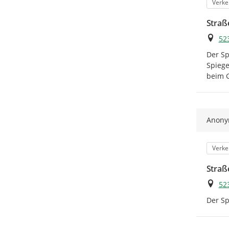
Kateg
Verke
Straß
Ort
52
Der Sp
Spiege
beim G
Anon
Kateg
Verke
Straß
Ort
52
Der Sp