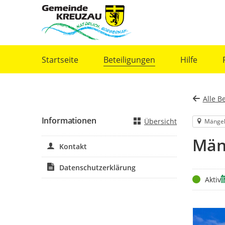
Portalnavigation
Startseite
Beteiligungen
Hilfe
Alle B
Informationen
Übersicht
Mänge
Män
Kontakt
Datenschutzerklärung
Status
Z
Aktiv