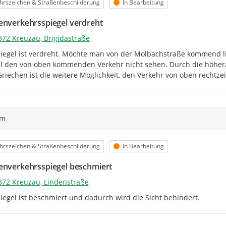
orie
Status
hrszeichen & Straßenbeschilderung
In Bearbeitung
Die Angabe von Vor- und Nach
enverkehrsspiegel verdreht
E-Mail Adresse halten wir Sie
372 Kreuzau, Brigidastraße
Falls vorhanden, können Sie u
iegel ist verdreht. Möchte man von der Molbachstraße kommend lin
das "
+
" im Bereich
Bild anfüge
l den von oben kommenden Verkehr nicht sehen. Durch die höher/
riechen ist die weitere Möglichkeit, den Verkehr von oben rechtzei
Wir bedanken uns ganz herzlich fü
gemeldeten Mängel schnellstmögl
ym
orie
Status
hrszeichen & Straßenbeschilderung
In Bearbeitung
enverkehrsspiegel beschmiert
372 Kreuzau, Lindenstraße
iegel ist beschmiert und dadurch wird die Sicht behindert.