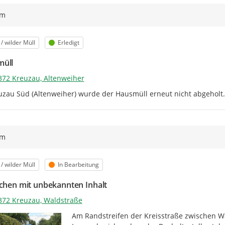
ym
orie
Status
 / wilder Müll
Erledigt
üll
372 Kreuzau, Altenweiher
uzau Süd (Altenweiher) wurde der Hausmüll erneut nicht abgeholt.
ym
orie
Status
 / wilder Müll
In Bearbeitung
schen mit unbekannten Inhalt
372 Kreuzau, Waldstraße
Am Randstreifen der Kreisstraße zwischen W