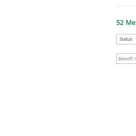
52
Me
Status
3 Einträg
Suche na