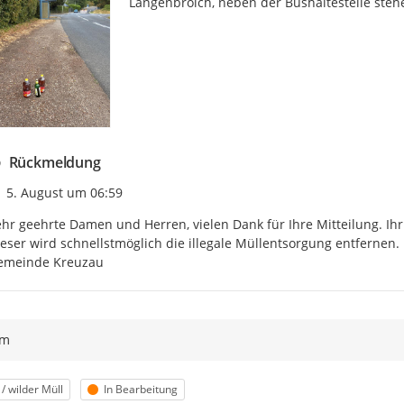
Langenbroich, neben der Bushaltestelle steh
Rückmeldung
Zeitpunkt des Erstellens
5. August um 06:59
hr geehrte Damen und Herren, vielen Dank für Ihre Mitteilung. Ihr
eser wird schnellstmöglich die illegale Müllentsorgung entfernen
emeinde Kreuzau
ym
orie
Status
 / wilder Müll
In Bearbeitung