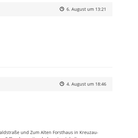
Zeitpunkt des Erstellens
Zeitpunkt des Erstellens
Zur Äußerung
6. August um 13:21
Zeitpunkt des Erstellens
Zeitpunkt des Erstellens
Zur Äußerung
4. August um 18:46
aldstraße und Zum Alten Forsthaus in Kreuzau-