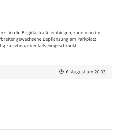
name lässt Ihre Meldung seriöser wirken. Über Ihre
 zu Ihrer Meldung auf dem Laufenden (Pflichtfeld).
ns auch gerne Fotos übermitteln. Klicken Sie dazu auf
ks in die Brigidastraße einbiegen, kann man im 
n
.
breiter gewachsene Bepflanzung am Parkplatz 
tig zu sehen, ebenfalls eingeschränkt.
r Ihre Mithilfe und werden versuchen, Ihre
ich zu bearbeiten.
Zeitpunkt des Erstellens
Zeitpunkt des Erstellens
Zur Äußerung
6. August um 20:03