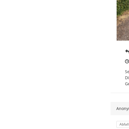
Se
Di
G
Anon
Kateg
Abfall