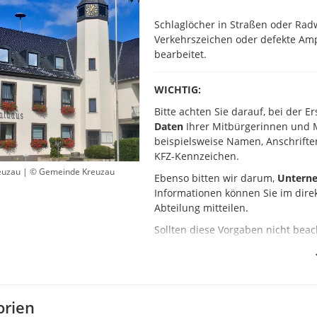
​Schlaglöcher in Straßen oder Ra
Verkehrszeichen oder defekte Am
bearbeitet.
WICHTIG:
Bitte achten Sie darauf, bei der 
Daten
Ihrer Mitbürgerinnen und M
beispielsweise Namen, Anschriften
KFZ-Kennzeichen.
euzau | © Gemeinde Kreuzau
Ebenso bitten wir darum,
Unterne
Informationen können Sie im dire
Abteilung mitteilen.
Sollten diese Vorgaben nicht bea
entsprechend anzupassen oder zu
Bitte beachten Sie:
orien
Neue Meldungen erscheinen
nich