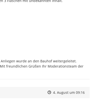
en 3 Flaschen mit unbekannten Inhalt.
 Anliegen wurde an den Bauhof weitergeleitet. 
. Mit freundlichen Grüßen Ihr Moderationsteam der 
Zeitpunkt des Erstellens
Zeitpunkt des Erstellens
Zur Äußerung
4. August um 09:16