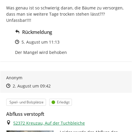
Was genau ist so schwierig daran, die Bäume zu versorgen, 
dass man sie weitere Tage trocken stehen lässt??? 
Unfassbar!!!!
Rückmeldung
Zeitpunkt des Erstellens
5. August um 11:13
Der Mangel wird behoben
Anonym
Zeitpunkt des Erstellens
Zeitpunkt des Erstellens
Zur Äußerung
2. August um 09:42
Kategorie
Status
Spiel- und Bolzplätze
Erledigt
Abfluss verstopft
Ort
52372 Kreuzau, Auf der Tuchbleiche