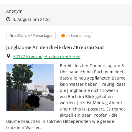
Anonym
Zeitpunkt des Erstellens
Zeitpunkt des Erstellens
Zur Äußerung
3. August um 21:52
Kategorie
Status
Grünflächen / Parkanlagen
In Bearbeitung
Jungbäume An den drei Erken / Kreuzau Süd
Ort
52372 Kreuzau, An den drei Erken
Bereits letzten Donnerstag um 8 
Uhr habe ich bei Euch gemeldet, 
dass alle neu gepflanzten Bäume 
kein Wasser haben. Traurig, dass 
die Jungbäume nicht sowieso 
von Euch im Blick gehalten 
werden. Jetzt ist Montag Abend 
und nichts ist passiert. Es regnet 
aktuell ein paar Tropfen - die 
Bäume brauchen in solchen Hitzeperioden wie gerade 
trotzdem Wasser.
