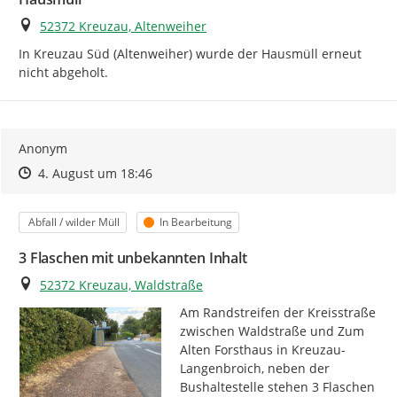
Ort
52372 Kreuzau, Altenweiher
In Kreuzau Süd (Altenweiher) wurde der Hausmüll erneut 
nicht abgeholt.
Anonym
Zeitpunkt des Erstellens
Zeitpunkt des Erstellens
Zur Äußerung
4. August um 18:46
Kategorie
Status
Abfall / wilder Müll
In Bearbeitung
3 Flaschen mit unbekannten Inhalt
Ort
52372 Kreuzau, Waldstraße
Am Randstreifen der Kreisstraße 
zwischen Waldstraße und Zum 
Alten Forsthaus in Kreuzau-
Langenbroich, neben der 
Bushaltestelle stehen 3 Flaschen 