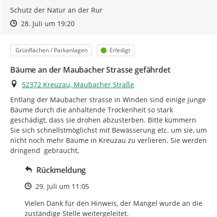
Schutz der Natur an der Rur
Zeitpunkt des Erstellens
Zeitpunkt des Erstellens
Zur Äußerung
28. Juli um 19:20
Kategorie
Status
Grünflächen / Parkanlagen
Erledigt
Bäume an der Maubacher Strasse gefährdet
Ort
52372 Kreuzau, Maubacher Straße
Entlang der Maubacher strasse in Winden sind einige junge 
Bäume durch die anhaltende Trockenheit so stark 
geschädigt, dass sie drohen abzusterben. Bitte kümmern 
Sie sich schnellstmöglichst mit Bewässerung etc. um sie, um 
nicht noch mehr Bäume in Kreuzau zu verlieren. Sie werden 
dringend  gebraucht,
Rückmeldung
Zeitpunkt des Erstellens
29. Juli um 11:05
Vielen Dank für den Hinweis, der Mangel wurde an die 
zuständige Stelle weitergeleitet.