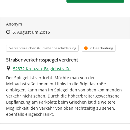
Ihre Meldung - So wird's gemacht:
Anonym
Prüfen Sie bitte zuerst, ob Ihr Anliegen bereits gemeldet
Zeitpunkt des Erstellens
Zeitpunkt des Erstellens
Zur Äußerung
6. August um 20:16
wurde.
Kategorie
Status
Verkehrszeichen & Straßenbeschilderung
In Bearbeitung
Zum Starten der Meldungserfassung klicken Sie auf
"
Ihre Meldung
".
Straßenverkehrsspiegel verdreht
Machen Sie über eine Markierung in der Karte eine
Ort
52372 Kreuzau, Brigidastraße
möglichst exakte Ortsangabe
. Damit unterstützen Sie
Der Spiegel ist verdreht. Möchte man von der 
uns und ermöglichen eine Beschleunigung in der
Molbachstraße kommend links in die Brigidastraße 
Bearbeitung Ihrer Meldung.
einbiegen, kann man im Spiegel den von oben kommenden 
Verkehr nicht sehen. Durch die höher/breiter gewachsene 
Wählen Sie eine
passende Kategorie
, damit Ihre
Bepflanzung am Parkplatz beim Griechen ist die weitere 
Meldung direkt an die zuständige Stelle gesendet wird.
Möglichkeit, den Verkehr von oben rechtzeitig zu sehen, 
Passt keine der vorgeschlagenen Kategorien oder haben
ebenfalls eingeschränkt.
Sie eine Anregung, dann wählen Sie hier bitte "andere
Auffälligkeiten und Hinweise".
Bitte beachten Sie auch die zusätzlichen