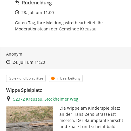
Rückmeldung
Zeitpunkt des Erstellens
28. Juli um 11:00
Guten Tag, Ihre Meldung wird bearbeitet. Ihr 
Moderationsteam der Gemeinde Kreuzau
Anonym
Zeitpunkt des Erstellens
Zeitpunkt des Erstellens
Zur Äußerung
24. Juli um 11:20
Kategorie
Status
Spiel- und Bolzplätze
In Bearbeitung
Wippe Spielplatz
Ort
52372 Kreuzau, Stockheimer Weg
Die Wippe am Kinderspielplatz 
an der Hans-Zens-Strasse ist 
morsch. Der Baumpfahl knirscht 
und knackt und scheint bald 