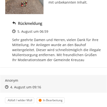
mit unbekannten Inhalt.
Rückmeldung
Zeitpunkt des Erstellens
5. August um 06:59
Sehr geehrte Damen und Herren, vielen Dank für Ihre 
Mitteilung. Ihr Anliegen wurde an den Bauhof 
weitergeleitet. Dieser wird schnellstmöglich die illegale 
Müllentsorgung entfernen. Mit freundlichen Grüßen 
Ihr Moderationsteam der Gemeinde Kreuzau
Anonym
Zeitpunkt des Erstellens
Zeitpunkt des Erstellens
Zur Äußerung
4. August um 09:16
Kategorie
Status
Abfall / wilder Müll
In Bearbeitung