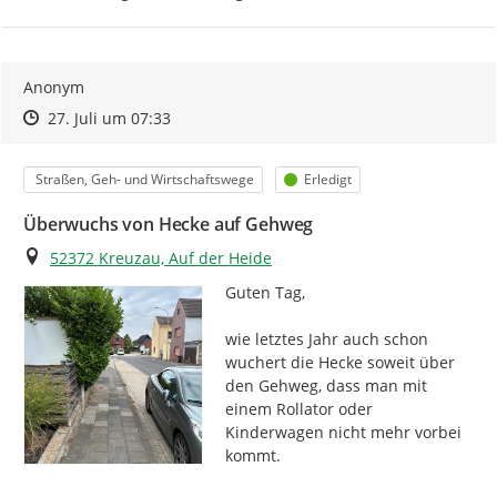
Anonym
Zeitpunkt des Erstellens
Zeitpunkt des Erstellens
Zur Äußerung
27. Juli um 07:33
Kategorie
Status
Straßen, Geh- und Wirtschaftswege
Erledigt
Überwuchs von Hecke auf Gehweg
Ort
52372 Kreuzau, Auf der Heide
Guten Tag,

wie letztes Jahr auch schon 
wuchert die Hecke soweit über 
den Gehweg, dass man mit 
einem Rollator oder 
Kinderwagen nicht mehr vorbei 
kommt.