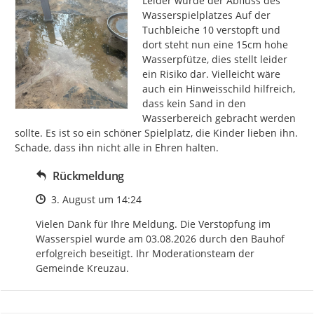
Leider wurde der Abfluss des 
Wasserspielplatzes Auf der 
Tuchbleiche 10 verstopft und 
dort steht nun eine 15cm hohe 
Wasserpfütze, dies stellt leider 
ein Risiko dar. Vielleicht wäre 
auch ein Hinweisschild hilfreich, 
dass kein Sand in den 
Wasserbereich gebracht werden 
sollte. Es ist so ein schöner Spielplatz, die Kinder lieben ihn. 
Schade, dass ihn nicht alle in Ehren halten.
Rückmeldung
Zeitpunkt des Erstellens
3. August um 14:24
Vielen Dank für Ihre Meldung. Die Verstopfung im 
Wasserspiel wurde am 03.08.2026 durch den Bauhof 
erfolgreich beseitigt. Ihr Moderationsteam der 
Gemeinde Kreuzau.