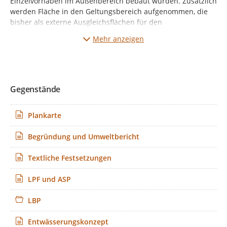
Einzelvorhaben im Außenbereich bebaut wurden. Zusätzlich
werden Fläche in den Geltungsbereich aufgenommen, die
bisher als externe Ausgleichsflächen für den
Bebauungsplan Nr. 129 dienten und weitere
Mehr anzeigen
Ausgleichsmaßnahmen für die 1. Änderung aufnehmen
sollen.
Das Bebauungsplanverfahren wird im Regelverfahren
durchgeführt.
Gegenstände
Plankarte
Begründung und Umweltbericht
Textliche Festsetzungen
LPF und ASP
LBP
Entwässerungskonzept