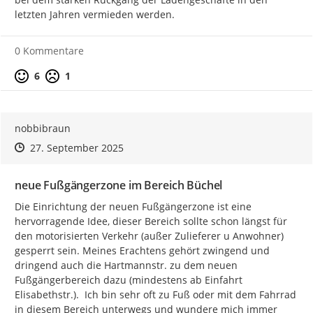
letzten Jahren vermieden werden.
0 Kommentare
Positive Bewertung
Negative Bewertung
6
1
nobbibraun
Zeitpunkt des Erstellens
Zeitpunkt des Erstellens
Zur Äußerung
27. September 2025
neue Fußgängerzone im Bereich Büchel
Die Einrichtung der neuen Fußgängerzone ist eine 
hervorragende Idee, dieser Bereich sollte schon längst für 
den motorisierten Verkehr (außer Zulieferer u Anwohner) 
gesperrt sein. Meines Erachtens gehört zwingend und 
dringend auch die Hartmannstr. zu dem neuen 
Fußgängerbereich dazu (mindestens ab Einfahrt 
Elisabethstr.).  Ich bin sehr oft zu Fuß oder mit dem Fahrrad 
in diesem Bereich unterwegs und wundere mich immer 