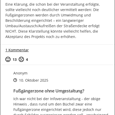
Eine Klärung, die schon bei der Veranstaltung erfolgte, 
sollte vielleicht noch deutlicher vermittelt werden: Die 
Fußgängerzonen werden durch Umwidmung und 
Beschilderung eingerichtet – ein langwieriger 
Umbau/Austausch/Aufreißen der Straßendecke erfolgt 
NICHT. Diese Klarstellung könnte vielleicht helfen, die 
Akzeptanz des Projekts noch zu erhöhen.
1 Kommentar
Positive Bewertung
Negative Bewertung
13
4
Anonym
Zeitpunkt des Erstellens
Zeitpunkt des Erstellens
Zur Äußerung
10. Oktober 2025
Fußgängerzone ohne Umgestaltung?
Ich war nicht bei der Infoveranstaltung - der obige 
Hinweis , dass rund um den Büchel zwar eine 
Fußgängerzone eingerichtet wird, diese jedoch nur 
durch Schilder ausgewiesen werden soll , anscheinend 