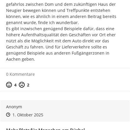
gefahrlos zwischen Dom und dem zukünftigen Haus der 
Neugier bewegen können und Treffpunkte entstehen 
können, wie es ähnlich in einem anderen Beitrag bereits 
genannt wurde, finde ich wunderbar.

Es gibt inzwischen genügend Beispiele dafür, dass eine 
höhere Aufenthaltsqualität den Geschäften vor Ort eher 
nützt als die Möglichkeit mit dem Auto direkt vor das 
Geschäft zu fahren. Und für Lieferverkehre sollte es 
genügend Beispiele aus anderen Fußgängerzonen in 
Aachen geben.
0 Kommentare
Positive Bewertung
Negative Bewertung
4
2
Anonym
Zeitpunkt des Erstellens
Zeitpunkt des Erstellens
Zur Äußerung
1. Oktober 2025