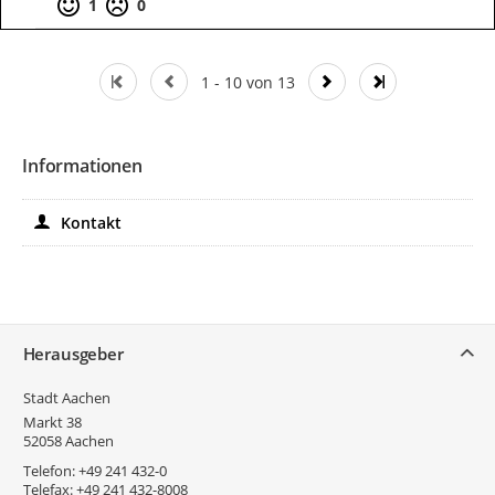
Positive Bewertung
Negative Bewertung
1
0
1 - 10 von 13
Informationen
Kontakt
Service
Herausgeber
Stadt Aachen
Markt 38
52058
Aachen
Telefon:
+49 241 432-0
Telefax:
+49 241 432-8008