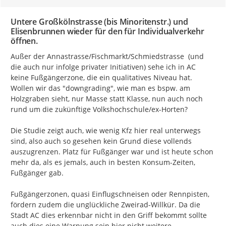
Untere Großkölnstrasse (bis Minoritenstr.) und
Elisenbrunnen wieder für den für Individualverkehr
öffnen.
Außer der Annastrasse/Fischmarkt/Schmiedstrasse  (und 
die auch nur infolge privater Initiativen) sehe ich in AC 
keine Fußgängerzone, die ein qualitatives Niveau hat. 
Wollen wir das "downgrading", wie man es bspw. am 
Holzgraben sieht, nur Masse statt Klasse, nun auch noch 
rund um die zukünftige Volkshochschule/ex-Horten?

Die Studie zeigt auch, wie wenig Kfz hier real unterwegs 
sind, also auch so gesehen kein Grund diese vollends 
auszugrenzen. Platz für Fußgänger war und ist heute schon 
mehr da, als es jemals, auch in besten Konsum-Zeiten, 
Fußgänger gab.

Fußgängerzonen, quasi Einflugschneisen oder Rennpisten, 
fördern zudem die unglückliche Zweirad-Willkür. Da die 
Stadt AC dies erkennbar nicht in den Griff bekommt sollte 
auch dies eine Warnung sein hier nicht weitere 