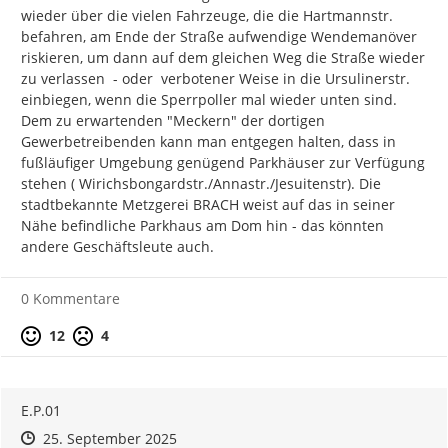
wieder über die vielen Fahrzeuge, die die Hartmannstr. 
befahren, am Ende der Straße aufwendige Wendemanöver 
riskieren, um dann auf dem gleichen Weg die Straße wieder 
zu verlassen  - oder  verbotener Weise in die Ursulinerstr. 
einbiegen, wenn die Sperrpoller mal wieder unten sind.

Dem zu erwartenden "Meckern" der dortigen 
Gewerbetreibenden kann man entgegen halten, dass in 
fußläufiger Umgebung genügend Parkhäuser zur Verfügung 
stehen ( Wirichsbongardstr./Annastr./Jesuitenstr). Die 
stadtbekannte Metzgerei BRACH weist auf das in seiner 
Nähe befindliche Parkhaus am Dom hin - das könnten 
andere Geschäftsleute auch.
0 Kommentare
Positive Bewertung
Negative Bewertung
12
4
E.P.01
Zeitpunkt des Erstellens
Zeitpunkt des Erstellens
Zur Äußerung
25. September 2025