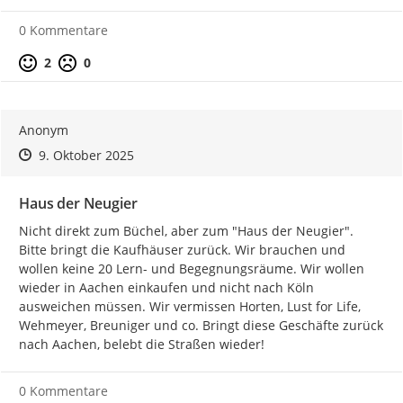
0 Kommentare
Positive Bewertung
Negative Bewertung
2
0
Anonym
Zeitpunkt des Erstellens
Zeitpunkt des Erstellens
Zur Äußerung
9. Oktober 2025
Haus der Neugier
Nicht direkt zum Büchel, aber zum "Haus der Neugier". 
Bitte bringt die Kaufhäuser zurück. Wir brauchen und 
wollen keine 20 Lern- und Begegnungsräume. Wir wollen 
wieder in Aachen einkaufen und nicht nach Köln 
ausweichen müssen. Wir vermissen Horten, Lust for Life, 
Wehmeyer, Breuniger und co. Bringt diese Geschäfte zurück 
nach Aachen, belebt die Straßen wieder!
0 Kommentare