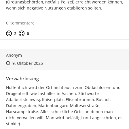
(Ordungsbehörden, notfalls Polizei) erreicht werden können, 
wenn sich negative Nutzungen etablieren sollten.
0 Kommentare
Positive Bewertung
Negative Bewertung
2
0
Anonym
Zeitpunkt des Erstellens
Zeitpunkt des Erstellens
Zur Äußerung
9. Oktober 2025
Verwahrlosung
Hoffentlich wird der Ort nicht auch zum Obdachlosen- und 
Drogentreff, wie fast alles in Aachen. Stichworte 
Adalbertsteinweg, Kaiserplatz, Elisenbrunnen, Bushof, 
Dahmengraben, Marienbongard-Malteserstraße, 
Harscampstraße. Alles scheckliche Orte, an denen man 
nicht verweilen will. Man wird belästigt und angeschrien, es 
stinkt :(