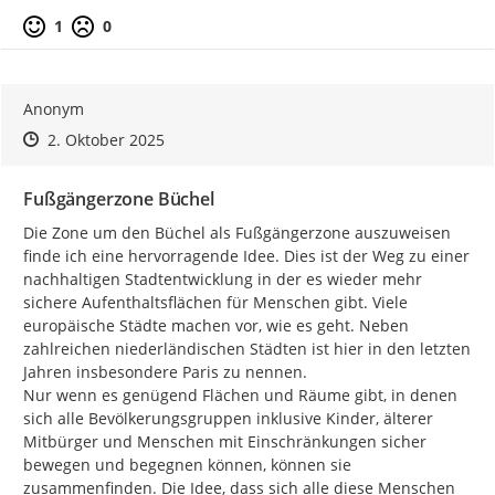
Positive Bewertung
Negative Bewertung
1
0
Anonym
Zeitpunkt des Erstellens
Zeitpunkt des Erstellens
Zur Äußerung
2. Oktober 2025
Fußgängerzone Büchel
Die Zone um den Büchel als Fußgängerzone auszuweisen 
finde ich eine hervorragende Idee. Dies ist der Weg zu einer 
nachhaltigen Stadtentwicklung in der es wieder mehr 
sichere Aufenthaltsflächen für Menschen gibt. Viele 
europäische Städte machen vor, wie es geht. Neben 
zahlreichen niederländischen Städten ist hier in den letzten 
Jahren insbesondere Paris zu nennen.

Nur wenn es genügend Flächen und Räume gibt, in denen 
sich alle Bevölkerungsgruppen inklusive Kinder, älterer 
Mitbürger und Menschen mit Einschränkungen sicher 
bewegen und begegnen können, können sie 
zusammenfinden. Die Idee, dass sich alle diese Menschen 