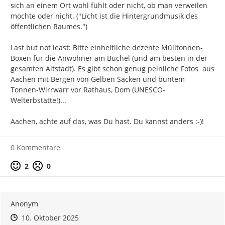
sich an einem Ort wohl fühlt oder nicht, ob man verweilen 
möchte oder nicht. ("Licht ist die Hintergrundmusik des 
öffentlichen Raumes.")

Last but not least: Bitte einheitliche dezente Mülltonnen-
Boxen für die Anwohner am Büchel (und am besten in der 
gesamten Altstadt). Es gibt schon genug peinliche Fotos  aus 
Aachen mit Bergen von Gelben Säcken und buntem 
Tonnen-Wirrwarr vor Rathaus, Dom (UNESCO-
Welterbstätte!)...

Aachen, achte auf das, was Du hast. Du kannst anders :-)!
0 Kommentare
Positive Bewertung
Negative Bewertung
2
0
Anonym
Zeitpunkt des Erstellens
Zeitpunkt des Erstellens
Zur Äußerung
10. Oktober 2025