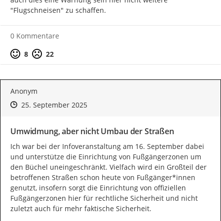
"Flugschneisen" zu schaffen.
0 Kommentare
Positive Bewertung
Negative Bewertung
8
22
Anonym
Zeitpunkt des Erstellens
Zeitpunkt des Erstellens
Zur Äußerung
25. September 2025
Umwidmung, aber nicht Umbau der Straßen
Ich war bei der Infoveranstaltung am 16. September dabei 
und unterstütze die Einrichtung von Fußgängerzonen um 
den Büchel uneingeschränkt. Vielfach wird ein Großteil der 
betroffenen Straßen schon heute von Fußgänger*innen 
genutzt, insofern sorgt die Einrichtung von offiziellen 
Fußgängerzonen hier für rechtliche Sicherheit und nicht 
zuletzt auch für mehr faktische Sicherheit.
