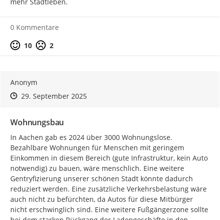
mehr Stadtleben.
0 Kommentare
Positive Bewertung
Negative Bewertung
10
2
Anonym
Zeitpunkt des Erstellens
Zeitpunkt des Erstellens
Zur Äußerung
29. September 2025
Wohnungsbau
In Aachen gab es 2024 über 3000 Wohnungslose. 
Bezahlbare Wohnungen für Menschen mit geringem 
Einkommen in diesem Bereich (gute Infrastruktur, kein Auto 
notwendig) zu bauen, wäre menschlich. Eine weitere 
Gentryfizierung unserer schönen Stadt könnte dadurch 
reduziert werden. Eine zusätzliche Verkehrsbelastung wäre 
auch nicht zu befürchten, da Autos für diese Mitbürger 
nicht erschwinglich sind. Eine weitere Fußgängerzone sollte 
bei dem starken Rückgang der Ladengeschäfte in den 