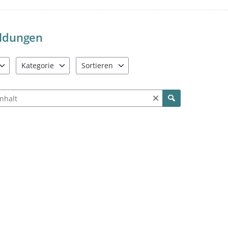
ldungen
Kategorie
Sortieren
e verfügbar. Benutzen Sie "Pfeiltaste oben" und "Pfeiltaste unten"
2 Einträge verfügbar. Benutzen Sie "Pfeiltaste oben" und "Pfe
4 Einträge verfügbar. Benutzen Sie "Pfeiltas
ch Meldungen und Kommentaren