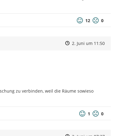
12
0
Zeitpunkt des Erstellens
Zeitpunkt des Erstellens
Zur Äußerung
2. Juni um 11:50
ischung zu verbinden, weil die Räume sowieso 
1
0