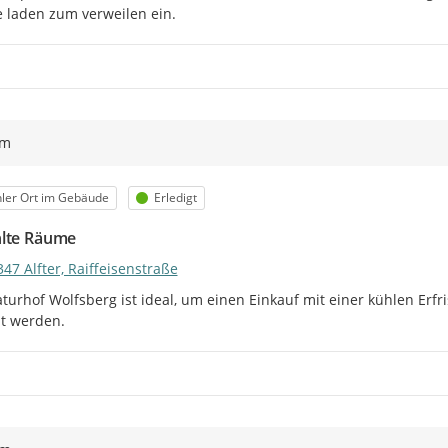
laden zum verweilen ein.
ym
egorie
Status
ler Ort im Gebäude
Erledigt
lte Räume
47 Alfter, Raiffeisenstraße
turhof Wolfsberg ist ideal, um einen Einkauf mit einer kühlen Erfr
t werden.