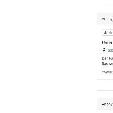
Anon
Kat
küh
Unter
Ort
53
Der Fu
Radwe
geände
Anon