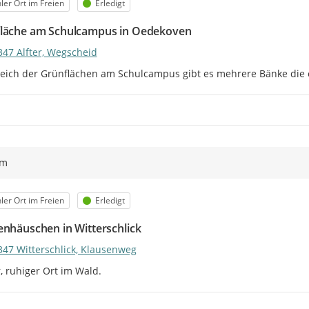
egorie
Status
ler Ort im Freien
Erledigt
läche am Schulcampus in Oedekoven
347 Alfter, Wegscheid
eich der Grünflächen am Schulcampus gibt es mehrere Bänke die e
ym
egorie
Status
ler Ort im Freien
Erledigt
enhäuschen in Witterschlick
347 Witterschlick, Klausenweg
, ruhiger Ort im Wald.