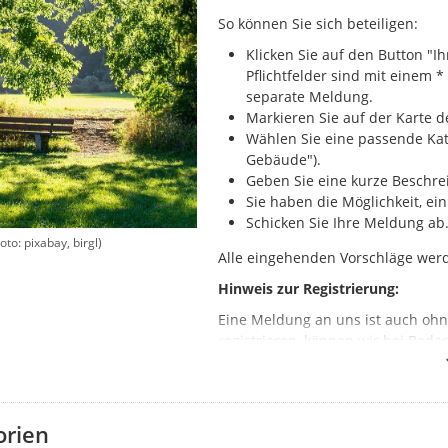
So können Sie sich beteiligen:
Klicken Sie auf den Button "
Pflichtfelder sind mit einem * 
separate Meldung.
Markieren Sie auf der Karte d
Wählen Sie eine passende Kate
Gebäude").
Geben Sie eine kurze Beschre
Sie haben die Möglichkeit, ei
Schicken Sie Ihre Meldung ab
to: pixabay, birgl)
Alle eingehenden Vorschläge werd
Hinweis zur Registrierung:
Eine Meldung an uns ist auch ohn
registrieren, können wir bei Beda
direkt hier im Portal oder mittel
angemeldeten Zustand ab, damit 
orien