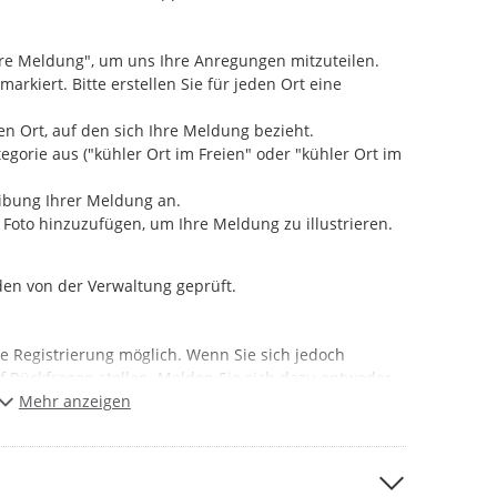
Ihre Meldung", um uns Ihre Anregungen mitzuteilen.
markiert. Bitte erstellen Sie für jeden Ort eine
en Ort, auf den sich Ihre Meldung bezieht.
gorie aus ("kühler Ort im Freien" oder "kühler Ort im
ibung Ihrer Meldung an.
n Foto hinzuzufügen, um Ihre Meldung zu illustrieren.
.
en von der Verwaltung geprüft.
e Registrierung möglich. Wenn Sie sich jedoch
rf Rückfragen stellen. Melden Sie sich dazu entweder
s der BundID an und geben Sie Ihre Meldung im
Mehr anzeigen
wir Kontakt mit Ihnen aufnehmen können.