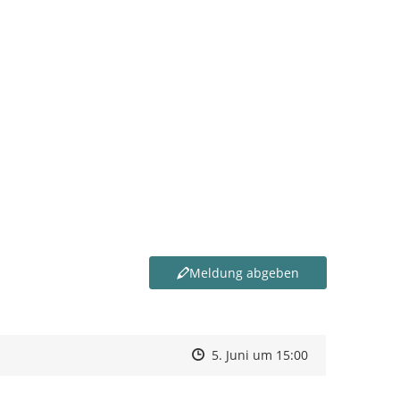
Meldung abgeben
Zeitpunkt des Erstellens
Zeitpunkt des Erstellens
Zur Äußerung
5. Juni um 15:00