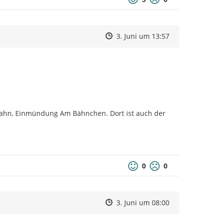
Zeitpunkt des Erstellens
Zeitpunkt des Erstellens
Zur Äußerung
3. Juni um 13:57
ahn, Einmündung Am Bähnchen. Dort ist auch der 
0
0
Zeitpunkt des Erstellens
Zeitpunkt des Erstellens
Zur Äußerung
3. Juni um 08:00