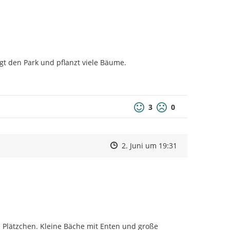
egt den Park und pflanzt viele Bäume.
3
0
Zeitpunkt des Erstellens
Zeitpunkt des Erstellens
Zur Äußerung
2. Juni um 19:31
 Plätzchen. Kleine Bäche mit Enten und große 