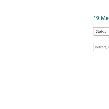
19
Me
Status
1 Einträg
Suche na