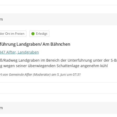
ym
egorie
Status
ler Ort im Freien
Erledigt
führung Landgraben/ Am Bähnchen
347 Alfter, Landgraben
ß/Radweg Landgraben im Bereich der Unterführung unter der S-B
g wegen seiner überwiegenden Schattenlage angenehm kühl
rt von
Gemeinde Alfter (Moderator)
am 5. Juni um 07:31
ym