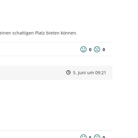
inen schattigen Platz bieten können.
0
0
Zeitpunkt des Erstellens
Zeitpunkt des Erstellens
Zur Äußerung
5. Juni um 09:21
5
0