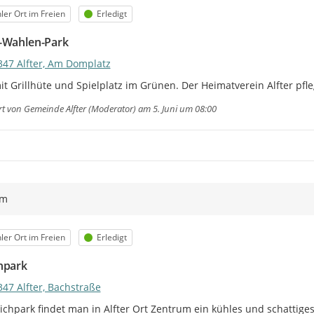
egorie
Status
ler Ort im Freien
Erledigt
-Wahlen-Park
347 Alfter, Am Domplatz
it Grillhüte und Spielplatz im Grünen. Der Heimatverein Alfter pfl
rt von
Gemeinde Alfter (Moderator)
am 5. Juni um 08:00
ym
egorie
Status
ler Ort im Freien
Erledigt
hpark
47 Alfter, Bachstraße
ichpark findet man in Alfter Ort Zentrum ein kühles und schattiges