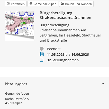
Verfahren
Gemeinde Alpen
Bauen und Wohnen
Bürgerbeteiligung
Straßenausbaumaßnahmen
Bürgerbeteiligung
Straßenbaumaßnahmen Am
Leitgraben, Im Heesefeld, Stadtmauer
und Bruckstraße
Status
Beendet
Zeitraum
11.05.2026
bis
14.06.2026
Stellungnahmen
32
Stellungnahmen
Service
Herausgeber
Gemeinde Alpen
Rathausstraße 5
46519
Alpen