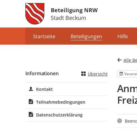
Beteiligung NRW
Stadt Beckum
Portalnavigation
Startseite
Beteiligungen
Hilfe
Alle B
Informationen
Übersicht
Verans
Anm
Kontakt
Frei
Teilnahmebedingungen
Datenschutzerklärung
Status
Beend