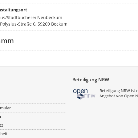
staltungsort
haus/Stadtbücherei Neubeckum
-Polysius-Straße 6, 59269 Beckum
ramm
Beteiligung NRW
Beteiligung NRW ist 
Angebot von
Open.
rmular
m
tz
iheit