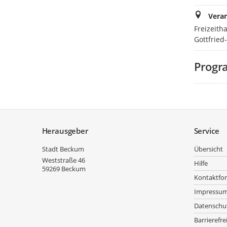
Veran
Freizeit
Gottfried
Prog
Service
Herausgeber
Service
Stadt Beckum
Übersicht
Weststraße 46
Hilfe
59269
Beckum
Kontaktfo
Impressu
Datenschu
Barrierefre