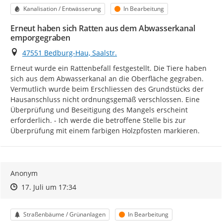
Kategorie
Status
Kanalisation / Entwässerung
In Bearbeitung
Erneut haben sich Ratten aus dem Abwasserkanal
emporgegraben
Ort
47551 Bedburg-Hau, Saalstr.
Erneut wurde ein Rattenbefall festgestellt. Die Tiere haben 
sich aus dem Abwasserkanal an die Oberfläche gegraben. 
Vermutlich wurde beim Erschliessen des Grundstücks der 
Hausanschluss nicht ordnungsgemäß verschlossen. Eine 
Überprüfung und Beseitigung des Mangels erscheint 
erforderlich. - Ich werde die betroffene Stelle bis zur 
Überprüfung mit einem farbigen Holzpfosten markieren.
Anonym
Zeitpunkt des Erstellens
Zeitpunkt des Erstellens
Zur Äußerung
17. Juli um 17:34
Kategorie
Status
Straßenbäume / Grünanlagen
In Bearbeitung