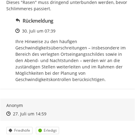
Dieses "Rasen" muss dringend unterbunden werden, bevor 
Schlimmeres passiert.
Rückmeldung
Zeitpunkt des Erstellens
30. Juli um 07:39
Ihre Hinweise zu den häufigen 
Geschwindigkeitsüberschreitungen – insbesondere im 
Bereich des verlegten Ortseingangsschildes sowie in 
den Abend- und Nachtstunden – werden wir an die 
zuständigen Stellen weiterleiten und im Rahmen der 
Möglichkeiten bei der Planung von 
Geschwindigkeitskontrollen berücksichtigen.
Anonym
Zeitpunkt des Erstellens
Zeitpunkt des Erstellens
Zur Äußerung
27. Juli um 14:59
Kategorie
Status
Friedhöfe
Erledigt