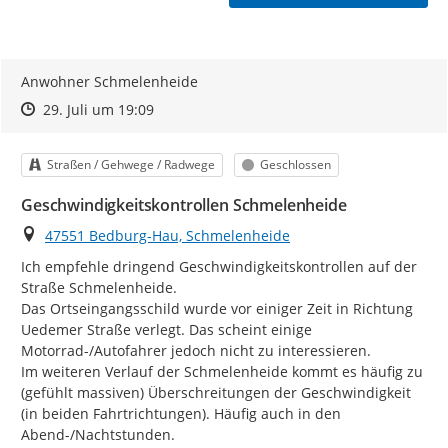
Anwohner Schmelenheide
Zeitpunkt des Erstellens
Zeitpunkt des Erstellens
Zur Äußerung
29. Juli um 19:09
Kategorie
Status
Straßen / Gehwege / Radwege
Geschlossen
Geschwindigkeitskontrollen Schmelenheide
Ort
47551 Bedburg-Hau, Schmelenheide
Ich empfehle dringend Geschwindigkeitskontrollen auf der 
Straße Schmelenheide.

Das Ortseingangsschild wurde vor einiger Zeit in Richtung 
Uedemer Straße verlegt. Das scheint einige 
Motorrad-/Autofahrer jedoch nicht zu interessieren.

Im weiteren Verlauf der Schmelenheide kommt es häufig zu 
(gefühlt massiven) Überschreitungen der Geschwindigkeit 
(in beiden Fahrtrichtungen). Häufig auch in den 
Abend-/Nachtstunden.
