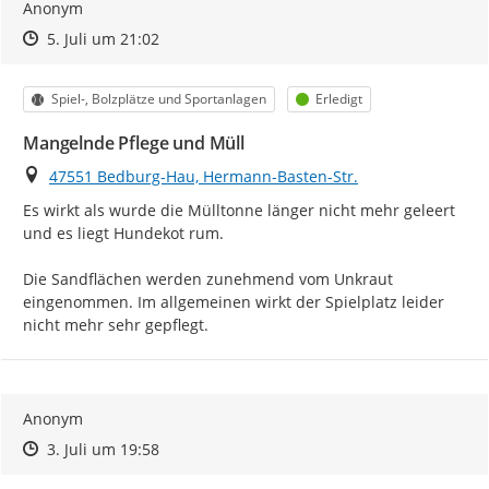
Anonym
Zeitpunkt des Erstellens
Zeitpunkt des Erstellens
Zur Äußerung
5. Juli um 21:02
Kategorie
Status
Spiel-, Bolzplätze und Sportanlagen
Erledigt
Mangelnde Pflege und Müll
Ort
47551 Bedburg-Hau, Hermann-Basten-Str.
Es wirkt als wurde die Mülltonne länger nicht mehr geleert 
und es liegt Hundekot rum.

Die Sandflächen werden zunehmend vom Unkraut 
eingenommen. Im allgemeinen wirkt der Spielplatz leider 
nicht mehr sehr gepflegt.
Anonym
Zeitpunkt des Erstellens
Zeitpunkt des Erstellens
Zur Äußerung
3. Juli um 19:58