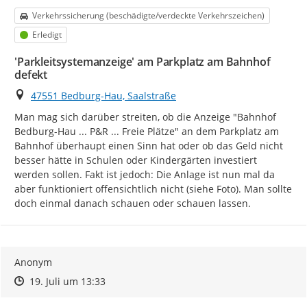
Kategorie
Verkehrssicherung (beschädigte/verdeckte Verkehrszeichen)
Status
Erledigt
'Parkleitsystemanzeige' am Parkplatz am Bahnhof
defekt
Ort
47551 Bedburg-Hau, Saalstraße
Man mag sich darüber streiten, ob die Anzeige "Bahnhof 
Bedburg-Hau ... P&R ... Freie Plätze" an dem Parkplatz am 
Bahnhof überhaupt einen Sinn hat oder ob das Geld nicht 
besser hätte in Schulen oder Kindergärten investiert 
werden sollen. Fakt ist jedoch: Die Anlage ist nun mal da 
aber funktioniert offensichtlich nicht (siehe Foto). Man sollte 
doch einmal danach schauen oder schauen lassen.
Anonym
Zeitpunkt des Erstellens
Zeitpunkt des Erstellens
Zur Äußerung
19. Juli um 13:33