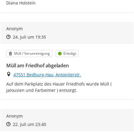
Diana Holstein
Anonym
Zeitpunkt des Erstellens
Zeitpunkt des Erstellens
Zur Äußerung
24. Juli um 19:35
Kategorie
Status
Müll / Verunreinigung
Erledigt
Müll am Friedhof abgeladen
Ort
47551 Bedburg-Hau, Antoniterstr.
Auf dem Parkplatz des Hauer Friedhofs wurde Müll ( 
Jalousien und Farbeimer ) entsorgt.
Anonym
Zeitpunkt des Erstellens
Zeitpunkt des Erstellens
Zur Äußerung
22. Juli um 23:40