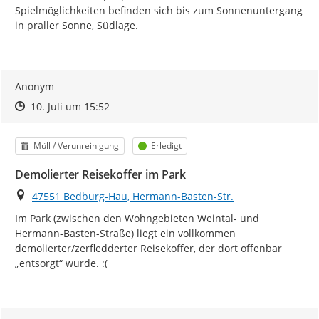
Spielmöglichkeiten befinden sich bis zum Sonnenuntergang 
in praller Sonne, Südlage.
Anonym
Zeitpunkt des Erstellens
Zeitpunkt des Erstellens
Zur Äußerung
10. Juli um 15:52
Kategorie
Status
Müll / Verunreinigung
Erledigt
Demolierter Reisekoffer im Park
Ort
47551 Bedburg-Hau, Hermann-Basten-Str.
Im Park (zwischen den Wohngebieten Weintal- und 
Hermann-Basten-Straße) liegt ein vollkommen 
demolierter/zerfledderter Reisekoffer, der dort offenbar 
„entsorgt“ wurde. :(