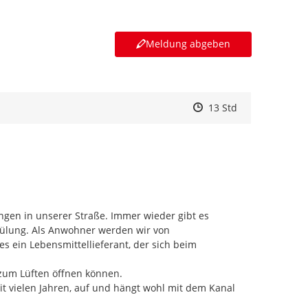
Meldung abgeben
Zeitpunkt des Erstelle
Zeitpunkt des Erstell
Zur Äußerung
13 Std
gen in unserer Straße. Immer wieder gibt es 
pülung. Als Anwohner werden wir von 
 ein Lebensmittellieferant, der sich beim 
zum Lüften öffnen können.

t vielen Jahren, auf und hängt wohl mit dem Kanal 