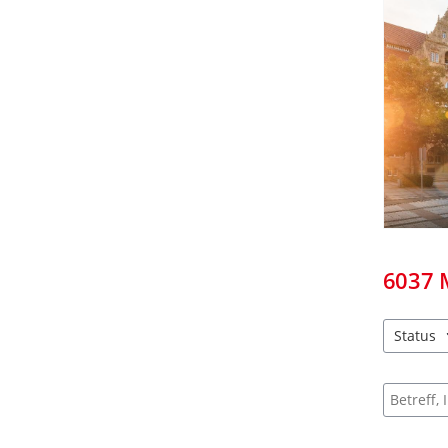
6037
Status
2 Einträg
Suche na