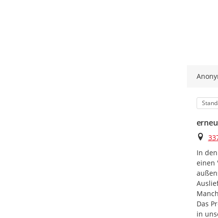
Anon
Kateg
Stand
erneu
Ort
33
In den
einen 
außens
Auslie
Manchm
Das Pr
in uns