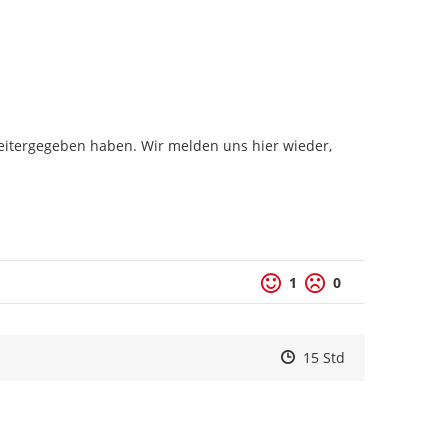
weitergegeben haben. Wir melden uns hier wieder, 
1
0
Zeitpunkt des Erstelle
Zeitpunkt des Erstell
Zur Äußerung
15 Std