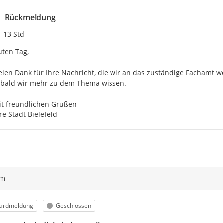
Rückmeldung
Zeitpunkt des Erstellens
13 Std
ten Tag,

elen Dank für Ihre Nachricht, die wir an das zuständige Fachamt 
bald wir mehr zu dem Thema wissen.

t freundlichen Grüßen

re Stadt Bielefeld
ym
orie
Status
ardmeldung
Geschlossen