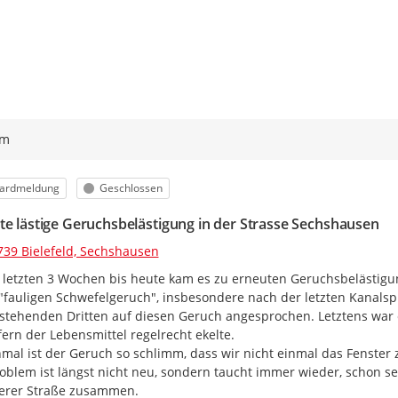
ym
orie
Status
ardmeldung
Geschlossen
te lästige Geruchsbelästigung in der Strasse Sechshausen
739 Bielefeld, Sechshausen
 letzten 3 Wochen bis heute kam es zu erneuten Geruchsbelästigun
"fauligen Schwefelgeruch", insbesondere nach der letzten Kanals
tehenden Dritten auf diesen Geruch angesprochen. Letztens war es
fern der Lebensmittel regelrecht ekelte.

al ist der Geruch so schlimm, dass wir nicht einmal das Fenster 
oblem ist längst nicht neu, sondern taucht immer wieder, schon sei
erer Straße zusammen.
