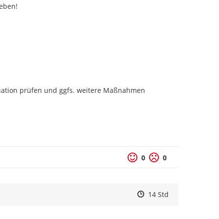
eben!

tuation prüfen und ggfs. weitere Maßnahmen 
0
0
Zeitpunkt des Erstelle
Zeitpunkt des Erstell
Zur Äußerung
14 Std