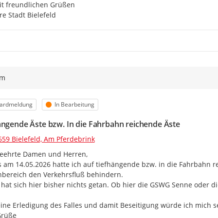
t freundlichen Grüßen

re Stadt Bielefeld
ym
orie
Status
ardmeldung
In Bearbeitung
ängende Äste bzw. In die Fahrbahn reichende Äste
659 Bielefeld, Am Pferdebrink
eehrte Damen und Herren,

s am 14.05.2026 hatte ich auf tiefhängende bzw. in die Fahrbahn r
bereich den Verkehrsfluß behindern.

 hat sich hier bisher nichts getan. Ob hier die GSWG Senne oder di
ine Erledigung des Falles und damit Beseitigung würde ich mich se
Grüße