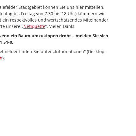
lefelder Stadtgebiet können Sie uns hier mitteilen.
ontag bis Freitag von 7.30 bis 18 Uhr) kümmern wir
st ein respektvolles und wertschätzendes Miteinander
tte unsere „
Netiquette
“. Vielen Dank!
 wenn ein Baum umzukippen droht – melden Sie sich
1 51-0
.
elmelder finden Sie unter „Informationen“ (Desktop-
en
).
 zum Navigieren.
iltaste unten" zum Navigieren.