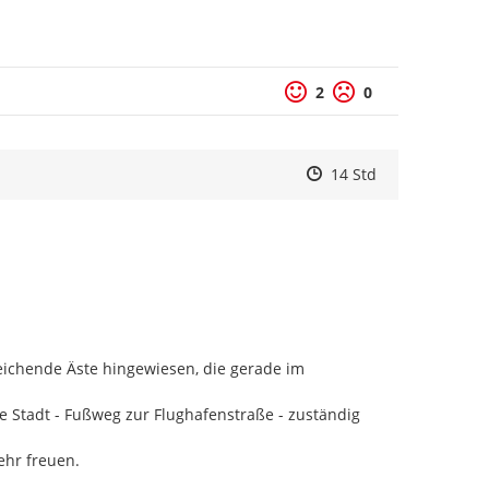
2
0
Zeitpunkt des Erstelle
Zeitpunkt des Erstell
Zur Äußerung
14 Std
eichende Äste hingewiesen, die gerade im 
e Stadt - Fußweg zur Flughafenstraße - zuständig 
hr freuen.
