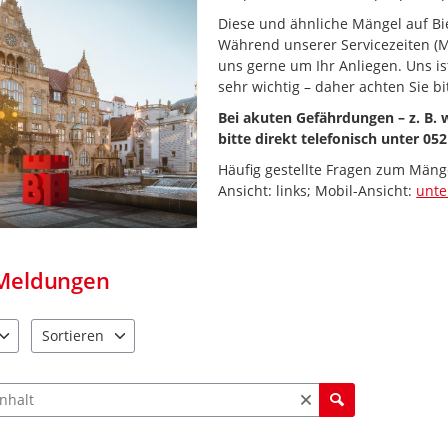
Diese und ähnliche Mängel auf Bie
Während unserer Servicezeiten (M
uns gerne um Ihr Anliegen. Uns i
sehr wichtig – daher achten Sie bi
Bei akuten Gefährdungen – z. B.
bitte direkt telefonisch unter 052
Häufig gestellte Fragen zum Mäng
Ansicht: links; Mobil-Ansicht:
unt
Meldungen
Sortieren
e verfügbar. Benutzen Sie "Pfeiltaste oben" und "Pfeiltaste unten"
4 Einträge verfügbar. Benutzen Sie "Pfeiltaste oben" und "Pfe
ch Meldungen und Kommentaren