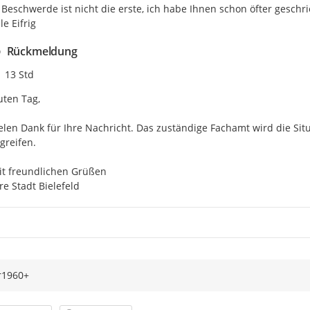
Beschwerde ist nicht die erste, ich habe Ihnen schon öfter geschri
le Eifrig
Rückmeldung
Zeitpunkt des Erstellens
13 Std
ten Tag,

elen Dank für Ihre Nachricht. Das zuständige Fachamt wird die Si
greifen.

t freundlichen Grüßen

re Stadt Bielefeld
r1960+