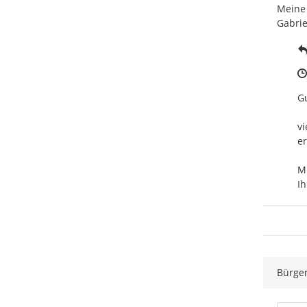
Meine 
Gabrie
Gu
vi
er
Mi
Ih
Bürge