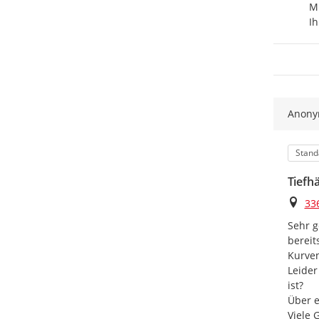
Mi
Ih
Anon
Kateg
Stand
Tiefh
Ort
33
Sehr g
bereit
Kurven
Leider
ist?

Über e
Viele 