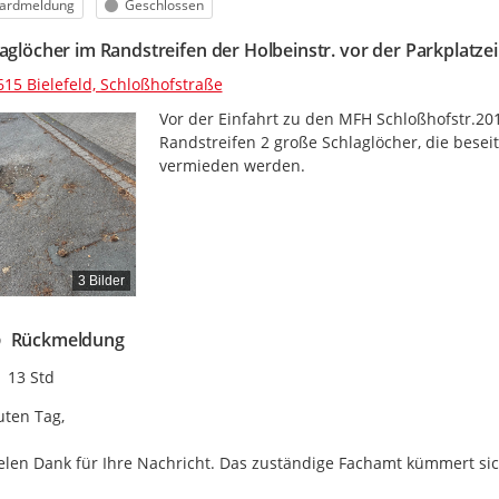
orie
Status
ardmeldung
Geschlossen
laglöcher im Randstreifen der Holbeinstr. vor der Parkplatz
615 Bielefeld, Schloßhofstraße
Vor der Einfahrt zu den MFH Schloßhofstr.201, 
Randstreifen 2 große Schlaglöcher, die besei
vermieden werden.
3 Bilder
Rückmeldung
Zeitpunkt des Erstellens
13 Std
ten Tag,

elen Dank für Ihre Nachricht. Das zuständige Fachamt kümmert sic