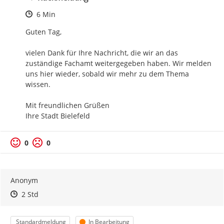
Zeitpunkt des Erstellens
6 Min
Guten Tag,

vielen Dank für Ihre Nachricht, die wir an das 
zuständige Fachamt weitergegeben haben. Wir melden 
uns hier wieder, sobald wir mehr zu dem Thema 
wissen.

Mit freundlichen Grüßen

Ihre Stadt Bielefeld
0
0
Anonym
Zeitpunkt des Erstellens
Zeitpunkt des Erstellens
Zur Äußerung
2 Std
Kategorie
Status
Standardmeldung
In Bearbeitung