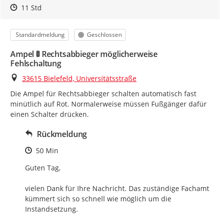
Zeitpunkt des Erstellens
Zeitpunkt des Erstellens
Zur Äußerung
11 Std
Kategorie
Status
Standardmeldung
Geschlossen
Ampel 🚦 Rechtsabbieger möglicherweise
Fehlschaltung
Ort
33615 Bielefeld, Universitätsstraße
Die Ampel für Rechtsabbieger schalten automatisch fast 
minütlich auf Rot. Normalerweise müssen Fußgänger dafür 
einen Schalter drücken.
Rückmeldung
Zeitpunkt des Erstellens
50 Min
Guten Tag,

vielen Dank für Ihre Nachricht. Das zuständige Fachamt 
kümmert sich so schnell wie möglich um die 
Instandsetzung.
