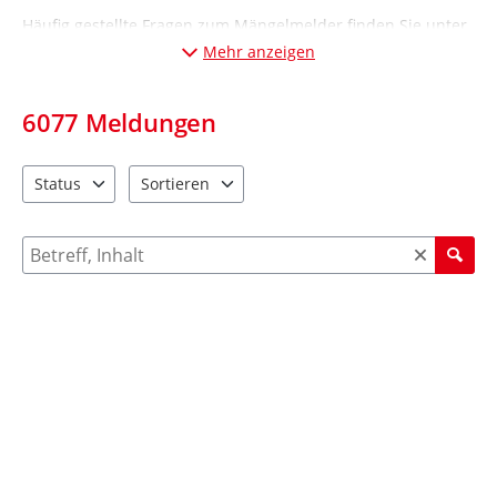
Häufig gestellte Fragen zum Mängelmelder finden Sie unter
„Informationen“ (Desktop-Ansicht: links; Mobil-Ansicht:
Mehr anzeigen
unten
).
6077
Meldungen
Status
Sortieren
2 Einträge verfügbar. Benutzen Sie "Pfeiltaste oben" und "Pfeil
4 Einträge verfügbar. Benutzen Sie "Pfeiltaste ob
Suche nach Meldungen und Kommentaren