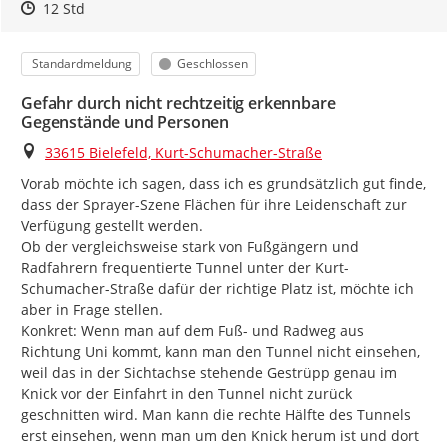
Zeitpunkt des Erstellens
Zeitpunkt des Erstellens
Zur Äußerung
12 Std
Kategorie
Status
Standardmeldung
Geschlossen
Gefahr durch nicht rechtzeitig erkennbare
Gegenstände und Personen
Ort
33615 Bielefeld, Kurt-Schumacher-Straße
Vorab möchte ich sagen, dass ich es grundsätzlich gut finde, 
dass der Sprayer-Szene Flächen für ihre Leidenschaft zur 
Verfügung gestellt werden.

Ob der vergleichsweise stark von Fußgängern und 
Radfahrern frequentierte Tunnel unter der Kurt-
Schumacher-Straße dafür der richtige Platz ist, möchte ich 
aber in Frage stellen.

Konkret: Wenn man auf dem Fuß- und Radweg aus 
Richtung Uni kommt, kann man den Tunnel nicht einsehen, 
weil das in der Sichtachse stehende Gestrüpp genau im 
Knick vor der Einfahrt in den Tunnel nicht zurück 
geschnitten wird. Man kann die rechte Hälfte des Tunnels 
erst einsehen, wenn man um den Knick herum ist und dort 