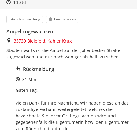
Zeitpunkt des Erstellens
Zeitpunkt des Erstellens
Zur Äußerung
13 Std
Kategorie
Status
Standardmeldung
Geschlossen
Ampel zugewachsen
Ort
33739 Bielefeld, Kahler Krug
Stadteinwärts ist die Ampel auf der Jöllenbecker Straße 
zugewachsen und nur noch weniger als halb zu sehen.
Rückmeldung
Zeitpunkt des Erstellens
31 Min
Guten Tag,

vielen Dank für Ihre Nachricht. Wir haben diese an das 
zuständige Fachamt weitergeleitet, welches die 
bezeichnete Stelle vor Ort begutachten wird und 
gegebenenfalls die Eigentümerin bzw. den Eigentümer 
zum Rückschnitt auffordert.
