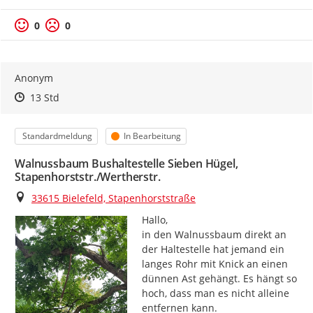
0
0
Anonym
Zeitpunkt des Erstellens
Zeitpunkt des Erstellens
Zur Äußerung
13 Std
Kategorie
Status
Standardmeldung
In Bearbeitung
Walnussbaum Bushaltestelle Sieben Hügel,
Stapenhorststr./Wertherstr.
Ort
33615 Bielefeld, Stapenhorststraße
Hallo,

in den Walnussbaum direkt an 
der Haltestelle hat jemand ein 
langes Rohr mit Knick an einen 
dünnen Ast gehängt. Es hängt so 
hoch, dass man es nicht alleine 
entfernen kann.
