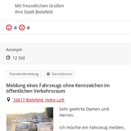
Mit freundlichen Grüßen

Ihre Stadt Bielefeld
0
0
Anonym
Zeitpunkt des Erstellens
Zeitpunkt des Erstellens
Zur Äußerung
12 Std
Kategorie
Status
Standardmeldung
Geschlossen
Meldung eines Fahrzeugs ohne Kennzeichen im
öffentlichen Verkehrsraum
Ort
33617 Bielefeld, Hohe Luft
Sehr geehrte Damen und 
Herren,

ich möchte ein Fahrzeug melden, 