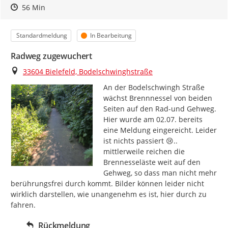
Zeitpunkt des Erstellens
Zeitpunkt des Erstellens
Zur Äußerung
56 Min
Kategorie
Status
Standardmeldung
In Bearbeitung
Radweg zugewuchert
Ort
33604 Bielefeld, Bodelschwinghstraße
An der Bodelschwingh Straße 
wächst Brennnessel von beiden 
Seiten auf den Rad-und Gehweg. 
Hier wurde am 02.07. bereits 
eine Meldung eingereicht. Leider 
ist nichts passiert 😢.. 
mittlerweile reichen die 
Brennesseläste weit auf den 
Gehweg, so dass man nicht mehr 
berührungsfrei durch kommt. Bilder können leider nicht 
wirklich darstellen, wie unangenehm es ist, hier durch zu 
fahren.
Rückmeldung