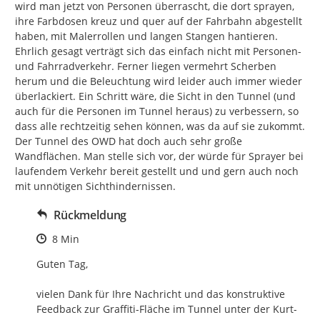
wird man jetzt von Personen überrascht, die dort sprayen, 
ihre Farbdosen kreuz und quer auf der Fahrbahn abgestellt 
haben, mit Malerrollen und langen Stangen hantieren. 
Ehrlich gesagt verträgt sich das einfach nicht mit Personen- 
und Fahrradverkehr. Ferner liegen vermehrt Scherben 
herum und die Beleuchtung wird leider auch immer wieder 
überlackiert. Ein Schritt wäre, die Sicht in den Tunnel (und 
auch für die Personen im Tunnel heraus) zu verbessern, so 
dass alle rechtzeitig sehen können, was da auf sie zukommt.

Der Tunnel des OWD hat doch auch sehr große 
Wandflächen. Man stelle sich vor, der würde für Sprayer bei 
laufendem Verkehr bereit gestellt und und gern auch noch 
mit unnötigen Sichthindernissen.
Rückmeldung
Zeitpunkt des Erstellens
8 Min
Guten Tag,

vielen Dank für Ihre Nachricht und das konstruktive 
Feedback zur Graffiti-Fläche im Tunnel unter der Kurt-