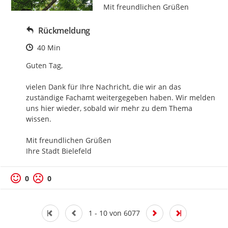
Mit freundlichen Grüßen
Rückmeldung
Zeitpunkt des Erstellens
40 Min
Guten Tag,

vielen Dank für Ihre Nachricht, die wir an das 
zuständige Fachamt weitergegeben haben. Wir melden 
uns hier wieder, sobald wir mehr zu dem Thema 
wissen.

Mit freundlichen Grüßen

Ihre Stadt Bielefeld
0
0
1 - 10 von 6077