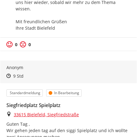
uns hier wieder, sobald wir mehr zu dem Thema 
wissen.

Mit freundlichen Grüßen

Ihre Stadt Bielefeld
0
0
Anonym
Zeitpunkt des Erstellens
Zeitpunkt des Erstellens
Zur Äußerung
9 Std
Kategorie
Status
Standardmeldung
In Bearbeitung
Siegfriedplatz Spielplatz
Ort
33615 Bielefeld, Siegfriedstraße
Guten Tag ,

Wir gehen jeden tag auf den siggi Spielplatz und ich wollte 
zwei Anregungen machen .
