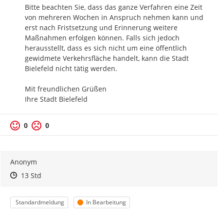
Bitte beachten Sie, dass das ganze Verfahren eine Zeit 
von mehreren Wochen in Anspruch nehmen kann und 
erst nach Fristsetzung und Erinnerung weitere 
Maßnahmen erfolgen können. Falls sich jedoch 
herausstellt, dass es sich nicht um eine öffentlich 
gewidmete Verkehrsfläche handelt, kann die Stadt 
Bielefeld nicht tätig werden. 

Mit freundlichen Grüßen

Ihre Stadt Bielefeld
0
0
Anonym
Zeitpunkt des Erstellens
Zeitpunkt des Erstellens
Zur Äußerung
13 Std
Kategorie
Status
Standardmeldung
In Bearbeitung