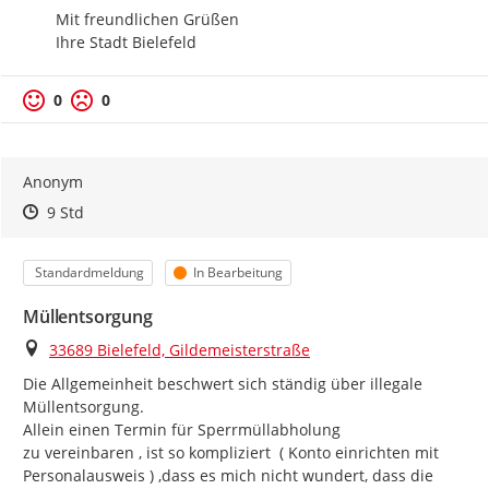
Mit freundlichen Grüßen

Ihre Stadt Bielefeld
0
0
Anonym
Zeitpunkt des Erstellens
Zeitpunkt des Erstellens
Zur Äußerung
9 Std
Kategorie
Status
Standardmeldung
In Bearbeitung
Müllentsorgung
Ort
33689 Bielefeld, Gildemeisterstraße
Die Allgemeinheit beschwert sich ständig über illegale 
Müllentsorgung.

Allein einen Termin für Sperrmüllabholung

zu vereinbaren , ist so kompliziert  ( Konto einrichten mit 
Personalausweis ) ,dass es mich nicht wundert, dass die 