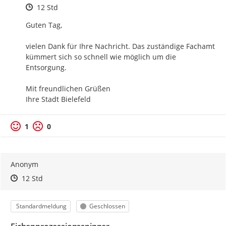
Zeitpunkt des Erstellens
12 Std
Guten Tag,

vielen Dank für Ihre Nachricht. Das zuständige Fachamt 
kümmert sich so schnell wie möglich um die 
Entsorgung.

Mit freundlichen Grüßen

Ihre Stadt Bielefeld
1
0
Anonym
Zeitpunkt des Erstellens
Zeitpunkt des Erstellens
Zur Äußerung
12 Std
Kategorie
Status
Standardmeldung
Geschlossen