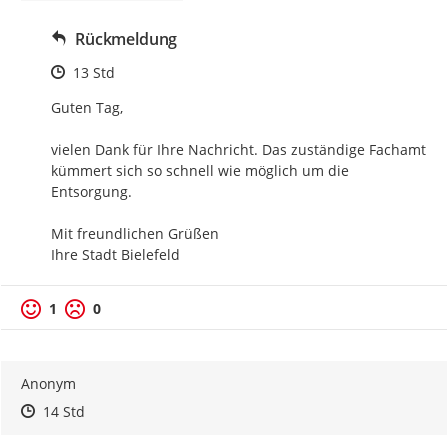
Rückmeldung
Zeitpunkt des Erstellens
13 Std
Guten Tag,

vielen Dank für Ihre Nachricht. Das zuständige Fachamt 
kümmert sich so schnell wie möglich um die 
Entsorgung.

Mit freundlichen Grüßen

Ihre Stadt Bielefeld
1
0
Anonym
Zeitpunkt des Erstellens
Zeitpunkt des Erstellens
Zur Äußerung
14 Std