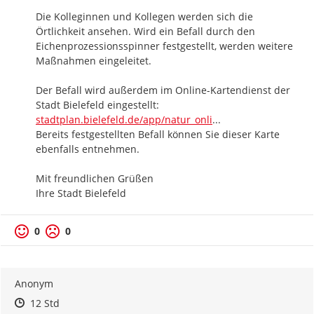
Die Kolleginnen und Kollegen werden sich die 
Örtlichkeit ansehen. Wird ein Befall durch den 
Eichenprozessionsspinner festgestellt, werden weitere 
Maßnahmen eingeleitet. 

Der Befall wird außerdem im Online-Kartendienst der 
https://
Stadt Bielefeld eingestellt: 
ne/#?sidebar=overla
stadtplan.bielefeld.de/app/natur_onli
...
Bereits festgestellten Befall können Sie dieser Karte 
ebenfalls entnehmen.

Mit freundlichen Grüßen

Ihre Stadt Bielefeld
0
0
Anonym
Zeitpunkt des Erstellens
Zeitpunkt des Erstellens
Zur Äußerung
12 Std