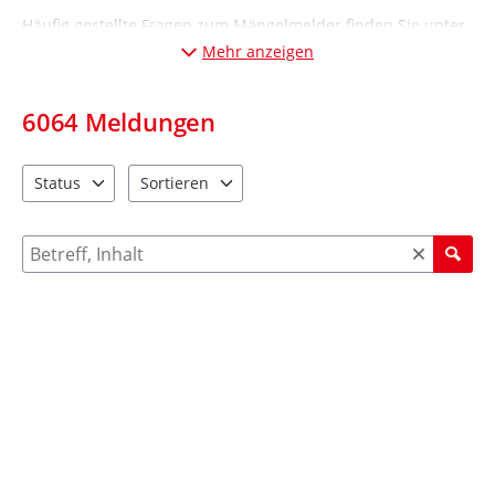
Häufig gestellte Fragen zum Mängelmelder finden Sie unter
„Informationen“ (Desktop-Ansicht: links; Mobil-Ansicht:
Mehr anzeigen
unten
).
6064
Meldungen
Status
Sortieren
2 Einträge verfügbar. Benutzen Sie "Pfeiltaste oben" und "Pfeil
4 Einträge verfügbar. Benutzen Sie "Pfeiltaste ob
Suche nach Meldungen und Kommentaren