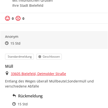
Mit freundlichen Grüßen

Ihre Stadt Bielefeld
0
0
Anonym
Zeitpunkt des Erstellens
Zeitpunkt des Erstellens
Zur Äußerung
15 Std
Kategorie
Status
Standardmeldung
Geschlossen
Müll
Ort
33605 Bielefeld, Detmolder Straße
Entlang des Weges überall Müllbeutel,Sondermüll und 
verschiedene Abfälle
Rückmeldung
Zeitpunkt des Erstellens
15 Std