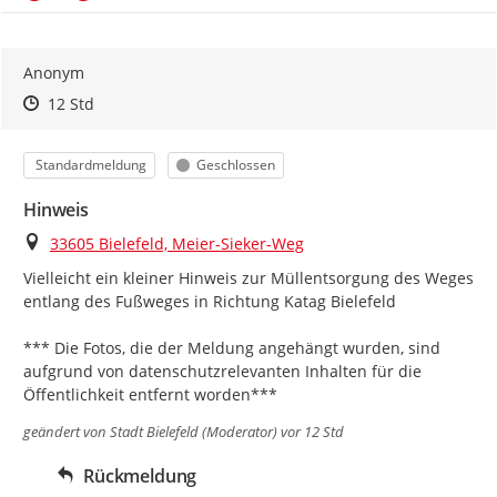
Anonym
Zeitpunkt des Erstellens
Zeitpunkt des Erstellens
Zur Äußerung
12 Std
Kategorie
Status
Standardmeldung
Geschlossen
Hinweis
Ort
33605 Bielefeld, Meier-Sieker-Weg
Vielleicht ein kleiner Hinweis zur Müllentsorgung des Weges 
entlang des Fußweges in Richtung Katag Bielefeld

*** Die Fotos, die der Meldung angehängt wurden, sind 
aufgrund von datenschutzrelevanten Inhalten für die 
Öffentlichkeit entfernt worden***
geändert von
Stadt Bielefeld (Moderator)
vor 12 Std
Rückmeldung