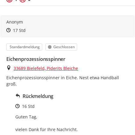
Anonym
Zeitpunkt des Erstellens
Zeitpunkt des Erstellens
Zur Äußerung
17 Std
Kategorie
Status
Standardmeldung
Geschlossen
Eichenprozessionsspinner
Ort
33689 Bielefeld, Piderits Bleiche
Eichenprozessionsspinner in Eiche. Nest etwa Handball 
groß.
Rückmeldung
Zeitpunkt des Erstellens
16 Std
Guten Tag,

vielen Dank für Ihre Nachricht.
