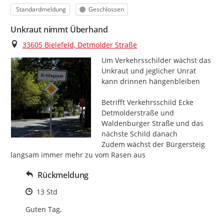
Kategorie
Status
Standardmeldung
Geschlossen
Unkraut nimmt Überhand
Ort
33605 Bielefeld, Detmolder Straße
Um Verkehrsschilder wächst das 
Unkraut und jeglicher Unrat 
kann drinnen hängenbleiben

Betrifft Verkehrsschild Ecke 
Detmolderstraße und 
Waldenburger Straße und das 
nächste Schild danach

Zudem wächst der Bürgersteig 
langsam immer mehr zu vom Rasen aus
Rückmeldung
Zeitpunkt des Erstellens
13 Std
Guten Tag,
