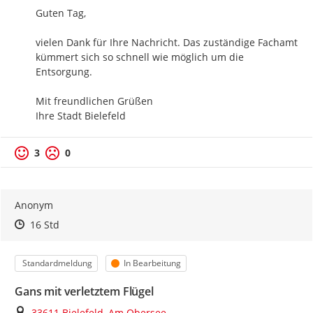
Guten Tag,

vielen Dank für Ihre Nachricht. Das zuständige Fachamt 
kümmert sich so schnell wie möglich um die 
Entsorgung.

Mit freundlichen Grüßen

Ihre Stadt Bielefeld
3
0
Anonym
Zeitpunkt des Erstellens
Zeitpunkt des Erstellens
Zur Äußerung
16 Std
Kategorie
Status
Standardmeldung
In Bearbeitung
Gans mit verletztem Flügel
Ort
33611 Bielefeld, Am Obersee