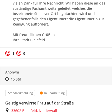
vielen Dank für Ihre Nachricht. Wir haben diese an das 
zuständige Fachamt weitergeleitet, welches die 
bezeichnete Stelle vor Ort begutachten wird und 
gegebenenfalls den Eigentümer/ die Eigentümerin zur 
Reinigung auffordert.

Mit freundlichen Grüßen

Ihre Stadt Bielefeld
1
0
Anonym
Zeitpunkt des Erstellens
Zeitpunkt des Erstellens
Zur Äußerung
15 Std
Kategorie
Status
Standardmeldung
In Bearbeitung
Geistig verwirrte Frau auf der Straße
Ort
33602 Bielefeld, Niederwall