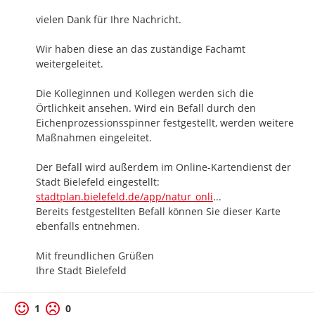
vielen Dank für Ihre Nachricht.

Wir haben diese an das zuständige Fachamt 
weitergeleitet.

Die Kolleginnen und Kollegen werden sich die 
Örtlichkeit ansehen. Wird ein Befall durch den 
Eichenprozessionsspinner festgestellt, werden weitere 
Maßnahmen eingeleitet. 

Der Befall wird außerdem im Online-Kartendienst der 
https://
Stadt Bielefeld eingestellt: 
ne/#?sidebar=overla
stadtplan.bielefeld.de/app/natur_onli
...
Bereits festgestellten Befall können Sie dieser Karte 
ebenfalls entnehmen.

Mit freundlichen Grüßen

Ihre Stadt Bielefeld
1
0