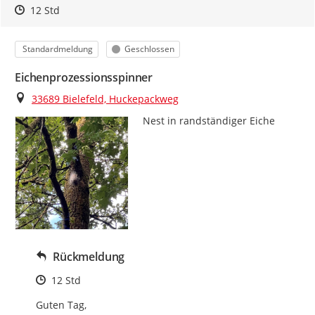
Zeitpunkt des Erstellens
Zeitpunkt des Erstellens
Zur Äußerung
12 Std
Kategorie
Status
Standardmeldung
Geschlossen
Eichenprozessionsspinner
Ort
33689 Bielefeld, Huckepackweg
Nest in randständiger Eiche
Rückmeldung
Zeitpunkt des Erstellens
12 Std
Guten Tag,
