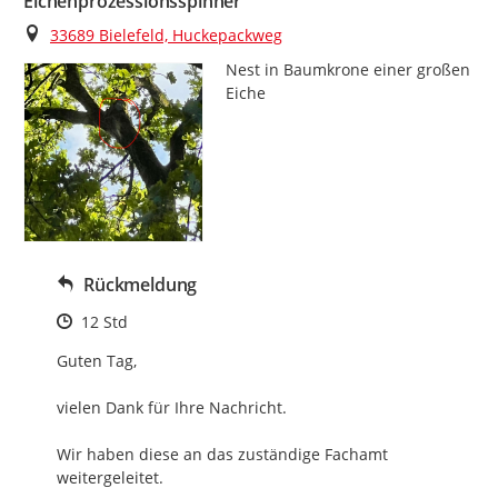
Eichenprozessionsspinner
Ort
33689 Bielefeld, Huckepackweg
Nest in Baumkrone einer großen 
Eiche
Rückmeldung
Zeitpunkt des Erstellens
12 Std
Guten Tag,

vielen Dank für Ihre Nachricht.

Wir haben diese an das zuständige Fachamt 
weitergeleitet.
