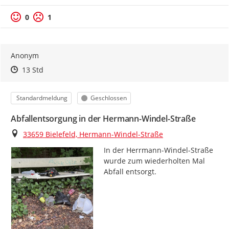
0
1
Anonym
Zeitpunkt des Erstellens
Zeitpunkt des Erstellens
Zur Äußerung
13 Std
Kategorie
Status
Standardmeldung
Geschlossen
Abfallentsorgung in der Hermann-Windel-Straße
Ort
33659 Bielefeld, Hermann-Windel-Straße
In der Herrmann-Windel-Straße 
wurde zum wiederholten Mal 
Abfall entsorgt.