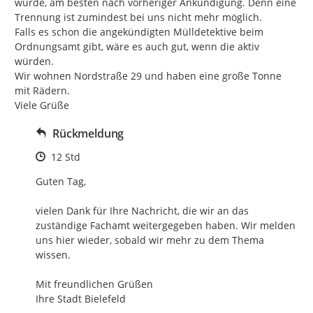
würde, am besten nach vorheriger Ankündigung. Denn eine 
Trennung ist zumindest bei uns nicht mehr möglich.

Falls es schon die angekündigten Mülldetektive beim 
Ordnungsamt gibt, wäre es auch gut, wenn die aktiv 
würden.

Wir wohnen Nordstraße 29 und haben eine große Tonne 
mit Rädern.

Viele Grüße
Rückmeldung
Zeitpunkt des Erstellens
12 Std
Guten Tag,

vielen Dank für Ihre Nachricht, die wir an das 
zuständige Fachamt weitergegeben haben. Wir melden 
uns hier wieder, sobald wir mehr zu dem Thema 
wissen.

Mit freundlichen Grüßen

Ihre Stadt Bielefeld