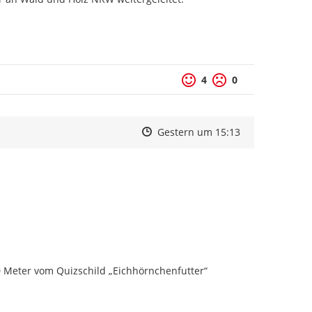
4
0
Zeitpunkt des Erstellens
Zeitpunkt des Erstellens
Zur Äußerung
Gestern um 15:13
 Meter vom Quizschild „Eichhörnchenfutter“