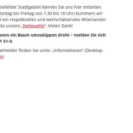
lefelder Stadtgebiet können Sie uns hier mitteilen.
ontag bis Freitag von 7.30 bis 18 Uhr) kümmern wir
st ein respektvolles und wertschätzendes Miteinander
tte unsere „
Netiquette
“. Vielen Dank!
 wenn ein Baum umzukippen droht – melden Sie sich
1 51-0
.
elmelder finden Sie unter „Informationen“ (Desktop-
en
).
 zum Navigieren.
iltaste unten" zum Navigieren.