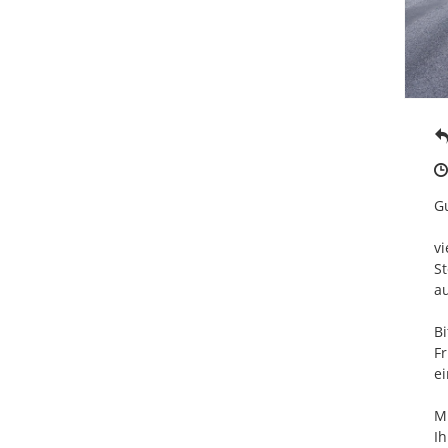
Gu
vi
St
au
Bi
Fr
ei
Mi
Ih