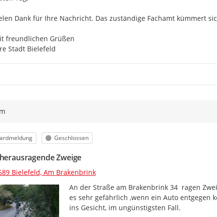
elen Dank für Ihre Nachricht. Das zuständige Fachamt kümmert sic
t freundlichen Grüßen

re Stadt Bielefeld
ym
orie
Status
ardmeldung
Geschlossen
 herausragende Zweige
689 Bielefeld, Am Brakenbrink
An der Straße am Brakenbrink 34  ragen Zweige
es sehr gefährlich ,wenn ein Auto entgegen k
ins Gesicht, im ungünstigsten Fall.