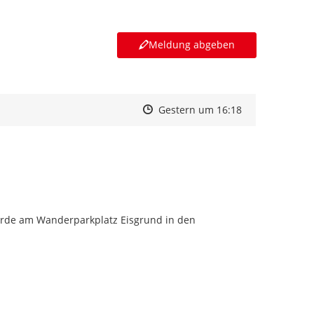
Meldung abgeben
Zeitpunkt des Erstellens
Zeitpunkt des Erstellens
Zur Äußerung
Gestern um 16:18
urde am Wanderparkplatz Eisgrund in den 