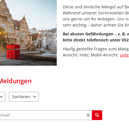
Diese und ähnliche Mängel auf Bie
Während unserer Servicezeiten (M
uns gerne um Ihr Anliegen. Uns i
sehr wichtig – daher achten Sie bi
Bei akuten Gefährdungen – z. B.
bitte direkt telefonisch unter 052
Häufig gestellte Fragen zum Mäng
Ansicht: links; Mobil-Ansicht:
unt
Meldungen
Sortieren
e verfügbar. Benutzen Sie "Pfeiltaste oben" und "Pfeiltaste unten"
4 Einträge verfügbar. Benutzen Sie "Pfeiltaste oben" und "Pfe
ch Meldungen und Kommentaren