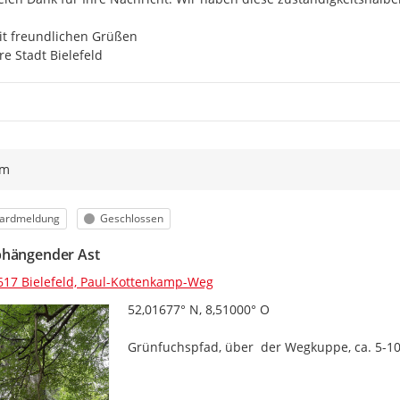
t freundlichen Grüßen

re Stadt Bielefeld
ym
orie
Status
ardmeldung
Geschlossen
hängender Ast
617 Bielefeld, Paul-Kottenkamp-Weg
52,01677° N, 8,51000° O

Grünfuchspfad, über  der Wegkuppe, ca. 5-10