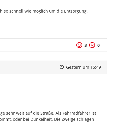
h so schnell wie möglich um die Entsorgung.

3
0
Zeitpunkt des Erstellens
Zeitpunkt des Erstellens
Zur Äußerung
Gestern um 15:49
 sehr weit auf die Straße. Als Fahrradfahrer ist 
ommt, oder bei Dunkelheit. Die Zweige schlagen 