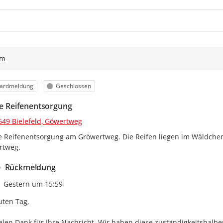
ym
orie
Status
ardmeldung
Geschlossen
ale Reifenentsorgung
649 Bielefeld, Göwertweg
le Reifenentsorgung am Gröwertweg. Die Reifen liegen im Wäldchen
rtweg.
Rückmeldung
Zeitpunkt des Erstellens
Gestern um 15:59
ten Tag,

elen Dank für Ihre Nachricht. Wir haben diese zuständigkeitshalbe