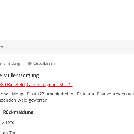
ym
orie
Status
ardmeldung
Geschlossen
ale Müllentsorgung
689 Bielefeld, Lämershagener Straße
roße ! Menge Plastik?Blumenkübel mit Erde und Pflanzenresten w
nzenden Wald geworfen.
Rückmeldung
Zeitpunkt des Erstellens
23 Std
ten Tag,
