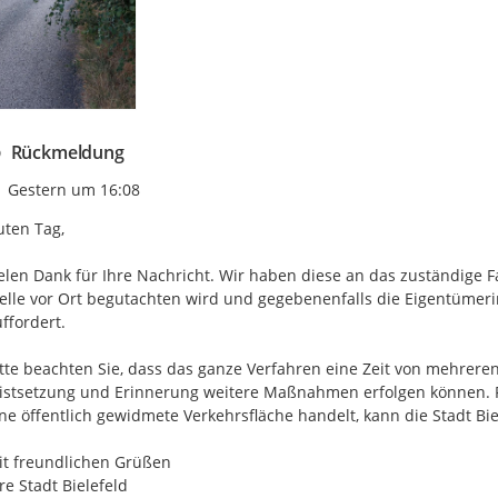
Rückmeldung
Zeitpunkt des Erstellens
Gestern um 16:08
ten Tag,

elen Dank für Ihre Nachricht. Wir haben diese an das zuständige F
elle vor Ort begutachten wird und gegebenenfalls die Eigentümer
ffordert.

tte beachten Sie, dass das ganze Verfahren eine Zeit von mehrer
istsetzung und Erinnerung weitere Maßnahmen erfolgen können. Fall
ne öffentlich gewidmete Verkehrsfläche handelt, kann die Stadt Biel
t freundlichen Grüßen

re Stadt Bielefeld