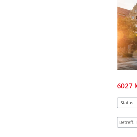
6027
Status
2 Einträg
Suche na