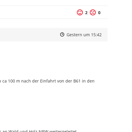
2
0
Zeitpunkt des Erstellens
Zeitpunkt des Erstellens
Zur Äußerung
Gestern um 15:42
 ca 100 m nach der Einfahrt von der B61 in den 
r an Wald und Holz NRW weitergeleitet.
