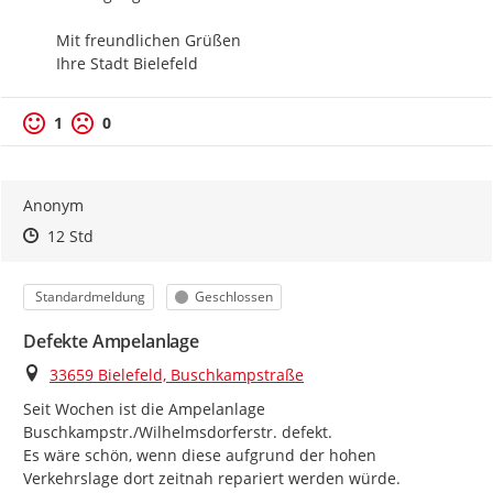
Mit freundlichen Grüßen

Ihre Stadt Bielefeld
1
0
Anonym
Zeitpunkt des Erstellens
Zeitpunkt des Erstellens
Zur Äußerung
12 Std
Kategorie
Status
Standardmeldung
Geschlossen
Defekte Ampelanlage
Ort
33659 Bielefeld, Buschkampstraße
Seit Wochen ist die Ampelanlage 
Buschkampstr./Wilhelmsdorferstr. defekt.

Es wäre schön, wenn diese aufgrund der hohen 
Verkehrslage dort zeitnah repariert werden würde.