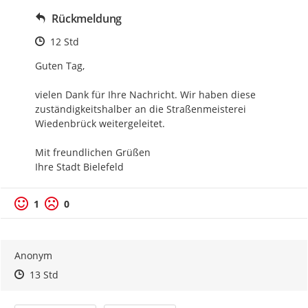
Rückmeldung
Zeitpunkt des Erstellens
12 Std
Guten Tag,

vielen Dank für Ihre Nachricht. Wir haben diese 
zuständigkeitshalber an die Straßenmeisterei 
Wiedenbrück weitergeleitet.

Mit freundlichen Grüßen

Ihre Stadt Bielefeld
1
0
Anonym
Zeitpunkt des Erstellens
Zeitpunkt des Erstellens
Zur Äußerung
13 Std