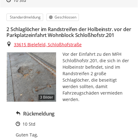
10 Std
Kategorie
Status
Standardmeldung
Geschlossen
2 Schlaglöcher im Randstreifen der Holbeinstr. vor der
Parkplatzeinfahrt Wohnblock Schloßhofstr.201
Ort
33615 Bielefeld, Schloßhofstraße
Vor der Einfahrt zu den MFH 
Schloßhofstr.201, die sich in der 
Holbeinstr befindet, sind im 
Randstreifen 2 große 
Schlaglöcher, die beseitigt 
werden sollten, damit 
Fahrzeugschäden vermieden 
3 Bilder
werden.
Rückmeldung
Zeitpunkt des Erstellens
10 Std
Guten Tag,
