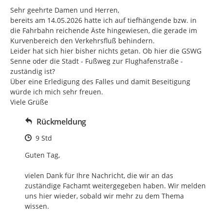
Sehr geehrte Damen und Herren,

bereits am 14.05.2026 hatte ich auf tiefhängende bzw. in 
die Fahrbahn reichende Äste hingewiesen, die gerade im 
Kurvenbereich den Verkehrsfluß behindern.

Leider hat sich hier bisher nichts getan. Ob hier die GSWG 
Senne oder die Stadt - Fußweg zur Flughafenstraße - 
zuständig ist?

Über eine Erledigung des Falles und damit Beseitigung 
würde ich mich sehr freuen.

Viele Grüße
Rückmeldung
Zeitpunkt des Erstellens
9 Std
Guten Tag,

vielen Dank für Ihre Nachricht, die wir an das 
zuständige Fachamt weitergegeben haben. Wir melden 
uns hier wieder, sobald wir mehr zu dem Thema 
wissen.
