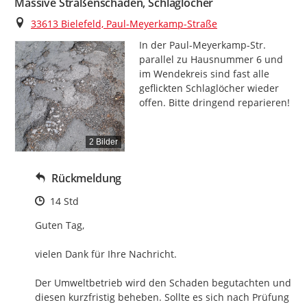
Massive Straßenschäden, Schlaglöcher
Ort
33613 Bielefeld, Paul-Meyerkamp-Straße
In der Paul-Meyerkamp-Str. 
parallel zu Hausnummer 6 und 
im Wendekreis sind fast alle 
geflickten Schlaglöcher wieder 
offen. Bitte dringend reparieren!
2 Bilder
Rückmeldung
Zeitpunkt des Erstellens
14 Std
Guten Tag,

vielen Dank für Ihre Nachricht.

Der Umweltbetrieb wird den Schaden begutachten und 
diesen kurzfristig beheben. Sollte es sich nach Prüfung 