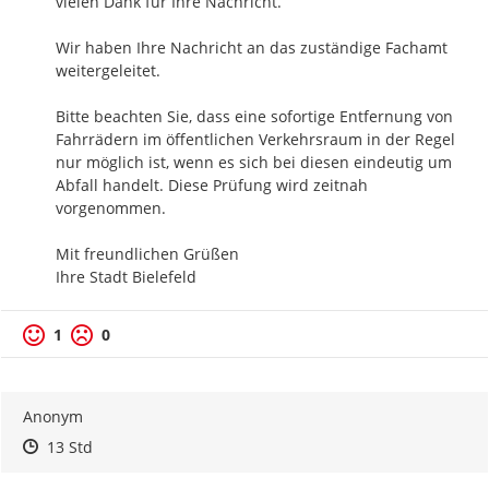
vielen Dank für Ihre Nachricht.

Wir haben Ihre Nachricht an das zuständige Fachamt 
weitergeleitet.

Bitte beachten Sie, dass eine sofortige Entfernung von 
Fahrrädern im öffentlichen Verkehrsraum in der Regel 
nur möglich ist, wenn es sich bei diesen eindeutig um 
Abfall handelt. Diese Prüfung wird zeitnah 
vorgenommen.

Mit freundlichen Grüßen

Ihre Stadt Bielefeld
1
0
Anonym
Zeitpunkt des Erstellens
Zeitpunkt des Erstellens
Zur Äußerung
13 Std