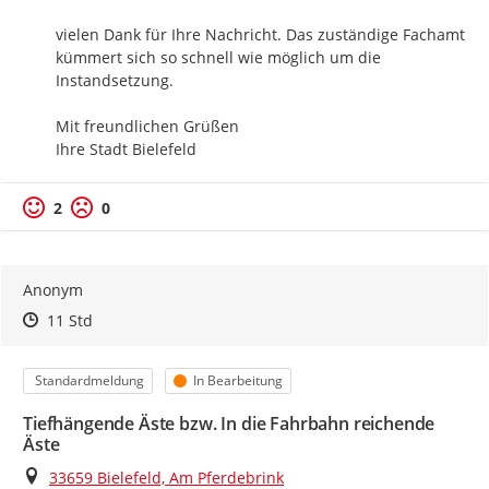
vielen Dank für Ihre Nachricht. Das zuständige Fachamt 
kümmert sich so schnell wie möglich um die 
Instandsetzung.

Mit freundlichen Grüßen

Ihre Stadt Bielefeld
2
0
Anonym
Zeitpunkt des Erstellens
Zeitpunkt des Erstellens
Zur Äußerung
11 Std
Kategorie
Status
Standardmeldung
In Bearbeitung
Tiefhängende Äste bzw. In die Fahrbahn reichende
Äste
Ort
33659 Bielefeld, Am Pferdebrink