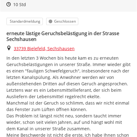
Zeitpunkt des Erstellens
Zeitpunkt des Erstellens
Zur Äußerung
10 Std
Kategorie
Status
Standardmeldung
Geschlossen
erneute lästige Geruchsbelästigung in der Strasse
Sechshausen
Ort
33739 Bielefeld, Sechshausen
In den letzten 3 Wochen bis heute kam es zu erneuten 
Geruchsbelästigungen in unserer Straße. Immer wieder gibt 
es einen "fauligen Schwefelgeruch", insbesondere nach der 
letzten Kanalspülung. Als Anwohner werden wir von 
außenstehenden Dritten auf diesen Geruch angesprochen. 
Letztens war es ein Lebensmittellieferant, der sich beim 
Ausliefern der Lebensmittel regelrecht ekelte.

Manchmal ist der Geruch so schlimm, dass wir nicht einmal 
das Fenster zum Lüften öffnen können.

Das Problem ist längst nicht neu, sondern taucht immer 
wieder, schon seit vielen Jahren, auf und hängt wohl mit 
dem Kanal in unserer Straße zusammen.

Meine Beschwerde ist nicht die erste, ich habe Ihnen schon 