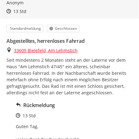
Anonym
Zeitpunkt des Erstellens
Zeitpunkt des Erstellens
Zur Äußerung
13 Std
Kategorie
Status
Standardmeldung
Geschlossen
Abgestelltes, herrenloses Fahrrad
Ort
33609 Bielefeld, Am Lehmstich
Seit mindestens 2 Monaten steht an der Laterne vor dem 
Haus "Am Lehmstich 47/45" ein älteres, scheinbar 
herrenloses Fahrrad. In der Nachbarschaft wurde bereits 
mehrfach ohne Erfolg nach einem möglichen Besitzer 
gefragt/gesucht. Das Rad ist mit einen Schloss gesichert, 
allerdings nicht fest an der Laterne angeschlossen.
Rückmeldung
Zeitpunkt des Erstellens
13 Std
Guten Tag,
