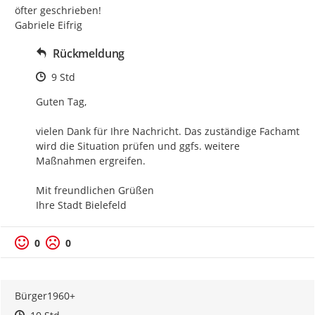
öfter geschrieben!

Gabriele Eifrig
Rückmeldung
Zeitpunkt des Erstellens
9 Std
Guten Tag,

vielen Dank für Ihre Nachricht. Das zuständige Fachamt 
wird die Situation prüfen und ggfs. weitere 
Maßnahmen ergreifen.

Mit freundlichen Grüßen

Ihre Stadt Bielefeld
0
0
Bürger1960+
Zeitpunkt des Erstellens
Zeitpunkt des Erstellens
Zur Äußerung