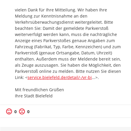
vielen Dank für Ihre Mitteilung. Wir haben Ihre 
Meldung zur Kenntnisnahme an den 
Verkehrsüberwachungsdienst weitergeleitet. Bitte 
beachten Sie: Damit der gemeldete Parkverstoß 
weiterverfolgt werden kann, muss die nachträgliche 
Anzeige eines Parkverstoßes genaue Angaben zum 
Fahrzeug (Fabrikat, Typ, Farbe, Kennzeichen) und zum 
Parkverstoß (genaue Ortsangabe, Datum, Uhrzeit) 
enthalten. Außerdem muss der Meldende bereit sein, 
als Zeuge auszusagen. Sie haben die Möglichkeit, den 
Parkverstoß online zu melden. Bitte nutzen Sie diesen 
https://
s-detail/dienstleis
Link: <
service.bielefeld.de/detail/-/vr-bi
...
>.

Mit freundlichen Grüßen

Ihre Stadt Bielefeld
0
0