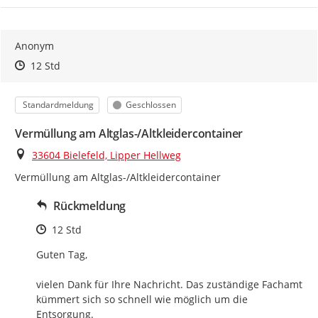
Anonym
Zeitpunkt des Erstellens
Zeitpunkt des Erstellens
Zur Äußerung
12 Std
Kategorie
Status
Standardmeldung
Geschlossen
Vermüllung am Altglas-/Altkleidercontainer
Ort
33604 Bielefeld, Lipper Hellweg
Vermüllung am Altglas-/Altkleidercontainer
Rückmeldung
Zeitpunkt des Erstellens
12 Std
Guten Tag,

vielen Dank für Ihre Nachricht. Das zuständige Fachamt 
kümmert sich so schnell wie möglich um die 
Entsorgung.
