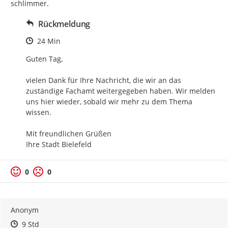
schlimmer.
Rückmeldung
Zeitpunkt des Erstellens
24 Min
Guten Tag,

vielen Dank für Ihre Nachricht, die wir an das 
zuständige Fachamt weitergegeben haben. Wir melden 
uns hier wieder, sobald wir mehr zu dem Thema 
wissen.

Mit freundlichen Grüßen

Ihre Stadt Bielefeld
0
0
Anonym
Zeitpunkt des Erstellens
Zeitpunkt des Erstellens
Zur Äußerung
9 Std