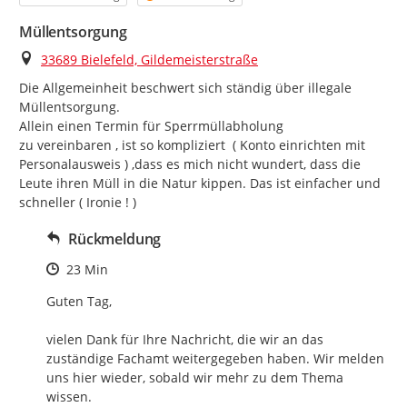
Müllentsorgung
Ort
33689 Bielefeld, Gildemeisterstraße
Die Allgemeinheit beschwert sich ständig über illegale 
Müllentsorgung.

Allein einen Termin für Sperrmüllabholung

zu vereinbaren , ist so kompliziert  ( Konto einrichten mit 
Personalausweis ) ,dass es mich nicht wundert, dass die 
Leute ihren Müll in die Natur kippen. Das ist einfacher und 
schneller ( Ironie ! )
Rückmeldung
Zeitpunkt des Erstellens
23 Min
Guten Tag,

vielen Dank für Ihre Nachricht, die wir an das 
zuständige Fachamt weitergegeben haben. Wir melden 
uns hier wieder, sobald wir mehr zu dem Thema 
wissen.
