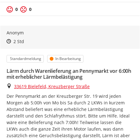
0
0
Anonym
Zeitpunkt des Erstellens
Zeitpunkt des Erstellens
Zur Äußerung
2 Std
Kategorie
Status
Standardmeldung
In Bearbeitung
Lärm durch Warenlieferung an Pennymarkt vor 6:00h
mit erheblicher Lärmbelästigung
Ort
33619 Bielefeld, Kreuzberger Straße
Der Pennymarkt an der Kreuzberger Str. 19 wird jeden 
Morgen ab 5:00h von Mo bis Sa durch 2 LKWs in kurzem 
Abstand beliefert was eine erhebliche Lärmbelästigung 
darstellt und den Schlafrythmus stört. Bitte um Hilfe. Ideal 
wäre eine Belieferung nach 7:00h! Teilweise lassen die 
LKWs auch die ganze Zeit ihren Motor laufen, was dann 
zusätzlich eine Geruchsbelästigung darstellt, Lärm ist aber 