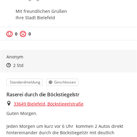
Mit freundlichen Grüßen

Ihre Stadt Bielefeld
0
0
Anonym
Zeitpunkt des Erstellens
Zeitpunkt des Erstellens
Zur Äußerung
2 Std
Kategorie
Status
Standardmeldung
Geschlossen
Raserei durch die Böckstiegelstr
Ort
33649 Bielefeld, Böckstiegelstraße
Guten Morgen.

Jeden Morgen um kurz vor 6 Uhr  kommen 2 Autos direkt 
hintereinander durch die Böckstiegelstr mit deutlich 