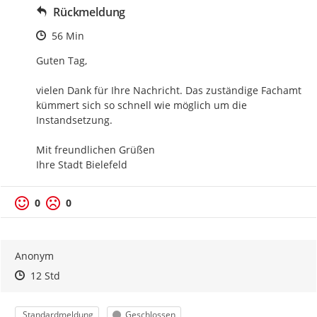
Rückmeldung
Zeitpunkt des Erstellens
56 Min
Guten Tag,

vielen Dank für Ihre Nachricht. Das zuständige Fachamt 
kümmert sich so schnell wie möglich um die 
Instandsetzung.

Mit freundlichen Grüßen

Ihre Stadt Bielefeld
0
0
Anonym
Zeitpunkt des Erstellens
Zeitpunkt des Erstellens
Zur Äußerung
12 Std
Kategorie
Status
Standardmeldung
Geschlossen