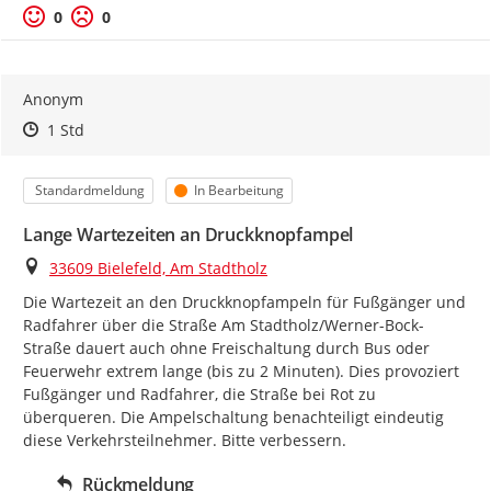
0
0
Anonym
Zeitpunkt des Erstellens
Zeitpunkt des Erstellens
Zur Äußerung
1 Std
Kategorie
Status
Standardmeldung
In Bearbeitung
Lange Wartezeiten an Druckknopfampel
Ort
33609 Bielefeld, Am Stadtholz
Die Wartezeit an den Druckknopfampeln für Fußgänger und 
Radfahrer über die Straße Am Stadtholz/Werner-Bock-
Straße dauert auch ohne Freischaltung durch Bus oder 
Feuerwehr extrem lange (bis zu 2 Minuten). Dies provoziert 
Fußgänger und Radfahrer, die Straße bei Rot zu 
überqueren. Die Ampelschaltung benachteiligt eindeutig 
diese Verkehrsteilnehmer. Bitte verbessern.
Rückmeldung