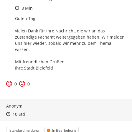
Zeitpunkt des Erstellens
8 Min
Guten Tag,

vielen Dank für Ihre Nachricht, die wir an das 
zuständige Fachamt weitergegeben haben. Wir melden 
uns hier wieder, sobald wir mehr zu dem Thema 
wissen.

Mit freundlichen Grüßen

Ihre Stadt Bielefeld
0
0
Anonym
Zeitpunkt des Erstellens
Zeitpunkt des Erstellens
Zur Äußerung
10 Std
Kategorie
Status
Standardmeldung
In Bearbeitung