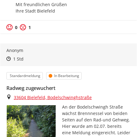
Mit freundlichen Grüßen

Ihre Stadt Bielefeld
0
1
Anonym
Zeitpunkt des Erstellens
Zeitpunkt des Erstellens
Zur Äußerung
1 Std
Kategorie
Status
Standardmeldung
In Bearbeitung
Radweg zugewuchert
Ort
33604 Bielefeld, Bodelschwinghstraße
An der Bodelschwingh Straße 
wächst Brennnessel von beiden 
Seiten auf den Rad-und Gehweg. 
Hier wurde am 02.07. bereits 
eine Meldung eingereicht. Leider 