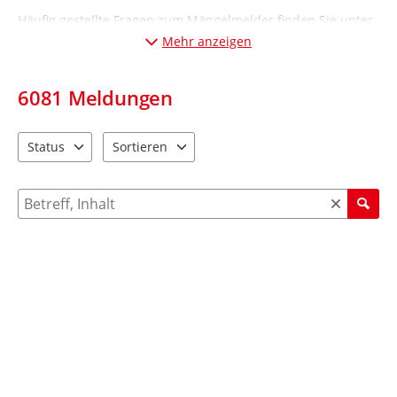
Häufig gestellte Fragen zum Mängelmelder finden Sie unter
„Informationen“ (Desktop-Ansicht: links; Mobil-Ansicht:
Mehr anzeigen
unten
).
6081
Meldungen
Status
Sortieren
2 Einträge verfügbar. Benutzen Sie "Pfeiltaste oben" und "Pfeil
4 Einträge verfügbar. Benutzen Sie "Pfeiltaste ob
Suche nach Meldungen und Kommentaren