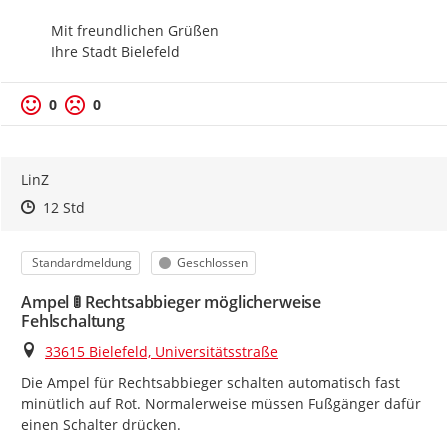
Mit freundlichen Grüßen

Ihre Stadt Bielefeld
0
0
LinZ
Zeitpunkt des Erstellens
Zeitpunkt des Erstellens
Zur Äußerung
12 Std
Kategorie
Status
Standardmeldung
Geschlossen
Ampel 🚦 Rechtsabbieger möglicherweise
Fehlschaltung
Ort
33615 Bielefeld, Universitätsstraße
Die Ampel für Rechtsabbieger schalten automatisch fast 
minütlich auf Rot. Normalerweise müssen Fußgänger dafür 
einen Schalter drücken.