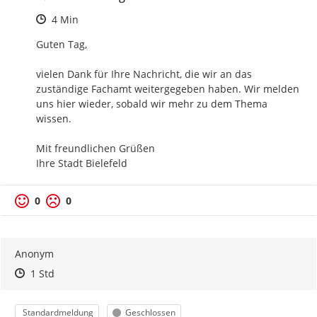
Zeitpunkt des Erstellens
4 Min
Guten Tag,

vielen Dank für Ihre Nachricht, die wir an das 
zuständige Fachamt weitergegeben haben. Wir melden 
uns hier wieder, sobald wir mehr zu dem Thema 
wissen.

Mit freundlichen Grüßen

Ihre Stadt Bielefeld
0
0
Anonym
Zeitpunkt des Erstellens
Zeitpunkt des Erstellens
Zur Äußerung
1 Std
Kategorie
Status
Standardmeldung
Geschlossen