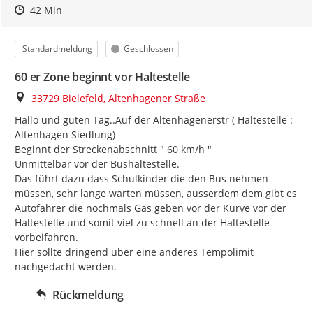
Zeitpunkt des Erstellens
Zeitpunkt des Erstellens
Zur Äußerung
42 Min
Kategorie
Status
Standardmeldung
Geschlossen
60 er Zone beginnt vor Haltestelle
Ort
33729 Bielefeld, Altenhagener Straße
Hallo und guten Tag..Auf der Altenhagenerstr ( Haltestelle : 
Altenhagen Siedlung)

Beginnt der Streckenabschnitt " 60 km/h "

Unmittelbar vor der Bushaltestelle.

Das führt dazu dass Schulkinder die den Bus nehmen 
müssen, sehr lange warten müssen, ausserdem dem gibt es 
Autofahrer die nochmals Gas geben vor der Kurve vor der 
Haltestelle und somit viel zu schnell an der Haltestelle 
vorbeifahren.

Hier sollte dringend über eine anderes Tempolimit 
nachgedacht werden.
Rückmeldung