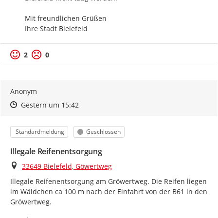
Mit freundlichen Grüßen

Ihre Stadt Bielefeld
2
0
Anonym
Zeitpunkt des Erstellens
Zeitpunkt des Erstellens
Zur Äußerung
Gestern um 15:42
Kategorie
Status
Standardmeldung
Geschlossen
Illegale Reifenentsorgung
Ort
33649 Bielefeld, Göwertweg
Illegale Reifenentsorgung am Gröwertweg. Die Reifen liegen 
im Wäldchen ca 100 m nach der Einfahrt von der B61 in den 
Gröwertweg.