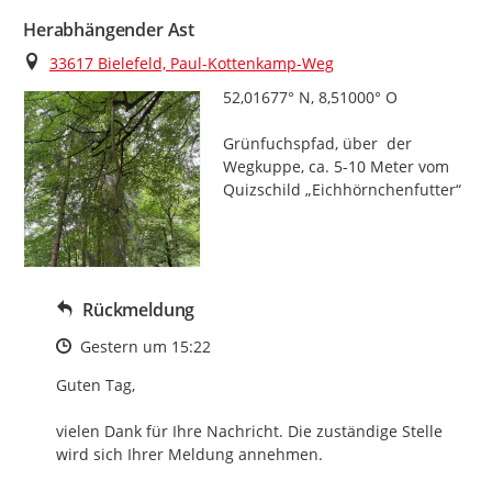
Herabhängender Ast
Ort
33617 Bielefeld, Paul-Kottenkamp-Weg
52,01677° N, 8,51000° O

Grünfuchspfad, über  der 
Wegkuppe, ca. 5-10 Meter vom 
Quizschild „Eichhörnchenfutter“
Rückmeldung
Zeitpunkt des Erstellens
Gestern um 15:22
Guten Tag,

vielen Dank für Ihre Nachricht. Die zuständige Stelle 
wird sich Ihrer Meldung annehmen.
