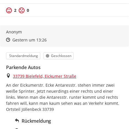
2
0
Anonym
Zeitpunkt des Erstellens
Zeitpunkt des Erstellens
Zur Äußerung
Gestern um 13:26
Kategorie
Status
Standardmeldung
Geschlossen
Parkende Autos
Ort
33739 Bielefeld, Eickumer Straße
An der Eickumerstr. Ecke Antaresstr. stehen immer zwei 
weiße Sprinter. Jetzt neuerdings einer rechts und einer 
links. Wenn man die Antaresstr. runter kommt und rechts 
fahren will, kann man kaum sehen was an Verkehr kommt. 
Ortsteil Jöllenbeck 33739
Rückmeldung