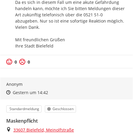
Da es sich in diesem Fall um eine akute Gefährdung 
handeln kann, möchte ich Sie bitten Meldungen dieser 
Art zukünftig telefonisch über die 0521 51-0 
abzugeben. Nur so ist eine sofortige Reaktion möglich. 
Vielen Dank.

Mit freundlichen Grüßen

Ihre Stadt Bielefeld
0
0
Anonym
Zeitpunkt des Erstellens
Zeitpunkt des Erstellens
Zur Äußerung
Gestern um 14:42
Kategorie
Status
Standardmeldung
Geschlossen
Maskenpflicht
Ort
33607 Bielefeld, Meinolfstraße