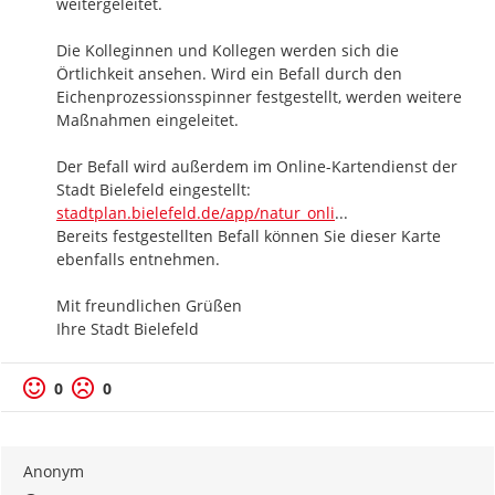
weitergeleitet.

Die Kolleginnen und Kollegen werden sich die 
Örtlichkeit ansehen. Wird ein Befall durch den 
Eichenprozessionsspinner festgestellt, werden weitere 
Maßnahmen eingeleitet. 

Der Befall wird außerdem im Online-Kartendienst der 
https://
Stadt Bielefeld eingestellt: 
ne/#?sidebar=overla
stadtplan.bielefeld.de/app/natur_onli
...
Bereits festgestellten Befall können Sie dieser Karte 
ebenfalls entnehmen.

Mit freundlichen Grüßen

Ihre Stadt Bielefeld
0
0
Anonym