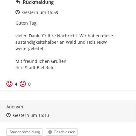
Rückmeldung
Zeitpunkt des Erstellens
Gestern um 15:59
Guten Tag,

vielen Dank für Ihre Nachricht. Wir haben diese 
zuständigkeitshalber an Wald und Holz NRW 
weitergeleitet.

Mit freundlichen Grüßen

Ihre Stadt Bielefeld
4
0
Anonym
Zeitpunkt des Erstellens
Zeitpunkt des Erstellens
Zur Äußerung
Gestern um 15:13
Kategorie
Status
Standardmeldung
Geschlossen