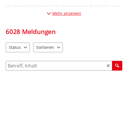
Häufig gestellte Fragen zum Mängelmelder finden Sie unter
„Informationen“ (Desktop-Ansicht: links; Mobil-Ansicht:
Mehr anzeigen
unten
).
6028
Meldungen
Status
Sortieren
2 Einträge verfügbar. Benutzen Sie "Pfeiltaste oben" und "Pfeil
4 Einträge verfügbar. Benutzen Sie "Pfeiltaste ob
Suche nach Meldungen und Kommentaren