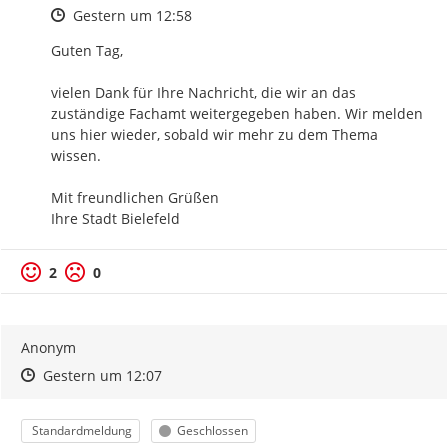
Zeitpunkt des Erstellens
Gestern um 12:58
Guten Tag,

vielen Dank für Ihre Nachricht, die wir an das 
zuständige Fachamt weitergegeben haben. Wir melden 
uns hier wieder, sobald wir mehr zu dem Thema 
wissen.

Mit freundlichen Grüßen

Ihre Stadt Bielefeld
2
0
Anonym
Zeitpunkt des Erstellens
Zeitpunkt des Erstellens
Zur Äußerung
Gestern um 12:07
Kategorie
Status
Standardmeldung
Geschlossen