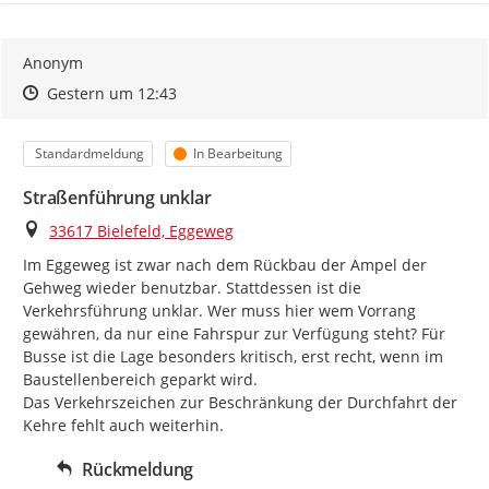
Anonym
Zeitpunkt des Erstellens
Zeitpunkt des Erstellens
Zur Äußerung
Gestern um 12:43
Kategorie
Status
Standardmeldung
In Bearbeitung
Straßenführung unklar
Ort
33617 Bielefeld, Eggeweg
Im Eggeweg ist zwar nach dem Rückbau der Ampel der 
Gehweg wieder benutzbar. Stattdessen ist die 
Verkehrsführung unklar. Wer muss hier wem Vorrang 
gewähren, da nur eine Fahrspur zur Verfügung steht? Für 
Busse ist die Lage besonders kritisch, erst recht, wenn im 
Baustellenbereich geparkt wird.

Das Verkehrszeichen zur Beschränkung der Durchfahrt der 
Kehre fehlt auch weiterhin.
Rückmeldung