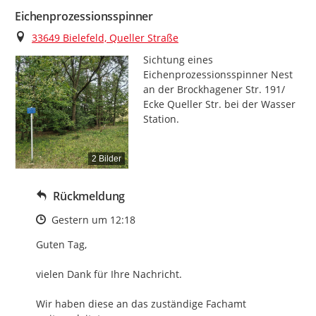
Eichenprozessionsspinner
Ort
33649 Bielefeld, Queller Straße
Sichtung eines 
Eichenprozessionsspinner Nest 
an der Brockhagener Str. 191/ 
Ecke Queller Str. bei der Wasser 
Station.
2 Bilder
Rückmeldung
Zeitpunkt des Erstellens
Gestern um 12:18
Guten Tag,

vielen Dank für Ihre Nachricht.

Wir haben diese an das zuständige Fachamt 