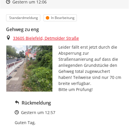
Zeitpunkt des Erstellens
Zeitpunkt des Erstellens
Zur Äußerung
Gestern um 12:06
Kategorie
Status
Standardmeldung
In Bearbeitung
Gehweg zu eng
Ort
33605 Bielefeld, Detmolder Straße
Leider fällt erst jetzt durch die 
Absperrung zur 
Straßensanierung auf dass die 
anliegenden Grundstücke den 
Gehweg total zugewuchert 
haben! Teilweise sind nur 70 cm 
breite verfügbar.

Bitte um Prüfung!
Rückmeldung
Zeitpunkt des Erstellens
Gestern um 12:57
Guten Tag,
