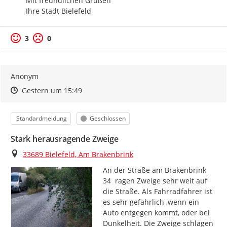
Mit freundlichen Grüßen

Ihre Stadt Bielefeld
3
0
Anonym
Zeitpunkt des Erstellens
Zeitpunkt des Erstellens
Zur Äußerung
Gestern um 15:49
Kategorie
Status
Standardmeldung
Geschlossen
Stark herausragende Zweige
Ort
33689 Bielefeld, Am Brakenbrink
An der Straße am Brakenbrink 
34  ragen Zweige sehr weit auf 
die Straße. Als Fahrradfahrer ist 
es sehr gefährlich ,wenn ein 
Auto entgegen kommt, oder bei 
Dunkelheit. Die Zweige schlagen 