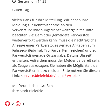
Zeitpunkt des Erstellens
Gestern um 14:25
Guten Tag,

vielen Dank für Ihre Mitteilung. Wir haben Ihre 
Meldung zur Kenntnisnahme an den 
Verkehrsüberwachungsdienst weitergeleitet. Bitte 
beachten Sie: Damit der gemeldete Parkverstoß 
weiterverfolgt werden kann, muss die nachträgliche 
Anzeige eines Parkverstoßes genaue Angaben zum 
Fahrzeug (Fabrikat, Typ, Farbe, Kennzeichen) und zum 
Parkverstoß (genaue Ortsangabe, Datum, Uhrzeit) 
enthalten. Außerdem muss der Meldende bereit sein, 
als Zeuge auszusagen. Sie haben die Möglichkeit, den 
Parkverstoß online zu melden. Bitte nutzen Sie diesen 
https://
s-detail/dienstleis
Link: <
service.bielefeld.de/detail/-/vr-bi
...
>.

Mit freundlichen Grüßen

Ihre Stadt Bielefeld
2
1