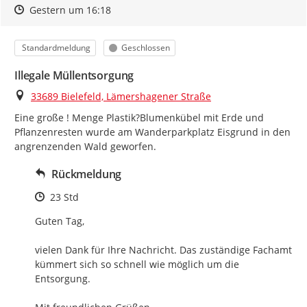
Zeitpunkt des Erstellens
Zeitpunkt des Erstellens
Zur Äußerung
Gestern um 16:18
Kategorie
Status
Standardmeldung
Geschlossen
Illegale Müllentsorgung
Ort
33689 Bielefeld, Lämershagener Straße
Eine große ! Menge Plastik?Blumenkübel mit Erde und 
Pflanzenresten wurde am Wanderparkplatz Eisgrund in den 
angrenzenden Wald geworfen.
Rückmeldung
Zeitpunkt des Erstellens
23 Std
Guten Tag,

vielen Dank für Ihre Nachricht. Das zuständige Fachamt 
kümmert sich so schnell wie möglich um die 
Entsorgung.
