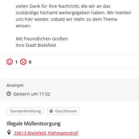
vielen Dank für Ihre Nachricht, die wir an das 
zuständige Fachamt weitergegeben haben. Wir melden 
uns hier wieder, sobald wir mehr zu dem Thema 
wissen.

Mit freundlichen Grüßen

Ihre Stadt Bielefeld
1
0
Anonym
Zeitpunkt des Erstellens
Zeitpunkt des Erstellens
Zur Äußerung
Gestern um 11:52
Kategorie
Status
Standardmeldung
Geschlossen
Illegale Müllentsorgung
Ort
33613 Bielefeld, Flehmannshof