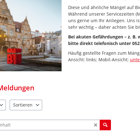
Diese und ähnliche Mängel auf Bie
Während unserer Servicezeiten (M
uns gerne um Ihr Anliegen. Uns i
sehr wichtig – daher achten Sie bi
Bei akuten Gefährdungen – z. B.
bitte direkt telefonisch unter 052
Häufig gestellte Fragen zum Mäng
Ansicht: links; Mobil-Ansicht:
unt
Meldungen
Sortieren
e verfügbar. Benutzen Sie "Pfeiltaste oben" und "Pfeiltaste unten"
4 Einträge verfügbar. Benutzen Sie "Pfeiltaste oben" und "Pfe
ch Meldungen und Kommentaren