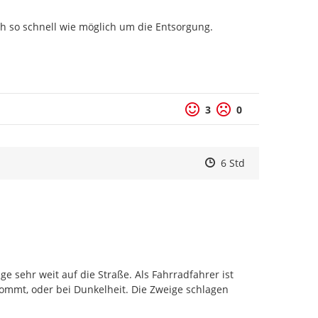
h so schnell wie möglich um die Entsorgung.

3
0
Zeitpunkt des Erstell
Zeitpunkt des Erstel
Zur Äußerung
6 Std
 sehr weit auf die Straße. Als Fahrradfahrer ist 
ommt, oder bei Dunkelheit. Die Zweige schlagen 