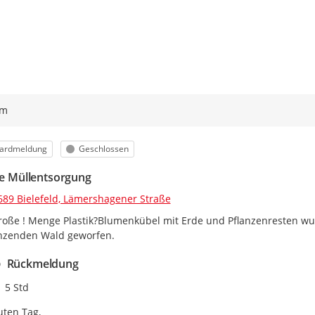
ym
orie
Status
ardmeldung
Geschlossen
ale Müllentsorgung
689 Bielefeld, Lämershagener Straße
roße ! Menge Plastik?Blumenkübel mit Erde und Pflanzenresten w
nzenden Wald geworfen.
Rückmeldung
Zeitpunkt des Erstellens
5 Std
ten Tag,
