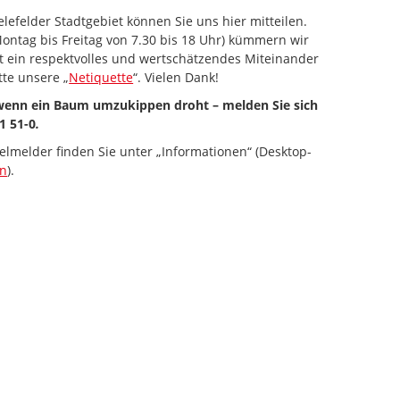
lefelder Stadtgebiet können Sie uns hier mitteilen.
ontag bis Freitag von 7.30 bis 18 Uhr) kümmern wir
st ein respektvolles und wertschätzendes Miteinander
tte unsere „
Netiquette
“. Vielen Dank!
 wenn ein Baum umzukippen droht – melden Sie sich
1 51-0
.
elmelder finden Sie unter „Informationen“ (Desktop-
en
).
 zum Navigieren.
iltaste unten" zum Navigieren.