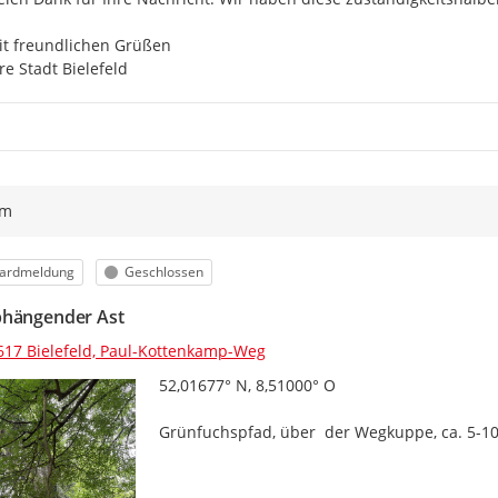
t freundlichen Grüßen

re Stadt Bielefeld
ym
orie
Status
ardmeldung
Geschlossen
hängender Ast
617 Bielefeld, Paul-Kottenkamp-Weg
52,01677° N, 8,51000° O

Grünfuchspfad, über  der Wegkuppe, ca. 5-10