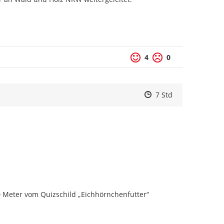
4
0
Zeitpunkt des Erstell
Zeitpunkt des Erstel
Zur Äußerung
7 Std
 Meter vom Quizschild „Eichhörnchenfutter“