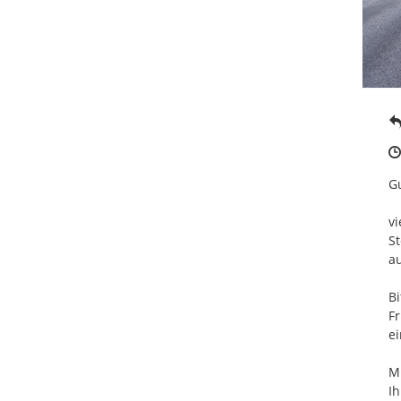
Gu
vi
St
au
Bi
Fr
ei
Mi
Ih