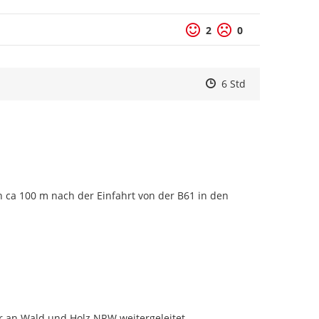
2
0
Zeitpunkt des Erstell
Zeitpunkt des Erstel
Zur Äußerung
6 Std
 ca 100 m nach der Einfahrt von der B61 in den 
r an Wald und Holz NRW weitergeleitet.
