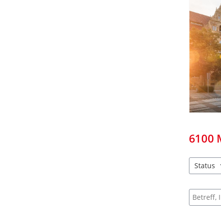
6100
Status
2 Einträg
Suche na