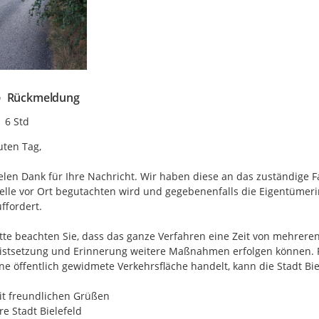
Rückmeldung
Zeitpunkt des Erstellens
6 Std
ten Tag,

elen Dank für Ihre Nachricht. Wir haben diese an das zuständige F
elle vor Ort begutachten wird und gegebenenfalls die Eigentümer
ffordert.

tte beachten Sie, dass das ganze Verfahren eine Zeit von mehrer
istsetzung und Erinnerung weitere Maßnahmen erfolgen können. Fall
ne öffentlich gewidmete Verkehrsfläche handelt, kann die Stadt Biel
t freundlichen Grüßen

re Stadt Bielefeld