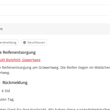
ym
orie
Status
ardmeldung
Geschlossen
ale Reifenentsorgung
649 Bielefeld, Göwertweg
le Reifenentsorgung am Gröwertweg. Die Reifen liegen im Wäldchen
rtweg.
Rückmeldung
Zeitpunkt des Erstellens
6 Std
ten Tag,

elen Dank für Ihre Nachricht. Wir haben diese zuständigkeitshalbe