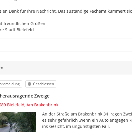
elen Dank für Ihre Nachricht. Das zuständige Fachamt kümmert sic
t freundlichen Grüßen

re Stadt Bielefeld
ym
orie
Status
ardmeldung
Geschlossen
 herausragende Zweige
689 Bielefeld, Am Brakenbrink
An der Straße am Brakenbrink 34  ragen Zweige
es sehr gefährlich ,wenn ein Auto entgegen k
ins Gesicht, im ungünstigsten Fall.