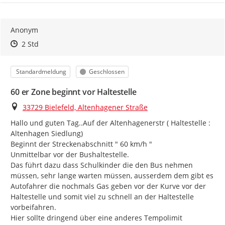
Anonym
Zeitpunkt des Erstellens
Zeitpunkt des Erstellens
Zur Äußerung
2 Std
Kategorie
Status
Standardmeldung
Geschlossen
60 er Zone beginnt vor Haltestelle
Ort
33729 Bielefeld, Altenhagener Straße
Hallo und guten Tag..Auf der Altenhagenerstr ( Haltestelle : 
Altenhagen Siedlung)

Beginnt der Streckenabschnitt " 60 km/h "

Unmittelbar vor der Bushaltestelle.

Das führt dazu dass Schulkinder die den Bus nehmen 
müssen, sehr lange warten müssen, ausserdem dem gibt es 
Autofahrer die nochmals Gas geben vor der Kurve vor der 
Haltestelle und somit viel zu schnell an der Haltestelle 
vorbeifahren.

Hier sollte dringend über eine anderes Tempolimit 