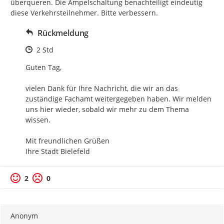
überqueren. Die Ampelschaltung benachteiligt eindeutig 
diese Verkehrsteilnehmer. Bitte verbessern.
Rückmeldung
Zeitpunkt des Erstellens
2 Std
Guten Tag,

vielen Dank für Ihre Nachricht, die wir an das 
zuständige Fachamt weitergegeben haben. Wir melden 
uns hier wieder, sobald wir mehr zu dem Thema 
wissen.

Mit freundlichen Grüßen

Ihre Stadt Bielefeld
2
0
Anonym