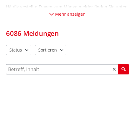
Häufig gestellte Fragen zum Mängelmelder finden Sie unter
„Informationen“ (Desktop-Ansicht: links; Mobil-Ansicht:
Mehr anzeigen
unten
).
6086
Meldungen
Status
Sortieren
2 Einträge verfügbar. Benutzen Sie "Pfeiltaste oben" und "Pfeil
4 Einträge verfügbar. Benutzen Sie "Pfeiltaste ob
Suche nach Meldungen und Kommentaren