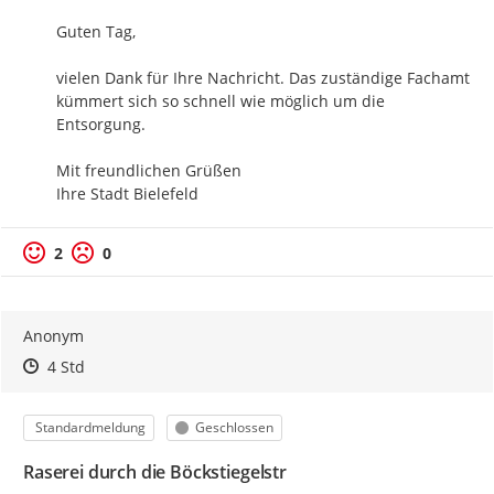
Guten Tag,

vielen Dank für Ihre Nachricht. Das zuständige Fachamt 
kümmert sich so schnell wie möglich um die 
Entsorgung.

Mit freundlichen Grüßen

Ihre Stadt Bielefeld
2
0
Anonym
Zeitpunkt des Erstellens
Zeitpunkt des Erstellens
Zur Äußerung
4 Std
Kategorie
Status
Standardmeldung
Geschlossen
Raserei durch die Böckstiegelstr