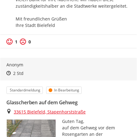
zuständigkeitshalber an die Stadtwerke weitergeleitet.

Mit freundlichen Grüßen

Ihre Stadt Bielefeld
1
0
Anonym
Zeitpunkt des Erstellens
Zeitpunkt des Erstellens
Zur Äußerung
2 Std
Kategorie
Status
Standardmeldung
In Bearbeitung
Glasscherben auf dem Gehweg
Ort
33615 Bielefeld, Stapenhorststraße
Guten Tag,

auf dem Gehweg vor dem 
Rosengarten an der 