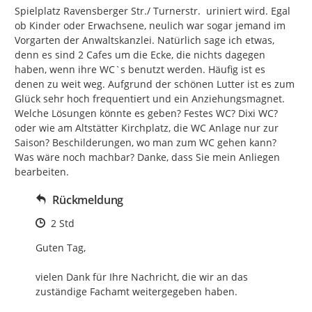
Spielplatz Ravensberger Str./ Turnerstr.  uriniert wird. Egal 
ob Kinder oder Erwachsene, neulich war sogar jemand im 
Vorgarten der Anwaltskanzlei. Natürlich sage ich etwas, 
denn es sind 2 Cafes um die Ecke, die nichts dagegen 
haben, wenn ihre WC`s benutzt werden. Häufig ist es 
denen zu weit weg. Aufgrund der schönen Lutter ist es zum 
Glück sehr hoch frequentiert und ein Anziehungsmagnet. 
Welche Lösungen könnte es geben? Festes WC? Dixi WC? 
oder wie am Altstätter Kirchplatz, die WC Anlage nur zur 
Saison? Beschilderungen, wo man zum WC gehen kann?  
Was wäre noch machbar? Danke, dass Sie mein Anliegen 
bearbeiten.
Rückmeldung
Zeitpunkt des Erstellens
2 Std
Guten Tag,

vielen Dank für Ihre Nachricht, die wir an das 
zuständige Fachamt weitergegeben haben.
