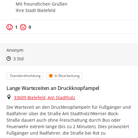
Mit freundlichen Grüßen

Ihre Stadt Bielefeld
1
0
Anonym
Zeitpunkt des Erstellens
Zeitpunkt des Erstellens
Zur Äußerung
3 Std
Kategorie
Status
Standardmeldung
In Bearbeitung
Lange Wartezeiten an Druckknopfampel
Ort
33609 Bielefeld, Am Stadtholz
Die Wartezeit an den Druckknopfampeln für Fußgänger und 
Radfahrer über die Straße Am Stadtholz/Werner-Bock-
Straße dauert auch ohne Freischaltung durch Bus oder 
Feuerwehr extrem lange (bis zu 2 Minuten). Dies provoziert 
Fußgänger und Radfahrer, die Straße bei Rot zu 