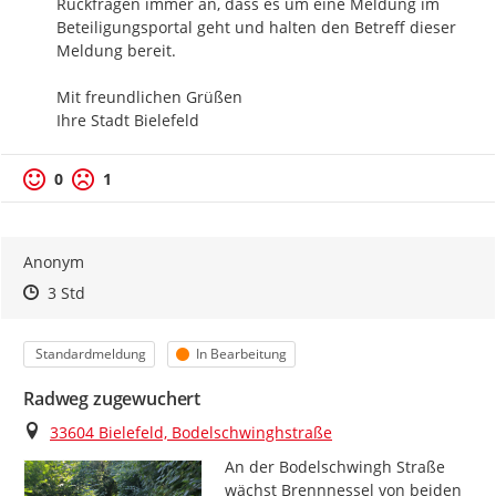
Rückfragen immer an, dass es um eine Meldung im 
Beteiligungsportal geht und halten den Betreff dieser 
Meldung bereit.

Mit freundlichen Grüßen

Ihre Stadt Bielefeld
0
1
Anonym
Zeitpunkt des Erstellens
Zeitpunkt des Erstellens
Zur Äußerung
3 Std
Kategorie
Status
Standardmeldung
In Bearbeitung
Radweg zugewuchert
Ort
33604 Bielefeld, Bodelschwinghstraße
An der Bodelschwingh Straße 
wächst Brennnessel von beiden 