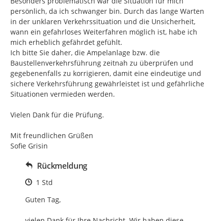
Besonders problematisch war die Situation für mich 
persönlich, da ich schwanger bin. Durch das lange Warten 
in der unklaren Verkehrssituation und die Unsicherheit, 
wann ein gefahrloses Weiterfahren möglich ist, habe ich 
mich erheblich gefährdet gefühlt.

Ich bitte Sie daher, die Ampelanlage bzw. die 
Baustellenverkehrsführung zeitnah zu überprüfen und 
gegebenenfalls zu korrigieren, damit eine eindeutige und 
sichere Verkehrsführung gewährleistet ist und gefährliche 
Situationen vermieden werden.

Vielen Dank für die Prüfung.

Mit freundlichen Grüßen

Sofie Grisin
Rückmeldung
Zeitpunkt des Erstellens
1 Std
Guten Tag,

vielen Dank für Ihre Nachricht. Wir haben diese 