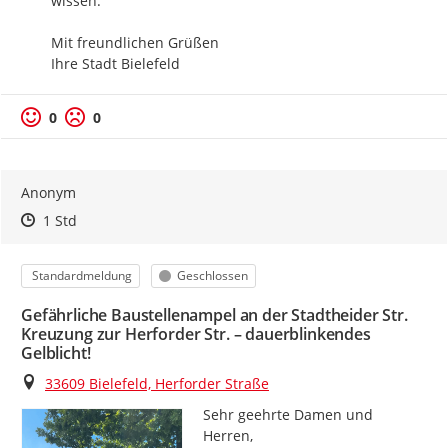
wissen.

Mit freundlichen Grüßen

Ihre Stadt Bielefeld
0
0
Anonym
Zeitpunkt des Erstellens
Zeitpunkt des Erstellens
Zur Äußerung
1 Std
Kategorie
Status
Standardmeldung
Geschlossen
Gefährliche Baustellenampel an der Stadtheider Str.
Kreuzung zur Herforder Str. – dauerblinkendes
Gelblicht!
Ort
33609 Bielefeld, Herforder Straße
Sehr geehrte Damen und 
Herren,
