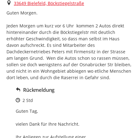
Ort
33649 Bielefeld, Böckstiegelstraße
Guten Morgen.

Jeden Morgen um kurz vor 6 Uhr  kommen 2 Autos direkt 
hintereinander durch die Böckstiegelstr mit deutlich 
erhöhter Geschwindigkeit, so dass man selbst im Haus 
davon aufschreckt. Es sind Mitarbeiter des 
Dachdeckernetriebes Peters mit Firmensitz in der Strasse 
am langen Grund.  Wen die Autos schon so rassen müssen,  
sollen sie doch wenigstens auf der Osnabrücker Str bleiben, 
und nicht in ein Wohngebiet abbiegen wo etliche Menschen 
dort leben, und durch die Raserrei in Gefahr sind.
Rückmeldung
Zeitpunkt des Erstellens
2 Std
Guten Tag, 

vielen Dank für Ihre Nachricht.

Ihr Anliegen zur Aufstellung einer 