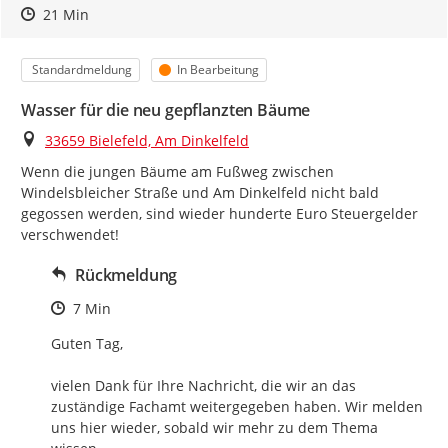
Zeitpunkt des Erstellens
Zeitpunkt des Erstellens
Zur Äußerung
21 Min
Kategorie
Status
Standardmeldung
In Bearbeitung
Wasser für die neu gepflanzten Bäume
Ort
33659 Bielefeld, Am Dinkelfeld
Wenn die jungen Bäume am Fußweg zwischen 
Windelsbleicher Straße und Am Dinkelfeld nicht bald 
gegossen werden, sind wieder hunderte Euro Steuergelder 
verschwendet!
Rückmeldung
Zeitpunkt des Erstellens
7 Min
Guten Tag,

vielen Dank für Ihre Nachricht, die wir an das 
zuständige Fachamt weitergegeben haben. Wir melden 
uns hier wieder, sobald wir mehr zu dem Thema 