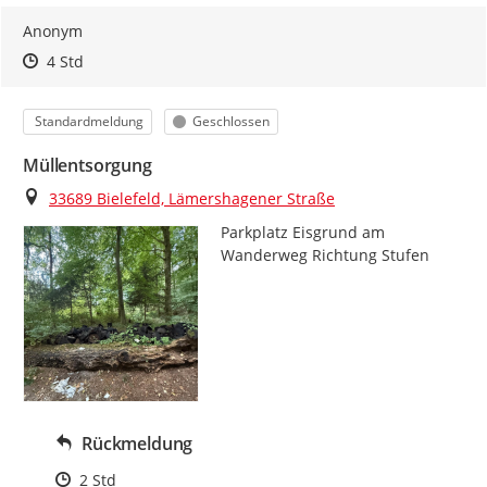
Anonym
Zeitpunkt des Erstellens
Zeitpunkt des Erstellens
Zur Äußerung
4 Std
Kategorie
Status
Standardmeldung
Geschlossen
Müllentsorgung
Ort
33689 Bielefeld, Lämershagener Straße
Parkplatz Eisgrund am 
Wanderweg Richtung Stufen
Rückmeldung
Zeitpunkt des Erstellens
2 Std