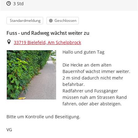
Zeitpunkt des Erstellens
Zeitpunkt des Erstellens
Zur Äußerung
3 Std
Kategorie
Status
Standardmeldung
Geschlossen
Fuss - und Radweg wächst weiter zu
Ort
33719 Bielefeld, Am Schelpbrock
Hallo und guten Tag

Die Hecke an dem alten 
Bauernhof wächst immer weiter.

2 m sind dadurch nicht mehr 
befahrbar.

Radfahrer und Fussgänger 
müssen nah am Strassen Rand 
fahren, oder aber absteigen.

Bitte um Kontrolle und Beseitigung.

VG
