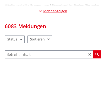
Häufig gestellte Fragen zum Mängelmelder finden Sie unter
„Informationen“ (Desktop-Ansicht: links; Mobil-Ansicht:
Mehr anzeigen
unten
).
6083
Meldungen
Status
Sortieren
2 Einträge verfügbar. Benutzen Sie "Pfeiltaste oben" und "Pfeil
4 Einträge verfügbar. Benutzen Sie "Pfeiltaste ob
Suche nach Meldungen und Kommentaren