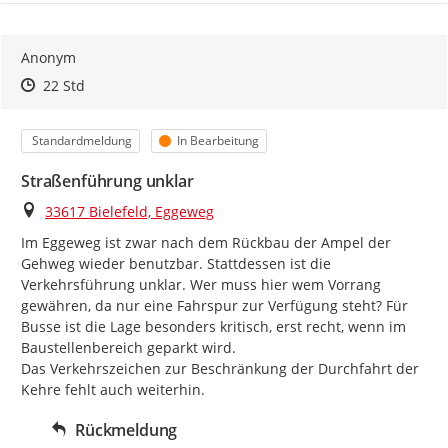
Anonym
Zeitpunkt des Erstellens
Zeitpunkt des Erstellens
Zur Äußerung
22 Std
Kategorie
Status
Standardmeldung
In Bearbeitung
Straßenführung unklar
Ort
33617 Bielefeld, Eggeweg
Im Eggeweg ist zwar nach dem Rückbau der Ampel der 
Gehweg wieder benutzbar. Stattdessen ist die 
Verkehrsführung unklar. Wer muss hier wem Vorrang 
gewähren, da nur eine Fahrspur zur Verfügung steht? Für 
Busse ist die Lage besonders kritisch, erst recht, wenn im 
Baustellenbereich geparkt wird.

Das Verkehrszeichen zur Beschränkung der Durchfahrt der 
Kehre fehlt auch weiterhin.
Rückmeldung