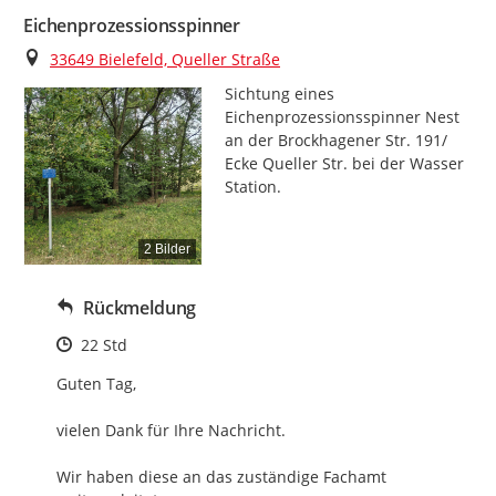
Eichenprozessionsspinner
Ort
33649 Bielefeld, Queller Straße
Sichtung eines 
Eichenprozessionsspinner Nest 
an der Brockhagener Str. 191/ 
Ecke Queller Str. bei der Wasser 
Station.
2 Bilder
Rückmeldung
Zeitpunkt des Erstellens
22 Std
Guten Tag,

vielen Dank für Ihre Nachricht.

Wir haben diese an das zuständige Fachamt 