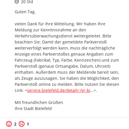
Zeitpunkt des Erstellens
20 Std
Guten Tag,

vielen Dank für Ihre Mitteilung. Wir haben Ihre 
Meldung zur Kenntnisnahme an den 
Verkehrsüberwachungsdienst weitergeleitet. Bitte 
beachten Sie: Damit der gemeldete Parkverstoß 
weiterverfolgt werden kann, muss die nachträgliche 
Anzeige eines Parkverstoßes genaue Angaben zum 
Fahrzeug (Fabrikat, Typ, Farbe, Kennzeichen) und zum 
Parkverstoß (genaue Ortsangabe, Datum, Uhrzeit) 
enthalten. Außerdem muss der Meldende bereit sein, 
als Zeuge auszusagen. Sie haben die Möglichkeit, den 
Parkverstoß online zu melden. Bitte nutzen Sie diesen 
https://
s-detail/dienstleis
Link: <
service.bielefeld.de/detail/-/vr-bi
...
>.

Mit freundlichen Grüßen

Ihre Stadt Bielefeld
2
1