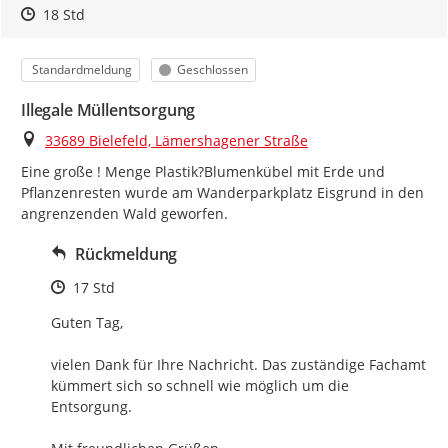
Zeitpunkt des Erstellens
Zeitpunkt des Erstellens
Zur Äußerung
18 Std
Kategorie
Status
Standardmeldung
Geschlossen
Illegale Müllentsorgung
Ort
33689 Bielefeld, Lämershagener Straße
Eine große ! Menge Plastik?Blumenkübel mit Erde und 
Pflanzenresten wurde am Wanderparkplatz Eisgrund in den 
angrenzenden Wald geworfen.
Rückmeldung
Zeitpunkt des Erstellens
17 Std
Guten Tag,

vielen Dank für Ihre Nachricht. Das zuständige Fachamt 
kümmert sich so schnell wie möglich um die 
Entsorgung.
