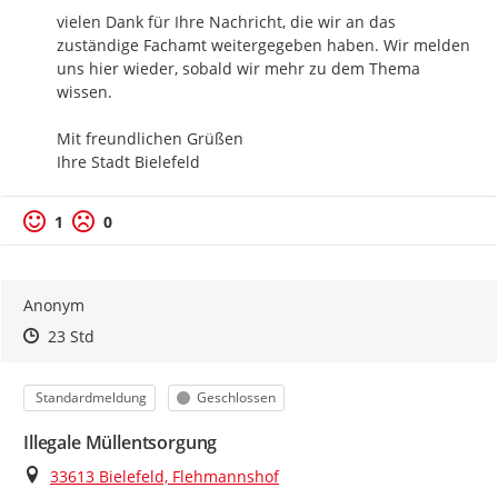
vielen Dank für Ihre Nachricht, die wir an das 
zuständige Fachamt weitergegeben haben. Wir melden 
uns hier wieder, sobald wir mehr zu dem Thema 
wissen.

Mit freundlichen Grüßen

Ihre Stadt Bielefeld
1
0
Anonym
Zeitpunkt des Erstellens
Zeitpunkt des Erstellens
Zur Äußerung
23 Std
Kategorie
Status
Standardmeldung
Geschlossen
Illegale Müllentsorgung
Ort
33613 Bielefeld, Flehmannshof