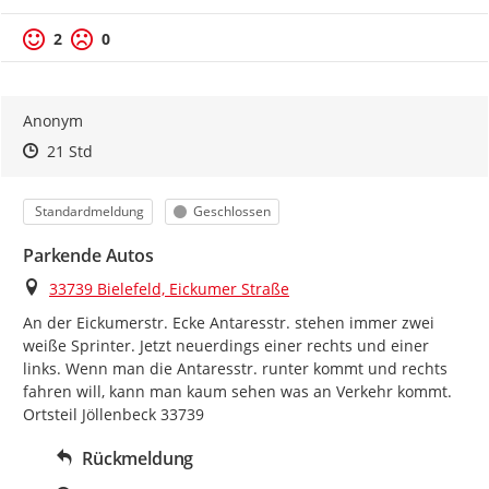
2
0
Anonym
Zeitpunkt des Erstellens
Zeitpunkt des Erstellens
Zur Äußerung
21 Std
Kategorie
Status
Standardmeldung
Geschlossen
Parkende Autos
Ort
33739 Bielefeld, Eickumer Straße
An der Eickumerstr. Ecke Antaresstr. stehen immer zwei 
weiße Sprinter. Jetzt neuerdings einer rechts und einer 
links. Wenn man die Antaresstr. runter kommt und rechts 
fahren will, kann man kaum sehen was an Verkehr kommt. 
Ortsteil Jöllenbeck 33739
Rückmeldung