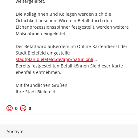
weitergeleitet.

Die Kolleginnen und Kollegen werden sich die 
Örtlichkeit ansehen. Wird ein Befall durch den 
Eichenprozessionsspinner festgestellt, werden weitere 
Maßnahmen eingeleitet. 

Der Befall wird außerdem im Online-Kartendienst der 
https://
Stadt Bielefeld eingestellt: 
ne/#?sidebar=overla
stadtplan.bielefeld.de/app/natur_onli
...
Bereits festgestellten Befall können Sie dieser Karte 
ebenfalls entnehmen.

Mit freundlichen Grüßen

Ihre Stadt Bielefeld
0
0
Anonym