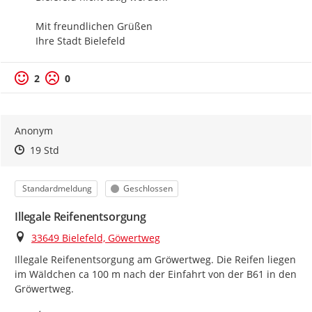
Mit freundlichen Grüßen

Ihre Stadt Bielefeld
2
0
Anonym
Zeitpunkt des Erstellens
Zeitpunkt des Erstellens
Zur Äußerung
19 Std
Kategorie
Status
Standardmeldung
Geschlossen
Illegale Reifenentsorgung
Ort
33649 Bielefeld, Göwertweg
Illegale Reifenentsorgung am Gröwertweg. Die Reifen liegen 
im Wäldchen ca 100 m nach der Einfahrt von der B61 in den 
Gröwertweg.