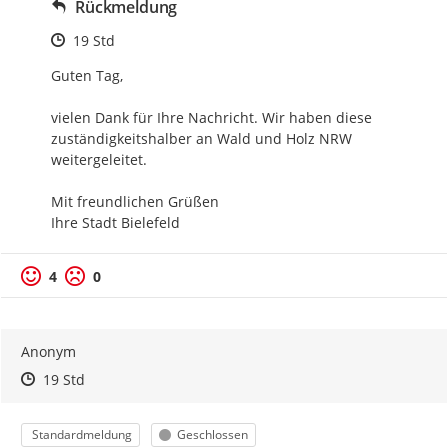
Rückmeldung
Zeitpunkt des Erstellens
19 Std
Guten Tag,

vielen Dank für Ihre Nachricht. Wir haben diese 
zuständigkeitshalber an Wald und Holz NRW 
weitergeleitet.

Mit freundlichen Grüßen

Ihre Stadt Bielefeld
4
0
Anonym
Zeitpunkt des Erstellens
Zeitpunkt des Erstellens
Zur Äußerung
19 Std
Kategorie
Status
Standardmeldung
Geschlossen