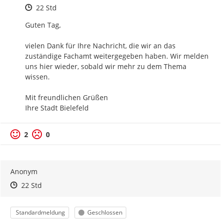
Zeitpunkt des Erstellens
22 Std
Guten Tag,

vielen Dank für Ihre Nachricht, die wir an das 
zuständige Fachamt weitergegeben haben. Wir melden 
uns hier wieder, sobald wir mehr zu dem Thema 
wissen.

Mit freundlichen Grüßen

Ihre Stadt Bielefeld
2
0
Anonym
Zeitpunkt des Erstellens
Zeitpunkt des Erstellens
Zur Äußerung
22 Std
Kategorie
Status
Standardmeldung
Geschlossen