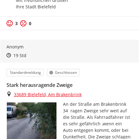
Mit freundlichen Grüßen

Ihre Stadt Bielefeld
3
0
Anonym
Zeitpunkt des Erstellens
Zeitpunkt des Erstellens
Zur Äußerung
19 Std
Kategorie
Status
Standardmeldung
Geschlossen
Stark herausragende Zweige
Ort
33689 Bielefeld, Am Brakenbrink
An der Straße am Brakenbrink 
34  ragen Zweige sehr weit auf 
die Straße. Als Fahrradfahrer ist 
es sehr gefährlich ,wenn ein 
Auto entgegen kommt, oder bei 
Dunkelheit. Die Zweige schlagen 