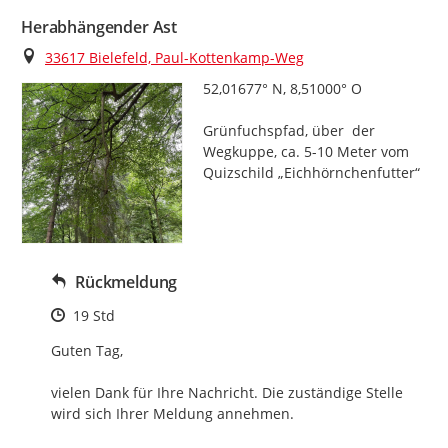
Herabhängender Ast
Ort
33617 Bielefeld, Paul-Kottenkamp-Weg
52,01677° N, 8,51000° O

Grünfuchspfad, über  der 
Wegkuppe, ca. 5-10 Meter vom 
Quizschild „Eichhörnchenfutter“
Rückmeldung
Zeitpunkt des Erstellens
19 Std
Guten Tag,

vielen Dank für Ihre Nachricht. Die zuständige Stelle 
wird sich Ihrer Meldung annehmen.
