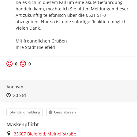
Da es sich in diesem Fall um eine akute Gefährdung 
handeln kann, möchte ich Sie bitten Meldungen dieser 
Art zukünftig telefonisch über die 0521 51-0 
abzugeben. Nur so ist eine sofortige Reaktion möglich. 
Vielen Dank.

Mit freundlichen Grüßen

Ihre Stadt Bielefeld
0
0
Anonym
Zeitpunkt des Erstellens
Zeitpunkt des Erstellens
Zur Äußerung
20 Std
Kategorie
Status
Standardmeldung
Geschlossen
Maskenpflicht
Ort
33607 Bielefeld, Meinolfstraße