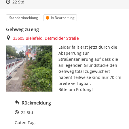
Zeitpunkt des Erstellens
Zeitpunkt des Erstellens
Zur Äußerung
22 Std
Kategorie
Status
Standardmeldung
In Bearbeitung
Gehweg zu eng
Ort
33605 Bielefeld, Detmolder Straße
Leider fällt erst jetzt durch die 
Absperrung zur 
Straßensanierung auf dass die 
anliegenden Grundstücke den 
Gehweg total zugewuchert 
haben! Teilweise sind nur 70 cm 
breite verfügbar.

Bitte um Prüfung!
Rückmeldung
Zeitpunkt des Erstellens
22 Std
Guten Tag,
