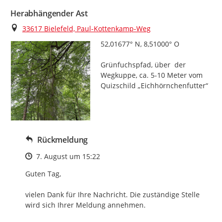
Herabhängender Ast
Ort
33617 Bielefeld, Paul-Kottenkamp-Weg
52,01677° N, 8,51000° O

Grünfuchspfad, über  der 
Wegkuppe, ca. 5-10 Meter vom 
Quizschild „Eichhörnchenfutter“
Rückmeldung
Zeitpunkt des Erstellens
7. August um 15:22
Guten Tag,

vielen Dank für Ihre Nachricht. Die zuständige Stelle 
wird sich Ihrer Meldung annehmen.
