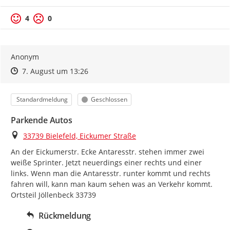
4
0
Anonym
Zeitpunkt des Erstellens
Zeitpunkt des Erstellens
Zur Äußerung
7. August um 13:26
Kategorie
Status
Standardmeldung
Geschlossen
Parkende Autos
Ort
33739 Bielefeld, Eickumer Straße
An der Eickumerstr. Ecke Antaresstr. stehen immer zwei 
weiße Sprinter. Jetzt neuerdings einer rechts und einer 
links. Wenn man die Antaresstr. runter kommt und rechts 
fahren will, kann man kaum sehen was an Verkehr kommt. 
Ortsteil Jöllenbeck 33739
Rückmeldung