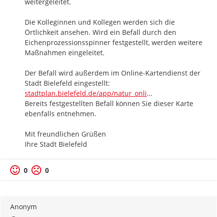
weitergeleitet.

Die Kolleginnen und Kollegen werden sich die 
Örtlichkeit ansehen. Wird ein Befall durch den 
Eichenprozessionsspinner festgestellt, werden weitere 
Maßnahmen eingeleitet. 

Der Befall wird außerdem im Online-Kartendienst der 
https://
Stadt Bielefeld eingestellt: 
ne/#?sidebar=overla
stadtplan.bielefeld.de/app/natur_onli
...
Bereits festgestellten Befall können Sie dieser Karte 
ebenfalls entnehmen.

Mit freundlichen Grüßen

Ihre Stadt Bielefeld
0
0
Anonym