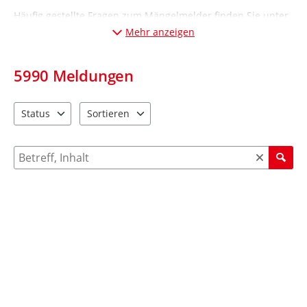
Häufig gestellte Fragen zum Mängelmelder finden Sie unter
„Informationen“ (Desktop-Ansicht: links; Mobil-Ansicht:
Mehr anzeigen
unten
).
5990
Meldungen
Status
Sortieren
2 Einträge verfügbar. Benutzen Sie "Pfeiltaste oben" und "Pfeil
4 Einträge verfügbar. Benutzen Sie "Pfeiltaste ob
Suche nach Meldungen und Kommentaren