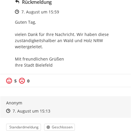
Rückmeldung
Zeitpunkt des Erstellens
7. August um 15:59
Guten Tag,

vielen Dank für Ihre Nachricht. Wir haben diese 
zuständigkeitshalber an Wald und Holz NRW 
weitergeleitet.

Mit freundlichen Grüßen

Ihre Stadt Bielefeld
5
0
Anonym
Zeitpunkt des Erstellens
Zeitpunkt des Erstellens
Zur Äußerung
7. August um 15:13
Kategorie
Status
Standardmeldung
Geschlossen