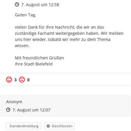
Zeitpunkt des Erstellens
7. August um 12:58
Guten Tag,

vielen Dank für Ihre Nachricht, die wir an das 
zuständige Fachamt weitergegeben haben. Wir melden 
uns hier wieder, sobald wir mehr zu dem Thema 
wissen.

Mit freundlichen Grüßen

Ihre Stadt Bielefeld
3
0
Anonym
Zeitpunkt des Erstellens
Zeitpunkt des Erstellens
Zur Äußerung
7. August um 12:07
Kategorie
Status
Standardmeldung
Geschlossen