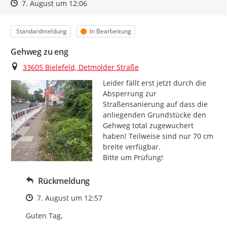
Zeitpunkt des Erstellens
Zeitpunkt des Erstellens
Zur Äußerung
7. August um 12:06
Kategorie
Status
Standardmeldung
In Bearbeitung
Gehweg zu eng
Ort
33605 Bielefeld, Detmolder Straße
Leider fällt erst jetzt durch die 
Absperrung zur 
Straßensanierung auf dass die 
anliegenden Grundstücke den 
Gehweg total zugewuchert 
haben! Teilweise sind nur 70 cm 
breite verfügbar.

Bitte um Prüfung!
Rückmeldung
Zeitpunkt des Erstellens
7. August um 12:57
Guten Tag,
