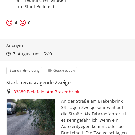
Mit freundlichen Grüßen

Ihre Stadt Bielefeld
4
0
Anonym
Zeitpunkt des Erstellens
Zeitpunkt des Erstellens
Zur Äußerung
7. August um 15:49
Kategorie
Status
Standardmeldung
Geschlossen
Stark herausragende Zweige
Ort
33689 Bielefeld, Am Brakenbrink
An der Straße am Brakenbrink 
34  ragen Zweige sehr weit auf 
die Straße. Als Fahrradfahrer ist 
es sehr gefährlich ,wenn ein 
Auto entgegen kommt, oder bei 
Dunkelheit. Die Zweige schlagen 