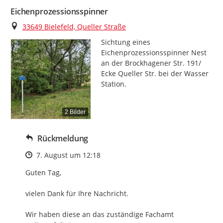
Eichenprozessionsspinner
Ort
33649 Bielefeld, Queller Straße
Sichtung eines 
Eichenprozessionsspinner Nest 
an der Brockhagener Str. 191/ 
Ecke Queller Str. bei der Wasser 
Station.
2 Bilder
Rückmeldung
Zeitpunkt des Erstellens
7. August um 12:18
Guten Tag,

vielen Dank für Ihre Nachricht.

Wir haben diese an das zuständige Fachamt 