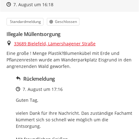
Zeitpunkt des Erstellens
Zeitpunkt des Erstellens
Zur Äußerung
7. August um 16:18
Kategorie
Status
Standardmeldung
Geschlossen
Illegale Müllentsorgung
Ort
33689 Bielefeld, Lämershagener Straße
Eine große ! Menge Plastik?Blumenkübel mit Erde und 
Pflanzenresten wurde am Wanderparkplatz Eisgrund in den 
angrenzenden Wald geworfen.
Rückmeldung
Zeitpunkt des Erstellens
7. August um 17:16
Guten Tag,

vielen Dank für Ihre Nachricht. Das zuständige Fachamt 
kümmert sich so schnell wie möglich um die 
Entsorgung.
