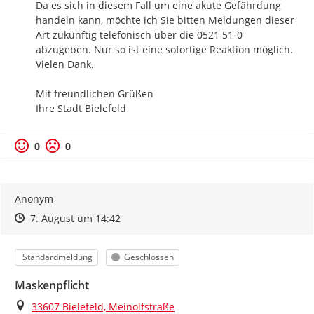
Da es sich in diesem Fall um eine akute Gefährdung 
handeln kann, möchte ich Sie bitten Meldungen dieser 
Art zukünftig telefonisch über die 0521 51-0 
abzugeben. Nur so ist eine sofortige Reaktion möglich. 
Vielen Dank.

Mit freundlichen Grüßen

Ihre Stadt Bielefeld
0
0
Anonym
Zeitpunkt des Erstellens
Zeitpunkt des Erstellens
Zur Äußerung
7. August um 14:42
Kategorie
Status
Standardmeldung
Geschlossen
Maskenpflicht
Ort
33607 Bielefeld, Meinolfstraße