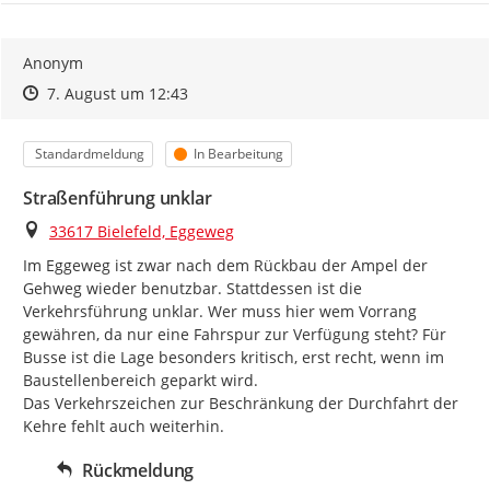
Anonym
Zeitpunkt des Erstellens
Zeitpunkt des Erstellens
Zur Äußerung
7. August um 12:43
Kategorie
Status
Standardmeldung
In Bearbeitung
Straßenführung unklar
Ort
33617 Bielefeld, Eggeweg
Im Eggeweg ist zwar nach dem Rückbau der Ampel der 
Gehweg wieder benutzbar. Stattdessen ist die 
Verkehrsführung unklar. Wer muss hier wem Vorrang 
gewähren, da nur eine Fahrspur zur Verfügung steht? Für 
Busse ist die Lage besonders kritisch, erst recht, wenn im 
Baustellenbereich geparkt wird.

Das Verkehrszeichen zur Beschränkung der Durchfahrt der 
Kehre fehlt auch weiterhin.
Rückmeldung