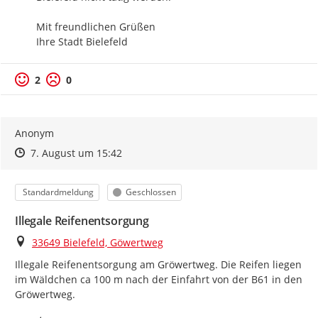
Mit freundlichen Grüßen

Ihre Stadt Bielefeld
2
0
Anonym
Zeitpunkt des Erstellens
Zeitpunkt des Erstellens
Zur Äußerung
7. August um 15:42
Kategorie
Status
Standardmeldung
Geschlossen
Illegale Reifenentsorgung
Ort
33649 Bielefeld, Göwertweg
Illegale Reifenentsorgung am Gröwertweg. Die Reifen liegen 
im Wäldchen ca 100 m nach der Einfahrt von der B61 in den 
Gröwertweg.