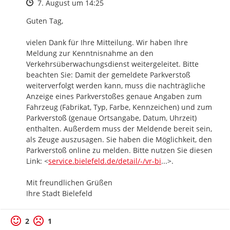
Zeitpunkt des Erstellens
7. August um 14:25
Guten Tag,

vielen Dank für Ihre Mitteilung. Wir haben Ihre 
Meldung zur Kenntnisnahme an den 
Verkehrsüberwachungsdienst weitergeleitet. Bitte 
beachten Sie: Damit der gemeldete Parkverstoß 
weiterverfolgt werden kann, muss die nachträgliche 
Anzeige eines Parkverstoßes genaue Angaben zum 
Fahrzeug (Fabrikat, Typ, Farbe, Kennzeichen) und zum 
Parkverstoß (genaue Ortsangabe, Datum, Uhrzeit) 
enthalten. Außerdem muss der Meldende bereit sein, 
als Zeuge auszusagen. Sie haben die Möglichkeit, den 
Parkverstoß online zu melden. Bitte nutzen Sie diesen 
https://
s-detail/dienstleis
Link: <
service.bielefeld.de/detail/-/vr-bi
...
>.

Mit freundlichen Grüßen

Ihre Stadt Bielefeld
2
1