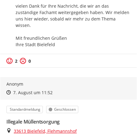
vielen Dank für Ihre Nachricht, die wir an das 
zuständige Fachamt weitergegeben haben. Wir melden 
uns hier wieder, sobald wir mehr zu dem Thema 
wissen.

Mit freundlichen Grüßen

Ihre Stadt Bielefeld
2
0
Anonym
Zeitpunkt des Erstellens
Zeitpunkt des Erstellens
Zur Äußerung
7. August um 11:52
Kategorie
Status
Standardmeldung
Geschlossen
Illegale Müllentsorgung
Ort
33613 Bielefeld, Flehmannshof