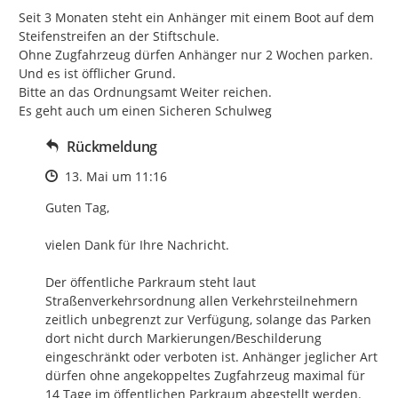
Seit 3 Monaten steht ein Anhänger mit einem Boot auf dem 
Steifenstreifen an der Stiftschule.

Ohne Zugfahrzeug dürfen Anhänger nur 2 Wochen parken. 
Und es ist öfflicher Grund.

Bitte an das Ordnungsamt Weiter reichen.

Es geht auch um einen Sicheren Schulweg
Rückmeldung
Zeitpunkt des Erstellens
13. Mai um 11:16
Guten Tag,

vielen Dank für Ihre Nachricht.

Der öffentliche Parkraum steht laut 
Straßenverkehrsordnung allen Verkehrsteilnehmern 
zeitlich unbegrenzt zur Verfügung, solange das Parken 
dort nicht durch Markierungen/Beschilderung 
eingeschränkt oder verboten ist. Anhänger jeglicher Art 
dürfen ohne angekoppeltes Zugfahrzeug maximal für 
14 Tage im öffentlichen Parkraum abgestellt werden. 