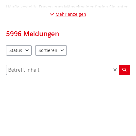
Häufig gestellte Fragen zum Mängelmelder finden Sie unter
„Informationen“ (Desktop-Ansicht: links; Mobil-Ansicht:
Mehr anzeigen
unten
).
5996
Meldungen
Status
Sortieren
2 Einträge verfügbar. Benutzen Sie "Pfeiltaste oben" und "Pfeil
4 Einträge verfügbar. Benutzen Sie "Pfeiltaste ob
Suche nach Meldungen und Kommentaren