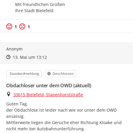
Mit freundlichen Grüßen

Ihre Stadt Bielefeld
1
1
Anonym
Zeitpunkt des Erstellens
Zeitpunkt des Erstellens
Zur Äußerung
13. Mai um 13:12
Kategorie
Status
Standardmeldung
Geschlossen
Obdachloser unter dem OWD (aktuell)
Ort
33615 Bielefeld, Stapenhorststraße
Guten Tag,

der Obdachlose ist leider nach wie vor unter dem OWD 
ansässig.

Mittlerweile liegen die Gerüche eher Richtung Kloake und 
nicht mehr bei Autobahnunterführung.
