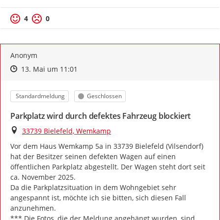
4
0
Anonym
Zeitpunkt des Erstellens
Zeitpunkt des Erstellens
Zur Äußerung
13. Mai um 11:01
Kategorie
Status
Standardmeldung
Geschlossen
Parkplatz wird durch defektes Fahrzeug blockiert
Ort
33739 Bielefeld, Wemkamp
Vor dem Haus Wemkamp 5a in 33739 Bielefeld (Vilsendorf) 
hat der Besitzer seinen defekten Wagen auf einen 
öffentlichen Parkplatz abgestellt. Der Wagen steht dort seit 
ca. November 2025.

Da die Parkplatzsituation in dem Wohngebiet sehr 
angespannt ist, möchte ich sie bitten, sich diesen Fall 
anzunehmen.

*** Die Fotos, die der Meldung angehängt wurden, sind 