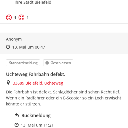
Ihre Stadt Bielefeld
1
1
Anonym
Zeitpunkt des Erstellens
Zeitpunkt des Erstellens
Zur Äußerung
13. Mai um 00:47
Kategorie
Status
Standardmeldung
Geschlossen
Uchteweg Fahrbahn defekt.
Ort
33689 Bielefeld, Uchteweg
Die Fahrbahn ist defekt. Schlaglöcher sind schon Recht tief. 
Wenn ein Radfahrer oder ein E-Scooter so ein Loch erwischt 
könnte er stürzen.
Rückmeldung
Zeitpunkt des Erstellens
13. Mai um 11:21