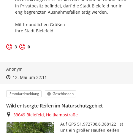
in Privatbesitz befindet, darf die Stadt Bielefeld nur in 
eng begrenzten Ausnahmefällen tätig werden.

Mit freundlichen Grüßen

Ihre Stadt Bielefeld
3
0
Anonym
Zeitpunkt des Erstellens
Zeitpunkt des Erstellens
Zur Äußerung
12. Mai um 22:11
Kategorie
Status
Standardmeldung
Geschlossen
Wild entsorgte Reifen im Naturschutzgebiet
Ort
33649 Bielefeld, Holtkampstraße
Auf GPS 51.972708,8.388122  ist 
uns ein großer Haufen Reifen 