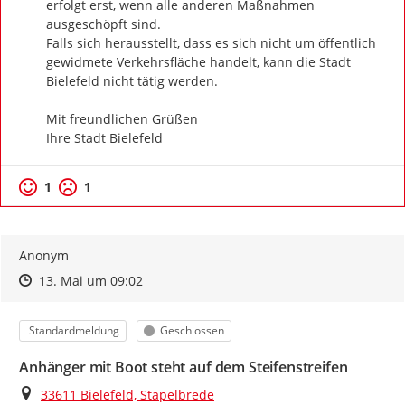
erfolgt erst, wenn alle anderen Maßnahmen 
ausgeschöpft sind. 

Falls sich herausstellt, dass es sich nicht um öffentlich 
gewidmete Verkehrsfläche handelt, kann die Stadt 
Bielefeld nicht tätig werden.

Mit freundlichen Grüßen

Ihre Stadt Bielefeld
1
1
Anonym
Zeitpunkt des Erstellens
Zeitpunkt des Erstellens
Zur Äußerung
13. Mai um 09:02
Kategorie
Status
Standardmeldung
Geschlossen
Anhänger mit Boot steht auf dem Steifenstreifen
Ort
33611 Bielefeld, Stapelbrede