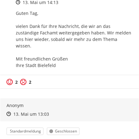
Zeitpunkt des Erstellens
13. Mai um 14:13
Guten Tag,

vielen Dank für Ihre Nachricht, die wir an das 
zuständige Fachamt weitergegeben haben. Wir melden 
uns hier wieder, sobald wir mehr zu dem Thema 
wissen.

Mit freundlichen Grüßen

Ihre Stadt Bielefeld
2
2
Anonym
Zeitpunkt des Erstellens
Zeitpunkt des Erstellens
Zur Äußerung
13. Mai um 13:03
Kategorie
Status
Standardmeldung
Geschlossen