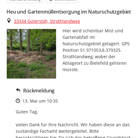
Heu und Gartenmüllentsorgung im Naturschutzgebiet
Ort
33334 Gütersloh, Strothlandweg
Hier wird scheinbar Mist und 
Gartenabfall im 
Naturschutzgebiet gelagert. GPS 
Position 51.971053,8.379325. 
Strothlandweg, wobei der 
Ablageort zu Bielefeld gehören 
müsste.
Rückmeldung
Zeitpunkt des Erstellens
13. Mai um 10:35
Guten Tag,

vielen Dank für Ihre Nachricht. Wir haben diese an das 
zuständige Fachamt weitergeleitet. Bitte 
berücksichtigen Sie: Da sich das betroffene Grundstück 