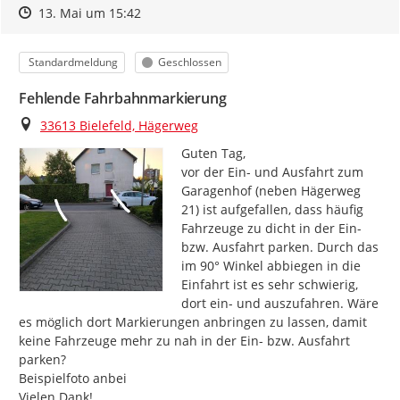
Zeitpunkt des Erstellens
Zeitpunkt des Erstellens
Zur Äußerung
13. Mai um 15:42
Kategorie
Status
Standardmeldung
Geschlossen
Fehlende Fahrbahnmarkierung
Ort
33613 Bielefeld, Hägerweg
Guten Tag,

vor der Ein- und Ausfahrt zum 
Garagenhof (neben Hägerweg 
21) ist aufgefallen, dass häufig 
Fahrzeuge zu dicht in der Ein- 
bzw. Ausfahrt parken. Durch das 
im 90° Winkel abbiegen in die 
Einfahrt ist es sehr schwierig, 
dort ein- und auszufahren. Wäre 
es möglich dort Markierungen anbringen zu lassen, damit 
keine Fahrzeuge mehr zu nah in der Ein- bzw. Ausfahrt 
parken?

Beispielfoto anbei

Vielen Dank!