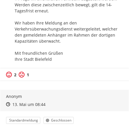
Werden diese zwischenzeitlich bewegt, gilt die 14-
Tagesfrist erneut. 

Wir haben Ihre Meldung an den 
Verkehrsüberwachungsdienst weitergeleitet, welcher 
den gemeldeten Anhänger im Rahmen der dortigen 
Kapazitäten überwacht.

Mit freundlichen Grüßen

Ihre Stadt Bielefeld
2
1
Anonym
Zeitpunkt des Erstellens
Zeitpunkt des Erstellens
Zur Äußerung
13. Mai um 08:44
Kategorie
Status
Standardmeldung
Geschlossen