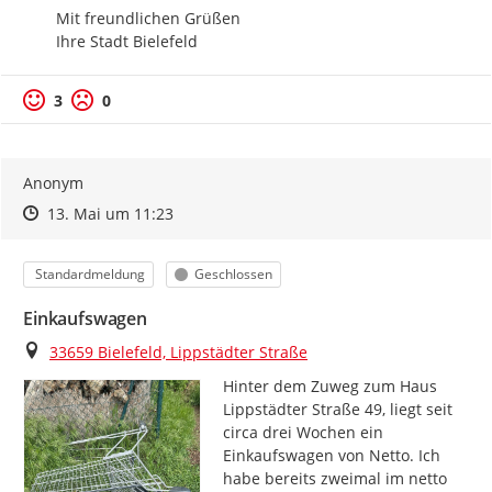
Mit freundlichen Grüßen

Ihre Stadt Bielefeld
3
0
Anonym
Zeitpunkt des Erstellens
Zeitpunkt des Erstellens
Zur Äußerung
13. Mai um 11:23
Kategorie
Status
Standardmeldung
Geschlossen
Einkaufswagen
Ort
33659 Bielefeld, Lippstädter Straße
Hinter dem Zuweg zum Haus 
Lippstädter Straße 49, liegt seit 
circa drei Wochen ein 
Einkaufswagen von Netto. Ich 
habe bereits zweimal im netto 