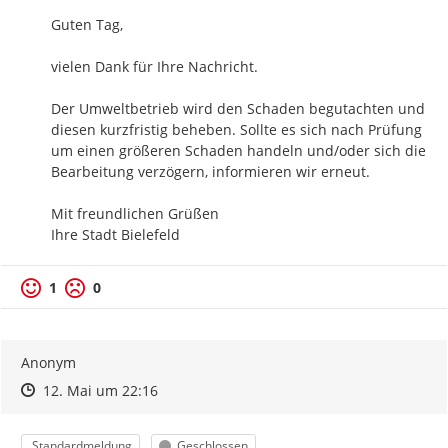
Guten Tag,

vielen Dank für Ihre Nachricht.

Der Umweltbetrieb wird den Schaden begutachten und 
diesen kurzfristig beheben. Sollte es sich nach Prüfung 
um einen größeren Schaden handeln und/oder sich die 
Bearbeitung verzögern, informieren wir erneut.

Mit freundlichen Grüßen

Ihre Stadt Bielefeld
1
0
Anonym
Zeitpunkt des Erstellens
Zeitpunkt des Erstellens
Zur Äußerung
12. Mai um 22:16
Kategorie
Status
Standardmeldung
Geschlossen