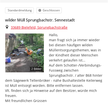
Kategorie
Status
Standardmeldung
Geschlossen
wilder Müll Sprungbachstr. Sennestadt
Ort
33689 Bielefeld, Sprungbachstraße
Hallo,

man fragt sich ja immer wieder 
bei diesen häufigen wilden 
Müllentsorgungsthemen, was in 
der Kindheit dieser Menschen 
verkehrt gelaufen ist...

Auf dem Schotter-/Verbindungs-
2 Bilder
Fussweg zwischen 
Sprungbachstr. / alter B68 hinter 
dem Sägewerk Tellenbröker - nähe Bushaltestelle Keilerweg 
ist Müll entsorgt worden. Bitte entfernen lassen.

Vlt. finden sich ja Hinweise auf den Besitzer, würde mich 
freuen.

Mit freundlichen Grüssen