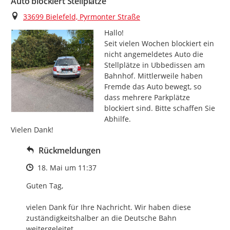
Auto blockiert Stellplätze
Ort
33699 Bielefeld, Pyrmonter Straße
Hallo!

Seit vielen Wochen blockiert ein 
nicht angemeldetes Auto die 
Stellplätze in Ubbedissen am 
Bahnhof. Mittlerweile haben 
Fremde das Auto bewegt, so 
dass mehrere Parkplätze 
blockiert sind. Bitte schaffen Sie 
Abhilfe.

Vielen Dank!
Rückmeldungen
Zeitpunkt des Erstellens
18. Mai um 11:37
Guten Tag,

vielen Dank für Ihre Nachricht. Wir haben diese 
zuständigkeitshalber an die Deutsche Bahn 
weitergeleitet.
