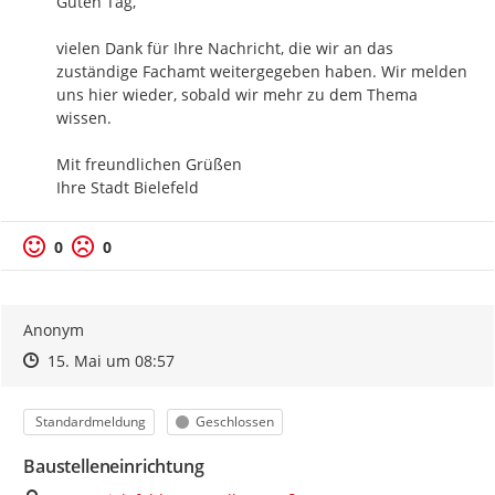
Guten Tag,

vielen Dank für Ihre Nachricht, die wir an das 
zuständige Fachamt weitergegeben haben. Wir melden 
uns hier wieder, sobald wir mehr zu dem Thema 
wissen.

Mit freundlichen Grüßen

Ihre Stadt Bielefeld
0
0
Anonym
Zeitpunkt des Erstellens
Zeitpunkt des Erstellens
Zur Äußerung
15. Mai um 08:57
Kategorie
Status
Standardmeldung
Geschlossen
Baustelleneinrichtung