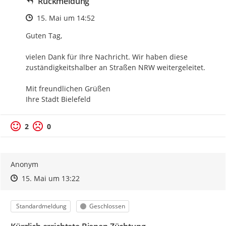
Rückmeldung
Zeitpunkt des Erstellens
15. Mai um 14:52
Guten Tag,

vielen Dank für Ihre Nachricht. Wir haben diese 
zuständigkeitshalber an Straßen NRW weitergeleitet.

Mit freundlichen Grüßen

Ihre Stadt Bielefeld
2
0
Anonym
Zeitpunkt des Erstellens
Zeitpunkt des Erstellens
Zur Äußerung
15. Mai um 13:22
Kategorie
Status
Standardmeldung
Geschlossen