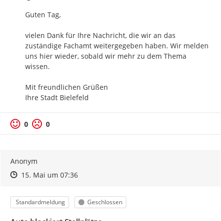
Guten Tag,

vielen Dank für Ihre Nachricht, die wir an das 
zuständige Fachamt weitergegeben haben. Wir melden 
uns hier wieder, sobald wir mehr zu dem Thema 
wissen.

Mit freundlichen Grüßen

Ihre Stadt Bielefeld
0
0
Anonym
Zeitpunkt des Erstellens
Zeitpunkt des Erstellens
Zur Äußerung
15. Mai um 07:36
Kategorie
Status
Standardmeldung
Geschlossen