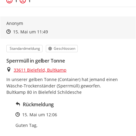
1
1
Anonym
Zeitpunkt des Erstellens
Zeitpunkt des Erstellens
Zur Äußerung
15. Mai um 11:49
Kategorie
Status
Standardmeldung
Geschlossen
Sperrmüll in gelber Tonne
Ort
33611 Bielefeld, Bultkamp
In unserer gelben Tonne (Container) hat jemand einen 
Wäsche-Trockenständer (Sperrmüll) geworfen.

Bultkamp 80 in Bielefeld Schildesche
Rückmeldung
Zeitpunkt des Erstellens
15. Mai um 12:06
Guten Tag,
