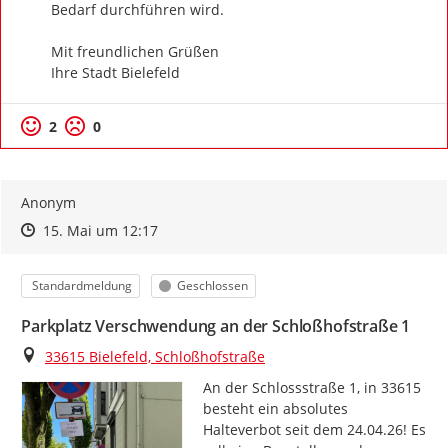
Bedarf durchführen wird.

Mit freundlichen Grüßen

Ihre Stadt Bielefeld
2
0
Anonym
Zeitpunkt des Erstellens
Zeitpunkt des Erstellens
Zur Äußerung
15. Mai um 12:17
Kategorie
Status
Standardmeldung
Geschlossen
Parkplatz Verschwendung an der Schloßhofstraße 1
Ort
33615 Bielefeld, Schloßhofstraße
An der Schlossstraße 1, in 33615 
besteht ein absolutes 
Halteverbot seit dem 24.04.26! Es 