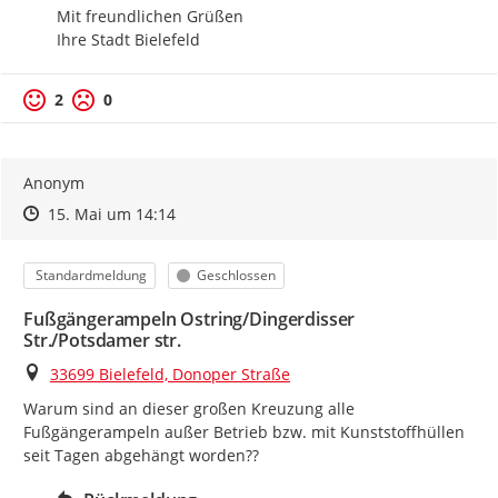
Mit freundlichen Grüßen

Ihre Stadt Bielefeld
2
0
Anonym
Zeitpunkt des Erstellens
Zeitpunkt des Erstellens
Zur Äußerung
15. Mai um 14:14
Kategorie
Status
Standardmeldung
Geschlossen
Fußgängerampeln Ostring/Dingerdisser
Str./Potsdamer str.
Ort
33699 Bielefeld, Donoper Straße
Warum sind an dieser großen Kreuzung alle 
Fußgängerampeln außer Betrieb bzw. mit Kunststoffhüllen 
seit Tagen abgehängt worden??