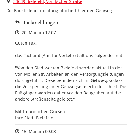
Ort
33649 Bielefeld, Von-Möller-Straße
Die Baustelleneinrichtung blockiert hier den Gehweg
Rückmeldungen
Zeitpunkt des Erstellens
20. Mai um 12:07
Guten Tag, 

das Fachamt (Amt für Verkehr) teilt uns Folgendes mit:

"Von den Stadtwerken Bielefeld werden aktuell in der 
Von-Möller-Str. Arbeiten an den Versorgungsleitungen 
durchgeführt. Diese befinden sich im Gehweg, sodass 
die Vollsperrung einer Gehwegseite erforderlich ist. Die 
Fußgänger werden daher vor den Baugruben auf die 
andere Straßenseite geleitet."

Mit freundlichen Grüßen

Ihre Stadt Bielefeld
Zeitpunkt des Erstellens
15. Mai um 09:03