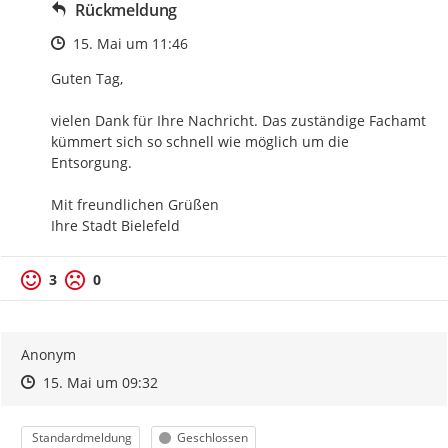
Rückmeldung
Zeitpunkt des Erstellens
15. Mai um 11:46
Guten Tag,

vielen Dank für Ihre Nachricht. Das zuständige Fachamt 
kümmert sich so schnell wie möglich um die 
Entsorgung.

Mit freundlichen Grüßen

Ihre Stadt Bielefeld
3
0
Anonym
Zeitpunkt des Erstellens
Zeitpunkt des Erstellens
Zur Äußerung
15. Mai um 09:32
Kategorie
Status
Standardmeldung
Geschlossen