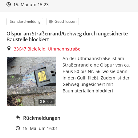
Zeitpunkt des Erstellens
Zeitpunkt des Erstellens
Zur Äußerung
15. Mai um 15:23
Kategorie
Status
Standardmeldung
Geschlossen
Ölspur am Straßenrand/Gehweg durch ungesicherte
Baustelle blockiert
Ort
33647 Bielefeld, Uthmannstraße
An der Uthmannstraße ist am 
Straßenrand eine Ölspur von ca. 
Haus 50 bis Nr. 56, wo sie dann 
in den Gulli fließt. Zudem ist der 
Gehweg ungesichert mit 
Baumaterialien blockiert.
3 Bilder
Rückmeldungen
Zeitpunkt des Erstellens
15. Mai um 16:01