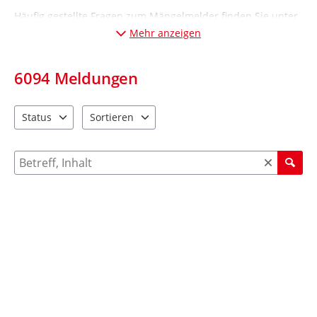
Häufig gestellte Fragen zum Mängelmelder finden Sie unter
„Informationen“ (Desktop-Ansicht: links; Mobil-Ansicht:
Mehr anzeigen
unten
).
6094
Meldungen
Status
Sortieren
2 Einträge verfügbar. Benutzen Sie "Pfeiltaste oben" und "Pfeil
4 Einträge verfügbar. Benutzen Sie "Pfeiltaste ob
Suche nach Meldungen und Kommentaren