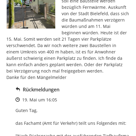
soll eine Baustelle werden 
bezüglich Fernwärme. Auskunft 
von der Stadt Bielefeld, dass sich 
die Baumaßnahmen verzögern 
würden und am 11. Mai 
beginnen würden. Heute ist der 
15. Mai. Somit werden seit 21 Tagen vier Parkplätze 
verschwendet. Da wir noch weitere zwei Baustellen in 
einem Umkreis von 400 m haben, ist es für Anwohner 
äußerst schwierig einen Parkplatz zu finden. Ich finde da 
kann einfach anders geplant werden. Oder der Parkplatz 
bei Verzögerung noch mal freigegeben werden.

Danke für den Mängelmelder
Rückmeldungen
Zeitpunkt des Erstellens
19. Mai um 16:05
Guten Tag, 

das Fachamt (Amt für Verkehr) teilt uns Folgendes mit:

"Nach Rücksprache mit der ausführenden Tiefbaufirma 