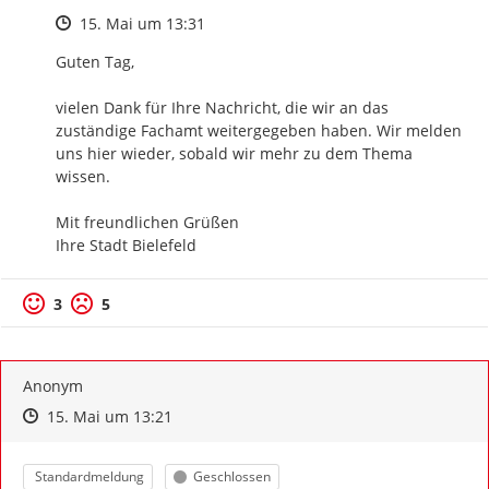
Zeitpunkt des Erstellens
15. Mai um 13:31
Guten Tag,

vielen Dank für Ihre Nachricht, die wir an das 
zuständige Fachamt weitergegeben haben. Wir melden 
uns hier wieder, sobald wir mehr zu dem Thema 
wissen.

Mit freundlichen Grüßen

Ihre Stadt Bielefeld
3
5
Anonym
Zeitpunkt des Erstellens
Zeitpunkt des Erstellens
Zur Äußerung
15. Mai um 13:21
Kategorie
Status
Standardmeldung
Geschlossen