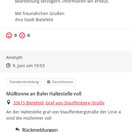
Bearbeitung verzögern, informieren wir erneut.

Mit freundlichen Grüßen

Ihre Stadt Bielefeld
0
0
Anonym
Zeitpunkt des Erstellens
Zeitpunkt des Erstellens
Zur Äußerung
9. Juni um 19:53
Kategorie
Status
Standardmeldung
Geschlossen
Mülltonne an Bahn Haltestelle voll
Ort
33615 Bielefeld, Graf-von-Stauffenberg-Straße
An der Haltestelle graf von Stauffenbergstraße der Linie 4 
sind die mülleimer voll
Rückmeldungen