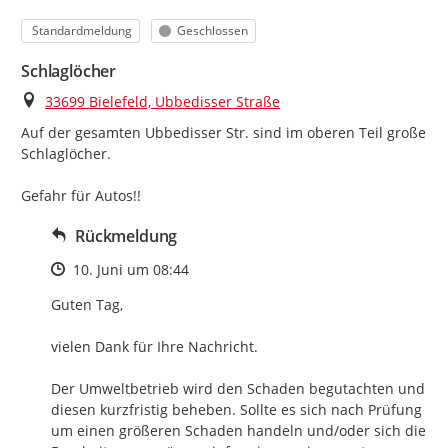
Kategorie
Status
Standardmeldung
Geschlossen
Schlaglöcher
Ort
33699 Bielefeld, Ubbedisser Straße
Auf der gesamten Ubbedisser Str. sind im oberen Teil große 
Schlaglöcher.

Gefahr für Autos!!
Rückmeldung
Zeitpunkt des Erstellens
10. Juni um 08:44
Guten Tag,

vielen Dank für Ihre Nachricht.

Der Umweltbetrieb wird den Schaden begutachten und 
diesen kurzfristig beheben. Sollte es sich nach Prüfung 
um einen größeren Schaden handeln und/oder sich die 