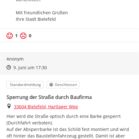
Mit freundlichen Grüßen

Ihre Stadt Bielefeld
1
0
Anonym
Zeitpunkt des Erstellens
Zeitpunkt des Erstellens
Zur Äußerung
9. Juni um 17:30
Kategorie
Status
Standardmeldung
Geschlossen
Sperrung der Straße durch Baufirma
Ort
33604 Bielefeld, Hartlager Weg
Hier wird die Straße optisch durch eine Barke gesperrt 
(Durchfahrt verboten).

Auf der Absperrbarke ist das Schild fest montiert und wird 
oft hinter das Baustellenfahrzeug gestellt. Damit ist aber 