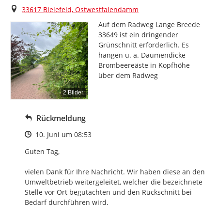
Ort
33617 Bielefeld, Ostwestfalendamm
Auf dem Radweg Lange Breede 
33649 ist ein dringender 
Grünschnitt erforderlich. Es 
hängen u. a. Daumendicke 
Brombeereäste in Kopfhöhe 
über dem Radweg
2 Bilder
Rückmeldung
Zeitpunkt des Erstellens
10. Juni um 08:53
Guten Tag,

vielen Dank für Ihre Nachricht. Wir haben diese an den 
Umweltbetrieb weitergeleitet, welcher die bezeichnete 
Stelle vor Ort begutachten und den Rückschnitt bei 
Bedarf durchführen wird.
