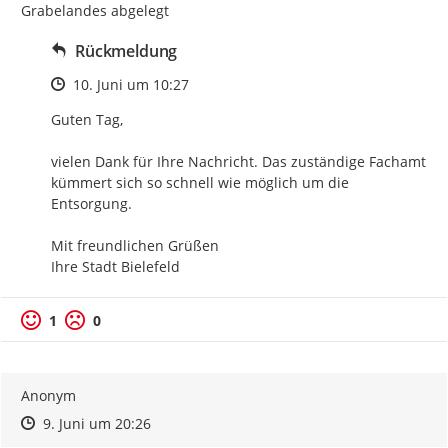
Grabelandes abgelegt
Rückmeldung
Zeitpunkt des Erstellens
10. Juni um 10:27
Guten Tag,

vielen Dank für Ihre Nachricht. Das zuständige Fachamt 
kümmert sich so schnell wie möglich um die 
Entsorgung.

Mit freundlichen Grüßen

Ihre Stadt Bielefeld
1
0
Anonym
Zeitpunkt des Erstellens
Zeitpunkt des Erstellens
Zur Äußerung
9. Juni um 20:26