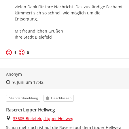
vielen Dank für Ihre Nachricht. Das zuständige Fachamt 
kümmert sich so schnell wie möglich um die 
Entsorgung.

Mit freundlichen Grüßen

Ihre Stadt Bielefeld
1
0
Anonym
Zeitpunkt des Erstellens
Zeitpunkt des Erstellens
Zur Äußerung
9. Juni um 17:42
Kategorie
Status
Standardmeldung
Geschlossen
Raserei Lipper Hellweg
Ort
33605 Bielefeld, Lipper Hellweg
Schon mehrfach ist auf die Raserei auf dem Lipper Hellweg 