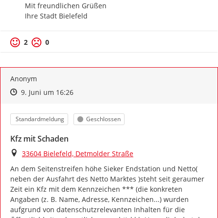
Mit freundlichen Grüßen

Ihre Stadt Bielefeld
2
0
Anonym
Zeitpunkt des Erstellens
Zeitpunkt des Erstellens
Zur Äußerung
9. Juni um 16:26
Kategorie
Status
Standardmeldung
Geschlossen
Kfz mit Schaden
Ort
33604 Bielefeld, Detmolder Straße
An dem Seitenstreifen höhe Sieker Endstation und Netto( 
neben der Ausfahrt des Netto Marktes )steht seit geraumer 
Zeit ein Kfz mit dem Kennzeichen *** (die konkreten 
Angaben (z. B. Name, Adresse, Kennzeichen...) wurden 
aufgrund von datenschutzrelevanten Inhalten für die 