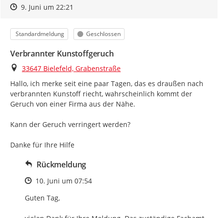
Zeitpunkt des Erstellens
Zeitpunkt des Erstellens
Zur Äußerung
9. Juni um 22:21
Kategorie
Status
Standardmeldung
Geschlossen
Verbrannter Kunstoffgeruch
Ort
33647 Bielefeld, Grabenstraße
Hallo, ich merke seit eine paar Tagen, das es draußen nach 
verbrannten Kunstoff riecht, wahrscheinlich kommt der 
Geruch von einer Firma aus der Nähe.

Kann der Geruch verringert werden?

Danke für Ihre Hilfe
Rückmeldung
Zeitpunkt des Erstellens
10. Juni um 07:54
Guten Tag,
