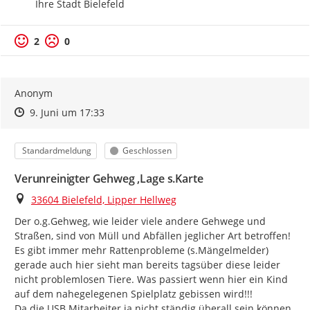
Ihre Stadt Bielefeld
2
0
Anonym
Zeitpunkt des Erstellens
Zeitpunkt des Erstellens
Zur Äußerung
9. Juni um 17:33
Kategorie
Status
Standardmeldung
Geschlossen
Verunreinigter Gehweg ‚Lage s.Karte
Ort
33604 Bielefeld, Lipper Hellweg
Der o.g.Gehweg, wie leider viele andere Gehwege und 
Straßen, sind von Müll und Abfällen jeglicher Art betroffen!

Es gibt immer mehr Rattenprobleme (s.Mängelmelder) 
gerade auch hier sieht man bereits tagsüber diese leider 
nicht problemlosen Tiere. Was passiert wenn hier ein Kind 
auf dem nahegelegenen Spielplatz gebissen wird!!!

Da die USB Mitarbeiter ja nicht ständig überall sein können, 