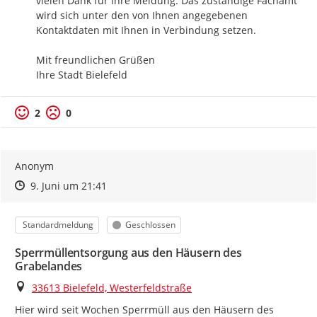
vielen Dank für Ihre Meldung. Das zuständige Fachamt 
wird sich unter den von Ihnen angegebenen 
Kontaktdaten mit Ihnen in Verbindung setzen.

Mit freundlichen Grüßen

Ihre Stadt Bielefeld
2
0
Anonym
Zeitpunkt des Erstellens
Zeitpunkt des Erstellens
Zur Äußerung
9. Juni um 21:41
Kategorie
Status
Standardmeldung
Geschlossen
Sperrmüllentsorgung aus den Häusern des
Grabelandes
Ort
33613 Bielefeld, Westerfeldstraße
Hier wird seit Wochen Sperrmüll aus den Häusern des 