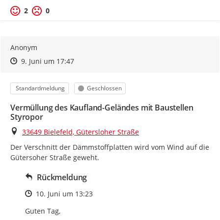
2
0
Anonym
Zeitpunkt des Erstellens
Zeitpunkt des Erstellens
Zur Äußerung
9. Juni um 17:47
Kategorie
Status
Standardmeldung
Geschlossen
Vermüllung des Kaufland-Geländes mit Baustellen
Styropor
Ort
33649 Bielefeld, Gütersloher Straße
Der Verschnitt der Dämmstoffplatten wird vom Wind auf die 
Gütersoher Straße geweht.
Rückmeldung
Zeitpunkt des Erstellens
10. Juni um 13:23
Guten Tag,
