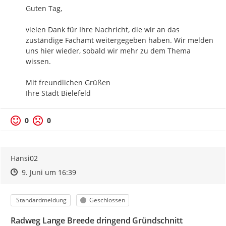
Guten Tag,

vielen Dank für Ihre Nachricht, die wir an das 
zuständige Fachamt weitergegeben haben. Wir melden 
uns hier wieder, sobald wir mehr zu dem Thema 
wissen.

Mit freundlichen Grüßen

Ihre Stadt Bielefeld
0
0
Hansi02
Zeitpunkt des Erstellens
Zeitpunkt des Erstellens
Zur Äußerung
9. Juni um 16:39
Kategorie
Status
Standardmeldung
Geschlossen
Radweg Lange Breede dringend Gründschnitt