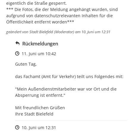
eigentlich die Straße gesperrt.

*** Die Fotos, die der Meldung angehängt wurden, sind 
aufgrund von datenschutzrelevanten Inhalten für die 
Öffentlichkeit entfernt worden***
geändert von
Stadt Bielefeld (Moderator)
am 10. Juni um 12:31
Rückmeldungen
Zeitpunkt des Erstellens
11. Juni um 10:42
Guten Tag, 

das Fachamt (Amt für Verkehr) teilt uns Folgendes mit:

"Mein Außendienstmitarbeiter war vor Ort und die 
Absperrung ist entfernt."

Mit freundlichen Grüßen

Ihre Stadt Bielefeld
Zeitpunkt des Erstellens
10. Juni um 12:31