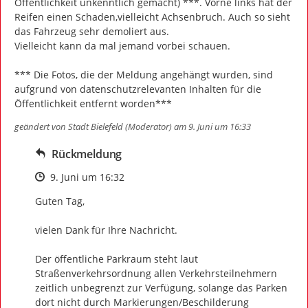
Öffentlichkeit unkenntlich gemacht) ***. Vorne links hat der 
Reifen einen Schaden,vielleicht Achsenbruch. Auch so sieht 
das Fahrzeug sehr demoliert aus.

Vielleicht kann da mal jemand vorbei schauen.

*** Die Fotos, die der Meldung angehängt wurden, sind 
aufgrund von datenschutzrelevanten Inhalten für die 
Öffentlichkeit entfernt worden***
geändert von
Stadt Bielefeld (Moderator)
am 9. Juni um 16:33
Rückmeldung
Zeitpunkt des Erstellens
9. Juni um 16:32
Guten Tag,

vielen Dank für Ihre Nachricht.

Der öffentliche Parkraum steht laut 
Straßenverkehrsordnung allen Verkehrsteilnehmern 
zeitlich unbegrenzt zur Verfügung, solange das Parken 
dort nicht durch Markierungen/Beschilderung 