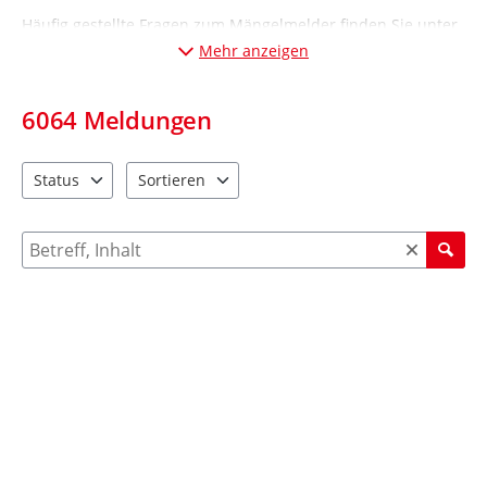
Häufig gestellte Fragen zum Mängelmelder finden Sie unter
„Informationen“ (Desktop-Ansicht: links; Mobil-Ansicht:
Mehr anzeigen
unten
).
6064
Meldungen
Status
Sortieren
2 Einträge verfügbar. Benutzen Sie "Pfeiltaste oben" und "Pfeil
4 Einträge verfügbar. Benutzen Sie "Pfeiltaste ob
Suche nach Meldungen und Kommentaren