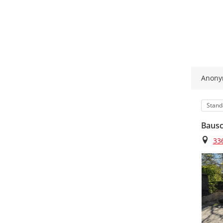
Anon
Kateg
Stand
Bausc
Ort
33