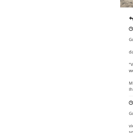
Gu
da
"V
we
Mi
Ih
Gu
vi
so