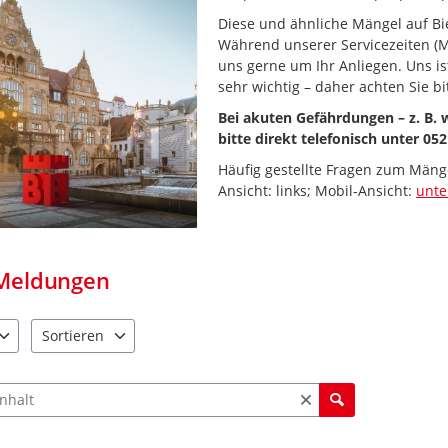
Diese und ähnliche Mängel auf Bie
Während unserer Servicezeiten (M
uns gerne um Ihr Anliegen. Uns i
sehr wichtig – daher achten Sie bi
Bei akuten Gefährdungen – z. B.
bitte direkt telefonisch unter 052
Häufig gestellte Fragen zum Mäng
Ansicht: links; Mobil-Ansicht:
unt
Meldungen
Sortieren
e verfügbar. Benutzen Sie "Pfeiltaste oben" und "Pfeiltaste unten"
4 Einträge verfügbar. Benutzen Sie "Pfeiltaste oben" und "Pfe
ch Meldungen und Kommentaren