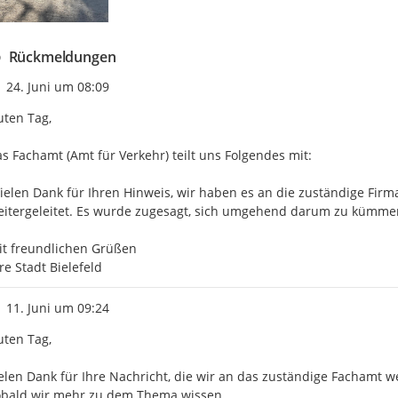
Rückmeldungen
Zeitpunkt des Erstellens
24. Juni um 08:09
ten Tag, 

s Fachamt (Amt für Verkehr) teilt uns Folgendes mit:

ielen Dank für Ihren Hinweis, wir haben es an die zuständige Firm
itergeleitet. Es wurde zugesagt, sich umgehend darum zu kümmern
t freundlichen Grüßen

re Stadt Bielefeld
Zeitpunkt des Erstellens
11. Juni um 09:24
ten Tag,

elen Dank für Ihre Nachricht, die wir an das zuständige Fachamt 
bald wir mehr zu dem Thema wissen.
