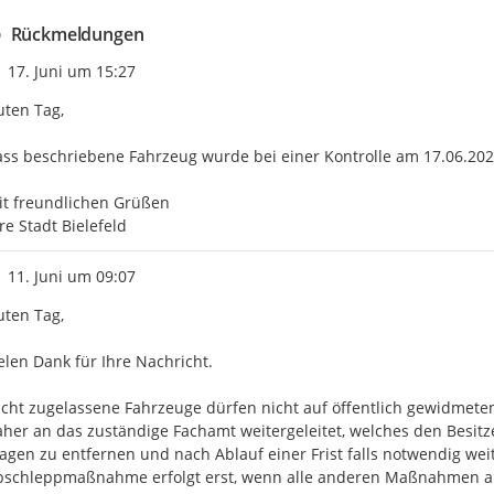
Rückmeldungen
Zeitpunkt des Erstellens
17. Juni um 15:27
ten Tag,

ss beschriebene Fahrzeug wurde bei einer Kontrolle am 17.06.2026 
t freundlichen Grüßen

re Stadt Bielefeld
Zeitpunkt des Erstellens
11. Juni um 09:07
ten Tag,

elen Dank für Ihre Nachricht.

cht zugelassene Fahrzeuge dürfen nicht auf öffentlich gewidmete
her an das zuständige Fachamt weitergeleitet, welches den Besitzer
gen zu entfernen und nach Ablauf einer Frist falls notwendig wei
bschleppmaßnahme erfolgt erst, wenn alle anderen Maßnahmen aus