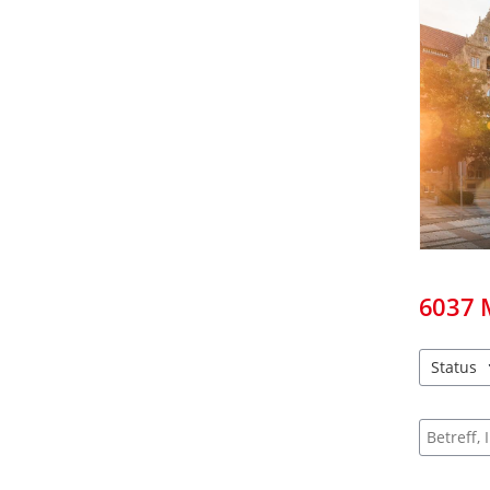
6037
Status
2 Einträg
Suche na