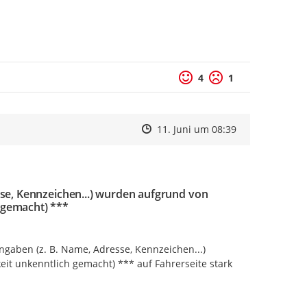
4
1
Zeitpunkt des Erstellens
Zeitpunkt des Erstellens
Zur Äußerung
11. Juni um 08:39
se, Kennzeichen...) wurden aufgrund von
h gemacht) ***
gaben (z. B. Name, Adresse, Kennzeichen...) 
it unkenntlich gemacht) *** auf Fahrerseite stark 