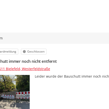
ym
orie
Status
ardmeldung
Geschlossen
hutt immer noch nicht entfernt
611 Bielefeld, Westerfeldstraße
Leider wurde der Bauschutt immer noch nicht