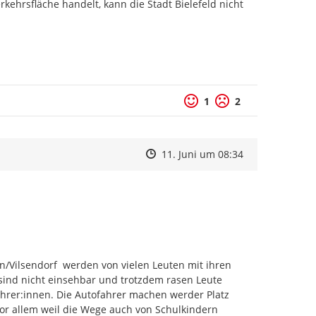
rkehrsfläche handelt, kann die Stadt Bielefeld nicht 
1
2
Zeitpunkt des Erstellens
Zeitpunkt des Erstellens
Zur Äußerung
11. Juni um 08:34
Vilsendorf  werden von vielen Leuten mit ihren 
 sind nicht einsehbar und trotzdem rasen Leute 
rer:innen. Die Autofahrer machen werder Platz 
 vor allem weil die Wege auch von Schulkindern 