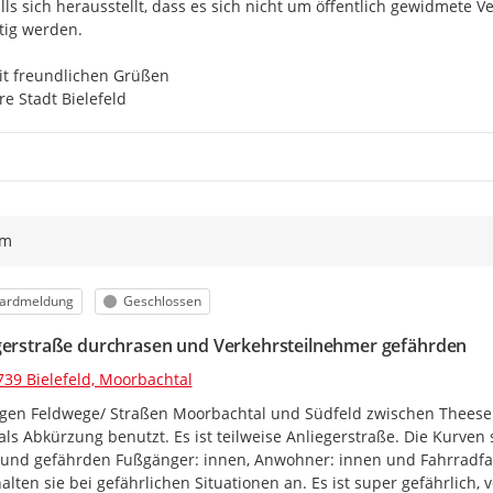
lls sich herausstellt, dass es sich nicht um öffentlich gewidmete Ve
tig werden.

t freundlichen Grüßen

re Stadt Bielefeld
ym
orie
Status
ardmeldung
Geschlossen
gerstraße durchrasen und Verkehrsteilnehmer gefährden
739 Bielefeld, Moorbachtal
gen Feldwege/ Straßen Moorbachtal und Südfeld zwischen Theesen/
als Abkürzung benutzt. Es ist teilweise Anliegerstraße. Die Kurven
und gefährden Fußgänger: innen, Anwohner: innen und Fahrradfah
alten sie bei gefährlichen Situationen an. Es ist super gefährlich,