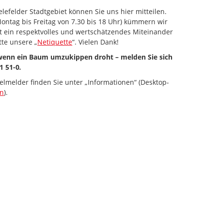
lefelder Stadtgebiet können Sie uns hier mitteilen.
ontag bis Freitag von 7.30 bis 18 Uhr) kümmern wir
st ein respektvolles und wertschätzendes Miteinander
tte unsere „
Netiquette
“. Vielen Dank!
 wenn ein Baum umzukippen droht – melden Sie sich
1 51-0
.
elmelder finden Sie unter „Informationen“ (Desktop-
en
).
 zum Navigieren.
iltaste unten" zum Navigieren.