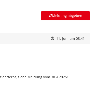
Meldung abgeben
Zeitpunkt des Erstellens
Zeitpunkt des Erstellens
Zur Äußerung
11. Juni um 08:41
 entfernt, siehe Meldung vom 30.4.2026!