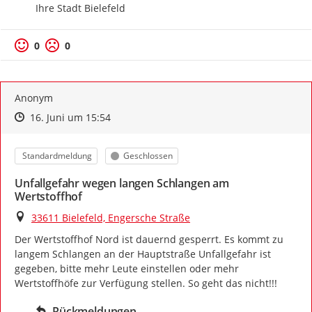
Ihre Stadt Bielefeld
0
0
Anonym
Zeitpunkt des Erstellens
Zeitpunkt des Erstellens
Zur Äußerung
16. Juni um 15:54
Kategorie
Status
Standardmeldung
Geschlossen
Unfallgefahr wegen langen Schlangen am
Wertstoffhof
Ort
33611 Bielefeld, Engersche Straße
Der Wertstoffhof Nord ist dauernd gesperrt. Es kommt zu 
langem Schlangen an der Hauptstraße Unfallgefahr ist 
gegeben, bitte mehr Leute einstellen oder mehr 
Wertstoffhöfe zur Verfügung stellen. So geht das nicht!!!
Rückmeldungen