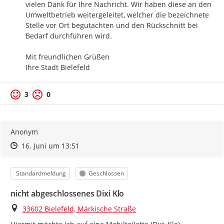
vielen Dank für Ihre Nachricht. Wir haben diese an den 
Umweltbetrieb weitergeleitet, welcher die bezeichnete 
Stelle vor Ort begutachten und den Rückschnitt bei 
Bedarf durchführen wird.

Mit freundlichen Grüßen

Ihre Stadt Bielefeld
3
0
Anonym
Zeitpunkt des Erstellens
Zeitpunkt des Erstellens
Zur Äußerung
16. Juni um 13:51
Kategorie
Status
Standardmeldung
Geschlossen
nicht abgeschlossenes Dixi Klo
Ort
33602 Bielefeld, Märkische Straße