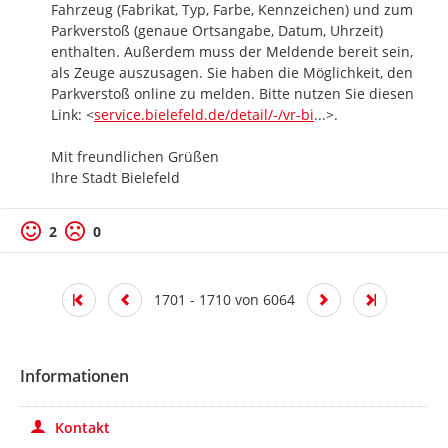
Fahrzeug (Fabrikat, Typ, Farbe, Kennzeichen) und zum 
Parkverstoß (genaue Ortsangabe, Datum, Uhrzeit) 
enthalten. Außerdem muss der Meldende bereit sein, 
als Zeuge auszusagen. Sie haben die Möglichkeit, den 
Parkverstoß online zu melden. Bitte nutzen Sie diesen 
https://
s-detail/dienstleis
Link: <
service.bielefeld.de/detail/-/vr-bi
...
>.

Mit freundlichen Grüßen

Ihre Stadt Bielefeld
2
0
1701 - 1710 von 6064
Informationen
Kontakt