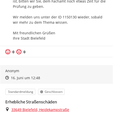
ist, bitten wir Sie, dem Fachamt noch etwas Zeit für die 
Prüfung zu geben. 

Wir melden uns unter der ID 1150130 wieder, sobald 
wir mehr zu dem Thema wissen.

Mit freundlichen Grüßen

Ihre Stadt Bielefeld
0
0
Anonym
Zeitpunkt des Erstellens
Zeitpunkt des Erstellens
Zur Äußerung
16. Juni um 12:48
Kategorie
Status
Standardmeldung
Geschlossen
Erhebliche Straßenschäden
Ort
33649 Bielefeld, Heidekampstraße