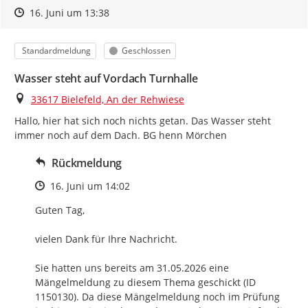
Zeitpunkt des Erstellens
Zeitpunkt des Erstellens
Zur Äußerung
16. Juni um 13:38
Kategorie
Status
Standardmeldung
Geschlossen
Wasser steht auf Vordach Turnhalle
Ort
33617 Bielefeld, An der Rehwiese
Hallo, hier hat sich noch nichts getan. Das Wasser steht 
immer noch auf dem Dach. BG henn Mörchen
Rückmeldung
Zeitpunkt des Erstellens
16. Juni um 14:02
Guten Tag,

vielen Dank für Ihre Nachricht.

Sie hatten uns bereits am 31.05.2026 eine 
Mängelmeldung zu diesem Thema geschickt (ID 
1150130). Da diese Mängelmeldung noch im Prüfung 