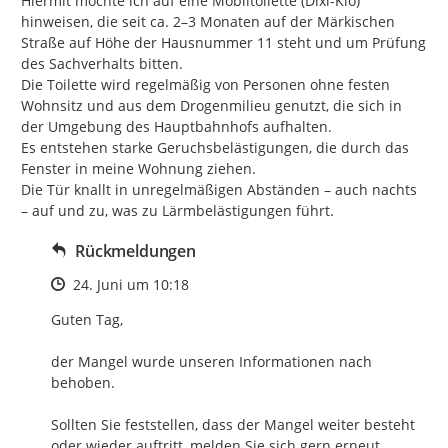
Hiermit möchte ich auf eine Mobiltoilette (Dixi-Klo) 
hinweisen, die seit ca. 2–3 Monaten auf der Märkischen 
Straße auf Höhe der Hausnummer 11 steht und um Prüfung 
des Sachverhalts bitten.

Die Toilette wird regelmäßig von Personen ohne festen 
Wohnsitz und aus dem Drogenmilieu genutzt, die sich in 
der Umgebung des Hauptbahnhofs aufhalten.

Es entstehen starke Geruchsbelästigungen, die durch das 
Fenster in meine Wohnung ziehen.

Die Tür knallt in unregelmäßigen Abständen – auch nachts 
– auf und zu, was zu Lärmbelästigungen führt.
Rückmeldungen
Zeitpunkt des Erstellens
24. Juni um 10:18
Guten Tag,

der Mangel wurde unseren Informationen nach 
behoben.

Sollten Sie feststellen, dass der Mangel weiter besteht 
oder wieder auftritt, melden Sie sich gern erneut.
