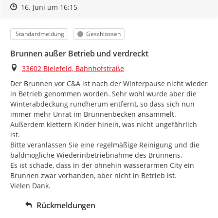
Zeitpunkt des Erstellens
Zeitpunkt des Erstellens
Zur Äußerung
16. Juni um 16:15
Kategorie
Status
Standardmeldung
Geschlossen
Brunnen außer Betrieb und verdreckt
Ort
33602 Bielefeld, Bahnhofstraße
Der Brunnen vor C&A ist nach der Winterpause nicht wieder 
in Betrieb genommen worden. Sehr wohl wurde aber die 
Winterabdeckung rundherum entfernt, so dass sich nun 
immer mehr Unrat im Brunnenbecken ansammelt. 
Außerdem klettern Kinder hinein, was nicht ungefährlich 
ist.

Bitte veranlassen Sie eine regelmäßige Reinigung und die 
baldmögliche Wiederinbetriebnahme des Brunnens.

Es ist schade, dass in der ohnehin wasserarmen City ein 
Brunnen zwar vorhanden, aber nicht in Betrieb ist.

Vielen Dank.
Rückmeldungen