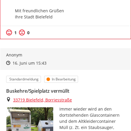
Mit freundlichen Grüßen

Ihre Stadt Bielefeld
1
0
Anonym
Zeitpunkt des Erstellens
Zeitpunkt des Erstellens
Zur Äußerung
16. Juni um 15:43
Kategorie
Status
Standardmeldung
In Bearbeitung
Buskehre/Spielplatz vermüllt
Ort
33719 Bielefeld, Borriesstraße
Immer wieder wird an den 
dortstehenden Glascontainern 
und dem Altkleidercontainer 
Müll (z. Zt. ein Staubsauger, 