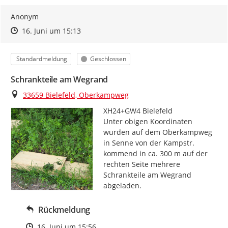
Anonym
Zeitpunkt des Erstellens
Zeitpunkt des Erstellens
Zur Äußerung
16. Juni um 15:13
Kategorie
Status
Standardmeldung
Geschlossen
Schrankteile am Wegrand
Ort
33659 Bielefeld, Oberkampweg
XH24+GW4 Bielefeld

Unter obigen Koordinaten 
wurden auf dem Oberkampweg 
in Senne von der Kampstr. 
kommend in ca. 300 m auf der 
rechten Seite mehrere 
Schrankteile am Wegrand 
abgeladen.
Rückmeldung
Zeitpunkt des Erstellens
16. Juni um 15:56