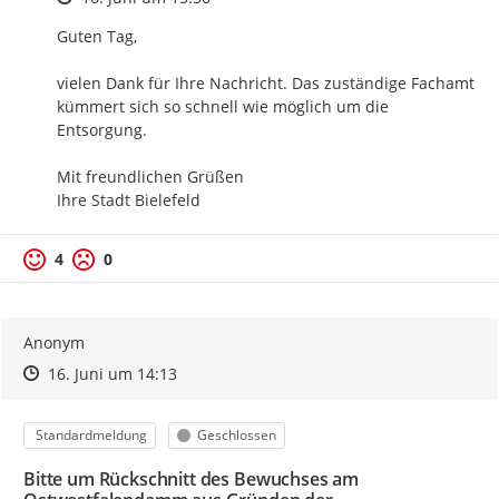
Guten Tag,

vielen Dank für Ihre Nachricht. Das zuständige Fachamt 
kümmert sich so schnell wie möglich um die 
Entsorgung.

Mit freundlichen Grüßen

Ihre Stadt Bielefeld
4
0
Anonym
Zeitpunkt des Erstellens
Zeitpunkt des Erstellens
Zur Äußerung
16. Juni um 14:13
Kategorie
Status
Standardmeldung
Geschlossen
Bitte um Rückschnitt des Bewuchses am