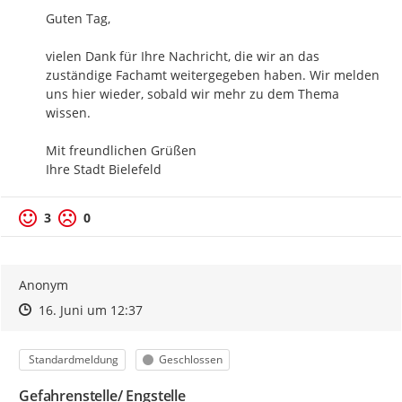
Guten Tag,

vielen Dank für Ihre Nachricht, die wir an das 
zuständige Fachamt weitergegeben haben. Wir melden 
uns hier wieder, sobald wir mehr zu dem Thema 
wissen.

Mit freundlichen Grüßen

Ihre Stadt Bielefeld
3
0
Anonym
Zeitpunkt des Erstellens
Zeitpunkt des Erstellens
Zur Äußerung
16. Juni um 12:37
Kategorie
Status
Standardmeldung
Geschlossen
Gefahrenstelle/ Engstelle