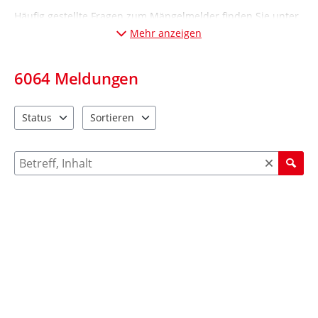
Häufig gestellte Fragen zum Mängelmelder finden Sie unter
„Informationen“ (Desktop-Ansicht: links; Mobil-Ansicht:
Mehr anzeigen
unten
).
6064
Meldungen
Status
Sortieren
2 Einträge verfügbar. Benutzen Sie "Pfeiltaste oben" und "Pfeil
4 Einträge verfügbar. Benutzen Sie "Pfeiltaste ob
Suche nach Meldungen und Kommentaren