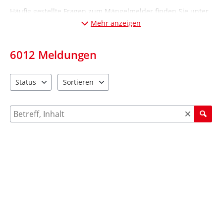
Häufig gestellte Fragen zum Mängelmelder finden Sie unter
„Informationen“ (Desktop-Ansicht: links; Mobil-Ansicht:
Mehr anzeigen
unten
).
6012
Meldungen
Status
Sortieren
2 Einträge verfügbar. Benutzen Sie "Pfeiltaste oben" und "Pfeil
4 Einträge verfügbar. Benutzen Sie "Pfeiltaste ob
Suche nach Meldungen und Kommentaren