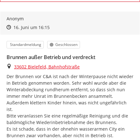
Anonym
Zeitpunkt des Erstellens
Zeitpunkt des Erstellens
Zur Äußerung
16. Juni um 16:15
Kategorie
Status
Standardmeldung
Geschlossen
Brunnen außer Betrieb und verdreckt
Ort
33602 Bielefeld, Bahnhofstraße
Der Brunnen vor C&A ist nach der Winterpause nicht wieder 
in Betrieb genommen worden. Sehr wohl wurde aber die 
Winterabdeckung rundherum entfernt, so dass sich nun 
immer mehr Unrat im Brunnenbecken ansammelt. 
Außerdem klettern Kinder hinein, was nicht ungefährlich 
ist.

Bitte veranlassen Sie eine regelmäßige Reinigung und die 
baldmögliche Wiederinbetriebnahme des Brunnens.

Es ist schade, dass in der ohnehin wasserarmen City ein 
Brunnen zwar vorhanden, aber nicht in Betrieb ist.
