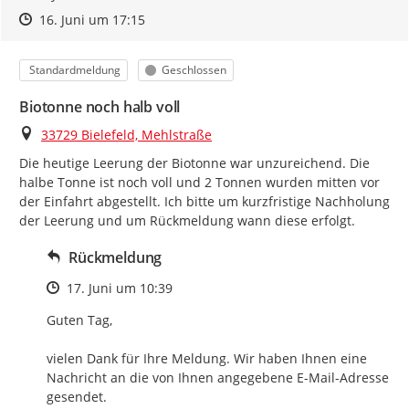
Zeitpunkt des Erstellens
Zeitpunkt des Erstellens
Zur Äußerung
16. Juni um 17:15
Kategorie
Status
Standardmeldung
Geschlossen
Biotonne noch halb voll
Ort
33729 Bielefeld, Mehlstraße
Die heutige Leerung der Biotonne war unzureichend. Die 
halbe Tonne ist noch voll und 2 Tonnen wurden mitten vor 
der Einfahrt abgestellt. Ich bitte um kurzfristige Nachholung 
der Leerung und um Rückmeldung wann diese erfolgt.
Rückmeldung
Zeitpunkt des Erstellens
17. Juni um 10:39
Guten Tag,

vielen Dank für Ihre Meldung. Wir haben Ihnen eine 
Nachricht an die von Ihnen angegebene E-Mail-Adresse 
gesendet.
