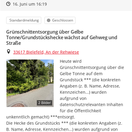
Zeitpunkt des Erstellens
Zeitpunkt des Erstellens
Zur Äußerung
16. Juni um 16:19
Kategorie
Status
Standardmeldung
Geschlossen
Grünschnittentsorgung über Gelbe
Tonne/Grundstückshecke wächst auf Gehweg und
Straße
Ort
33617 Bielefeld, An der Rehwiese
Heute wird 
Grünschnittentsorgung über die 
Gelbe Tonne auf dem 
Grundstück *** (die konkreten 
Angaben (z. B. Name, Adresse, 
Kennzeichen...) wurden 
aufgrund von 
2 Bilder
datenschutzrelevanten Inhalten 
für die Öffentlichkeit 
unkenntlich gemacht) ***entsorgt.

Die Hecke des Grundstücks *** (die konkreten Angaben (z. 
B. Name, Adresse, Kennzeichen...) wurden aufgrund von 