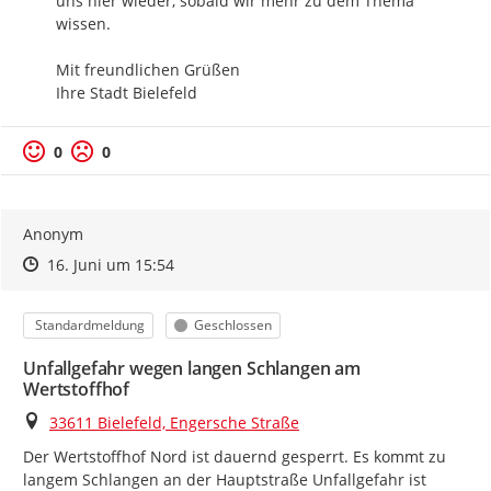
uns hier wieder, sobald wir mehr zu dem Thema 
wissen.

Mit freundlichen Grüßen

Ihre Stadt Bielefeld
0
0
Anonym
Zeitpunkt des Erstellens
Zeitpunkt des Erstellens
Zur Äußerung
16. Juni um 15:54
Kategorie
Status
Standardmeldung
Geschlossen
Unfallgefahr wegen langen Schlangen am
Wertstoffhof
Ort
33611 Bielefeld, Engersche Straße
Der Wertstoffhof Nord ist dauernd gesperrt. Es kommt zu 
langem Schlangen an der Hauptstraße Unfallgefahr ist 