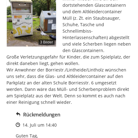
dortstehenden Glascontainern 
und dem Altkleidercontainer 
Müll (z. Zt. ein Staubsauger, 
Schuhe, Tasche und 
Schnellimbiss-
Hinterlassenschaften) abgestellt 
3 Bilder
und viele Scherben liegen neben 
den Glascontainern.

Große Verletzungsgefahr für Kinder, die zum Spielplatz, der 
direkt daneben liegt, gehen wollen.

Wir Anwohner der Borriestr./Lintheide/Lintholz wünschen 
uns sehr, dass die Glas- und Altkleidercontainer auf den 
Parkplatz an der alten Schule Borriesstr. 6 umgesetzt 
werden. Dann wäre das Müll- und Scherbenproblem direkt 
am Spielplatz aus der Welt. Denn so kommt es auch nach 
einer Reinigung schnell wieder.
Rückmeldungen
Zeitpunkt des Erstellens
14. Juli um 14:40
Guten Tag, 
