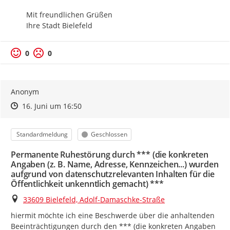
Mit freundlichen Grüßen

Ihre Stadt Bielefeld
0
0
Anonym
Zeitpunkt des Erstellens
Zeitpunkt des Erstellens
Zur Äußerung
16. Juni um 16:50
Kategorie
Status
Standardmeldung
Geschlossen
Permanente Ruhestörung durch *** (die konkreten
Angaben (z. B. Name, Adresse, Kennzeichen...) wurden
aufgrund von datenschutzrelevanten Inhalten für die
Öffentlichkeit unkenntlich gemacht) ***
Ort
33609 Bielefeld, Adolf-Damaschke-Straße
hiermit möchte ich eine Beschwerde über die anhaltenden 
Beeinträchtigungen durch den *** (die konkreten Angaben 