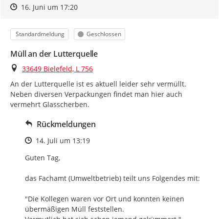
Zeitpunkt des Erstellens
Zeitpunkt des Erstellens
Zur Äußerung
16. Juni um 17:20
Kategorie
Status
Standardmeldung
Geschlossen
Müll an der Lutterquelle
Ort
33649 Bielefeld, L 756
An der Lutterquelle ist es aktuell leider sehr vermüllt. 
Neben diversen Verpackungen findet man hier auch 
vermehrt Glasscherben.
Rückmeldungen
Zeitpunkt des Erstellens
14. Juli um 13:19
Guten Tag, 

das Fachamt (Umweltbetrieb) teilt uns Folgendes mit:

"Die Kollegen waren vor Ort und konnten keinen 
übermäßigen Müll feststellen.
