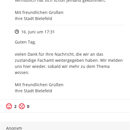
Vermutlich hat sich schon jemand gekümmert."

Mit freundlichen Grüßen

Ihre Stadt Bielefeld
Zeitpunkt des Erstellens
16. Juni um 17:31
Guten Tag,

vielen Dank für Ihre Nachricht, die wir an das 
zuständige Fachamt weitergegeben haben. Wir melden 
uns hier wieder, sobald wir mehr zu dem Thema 
wissen.

Mit freundlichen Grüßen

Ihre Stadt Bielefeld
2
0
Anonym