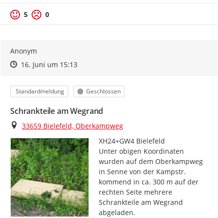
5
0
Anonym
Zeitpunkt des Erstellens
Zeitpunkt des Erstellens
Zur Äußerung
16. Juni um 15:13
Kategorie
Status
Standardmeldung
Geschlossen
Schrankteile am Wegrand
Ort
33659 Bielefeld, Oberkampweg
XH24+GW4 Bielefeld

Unter obigen Koordinaten 
wurden auf dem Oberkampweg 
in Senne von der Kampstr. 
kommend in ca. 300 m auf der 
rechten Seite mehrere 
Schrankteile am Wegrand 
abgeladen.