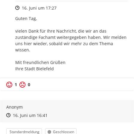
Zeitpunkt des Erstellens
16. Juni um 17:27
Guten Tag,

vielen Dank für Ihre Nachricht, die wir an das 
zuständige Fachamt weitergegeben haben. Wir melden 
uns hier wieder, sobald wir mehr zu dem Thema 
wissen.

Mit freundlichen Grüßen

Ihre Stadt Bielefeld
1
0
Anonym
Zeitpunkt des Erstellens
Zeitpunkt des Erstellens
Zur Äußerung
16. Juni um 16:41
Kategorie
Status
Standardmeldung
Geschlossen