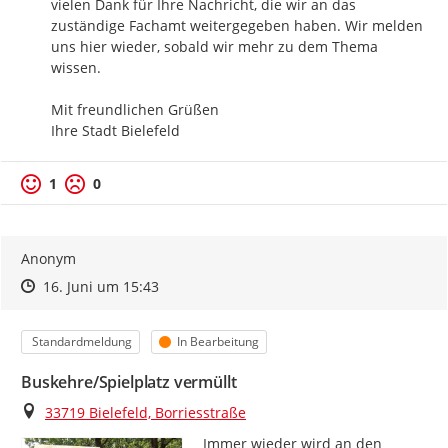
vielen Dank für Ihre Nachricht, die wir an das 
zuständige Fachamt weitergegeben haben. Wir melden 
uns hier wieder, sobald wir mehr zu dem Thema 
wissen.

Mit freundlichen Grüßen

Ihre Stadt Bielefeld
1
0
Anonym
Zeitpunkt des Erstellens
Zeitpunkt des Erstellens
Zur Äußerung
16. Juni um 15:43
Kategorie
Status
Standardmeldung
In Bearbeitung
Buskehre/Spielplatz vermüllt
Ort
33719 Bielefeld, Borriesstraße
Immer wieder wird an den 