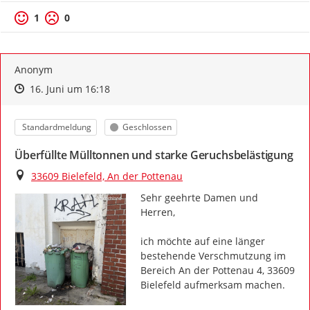
1
0
Anonym
Zeitpunkt des Erstellens
Zeitpunkt des Erstellens
Zur Äußerung
16. Juni um 16:18
Kategorie
Status
Standardmeldung
Geschlossen
Überfüllte Mülltonnen und starke Geruchsbelästigung
Ort
33609 Bielefeld, An der Pottenau
Sehr geehrte Damen und 
Herren,

ich möchte auf eine länger 
bestehende Verschmutzung im 
Bereich An der Pottenau 4, 33609 
Bielefeld aufmerksam machen.
