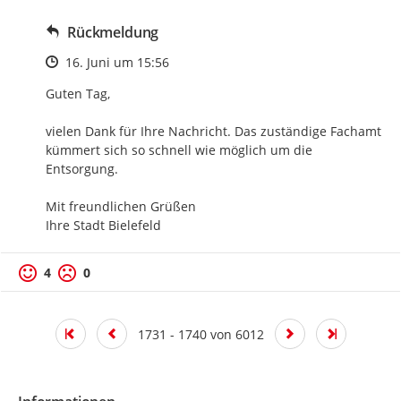
Rückmeldung
Zeitpunkt des Erstellens
16. Juni um 15:56
Guten Tag,

vielen Dank für Ihre Nachricht. Das zuständige Fachamt 
kümmert sich so schnell wie möglich um die 
Entsorgung.

Mit freundlichen Grüßen

Ihre Stadt Bielefeld
4
0
1731 - 1740 von 6012