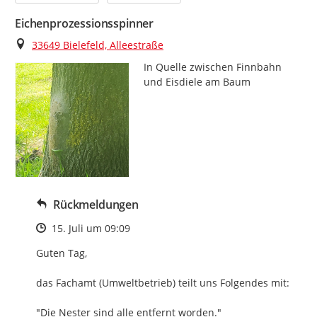
Eichenprozessionsspinner
Ort
33649 Bielefeld, Alleestraße
In Quelle zwischen Finnbahn 
und Eisdiele am Baum
Rückmeldungen
Zeitpunkt des Erstellens
15. Juli um 09:09
Guten Tag, 

das Fachamt (Umweltbetrieb) teilt uns Folgendes mit:

"Die Nester sind alle entfernt worden."
