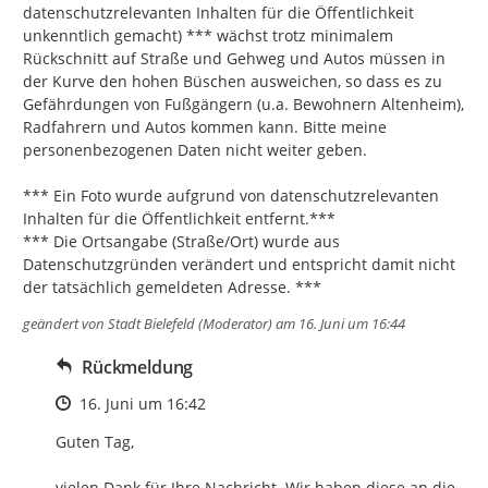
datenschutzrelevanten Inhalten für die Öffentlichkeit 
unkenntlich gemacht) *** wächst trotz minimalem 
Rückschnitt auf Straße und Gehweg und Autos müssen in 
der Kurve den hohen Büschen ausweichen, so dass es zu 
Gefährdungen von Fußgängern (u.a. Bewohnern Altenheim), 
Radfahrern und Autos kommen kann. Bitte meine 
personenbezogenen Daten nicht weiter geben.

*** Ein Foto wurde aufgrund von datenschutzrelevanten 
Inhalten für die Öffentlichkeit entfernt.***

*** Die Ortsangabe (Straße/Ort) wurde aus 
Datenschutzgründen verändert und entspricht damit nicht 
der tatsächlich gemeldeten Adresse. ***
geändert von
Stadt Bielefeld (Moderator)
am 16. Juni um 16:44
Rückmeldung
Zeitpunkt des Erstellens
16. Juni um 16:42
Guten Tag,

vielen Dank für Ihre Nachricht. Wir haben diese an die 