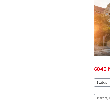
6040
Status
2 Einträg
Suche na