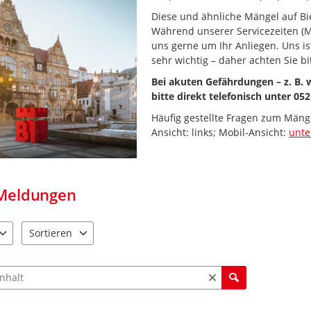
Diese und ähnliche Mängel auf Bie
Während unserer Servicezeiten (M
uns gerne um Ihr Anliegen. Uns i
sehr wichtig – daher achten Sie bi
Bei akuten Gefährdungen – z. B.
bitte direkt telefonisch unter 052
Häufig gestellte Fragen zum Mäng
Ansicht: links; Mobil-Ansicht:
unt
Meldungen
Sortieren
e verfügbar. Benutzen Sie "Pfeiltaste oben" und "Pfeiltaste unten"
4 Einträge verfügbar. Benutzen Sie "Pfeiltaste oben" und "Pfe
ch Meldungen und Kommentaren