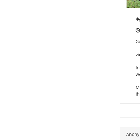
Gu
vi
In
we
Mi
Ih
Anon