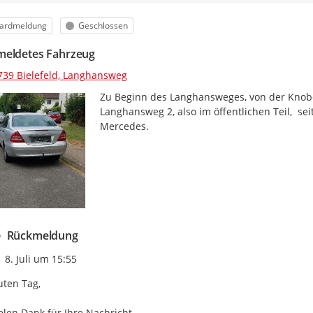
orie
Status
ardmeldung
Geschlossen
eldetes Fahrzeug
739 Bielefeld, Langhansweg
Zu Beginn des Langhansweges, von der Knobels
Langhansweg 2, also im öffentlichen Teil,  s
Mercedes.
Rückmeldung
Zeitpunkt des Erstellens
8. Juli um 15:55
ten Tag,

elen Dank für Ihre Nachricht.
