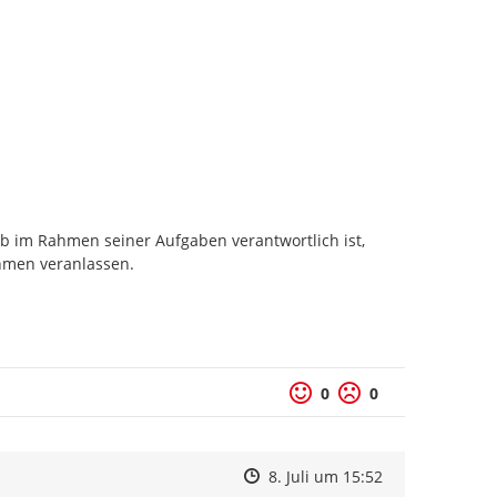
eb im Rahmen seiner Aufgaben verantwortlich ist, 
hmen veranlassen.

0
0
Zeitpunkt des Erstellens
Zeitpunkt des Erstellens
Zur Äußerung
8. Juli um 15:52