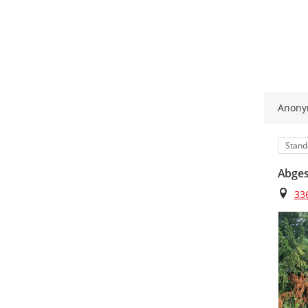
Anon
Kateg
Stand
Abges
Ort
336