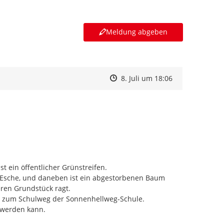
Meldung abgeben
Zeitpunkt des Erstellens
Zeitpunkt des Erstellens
Zur Äußerung
8. Juli um 18:06
 ein öffentlicher Grünstreifen.

e Esche, und daneben ist ein abgestorbenen Baum 
ren Grundstück ragt.

 zum Schulweg der Sonnenhellweg-Schule.

werden kann.
