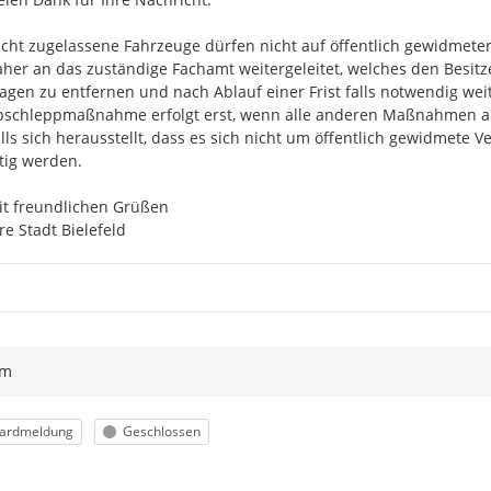
cht zugelassene Fahrzeuge dürfen nicht auf öffentlich gewidmete
her an das zuständige Fachamt weitergeleitet, welches den Besitzer
gen zu entfernen und nach Ablauf einer Frist falls notwendig wei
bschleppmaßnahme erfolgt erst, wenn alle anderen Maßnahmen aus
lls sich herausstellt, dass es sich nicht um öffentlich gewidmete Ve
tig werden.

t freundlichen Grüßen

re Stadt Bielefeld
ym
orie
Status
ardmeldung
Geschlossen