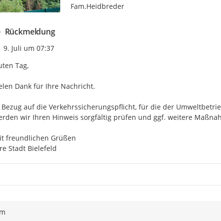
Fam.Heidbreder
Rückmeldung
Zeitpunkt des Erstellens
9. Juli um 07:37
ten Tag,

elen Dank für Ihre Nachricht.

 Bezug auf die Verkehrssicherungspflicht, für die der Umweltbetri
rden wir Ihren Hinweis sorgfältig prüfen und ggf. weitere Maßna
t freundlichen Grüßen

re Stadt Bielefeld
ym