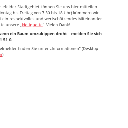
lefelder Stadtgebiet können Sie uns hier mitteilen.
ontag bis Freitag von 7.30 bis 18 Uhr) kümmern wir
st ein respektvolles und wertschätzendes Miteinander
tte unsere „
Netiquette
“. Vielen Dank!
 wenn ein Baum umzukippen droht – melden Sie sich
1 51-0
.
elmelder finden Sie unter „Informationen“ (Desktop-
en
).
 zum Navigieren.
iltaste unten" zum Navigieren.