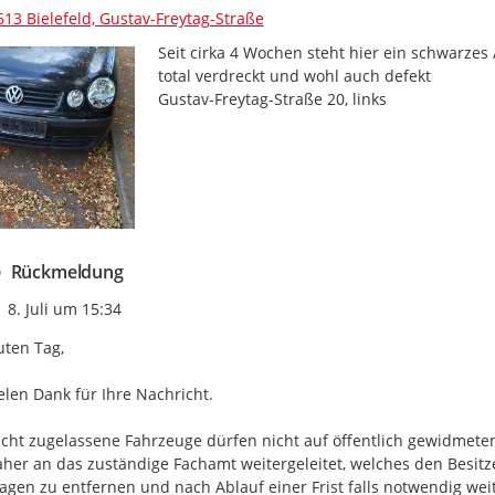
13 Bielefeld, Gustav-Freytag-Straße
Seit cirka 4 Wochen steht hier ein schwarzes
total verdreckt und wohl auch defekt

Gustav-Freytag-Straße 20, links
Rückmeldung
Zeitpunkt des Erstellens
8. Juli um 15:34
ten Tag,

elen Dank für Ihre Nachricht.

cht zugelassene Fahrzeuge dürfen nicht auf öffentlich gewidmete
her an das zuständige Fachamt weitergeleitet, welches den Besitzer
gen zu entfernen und nach Ablauf einer Frist falls notwendig wei