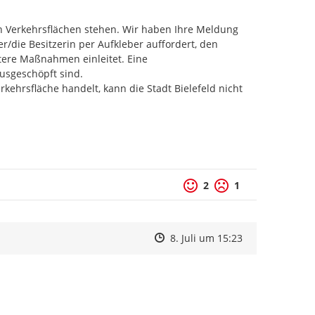
n Verkehrsflächen stehen. Wir haben Ihre Meldung 
/die Besitzerin per Aufkleber auffordert, den 
tere Maßnahmen einleitet. Eine 
geschöpft sind. 

rkehrsfläche handelt, kann die Stadt Bielefeld nicht 
2
1
Zeitpunkt des Erstellens
Zeitpunkt des Erstellens
Zur Äußerung
8. Juli um 15:23