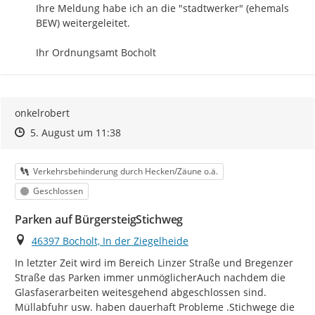
Ihre Meldung habe ich an die "stadtwerker" (ehemals 
BEW) weitergeleitet.

Ihr Ordnungsamt Bocholt
onkelrobert
Zeitpunkt des Erstellens
Zeitpunkt des Erstellens
Zur Äußerung
5. August um 11:38
Kategorie
Verkehrsbehinderung durch Hecken/Zäune o.ä.
Status
Geschlossen
Parken auf BürgersteigStichweg
Ort
46397 Bocholt, In der Ziegelheide
In letzter Zeit wird im Bereich Linzer Straße und Bregenzer 
Straße das Parken immer unmöglicherAuch nachdem die 
Glasfaserarbeiten weitesgehend abgeschlossen sind.

Müllabfuhr usw. haben dauerhaft Probleme .Stichwege die 