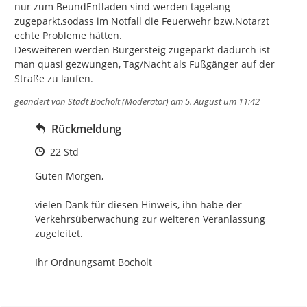
nur zum BeundEntladen sind werden tagelang 
zugeparkt,sodass im Notfall die Feuerwehr bzw.Notarzt 
echte Probleme hätten.

Desweiteren werden Bürgersteig zugeparkt dadurch ist 
man quasi gezwungen, Tag/Nacht als Fußgänger auf der 
Straße zu laufen.
geändert von
Stadt Bocholt (Moderator)
am 5. August um 11:42
Rückmeldung
Zeitpunkt des Erstellens
22 Std
Guten Morgen,

vielen Dank für diesen Hinweis, ihn habe der 
Verkehrsüberwachung zur weiteren Veranlassung 
zugeleitet.

Ihr Ordnungsamt Bocholt