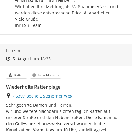
vielen Dank für Ihren Hinweis.

Wir haben Ihre Meldung als Maßnahme erfasst und 
werden diese entsprechend Priorität abarbeiten.

Viele Grüße

Ihr ESB-Team
Lenzen
Zeitpunkt des Erstellens
Zeitpunkt des Erstellens
Zur Äußerung
5. August um 16:23
Kategorie
Status
Ratten
Geschlossen
Wiederholte Rattenplage
Ort
46397 Bocholt, Stenerner Weg
Sehr geehrte Damen und Herren,

wir und weitere Nachbarn sichten täglich Ratten auf 
unserer Straße und den Nebenstraßen. Diese kamen aus 
den Gullys beziehungsweise verschwanden in die 
Kanalisation. Vormittags um 10 Uhr, zur Mittagszeit, 