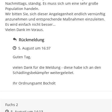
Nachmittags, ständig. Es muss sich um eine sehr große 
Population handeln.

Wir bitten Sie, sich dieser Angelegenheit endlich vernünftig 
anzunehmen und entsprechende Maßnahmen einzuleiten. 
Es wird einfach nicht besser…

Vielen Dank im Voraus.
Rückmeldung
Zeitpunkt des Erstellens
5. August um 16:37
Guten Tag,

vielen Dank für die Meldung - diese habe ich an den 
Schädlingsbekämpfer weitergeleitet.

Ihr Ordnungsamt Bocholt
Fuchs 2
Zeitpunkt des Erstellens
Zeitpunkt des Erstellens
Zur Äußerung
5. August um 14:13