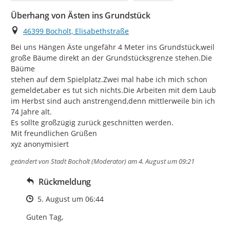
Überhang von Ästen ins Grundstück
Ort
46399 Bocholt, Elisabethstraße
Bei uns Hängen Äste ungefähr 4 Meter ins Grundstück,weil 
große Bäume direkt an der Grundstücksgrenze stehen.Die 
Bäüme

stehen auf dem Spielplatz.Zwei mal habe ich mich schon 
gemeldet,aber es tut sich nichts.Die Arbeiten mit dem Laub 
im Herbst sind auch anstrengend,denn mittlerweile bin ich 
74 Jahre alt.

Es sollte großzügig zurück geschnitten werden.

Mit freundlichen Grüßen

xyz anonymisiert
geändert von
Stadt Bocholt (Moderator)
am 4. August um 09:21
Rückmeldung
Zeitpunkt des Erstellens
5. August um 06:44
Guten Tag,
