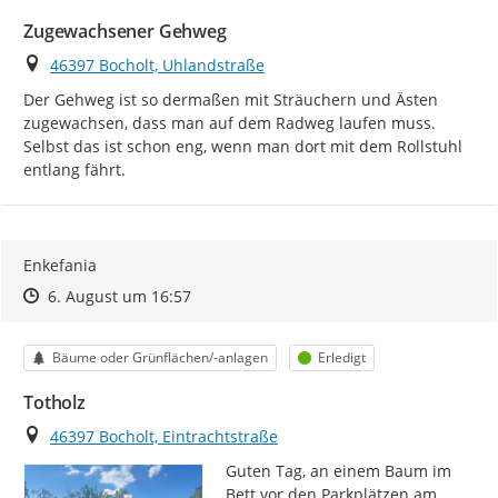
Zugewachsener Gehweg
Ort
46397 Bocholt, Uhlandstraße
Der Gehweg ist so dermaßen mit Sträuchern und Ästen 
zugewachsen, dass man auf dem Radweg laufen muss. 
Selbst das ist schon eng, wenn man dort mit dem Rollstuhl 
entlang fährt.
Enkefania
Zeitpunkt des Erstellens
Zeitpunkt des Erstellens
Zur Äußerung
6. August um 16:57
Kategorie
Status
Bäume oder Grünflächen/-anlagen
Erledigt
Totholz
Ort
46397 Bocholt, Eintrachtstraße
Guten Tag, an einem Baum im 
Bett vor den Parkplätzen am 