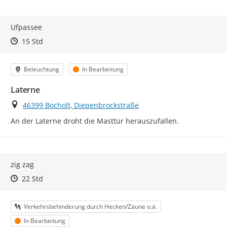
Ufpassee
Zeitpunkt des Erstellens
Zeitpunkt des Erstellens
Zur Äußerung
15 Std
Kategorie
Status
Beleuchtung
In Bearbeitung
Laterne
Ort
46399 Bocholt, Diepenbrockstraße
An der Laterne droht die Masttür herauszufallen.
zig zag
Zeitpunkt des Erstellens
Zeitpunkt des Erstellens
Zur Äußerung
22 Std
Kategorie
Verkehrsbehinderung durch Hecken/Zäune o.ä.
Status
In Bearbeitung