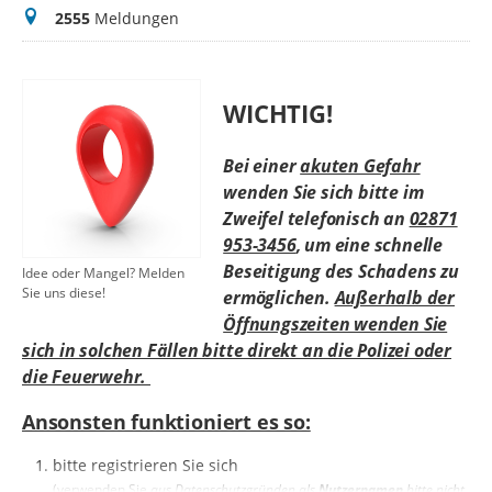
Meldungen
2555
Meldungen
WICHTIG!
Bei einer
akuten Gefahr
wenden Sie sich bitte im
Zweifel telefonisch an
02871
953-3456
, um eine schnelle
Beseitigung des Schadens zu
Idee oder Mangel? Melden
Sie uns diese!
ermöglichen.
Außerhalb der
Öffnungszeiten wenden Sie
sich in solchen Fällen bitte direkt an die Polizei oder
die Feuerwehr.
Ansonsten funktioniert es so:
bitte registrieren Sie sich
(verwenden Sie
aus Datenschutzgründen als
Nutzernamen
bitte nicht