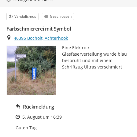
Kategorie
Status
Vandalismus
Geschlossen
Farbschmiererei mit Symbol
Ort
46395 Bocholt, Achterhook
Eine Elektro-/ 
Glasfaserverteilung wurde blau 
besprüht und mit einem 
Schriftzug Ultras verschmiert
Rückmeldung
Zeitpunkt des Erstellens
5. August um 16:39
Guten Tag,
