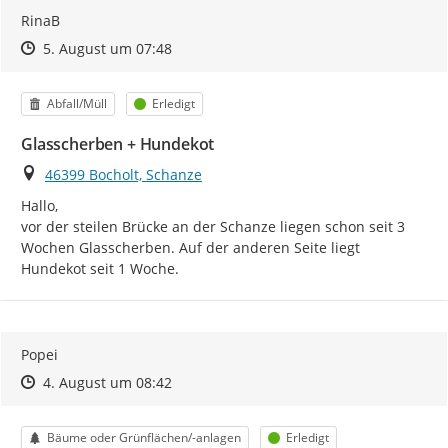
RinaB
Zeitpunkt des Erstellens
Zeitpunkt des Erstellens
Zur Äußerung
5. August um 07:48
Kategorie
Status
Abfall/Müll
Erledigt
Glasscherben + Hundekot
Ort
46399 Bocholt, Schanze
Hallo,

vor der steilen Brücke an der Schanze liegen schon seit 3 
Wochen Glasscherben. Auf der anderen Seite liegt 
Hundekot seit 1 Woche.
Popei
Zeitpunkt des Erstellens
Zeitpunkt des Erstellens
Zur Äußerung
4. August um 08:42
Kategorie
Status
Bäume oder Grünflächen/-anlagen
Erledigt