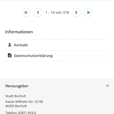
1 - 10 von 378
Informationen
Kontakt
Datenschutzerklärung
Service
Herausgeber
Stadt Bocholt
Kaiser-Wilhelm-Str. 52-58
46395
Bocholt
Telefon:
02871 953-0