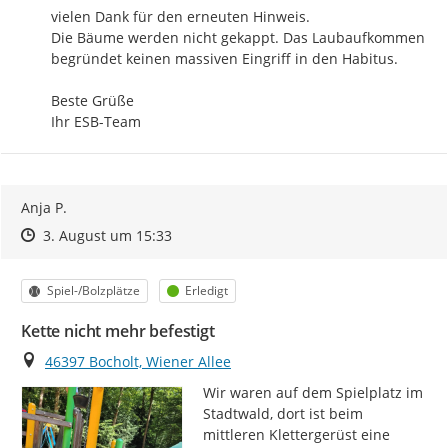
vielen Dank für den erneuten Hinweis.

Die Bäume werden nicht gekappt. Das Laubaufkommen 
begründet keinen massiven Eingriff in den Habitus.

Beste Grüße

Ihr ESB-Team
Anja P.
Zeitpunkt des Erstellens
Zeitpunkt des Erstellens
Zur Äußerung
3. August um 15:33
Kategorie
Status
Spiel-/Bolzplätze
Erledigt
Kette nicht mehr befestigt
Ort
46397 Bocholt, Wiener Allee
Wir waren auf dem Spielplatz im 
Stadtwald, dort ist beim 
mittleren Klettergerüst eine 