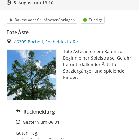
Zeitpunkt des Erstellens
Zeitpunkt des Erstellens
Zur Äußerung
5. August um 19:10
Kategorie
Status
Bäume oder Grünflächen/-anlagen
Erledigt
Tote Äste
Ort
46395 Bocholt, Seeheidestraße
Tote Äste an einem Baum zu 
Beginn einer Spielstraße. Gefahr 
herunterfallender Äste für 
Spaziergänger und spielende 
Kinder.
Rückmeldung
Zeitpunkt des Erstellens
Gestern um 06:31
Guten Tag,
