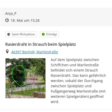
Anja_P
Zeitpunkt des Erstellens
Zeitpunkt des Erstellens
Zur Äußerung
18. Mai um 15:28
Kategorie
Status
Spiel-/Bolzplätze
Erledigt
Rasierdraht in Strauch beim Spielplatz
Ort
46397 Bocholt, Marliestraße
Auf dem Spielplatz zwischen 
Schiffchen und Marliestraße 
befindet sich einem Strauch 
Rasierdraht. Das kann gefährlich 
werden, sobald der Durchgang 
zwischen Spielplatz und 
Fußgängerweg Marliestraße (mit 
weiteren Spielgeräten) geöffnet 
wird.