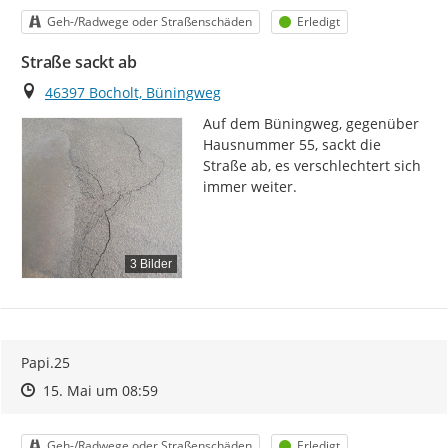
Kategorie
Status
Geh-/Radwege oder Straßenschäden
Erledigt
Straße sackt ab
Ort
46397 Bocholt, Büningweg
Auf dem Büningweg, gegenüber 
Hausnummer 55, sackt die 
Straße ab, es verschlechtert sich 
immer weiter.
3 Bilder
Papi.25
Zeitpunkt des Erstellens
Zeitpunkt des Erstellens
Zur Äußerung
15. Mai um 08:59
Kategorie
Status
Geh-/Radwege oder Straßenschäden
Erledigt