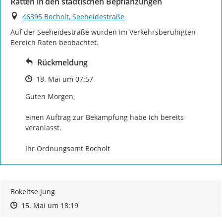
Ratten in den städtischen Bepflanzungen
Ort
46395 Bocholt, Seeheidestraße
Auf der Seeheidestraße wurden im Verkehrsberuhigten 
Bereich Raten beobachtet.
Rückmeldung
Zeitpunkt des Erstellens
18. Mai um 07:57
Guten Morgen,

einen Auftrag zur Bekämpfung habe ich bereits 
veranlasst.

Ihr Ordnungsamt Bocholt
Bokeltse Jung
Zeitpunkt des Erstellens
Zeitpunkt des Erstellens
Zur Äußerung
15. Mai um 18:19