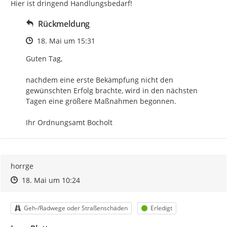
Hier ist dringend Handlungsbedarf!
Rückmeldung
Zeitpunkt des Erstellens
18. Mai um 15:31
Guten Tag,

nachdem eine erste Bekämpfung nicht den 
gewünschten Erfolg brachte, wird in den nächsten 
Tagen eine größere Maßnahmen begonnen.

Ihr Ordnungsamt Bocholt
horrge
Zeitpunkt des Erstellens
Zeitpunkt des Erstellens
Zur Äußerung
18. Mai um 10:24
Kategorie
Status
Geh-/Radwege oder Straßenschäden
Erledigt