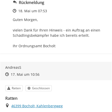
Rückmeldung
Zeitpunkt des Erstellens
18. Mai um 07:53
Guten Morgen,

vielen Dank für Ihren Hinweis - ein Auftrag an einen 
Schädlingsbekämpfer habe ich bereits erteilt.

Ihr Ordnungsamt Bocholt
AndreasS
Zeitpunkt des Erstellens
Zeitpunkt des Erstellens
Zur Äußerung
17. Mai um 10:56
Kategorie
Status
Ratten
Geschlossen
Ratten
Ort
46399 Bocholt, Kahlenbergweg