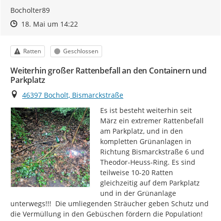
Bocholter89
Zeitpunkt des Erstellens
Zeitpunkt des Erstellens
Zur Äußerung
18. Mai um 14:22
Kategorie
Status
Ratten
Geschlossen
Weiterhin großer Rattenbefall an den Containern und
Parkplatz
Ort
46397 Bocholt, Bismarckstraße
Es ist besteht weiterhin seit 
März ein extremer Rattenbefall 
am Parkplatz, und in den 
kompletten Grünanlagen in 
Richtung Bismarckstraße 6 und 
Theodor-Heuss-Ring. Es sind 
teilweise 10-20 Ratten 
gleichzeitig auf dem Parkplatz 
und in der Grünanlage 
unterwegs!!!  Die umliegenden Sträucher geben Schutz und 
die Vermüllung in den Gebüschen fördern die Population! 