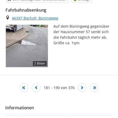
Fahrbahnabsenkung
Ort
46397 Bocholt, Büningweg
Auf dem Büningweg gegenüber 
der Hausnummer 57 senkt sich 
die Fahrbahn täglich mehr ab. 
Größe ca. 1qm.
2 Bilder
181 - 190 von 376
Informationen