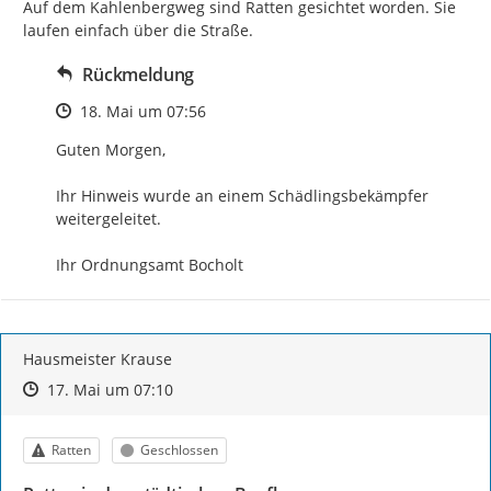
Auf dem Kahlenbergweg sind Ratten gesichtet worden. Sie 
laufen einfach über die Straße.
Rückmeldung
Zeitpunkt des Erstellens
18. Mai um 07:56
Guten Morgen,

Ihr Hinweis wurde an einem Schädlingsbekämpfer 
weitergeleitet.

Ihr Ordnungsamt Bocholt
Hausmeister Krause
Zeitpunkt des Erstellens
Zeitpunkt des Erstellens
Zur Äußerung
17. Mai um 07:10
Kategorie
Status
Ratten
Geschlossen