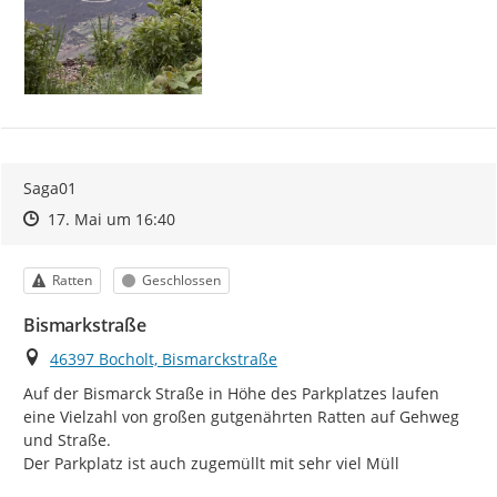
Saga01
Zeitpunkt des Erstellens
Zeitpunkt des Erstellens
Zur Äußerung
17. Mai um 16:40
Kategorie
Status
Ratten
Geschlossen
Bismarkstraße
Ort
46397 Bocholt, Bismarckstraße
Auf der Bismarck Straße in Höhe des Parkplatzes laufen 
eine Vielzahl von großen gutgenährten Ratten auf Gehweg 
und Straße.

Der Parkplatz ist auch zugemüllt mit sehr viel Müll