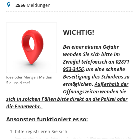
Meldungen
2556
Meldungen
WICHTIG!
Bei einer
akuten Gefahr
wenden Sie sich bitte im
Zweifel telefonisch an
02871
953-3456
, um eine schnelle
Beseitigung des Schadens zu
Idee oder Mangel? Melden
Sie uns diese!
ermöglichen.
Außerhalb der
Öffnungszeiten wenden Sie
sich in solchen Fällen bitte direkt an die Polizei oder
die Feuerwehr.
Ansonsten funktioniert es so:
bitte registrieren Sie sich
(verwenden Sie
aus Datenschutzgründen als
Nutzernamen
bitte nicht