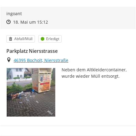
ingoant
Zeitpunkt des Erstellens
Zeitpunkt des Erstellens
Zur Äußerung
18. Mai um 15:12
Kategorie
Status
Abfall/Müll
Erledigt
Parkplatz Niersstrasse
Ort
46395 Bocholt, Niersstraße
Neben dem Altkleidercontainer, 
wurde wieder Müll entsorgt.