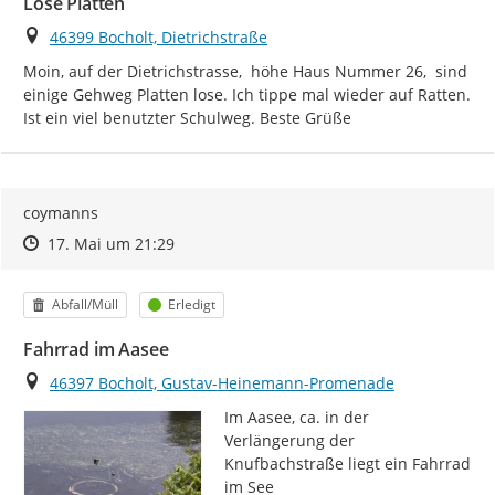
Lose Platten
Ort
46399 Bocholt, Dietrichstraße
Moin, auf der Dietrichstrasse,  höhe Haus Nummer 26,  sind 
einige Gehweg Platten lose. Ich tippe mal wieder auf Ratten. 
Ist ein viel benutzter Schulweg. Beste Grüße
coymanns
Zeitpunkt des Erstellens
Zeitpunkt des Erstellens
Zur Äußerung
17. Mai um 21:29
Kategorie
Status
Abfall/Müll
Erledigt
Fahrrad im Aasee
Ort
46397 Bocholt, Gustav-Heinemann-Promenade
Im Aasee, ca. in der 
Verlängerung der 
Knufbachstraße liegt ein Fahrrad 
im See