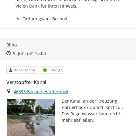
Vielen Dank für Ihren Hinweis.

Ihr Ordnungsamt Bocholt
Bilbo
Zeitpunkt des Erstellens
Zeitpunkt des Erstellens
Zur Äußerung
9. Juni um 15:03
Kategorie
Status
Kanalisation
Erledigt
Verstopfter Kanal
Ort
46395 Bocholt, Harderhook
Der Kanal an der Kreuzung 
Harderhook / Uphoff  sitzt zu . 
Das Regenwasser kann nicht 
mehr abfließen.