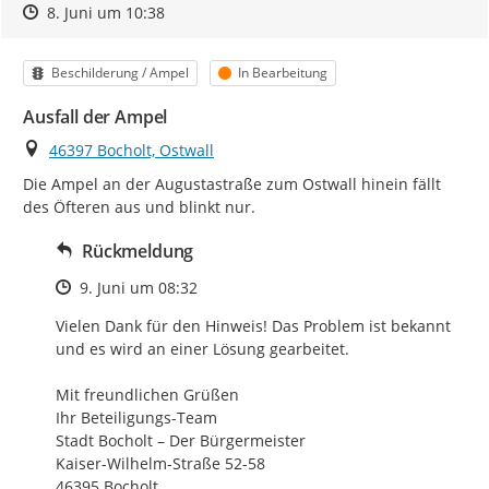
Zeitpunkt des Erstellens
Zeitpunkt des Erstellens
Zur Äußerung
8. Juni um 10:38
Kategorie
Status
Beschilderung / Ampel
In Bearbeitung
Ausfall der Ampel
Ort
46397 Bocholt, Ostwall
Die Ampel an der Augustastraße zum Ostwall hinein fällt 
des Öfteren aus und blinkt nur.
Rückmeldung
Zeitpunkt des Erstellens
9. Juni um 08:32
Vielen Dank für den Hinweis! Das Problem ist bekannt 
und es wird an einer Lösung gearbeitet.

Mit freundlichen Grüßen

Ihr Beteiligungs-Team

Stadt Bocholt – Der Bürgermeister

Kaiser-Wilhelm-Straße 52-58

46395 Bocholt
