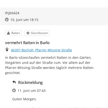
thjb6424
Zeitpunkt des Erstellens
Zeitpunkt des Erstellens
Zur Äußerung
10. Juni um 18:15
Kategorie
Status
Ratten
Geschlossen
vermehrt Ratten in Barlo
Ort
46397 Bocholt, Pfarrer-Wissing-Straße
In Barlo sitzen/laufen vermehrt Ratten in den Gärten, 
Vorgärten und auf der Straße rum. Vor allem auf der 
Pfarrer-Wissing-Straße werden täglich mehrere Ratten 
gesichtet.
Rückmeldung
Zeitpunkt des Erstellens
11. Juni um 07:43
Guten Morgen,
