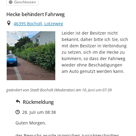
Status
Geschlossen
Hecke behindert Fahrweg
Ort
46395 Bocholt, Lotzeweg
Leider ist der Besitzer nicht 
bekannt, daher bitte ich Sie, sich 
mit dem Besitzer in Verbindung 
zu setzen, sich im die Hecke zu 
kümmern, so dass der Fahrweg 
wieder ohne Beschädigungen 
am Auto genutzt werden kann.
geändert von
Stadt Bocholt (Moderator)
am 10. Juni um 07:39
Rückmeldung
Zeitpunkt des Erstellens
28. Juli um 08:38
Guten Morgen,

der Bewuchs wurde inzwischen zurückgeschnitten. 