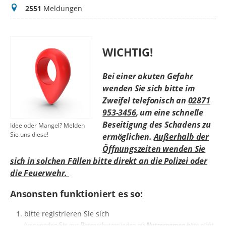
Meldungen
2551
Meldungen
WICHTIG!
Bei einer
akuten Gefahr
wenden Sie sich bitte im
Zweifel telefonisch an
02871
953-3456
, um eine schnelle
Beseitigung des Schadens zu
Idee oder Mangel? Melden
Sie uns diese!
ermöglichen.
Außerhalb der
Öffnungszeiten wenden Sie
sich in solchen Fällen bitte direkt an die Polizei oder
die Feuerwehr.
Ansonsten funktioniert es so:
bitte registrieren Sie sich
(verwenden Sie
aus Datenschutzgründen als
Nutzernamen
bitte nicht