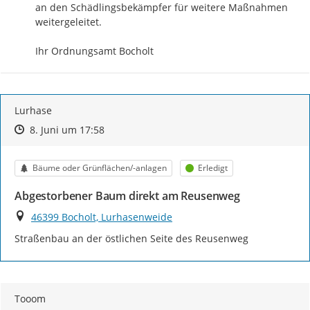
an den Schädlingsbekämpfer für weitere Maßnahmen 
weitergeleitet.

Ihr Ordnungsamt Bocholt
Lurhase
Zeitpunkt des Erstellens
Zeitpunkt des Erstellens
Zur Äußerung
8. Juni um 17:58
Kategorie
Status
Bäume oder Grünflächen/-anlagen
Erledigt
Abgestorbener Baum direkt am Reusenweg
Ort
46399 Bocholt, Lurhasenweide
Straßenbau an der östlichen Seite des Reusenweg
Tooom