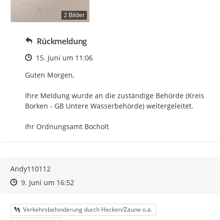
2 Bilder
Rückmeldung
Zeitpunkt des Erstellens
15. Juni um 11:06
Guten Morgen,

Ihre Meldung wurde an die zuständige Behörde (Kreis 
Borken - GB Untere Wasserbehörde) weitergeleitet.

Ihr Ordnungsamt Bocholt
Andy110112
Zeitpunkt des Erstellens
Zeitpunkt des Erstellens
Zur Äußerung
9. Juni um 16:52
Kategorie
Verkehrsbehinderung durch Hecken/Zäune o.ä.