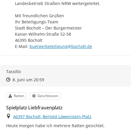
Landesbetrieb Straßen-NRW weitergeleitet.

Mit freundlichen Grüßen

Ihr Beteiligungs-Team

Stadt Bocholt – Der Bürgermeister

Kaiser-Wilhelm-Straße 52-58

46395 Bocholt

E-Mail: 
buergerbeteiligung@bocholt.de
Tassillo
Zeitpunkt des Erstellens
Zeitpunkt des Erstellens
Zur Äußerung
8. Juni um 20:59
Kategorie
Status
Ratten
Geschlossen
Spielplatz Liebfrauenplatz
Ort
46397 Bocholt, Bertold-Löwenstein-Platz
Heute morgen habe ich mehrere Ratten gesichtet.