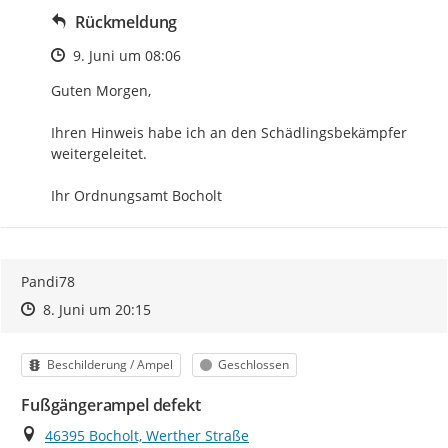
Rückmeldung
Zeitpunkt des Erstellens
9. Juni um 08:06
Guten Morgen,

Ihren Hinweis habe ich an den Schädlingsbekämpfer 
weitergeleitet.

Ihr Ordnungsamt Bocholt
Pandi78
Zeitpunkt des Erstellens
Zeitpunkt des Erstellens
Zur Äußerung
8. Juni um 20:15
Kategorie
Status
Beschilderung / Ampel
Geschlossen
Fußgängerampel defekt
Ort
46395 Bocholt, Werther Straße