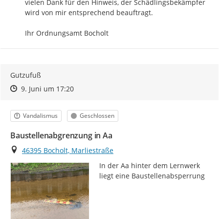
vielen Dank für den Hinweis, der Schädlingsbekämpfer 
wird von mir entsprechend beauftragt.

Ihr Ordnungsamt Bocholt
Gutzufuß
Zeitpunkt des Erstellens
Zeitpunkt des Erstellens
Zur Äußerung
9. Juni um 17:20
Kategorie
Status
Vandalismus
Geschlossen
Baustellenabgrenzung in Aa
Ort
46395 Bocholt, Marliestraße
In der Aa hinter dem Lernwerk 
liegt eine Baustellenabsperrung