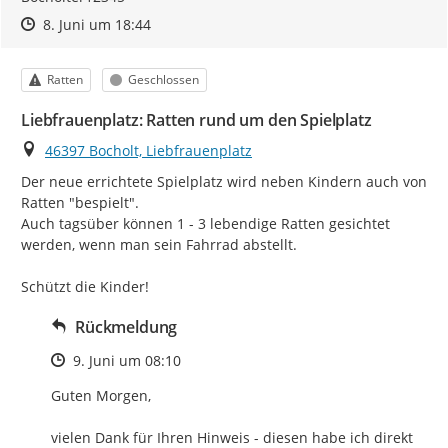
Zeitpunkt des Erstellens
Zeitpunkt des Erstellens
Zur Äußerung
8. Juni um 18:44
Kategorie
Status
Ratten
Geschlossen
Liebfrauenplatz: Ratten rund um den Spielplatz
Ort
46397 Bocholt, Liebfrauenplatz
Der neue errichtete Spielplatz wird neben Kindern auch von 
Ratten "bespielt".

Auch tagsüber können 1 - 3 lebendige Ratten gesichtet 
werden, wenn man sein Fahrrad abstellt.

Schützt die Kinder!
Rückmeldung
Zeitpunkt des Erstellens
9. Juni um 08:10
Guten Morgen,

vielen Dank für Ihren Hinweis - diesen habe ich direkt 