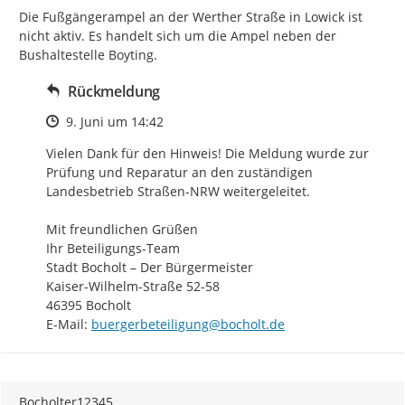
Die Fußgängerampel an der Werther Straße in Lowick ist 
nicht aktiv. Es handelt sich um die Ampel neben der 
Bushaltestelle Boyting.
Rückmeldung
Zeitpunkt des Erstellens
9. Juni um 14:42
Vielen Dank für den Hinweis! Die Meldung wurde zur 
Prüfung und Reparatur an den zuständigen 
Landesbetrieb Straßen-NRW weitergeleitet.

Mit freundlichen Grüßen

Ihr Beteiligungs-Team

Stadt Bocholt – Der Bürgermeister

Kaiser-Wilhelm-Straße 52-58

46395 Bocholt

E-Mail: 
buergerbeteiligung@bocholt.de
Bocholter12345