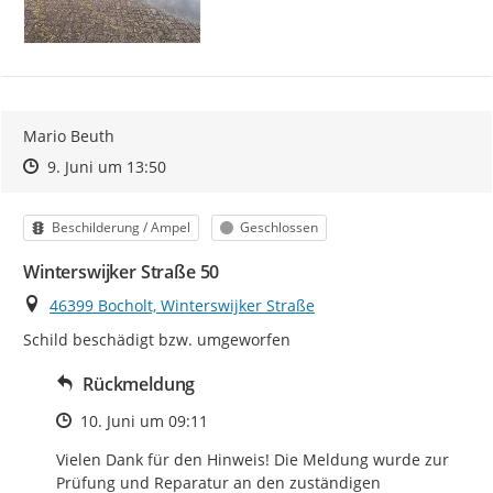
Mario Beuth
Zeitpunkt des Erstellens
Zeitpunkt des Erstellens
Zur Äußerung
9. Juni um 13:50
Kategorie
Status
Beschilderung / Ampel
Geschlossen
Winterswijker Straße 50
Ort
46399 Bocholt, Winterswijker Straße
Schild beschädigt bzw. umgeworfen
Rückmeldung
Zeitpunkt des Erstellens
10. Juni um 09:11
Vielen Dank für den Hinweis! Die Meldung wurde zur 
Prüfung und Reparatur an den zuständigen 