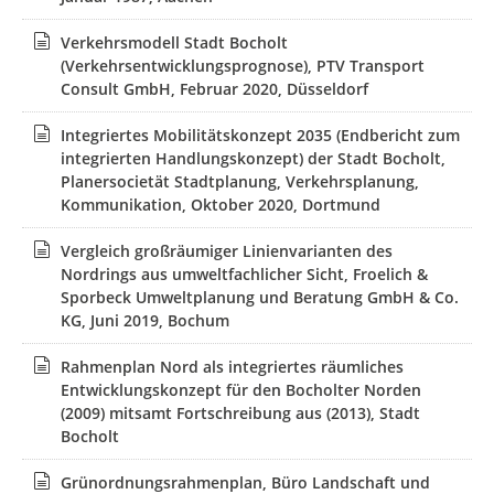
nächsten Verfahrensschritte sowie der nachlaufenden
Ausführungsplanungen ist es als zielführend erachtet
Verkehrsmodell Stadt Bocholt
worden, die Bauleitplanung hinsichtlich der
(Verkehrsentwicklungsprognose), PTV Transport
Verbindungsspange zwischen dem Hemdener Weg und der
Consult GmbH, Februar 2020, Düsseldorf
Adenauerallee in zwei Bebauungspläne aufzuteilen. In
diesem Zuge ist für den Kreisverkehr Hemdener Weg ein
Integriertes Mobilitätskonzept 2035 (Endbericht zum
eigenständiger Bebauungsplan 10-7/1 aufgestellt worden.
integrierten Handlungskonzept) der Stadt Bocholt,
Der verbleibende o. g. Teilbereich der Verbindungspange
Planersocietät Stadtplanung, Verkehrsplanung,
erhielt die Bezeichnung 10–7/2.
Kommunikation, Oktober 2020, Dortmund
Der Ausschuss für Planung, Bau und Verkehr beschloss am
Vergleich großräumiger Linienvarianten des
05.02.2025 in Kenntnis der Begründung die
Nordrings aus umweltfachlicher Sicht, Froelich &
Veröffentlichung im Internet und zusätzlich die öffentliche
Sporbeck Umweltplanung und Beratung GmbH & Co.
Auslegung gemäß § 3 Abs. 2 Baugesetzbuch (BauGB) und
KG, Juni 2019, Bochum
die Beteiligung der Behörden und der sonstigen Träger
öffentlicher Belange gemäß § 4 Abs. 2 BauGB im Rahmen
Rahmenplan Nord als integriertes räumliches
der Aufstellung des Bebauungsplanes 10-7/2 für den
Entwicklungskonzept für den Bocholter Norden
Bereich des geplanten Nordrings zwischen dem Hemdener
(2009) mitsamt Fortschreibung aus (2013), Stadt
Weg im Westen und der Adenauerallee im Osten, südlich
Bocholt
der Grundstücke Paul-Henri-Spaak-Weg 1-19 (ungerade
Hausnummern), Jean-Monnet-Ring 2-36 (gerade
Grünordnungsrahmenplan, Büro Landschaft und
Hausnummern) und Winterswijker Straße 5 und 7 sowie