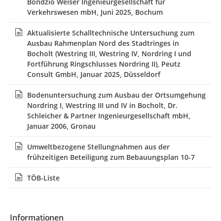
Bondzio Weiser Ingenieurgesellschaft für
Planunterlagen darüber hinaus zu den untenstehenden
Verkehrswesen mbH, Juni 2025, Bochum
Auslegungszeiten zu jedermanns Einsicht bei der Stadt
Bocholt im Fachbereich Stadtplanung und Bauordnung,
Aktualisierte Schalltechnische Untersuchung zum
Kaiser-Wilhelm-Straße 52-58, 46395 Bocholt öffentlich
Ausbau Rahmenplan Nord des Stadtringes in
ausliegen.
Bocholt (Westring III, Westring IV, Nordring I und
Fortführung Ringschlusses Nordring II), Peutz
Auslegungszeiten neben der Veröffentlichung im
Internet:
Consult GmbH, Januar 2025, Düsseldorf
vormittags:
Bodenuntersuchung zum Ausbau der Ortsumgehung
montags, mittwochs, donnerstags, freitags von
Nordring I, Westring III und IV in Bocholt, Dr.
08.00 - 12.30 Uhr
Schleicher & Partner Ingenieurgesellschaft mbH,
Januar 2006, Gronau
nachmittags:
montags, mittwochs, donnerstags von
Umweltbezogene Stellungnahmen aus der
14.00 - 17.00 Uhr
frühzeitigen Beteiligung zum Bebauungsplan 10-7
Hinweis: Außerhalb der genannten Zeiten ist eine
Einsichtnahme nur nach vorheriger telefonischer
TÖB-Liste
Terminabsprache unter +49 2871 953-3105 (Herr
Buschmann) möglich.
Während der Veröffentlichungsfrist können zu diesem Plan
Informationen