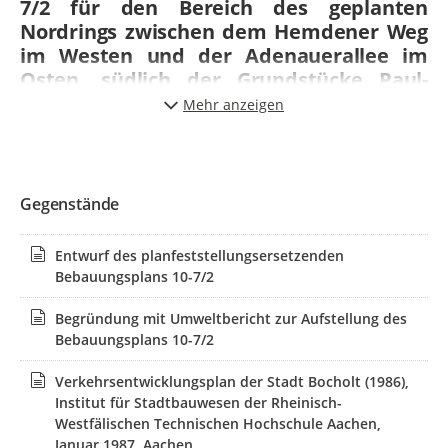
7/2 für den Bereich des geplanten
Nordrings zwischen dem Hemdener Weg
im Westen und der Adenauerallee im
Osten, südlich der Grundstücke Paul-
Henri-Spaak-Weg 1-19 (ungerade
Mehr anzeigen
Hausnummern), Jean-Monnet-Ring 2-36
(gerade Hausnummern) und
Winterswijker Straße 5 und 7 sowie
nördlich der Grundstücke Hemdener Weg
Gegenstände
118, Adenauerallee 99 und der Straße
Up`m Höwel, unter Einbeziehung von
Entwurf des planfeststellungsersetzenden
Teilbereichen aus den Bebauungsplänen
Bebauungsplans 10-7/2
10-6, 10-3 und NO 32
Begründung mit Umweltbericht zur Aufstellung des
Der Bebauungsplan 10-7/2 ist ursprünglich als
Bebauungsplans 10-7/2
Bebauungsplan 10-7 eingeleitet worden. Die Erkenntnisse
aus den bisherigen Verfahrensschritten zeigten, dass im
Verkehrsentwicklungsplan der Stadt Bocholt (1986),
weiteren Verfahren verschiedenste Aspekte in
Institut für Stadtbauwesen der Rheinisch-
unterschiedlicher inhaltlicher und zeitlicher Intensität
Westfälischen Technischen Hochschule Aachen,
näher zu betrachten sind. Im Zuge der Vorbereitung der
Januar 1987, Aachen