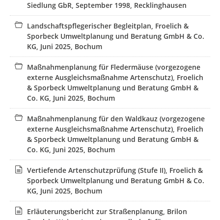
Siedlung GbR, September 1998, Recklinghausen
nördlich der Grundstücke Hemdener Weg 118,
Adenauerallee 99 und der Straße Up`m Höwel, unter
Landschaftspflegerischer Begleitplan, Froelich &
Einbeziehung von Teilbereichen aus den Bebauungsplänen
Sporbeck Umweltplanung und Beratung GmbH & Co.
10-6, 10-3 und NO 32, einschließlich
KG, Juni 2025, Bochum
vorgezogener externer Ausgleichsmaßnahmen für die
Eingriffe in den Artenschutz
Maßnahmenplanung für Fledermäuse (vorgezogene
externer Kompensationsmaßnahmen für die Eingriffe in
externe Ausgleichsmaßnahme Artenschutz), Froelich
Natur und Landschaft
& Sporbeck Umweltplanung und Beratung GmbH &
der Ersatzaufforstungsmaßnahme für den Eingriff in
Co. KG, Juni 2025, Bochum
den Wald
Maßnahmenplanung für den Waldkauz (vorgezogene
zur Schaffung der planungsrechtlichen Voraussetzungen für
externe Ausgleichsmaßnahme Artenschutz), Froelich
die Realisierung von Teilstrecken des äußeren
& Sporbeck Umweltplanung und Beratung GmbH &
Straßenringes in Bocholt.
Co. KG, Juni 2025, Bochum
Der Entwurf des Bebauungsplanes wird
Vertiefende Artenschutzprüfung (Stufe II), Froelich &
vom 24.07.2025 bis einschließlich 08.09.2025
Sporbeck Umweltplanung und Beratung GmbH & Co.
KG, Juni 2025, Bochum
im Internet veröffentlicht. Parallel sind die Behörden und
sonstigen Träger öffentlicher Belange am Verfahren zu
Erläuterungsbericht zur Straßenplanung, Brilon
beteiligen. Es wird darauf hingewiesen, dass die genannten