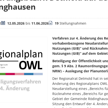
nghausen
Zeitraum
Stellungnahmen
t
12.05.2026
bis
11.06.2026
19
Stellungnahmen
Verfahren zur
4. Änderung des Re
vorhabenbezogene Neudarstellung 
Nutzungen (GIB)“ und Rücknahme 
Nutzungen (GIB)“ auf dem Gebie
Beteiligung der Öffentlichkeit un
gem. § 9 Abs. 2 Raumordnungsges
NRW) – Auslegung der Planunterl
Der Regionalrat Detmold hat in sei
Änderung des Regionalplans OWL 
Neudarstellung eines „Bereichs fü
Rücknahme eines „Bereichs für ge
Gebiet der Gemeinde Rödinghausen 
Sitzung den Entwurf der 4. Ände