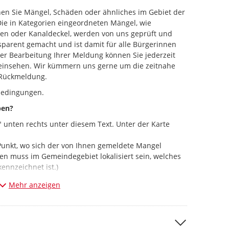
n Sie Mängel, Schäden oder ähnliches im Gebiet der
e in Kategorien eingeordneten Mängel, wie
ten oder Kanaldeckel, werden von uns geprüft und
nsparent gemacht und ist damit für alle Bürgerinnen
der Bearbeitung Ihrer Meldung können Sie jederzeit
einsehen. Wir kümmern uns gerne um die zeitnahe
 Rückmeldung.
ebedingungen.
ben?
" unten rechts unter diesem Text. Unter der Karte
 Punkt, wo sich der von Ihnen gemeldete Mangel
en muss im Gemeindegebiet lokalisiert sein, welches
kennzeichnet ist.)
gorie für Ihre Meldung aus.
Mehr anzeigen
urz den Sachverhalt.
ch.
n Namen und Ihre E-Mail-Adresse an, sodass wir den
ätigen und uns wegen eventueller Rückfragen an Sie