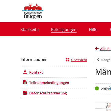
Portalnavigation
Startseite
Beteiligungen
Hilfe
Alle B
Informationen
Übersicht
Mänge
Män
Kontakt
Teilnahmebedingungen
Status
Z
Aktiv
Datenschutzerklärung