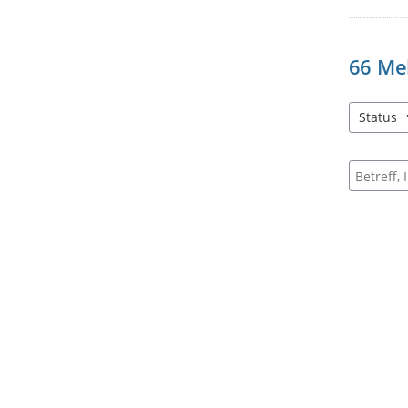
66
Me
Status
3 Einträg
Suche na