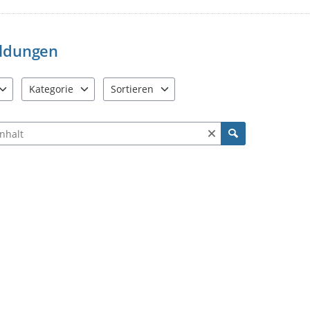
wenden können.
Klicken Sie auf "Meldung abs
Gemeindeverwaltung übermitt
ldungen
Vielen Dank für Ihre Mithilfe!
Kategorie
Sortieren
e verfügbar. Benutzen Sie "Pfeiltaste oben" und "Pfeiltaste unten"
8 Einträge verfügbar. Benutzen Sie "Pfeiltaste oben" und "Pfe
2 Einträge verfügbar. Benutzen Sie "Pfeiltas
ch Meldungen und Kommentaren