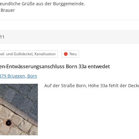
eundliche Grüße aus der Burggemeinde.

 Brauer
11
egorie
Status
al- und Gullideckel, Kanalisation
Neu
en-Entwässerungsanschluss Born 33a entwedet
379 Brüggen, Born
Auf der Straße Born, Höhe 33a fehlt der Dec