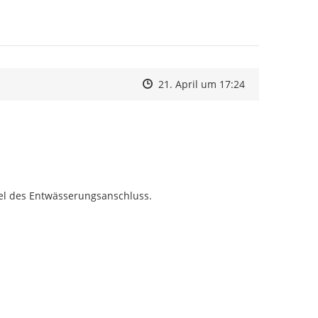
Zeitpunkt des Erstellens
Zeitpunkt des Erstellens
Zur Äußerung
21. April um 17:24
kel des Entwässerungsanschluss.