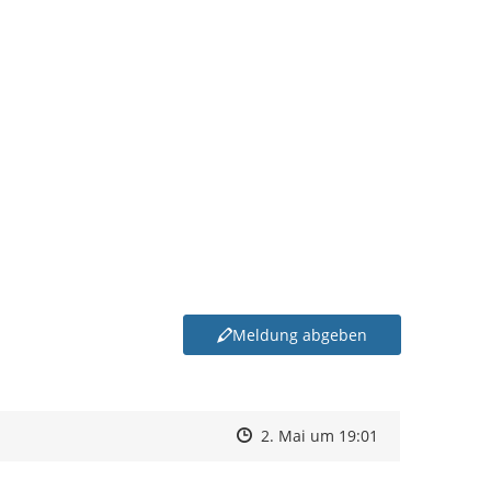
Meldung abgeben
Zeitpunkt des Erstellens
Zeitpunkt des Erstellens
Zur Äußerung
2. Mai um 19:01