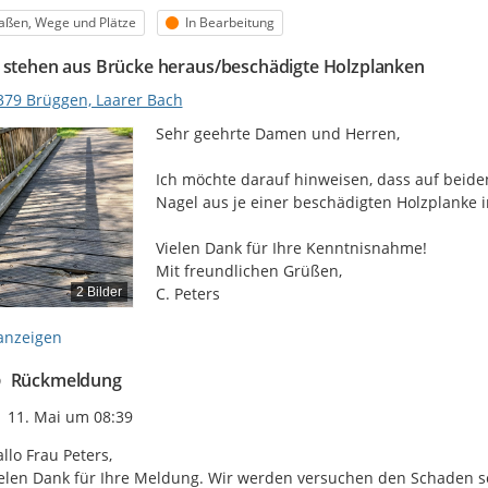
egorie
Status
aßen, Wege und Plätze
In Bearbeitung
 stehen aus Brücke heraus/beschädigte Holzplanken
379 Brüggen, Laarer Bach
Sehr geehrte Damen und Herren,

Ich möchte darauf hinweisen, dass auf beiden
Nagel aus je einer beschädigten Holzplanke i
Vielen Dank für Ihre Kenntnisnahme!

Mit freundlichen Grüßen,

C. Peters
2 Bilder
anzeigen
Rückmeldung
Zeitpunkt des Erstellens
11. Mai um 08:39
llo Frau Peters,

elen Dank für Ihre Meldung. Wir werden versuchen den Schaden sc