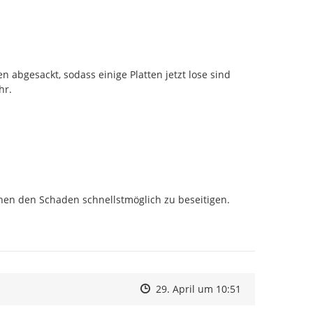
bgesackt, sodass einige Platten jetzt lose sind 
hr.
en den Schaden schnellstmöglich zu beseitigen.

Zeitpunkt des Erstellens
Zeitpunkt des Erstellens
Zur Äußerung
29. April um 10:51