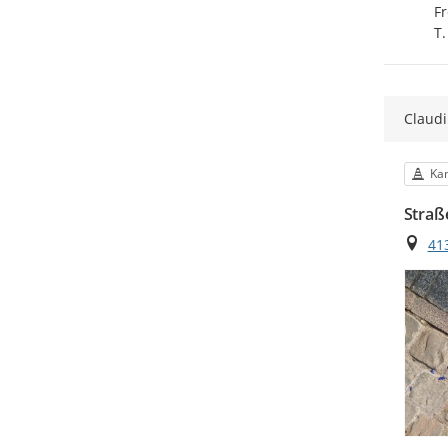
Fr
T.
Claudi
Kat
Kan
Straß
Ort
41