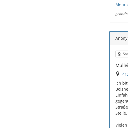
Mehr 
geände
Anon
Kat
Son
Mülle
Ort
41
Ich bi
Boishe
Einfah
gegenü
Straße
Stelle.

Vielen