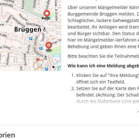
Über unseren Mängelmelder könne
Burggemeinde Brüggen melden. Di
Schlaglöcher, lockere Gehwegplat
bearbeitet. Ihr Anliegen wird tra
und Bürger sichtbar. Den Status 
hier im Mängelmelder-Verfahren 
Behebung und geben Ihnen eine
Bitte beachten Sie die Teilnahm
Wie kann ich eine Meldung abge
Klicken Sie auf "Ihre Meldung
öffnet sich ein Textfeld.
Setzen Sie auf der Karte den
befindet. (Achtung: Der Schad
durch die lilafarbene Linie ge
Wählen Sie die passende Kate
Beschreiben Sie im Textfeld k
Laden Sie optional ein Bild ho
Geben Sie Ihren vollständige
orien
Eingang Ihrer Nachricht best