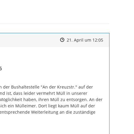
Zeitpunkt des Erstellens
Zeitpunkt des Erstellens
Zur Äußerung
21. April um 12:05
6
der Bushaltestelle "An der Kreuzstr." auf der 
 ist, dass leider vermehrt Müll in unserer 
Möglichkeit haben, ihren Müll zu entsorgen. An der 
ch ein Mülleimer. Dort liegt kaum Müll auf der 
m entsprechende Weiterleitung an die zuständige 