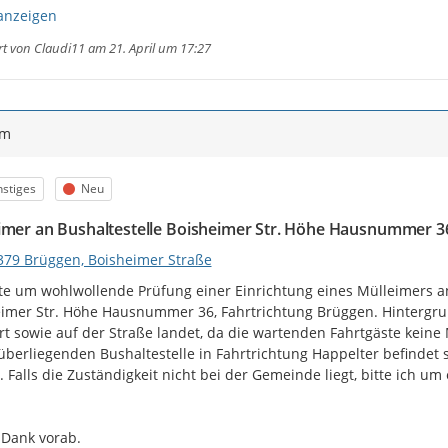
anzeigen
rt von
Claudi11
am 21. April um 17:27
ym
egorie
Status
stiges
Neu
imer an Bushaltestelle Boisheimer Str. Höhe Hausnummer 3
379 Brüggen, Boisheimer Straße
tte um wohlwollende Prüfung einer Einrichtung eines Mülleimers an 
imer Str. Höhe Hausnummer 36, Fahrtrichtung Brüggen. Hintergrund
rt sowie auf der Straße landet, da die wartenden Fahrtgäste keine 
berliegenden Bushaltestelle in Fahrtrichtung Happelter befindet si
. Falls die Zuständigkeit nicht bei der Gemeinde liegt, bitte ich u
 Dank vorab.