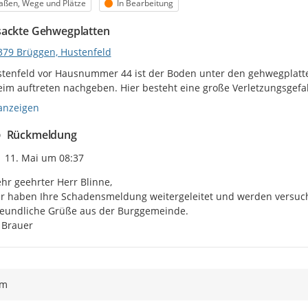
egorie
Status
aßen, Wege und Plätze
In Bearbeitung
ackte Gehwegplatten
379 Brüggen, Hustenfeld
tenfeld vor Hausnummer 44 ist der Boden unter den gehwegplatten a
im auftreten nachgeben. Hier besteht eine große Verletzungsgefa
anzeigen
Rückmeldung
Zeitpunkt des Erstellens
11. Mai um 08:37
hr geehrter Herr Blinne,

r haben Ihre Schadensmeldung weitergeleitet und werden versuch
eundliche Grüße aus der Burggemeinde.

 Brauer
ym