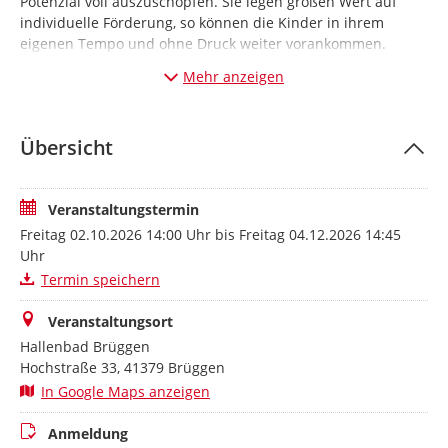
Potenzial voll auszuschöpfen. Sie legen großen Wert auf
individuelle Förderung, so können die Kinder in ihrem
eigenen Tempo und ohne Druck weiter vorankommen.
Vertiefung der Schwimmtechniken
Mehr anzeigen
Neue Schwimmstile kennenlernen
Selbstvertrauen & Sicherheit im Wasser weiter stärken
10 Übungseinheiten je 45 Minuten
Übersicht
kleine Übungsgruppe mit zehn Kindern
Voraussetzung Seepferdchen
Veranstaltungstermin
Je Kurs 10 Einheiten freitags von 14:00 bis 14:45 Uhr für
Freitag 02.10.2026 14:00 Uhr bis Freitag 04.12.2026 14:45
95,00 Euro
Uhr
Der Kurs findet grundsätzlich auch während der Ferien
Termin speichern
statt.
(Ausnahme Sommerferien)
Die Anmeldung ist erst mit einer rechtzeitigen Bezahlung
Veranstaltungsort
des Kursbeitrages abgeschlossen. (siehe
Hallenbad Brüggen
Teilnahmebedingungen)
Hochstraße 33, 41379 Brüggen
Bei Fragen wenden Sie sich gerne jederzeit an das Team des
In Google Maps anzeigen
Hallenbads!
Anmeldung