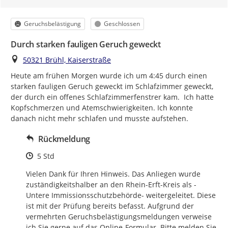
Kategorie
Status
Geruchsbelästigung
Geschlossen
Durch starken fauligen Geruch geweckt
Ort
50321 Brühl, Kaiserstraße
Heute am frühen Morgen wurde ich um 4:45 durch einen 
starken fauligen Geruch geweckt im Schlafzimmer geweckt, 
der durch ein offenes Schlafzimmerfenstrer kam.  Ich hatte 
Kopfschmerzen und Atemschwierigkeiten. Ich konnte 
danach nicht mehr schlafen und musste aufstehen.
Rückmeldung
Zeitpunkt des Erstellens
5 Std
Vielen Dank für Ihren Hinweis. Das Anliegen wurde 
zuständigkeitshalber an den Rhein-Erft-Kreis als -
Untere Immissionsschutzbehörde- weitergeleitet. Diese 
ist mit der Prüfung bereits befasst. Aufgrund der 
vermehrten Geruchsbelästigungsmeldungen verweise 
ich Sie gerne auf das Online-Formular. Bitte melden Sie 