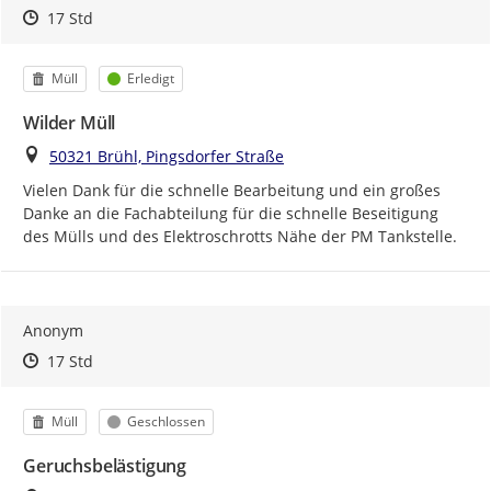
Zeitpunkt des Erstellens
Zeitpunkt des Erstellens
Zur Äußerung
17 Std
Kategorie
Status
Müll
Erledigt
Wilder Müll
Ort
50321 Brühl, Pingsdorfer Straße
Vielen Dank für die schnelle Bearbeitung und ein großes 
Danke an die Fachabteilung für die schnelle Beseitigung 
des Mülls und des Elektroschrotts Nähe der PM Tankstelle.
Anonym
Zeitpunkt des Erstellens
Zeitpunkt des Erstellens
Zur Äußerung
17 Std
Kategorie
Status
Müll
Geschlossen
Geruchsbelästigung