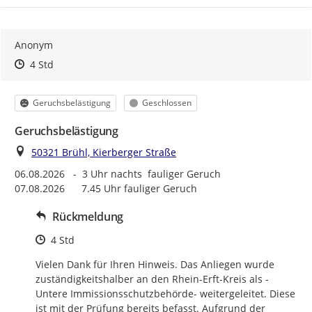
Anonym
Zeitpunkt des Erstellens
Zeitpunkt des Erstellens
Zur Äußerung
4 Std
Kategorie
Status
Geruchsbelästigung
Geschlossen
Geruchsbelästigung
Ort
50321 Brühl, Kierberger Straße
06.08.2026   -  3 Uhr nachts  fauliger Geruch

07.08.2026      7.45 Uhr fauliger Geruch
Rückmeldung
Zeitpunkt des Erstellens
4 Std
Vielen Dank für Ihren Hinweis. Das Anliegen wurde 
zuständigkeitshalber an den Rhein-Erft-Kreis als -
Untere Immissionsschutzbehörde- weitergeleitet. Diese 
ist mit der Prüfung bereits befasst. Aufgrund der 