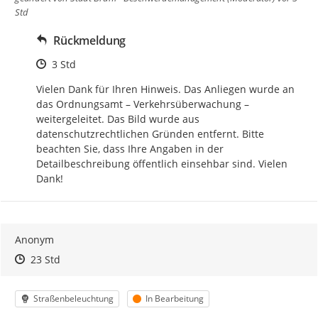
Std
Rückmeldung
Zeitpunkt des Erstellens
3 Std
Vielen Dank für Ihren Hinweis. Das Anliegen wurde an 
das Ordnungsamt – Verkehrsüberwachung – 
weitergeleitet. Das Bild wurde aus 
datenschutzrechtlichen Gründen entfernt. Bitte 
beachten Sie, dass Ihre Angaben in der 
Detailbeschreibung öffentlich einsehbar sind. Vielen 
Dank!
Anonym
Zeitpunkt des Erstellens
Zeitpunkt des Erstellens
Zur Äußerung
23 Std
Kategorie
Status
Straßenbeleuchtung
In Bearbeitung