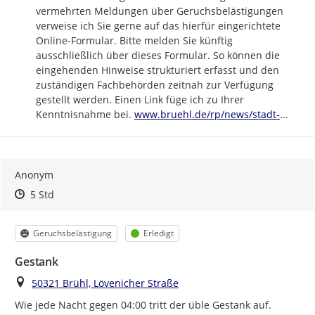
vermehrten Meldungen über Geruchsbelästigungen 
verweise ich Sie gerne auf das hierfür eingerichtete 
Online-Formular. Bitte melden Sie künftig 
ausschließlich über dieses Formular. So können die 
eingehenden Hinweise strukturiert erfasst und den 
zuständigen Fachbehörden zeitnah zur Verfügung 
gestellt werden. Einen Link füge ich zu Ihrer 
https://
bruehl-
Kenntnisnahme bei. 
www.bruehl.de/rp/news/stadt-
...
Anonym
Zeitpunkt des Erstellens
Zeitpunkt des Erstellens
Zur Äußerung
5 Std
Kategorie
Status
Geruchsbelästigung
Erledigt
Gestank
Ort
50321 Brühl, Lövenicher Straße
Wie jede Nacht gegen 04:00 tritt der üble Gestank auf.