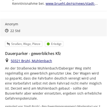
https://
bruehl-
Kenntnisnahme bei. 
www.bruehl.de/rp/news/stadt-
...
Anonym
Zeitpunkt des Erstellens
Zeitpunkt des Erstellens
Zur Äußerung
22 Std
Kategorie
Status
Straßen, Wege, Plätze
Erledigt
Dauerparker - gewerbliches Kfz
Ort
50321 Brühl, Mühlenbach
An der Straßenecke Mühlenbach/Daberger Weg steht 
regelmäßig ein gewerblich genutzter Lkw. Der Wagen wird 
so geparkt, dass die Fahrbahn deutlich verengt wird und 
eine Vorbeifahrt selbst mit dem Fahrrad nicht mehr möglich 
ist. Derzeit wird am Mühlenbach gebaut - sollte der 
Busverkehr aber wieder einsetzten, ergeben sich erhebliche 
Gefahrenpotenziale.
geändert von
Stadt Brühl - Beschwerdemanagement (Moderator)
vor 3