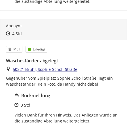
die zuständige Abteilung weitergeleitet.
Anonym
Zeitpunkt des Erstellens
Zeitpunkt des Erstellens
Zur Äußerung
4 Std
Kategorie
Status
Müll
Erledigt
Wäscheständer abgelegt
Ort
50321 Brühl, Sophie-Scholl-Straße
Gegenüber vom Spielplatz Sophie Scholl Straße liegt ein 
Wäscheständer. Kein Foto, da Handy nicht dabei
Rückmeldung
Zeitpunkt des Erstellens
3 Std
Vielen Dank für Ihren Hinweis. Das Anliegen wurde an 
die zuständige Abteilung weitergeleitet.