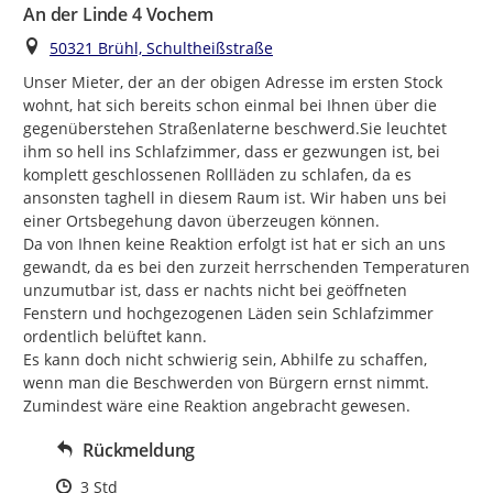
An der Linde 4 Vochem
Ort
50321 Brühl, Schultheißstraße
Unser Mieter, der an der obigen Adresse im ersten Stock 
wohnt, hat sich bereits schon einmal bei Ihnen über die 
gegenüberstehen Straßenlaterne beschwerd.Sie leuchtet 
ihm so hell ins Schlafzimmer, dass er gezwungen ist, bei 
komplett geschlossenen Rollläden zu schlafen, da es 
ansonsten taghell in diesem Raum ist. Wir haben uns bei 
einer Ortsbegehung davon überzeugen können.

Da von Ihnen keine Reaktion erfolgt ist hat er sich an uns 
gewandt, da es bei den zurzeit herrschenden Temperaturen 
unzumutbar ist, dass er nachts nicht bei geöffneten 
Fenstern und hochgezogenen Läden sein Schlafzimmer  
ordentlich belüftet kann.

Es kann doch nicht schwierig sein, Abhilfe zu schaffen, 
wenn man die Beschwerden von Bürgern ernst nimmt.

Zumindest wäre eine Reaktion angebracht gewesen.
Rückmeldung
Zeitpunkt des Erstellens
3 Std