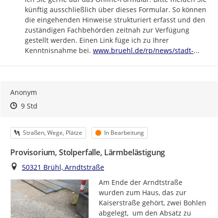
künftig ausschließlich über dieses Formular. So können 
die eingehenden Hinweise strukturiert erfasst und den 
zuständigen Fachbehörden zeitnah zur Verfügung 
gestellt werden. Einen Link füge ich zu Ihrer 
https://
bruehl-
Kenntnisnahme bei. 
www.bruehl.de/rp/news/stadt-
...
Anonym
Zeitpunkt des Erstellens
Zeitpunkt des Erstellens
Zur Äußerung
9 Std
Kategorie
Status
Straßen, Wege, Plätze
In Bearbeitung
Provisorium, Stolperfalle, Lärmbelästigung
Ort
50321 Brühl, Arndtstraße
Am Ende der Arndtstraße 
wurden zum Haus, das zur 
Kaiserstraße gehört, zwei Bohlen 
abgelegt,  um den Absatz zu 