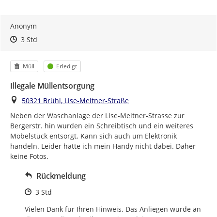
Anonym
Zeitpunkt des Erstellens
Zeitpunkt des Erstellens
Zur Äußerung
3 Std
Kategorie
Status
Müll
Erledigt
Illegale Müllentsorgung
Ort
50321 Brühl, Lise-Meitner-Straße
Neben der Waschanlage der Lise-Meitner-Strasse zur 
Bergerstr. hin wurden ein Schreibtisch und ein weiteres 
Möbelstück entsorgt. Kann sich auch um Elektronik 
handeln. Leider hatte ich mein Handy nicht dabei. Daher 
keine Fotos.
Rückmeldung
Zeitpunkt des Erstellens
3 Std
Vielen Dank für Ihren Hinweis. Das Anliegen wurde an 