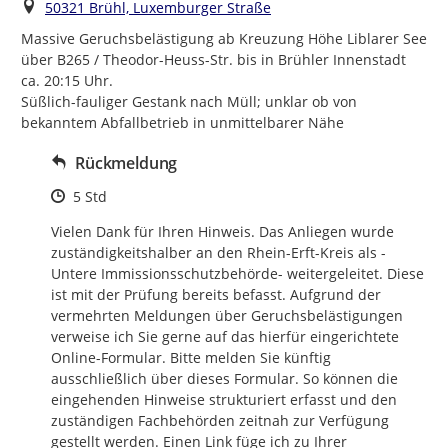
Ort
50321 Brühl, Luxemburger Straße
Massive Geruchsbelästigung ab Kreuzung Höhe Liblarer See 
über B265 / Theodor-Heuss-Str. bis in Brühler Innenstadt 
ca. 20:15 Uhr.

Süßlich-fauliger Gestank nach Müll; unklar ob von 
bekanntem Abfallbetrieb in unmittelbarer Nähe
Rückmeldung
Zeitpunkt des Erstellens
5 Std
Vielen Dank für Ihren Hinweis. Das Anliegen wurde 
zuständigkeitshalber an den Rhein-Erft-Kreis als -
Untere Immissionsschutzbehörde- weitergeleitet. Diese 
ist mit der Prüfung bereits befasst. Aufgrund der 
vermehrten Meldungen über Geruchsbelästigungen 
verweise ich Sie gerne auf das hierfür eingerichtete 
Online-Formular. Bitte melden Sie künftig 
ausschließlich über dieses Formular. So können die 
eingehenden Hinweise strukturiert erfasst und den 
zuständigen Fachbehörden zeitnah zur Verfügung 
gestellt werden. Einen Link füge ich zu Ihrer 