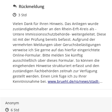
Rückmeldung
Zeitpunkt des Erstellens
3 Std
Vielen Dank für Ihren Hinweis. Das Anliegen wurde 
zuständigkeitshalber an den Rhein-Erft-Kreis als -
Untere Immissionsschutzbehörde- weitergeleitet. Diese 
ist mit der Prüfung bereits befasst. Aufgrund der 
vermehrten Meldungen über Geruchsbelästigungen 
verweise ich Sie gerne auf das hierfür eingerichtete 
Online-Formular. Bitte melden Sie künftig 
ausschließlich über dieses Formular. So können die 
eingehenden Hinweise strukturiert erfasst und den 
zuständigen Fachbehörden zeitnah zur Verfügung 
gestellt werden. Einen Link füge ich zu Ihrer 
https://
bruehl-
Kenntnisnahme bei. 
www.bruehl.de/rp/news/stadt-
...
Anonym
Zeitpunkt des Erstellens
Zeitpunkt des Erstellens
Zur Äußerung
6 Std