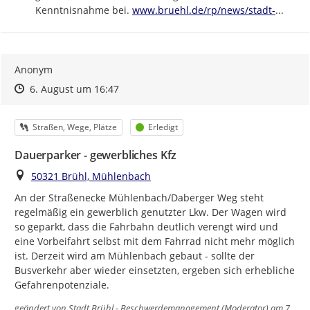
https://
bruehl-
Kenntnisnahme bei. 
www.bruehl.de/rp/news/stadt-
...
Anonym
Zeitpunkt des Erstellens
Zeitpunkt des Erstellens
Zur Äußerung
6. August um 16:47
Kategorie
Status
Straßen, Wege, Plätze
Erledigt
Dauerparker - gewerbliches Kfz
Ort
50321 Brühl, Mühlenbach
An der Straßenecke Mühlenbach/Daberger Weg steht 
regelmäßig ein gewerblich genutzter Lkw. Der Wagen wird 
so geparkt, dass die Fahrbahn deutlich verengt wird und 
eine Vorbeifahrt selbst mit dem Fahrrad nicht mehr möglich 
ist. Derzeit wird am Mühlenbach gebaut - sollte der 
Busverkehr aber wieder einsetzten, ergeben sich erhebliche 
Gefahrenpotenziale.
geändert von
Stadt Brühl - Beschwerdemanagement (Moderator)
am 7.