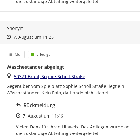
die zuständige Abteilung weitergeleitet.
Anonym
Zeitpunkt des Erstellens
Zeitpunkt des Erstellens
Zur Äußerung
7. August um 11:25
Kategorie
Status
Müll
Erledigt
Wäscheständer abgelegt
Ort
50321 Brühl, Sophie-Scholl-Straße
Gegenüber vom Spielplatz Sophie Scholl Straße liegt ein 
Wäscheständer. Kein Foto, da Handy nicht dabei
Rückmeldung
Zeitpunkt des Erstellens
7. August um 11:46
Vielen Dank für Ihren Hinweis. Das Anliegen wurde an 
die zuständige Abteilung weitergeleitet.