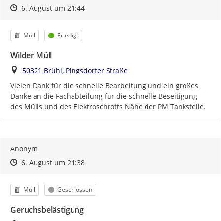
Zeitpunkt des Erstellens
Zeitpunkt des Erstellens
Zur Äußerung
6. August um 21:44
Kategorie
Status
Müll
Erledigt
Wilder Müll
Ort
50321 Brühl, Pingsdorfer Straße
Vielen Dank für die schnelle Bearbeitung und ein großes 
Danke an die Fachabteilung für die schnelle Beseitigung 
des Mülls und des Elektroschrotts Nähe der PM Tankstelle.
Anonym
Zeitpunkt des Erstellens
Zeitpunkt des Erstellens
Zur Äußerung
6. August um 21:38
Kategorie
Status
Müll
Geschlossen
Geruchsbelästigung