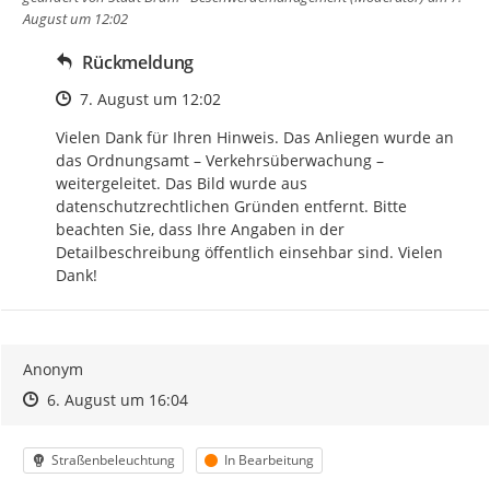
August um 12:02
Rückmeldung
Zeitpunkt des Erstellens
7. August um 12:02
Vielen Dank für Ihren Hinweis. Das Anliegen wurde an 
das Ordnungsamt – Verkehrsüberwachung – 
weitergeleitet. Das Bild wurde aus 
datenschutzrechtlichen Gründen entfernt. Bitte 
beachten Sie, dass Ihre Angaben in der 
Detailbeschreibung öffentlich einsehbar sind. Vielen 
Dank!
Anonym
Zeitpunkt des Erstellens
Zeitpunkt des Erstellens
Zur Äußerung
6. August um 16:04
Kategorie
Status
Straßenbeleuchtung
In Bearbeitung