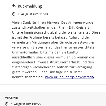
Rückmeldung
Zeitpunkt des Erstellens
7. August um 11:49
Vielen Dank für Ihren Hinweis. Das Anliegen wurde 
zuständigkeitshalber an den Rhein-Erft-Kreis als -
Untere Immissionsschutzbehörde- weitergeleitet. Diese 
ist mit der Prüfung bereits befasst. Aufgrund der 
vermehrten Meldungen über Geruchsbelästigungen 
verweise ich Sie gerne auf das hierfür eingerichtete 
Online-Formular. Bitte melden Sie künftig 
ausschließlich über dieses Formular. So können die 
eingehenden Hinweise strukturiert erfasst und den 
zuständigen Fachbehörden zeitnah zur Verfügung 
gestellt werden. Einen Link füge ich zu Ihrer 
https://
bruehl-
Kenntnisnahme bei. 
www.bruehl.de/rp/news/stadt-
...
Anonym
Zeitpunkt des Erstellens
Zeitpunkt des Erstellens
Zur Äußerung
7. August um 08:56