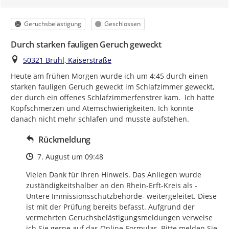
Kategorie
Status
Geruchsbelästigung
Geschlossen
Durch starken fauligen Geruch geweckt
Ort
50321 Brühl, Kaiserstraße
Heute am frühen Morgen wurde ich um 4:45 durch einen 
starken fauligen Geruch geweckt im Schlafzimmer geweckt, 
der durch ein offenes Schlafzimmerfenstrer kam.  Ich hatte 
Kopfschmerzen und Atemschwierigkeiten. Ich konnte 
danach nicht mehr schlafen und musste aufstehen.
Rückmeldung
Zeitpunkt des Erstellens
7. August um 09:48
Vielen Dank für Ihren Hinweis. Das Anliegen wurde 
zuständigkeitshalber an den Rhein-Erft-Kreis als -
Untere Immissionsschutzbehörde- weitergeleitet. Diese 
ist mit der Prüfung bereits befasst. Aufgrund der 
vermehrten Geruchsbelästigungsmeldungen verweise 
ich Sie gerne auf das Online-Formular. Bitte melden Sie 