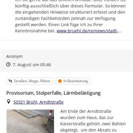
künftig ausschließlich über dieses Formular. So können 
die eingehenden Hinweise strukturiert erfasst und den 
zuständigen Fachbehörden zeitnah zur Verfügung 
gestellt werden. Einen Link füge ich zu Ihrer 
https://
bruehl-
Kenntnisnahme bei. 
www.bruehl.de/rp/news/stadt-
...
Anonym
Zeitpunkt des Erstellens
Zeitpunkt des Erstellens
Zur Äußerung
7. August um 05:46
Kategorie
Status
Straßen, Wege, Plätze
In Bearbeitung
Provisorium, Stolperfalle, Lärmbelästigung
Ort
50321 Brühl, Arndtstraße
Am Ende der Arndtstraße 
wurden zum Haus, das zur 
Kaiserstraße gehört, zwei Bohlen 
abgelegt,  um den Absatz zu 