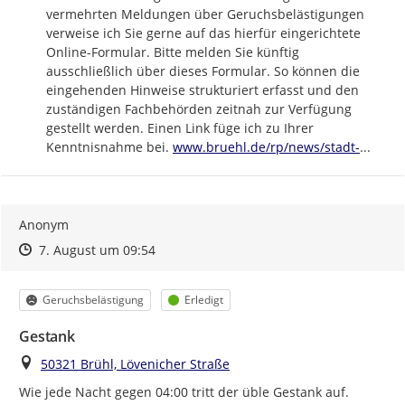
vermehrten Meldungen über Geruchsbelästigungen 
verweise ich Sie gerne auf das hierfür eingerichtete 
Online-Formular. Bitte melden Sie künftig 
ausschließlich über dieses Formular. So können die 
eingehenden Hinweise strukturiert erfasst und den 
zuständigen Fachbehörden zeitnah zur Verfügung 
gestellt werden. Einen Link füge ich zu Ihrer 
https://
bruehl-
Kenntnisnahme bei. 
www.bruehl.de/rp/news/stadt-
...
Anonym
Zeitpunkt des Erstellens
Zeitpunkt des Erstellens
Zur Äußerung
7. August um 09:54
Kategorie
Status
Geruchsbelästigung
Erledigt
Gestank
Ort
50321 Brühl, Lövenicher Straße
Wie jede Nacht gegen 04:00 tritt der üble Gestank auf.