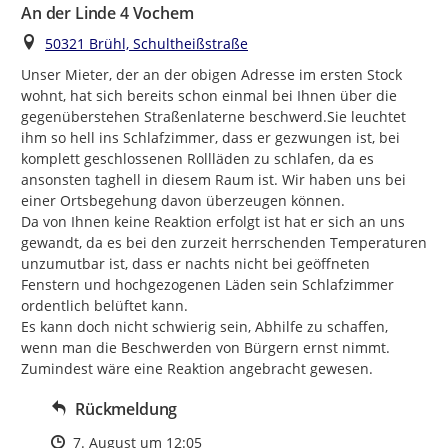
An der Linde 4 Vochem
Ort
50321 Brühl, Schultheißstraße
Unser Mieter, der an der obigen Adresse im ersten Stock 
wohnt, hat sich bereits schon einmal bei Ihnen über die 
gegenüberstehen Straßenlaterne beschwerd.Sie leuchtet 
ihm so hell ins Schlafzimmer, dass er gezwungen ist, bei 
komplett geschlossenen Rollläden zu schlafen, da es 
ansonsten taghell in diesem Raum ist. Wir haben uns bei 
einer Ortsbegehung davon überzeugen können.

Da von Ihnen keine Reaktion erfolgt ist hat er sich an uns 
gewandt, da es bei den zurzeit herrschenden Temperaturen 
unzumutbar ist, dass er nachts nicht bei geöffneten 
Fenstern und hochgezogenen Läden sein Schlafzimmer  
ordentlich belüftet kann.

Es kann doch nicht schwierig sein, Abhilfe zu schaffen, 
wenn man die Beschwerden von Bürgern ernst nimmt.

Zumindest wäre eine Reaktion angebracht gewesen.
Rückmeldung
Zeitpunkt des Erstellens
7. August um 12:05