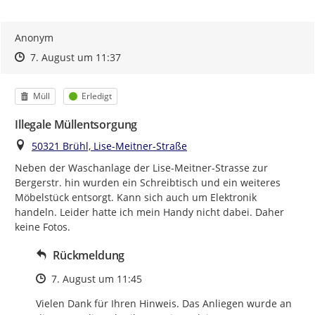
Anonym
Zeitpunkt des Erstellens
Zeitpunkt des Erstellens
Zur Äußerung
7. August um 11:37
Kategorie
Status
Müll
Erledigt
Illegale Müllentsorgung
Ort
50321 Brühl, Lise-Meitner-Straße
Neben der Waschanlage der Lise-Meitner-Strasse zur 
Bergerstr. hin wurden ein Schreibtisch und ein weiteres 
Möbelstück entsorgt. Kann sich auch um Elektronik 
handeln. Leider hatte ich mein Handy nicht dabei. Daher 
keine Fotos.
Rückmeldung
Zeitpunkt des Erstellens
7. August um 11:45
Vielen Dank für Ihren Hinweis. Das Anliegen wurde an 