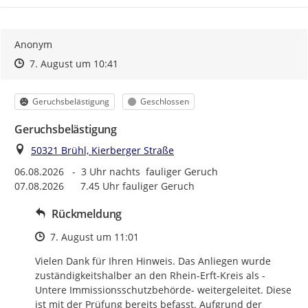
Anonym
Zeitpunkt des Erstellens
Zeitpunkt des Erstellens
Zur Äußerung
7. August um 10:41
Kategorie
Status
Geruchsbelästigung
Geschlossen
Geruchsbelästigung
Ort
50321 Brühl, Kierberger Straße
06.08.2026   -  3 Uhr nachts  fauliger Geruch

07.08.2026      7.45 Uhr fauliger Geruch
Rückmeldung
Zeitpunkt des Erstellens
7. August um 11:01
Vielen Dank für Ihren Hinweis. Das Anliegen wurde 
zuständigkeitshalber an den Rhein-Erft-Kreis als -
Untere Immissionsschutzbehörde- weitergeleitet. Diese 
ist mit der Prüfung bereits befasst. Aufgrund der 