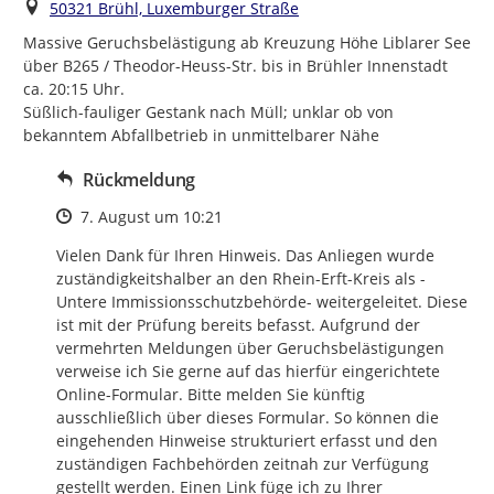
Ort
50321 Brühl, Luxemburger Straße
Massive Geruchsbelästigung ab Kreuzung Höhe Liblarer See 
über B265 / Theodor-Heuss-Str. bis in Brühler Innenstadt 
ca. 20:15 Uhr.

Süßlich-fauliger Gestank nach Müll; unklar ob von 
bekanntem Abfallbetrieb in unmittelbarer Nähe
Rückmeldung
Zeitpunkt des Erstellens
7. August um 10:21
Vielen Dank für Ihren Hinweis. Das Anliegen wurde 
zuständigkeitshalber an den Rhein-Erft-Kreis als -
Untere Immissionsschutzbehörde- weitergeleitet. Diese 
ist mit der Prüfung bereits befasst. Aufgrund der 
vermehrten Meldungen über Geruchsbelästigungen 
verweise ich Sie gerne auf das hierfür eingerichtete 
Online-Formular. Bitte melden Sie künftig 
ausschließlich über dieses Formular. So können die 
eingehenden Hinweise strukturiert erfasst und den 
zuständigen Fachbehörden zeitnah zur Verfügung 
gestellt werden. Einen Link füge ich zu Ihrer 