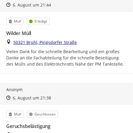
Zeitpunkt des Erstellens
Zeitpunkt des Erstellens
Zur Äußerung
6. August um 21:44
Kategorie
Status
Müll
Erledigt
Wilder Müll
Ort
50321 Brühl, Pingsdorfer Straße
Vielen Dank für die schnelle Bearbeitung und ein großes 
Danke an die Fachabteilung für die schnelle Beseitigung 
des Mülls und des Elektroschrotts Nähe der PM Tankstelle.
Anonym
Zeitpunkt des Erstellens
Zeitpunkt des Erstellens
Zur Äußerung
6. August um 21:38
Kategorie
Status
Müll
Geschlossen
Geruchsbelästigung