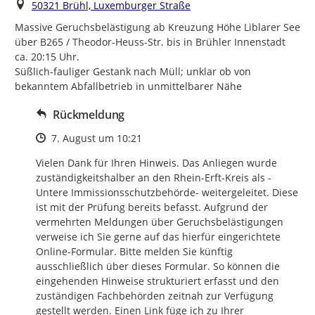
Ort
50321 Brühl, Luxemburger Straße
Massive Geruchsbelästigung ab Kreuzung Höhe Liblarer See 
über B265 / Theodor-Heuss-Str. bis in Brühler Innenstadt 
ca. 20:15 Uhr.

Süßlich-fauliger Gestank nach Müll; unklar ob von 
bekanntem Abfallbetrieb in unmittelbarer Nähe
Rückmeldung
Zeitpunkt des Erstellens
7. August um 10:21
Vielen Dank für Ihren Hinweis. Das Anliegen wurde 
zuständigkeitshalber an den Rhein-Erft-Kreis als -
Untere Immissionsschutzbehörde- weitergeleitet. Diese 
ist mit der Prüfung bereits befasst. Aufgrund der 
vermehrten Meldungen über Geruchsbelästigungen 
verweise ich Sie gerne auf das hierfür eingerichtete 
Online-Formular. Bitte melden Sie künftig 
ausschließlich über dieses Formular. So können die 
eingehenden Hinweise strukturiert erfasst und den 
zuständigen Fachbehörden zeitnah zur Verfügung 
gestellt werden. Einen Link füge ich zu Ihrer 