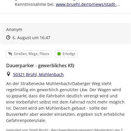
https://
bruehl-
Kenntnisnahme bei. 
www.bruehl.de/rp/news/stadt-
...
Anonym
Zeitpunkt des Erstellens
Zeitpunkt des Erstellens
Zur Äußerung
6. August um 16:47
Kategorie
Status
Straßen, Wege, Plätze
Erledigt
Dauerparker - gewerbliches Kfz
Ort
50321 Brühl, Mühlenbach
An der Straßenecke Mühlenbach/Daberger Weg steht 
regelmäßig ein gewerblich genutzter Lkw. Der Wagen wird 
so geparkt, dass die Fahrbahn deutlich verengt wird und 
eine Vorbeifahrt selbst mit dem Fahrrad nicht mehr möglich 
ist. Derzeit wird am Mühlenbach gebaut - sollte der 
Busverkehr aber wieder einsetzten, ergeben sich erhebliche 
Gefahrenpotenziale.
geändert von
Stadt Brühl - Beschwerdemanagement (Moderator)
am 7.