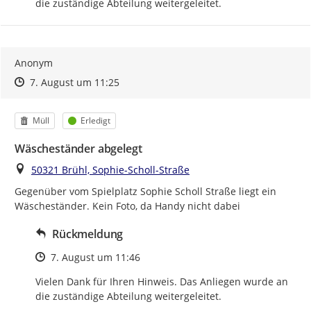
die zuständige Abteilung weitergeleitet.
Anonym
Zeitpunkt des Erstellens
Zeitpunkt des Erstellens
Zur Äußerung
7. August um 11:25
Kategorie
Status
Müll
Erledigt
Wäscheständer abgelegt
Ort
50321 Brühl, Sophie-Scholl-Straße
Gegenüber vom Spielplatz Sophie Scholl Straße liegt ein 
Wäscheständer. Kein Foto, da Handy nicht dabei
Rückmeldung
Zeitpunkt des Erstellens
7. August um 11:46
Vielen Dank für Ihren Hinweis. Das Anliegen wurde an 
die zuständige Abteilung weitergeleitet.