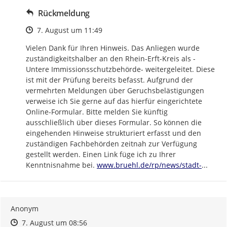
Rückmeldung
Zeitpunkt des Erstellens
7. August um 11:49
Vielen Dank für Ihren Hinweis. Das Anliegen wurde 
zuständigkeitshalber an den Rhein-Erft-Kreis als -
Untere Immissionsschutzbehörde- weitergeleitet. Diese 
ist mit der Prüfung bereits befasst. Aufgrund der 
vermehrten Meldungen über Geruchsbelästigungen 
verweise ich Sie gerne auf das hierfür eingerichtete 
Online-Formular. Bitte melden Sie künftig 
ausschließlich über dieses Formular. So können die 
eingehenden Hinweise strukturiert erfasst und den 
zuständigen Fachbehörden zeitnah zur Verfügung 
gestellt werden. Einen Link füge ich zu Ihrer 
https://
bruehl-
Kenntnisnahme bei. 
www.bruehl.de/rp/news/stadt-
...
Anonym
Zeitpunkt des Erstellens
Zeitpunkt des Erstellens
Zur Äußerung
7. August um 08:56