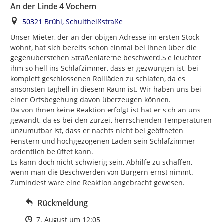
An der Linde 4 Vochem
Ort
50321 Brühl, Schultheißstraße
Unser Mieter, der an der obigen Adresse im ersten Stock 
wohnt, hat sich bereits schon einmal bei Ihnen über die 
gegenüberstehen Straßenlaterne beschwerd.Sie leuchtet 
ihm so hell ins Schlafzimmer, dass er gezwungen ist, bei 
komplett geschlossenen Rollläden zu schlafen, da es 
ansonsten taghell in diesem Raum ist. Wir haben uns bei 
einer Ortsbegehung davon überzeugen können.

Da von Ihnen keine Reaktion erfolgt ist hat er sich an uns 
gewandt, da es bei den zurzeit herrschenden Temperaturen 
unzumutbar ist, dass er nachts nicht bei geöffneten 
Fenstern und hochgezogenen Läden sein Schlafzimmer  
ordentlich belüftet kann.

Es kann doch nicht schwierig sein, Abhilfe zu schaffen, 
wenn man die Beschwerden von Bürgern ernst nimmt.

Zumindest wäre eine Reaktion angebracht gewesen.
Rückmeldung
Zeitpunkt des Erstellens
7. August um 12:05