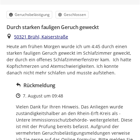
Kategorie
Status
Geruchsbelästigung
Geschlossen
Durch starken fauligen Geruch geweckt
Ort
50321 Brühl, Kaiserstraße
Heute am frühen Morgen wurde ich um 4:45 durch einen 
starken fauligen Geruch geweckt im Schlafzimmer geweckt, 
der durch ein offenes Schlafzimmerfenstrer kam.  Ich hatte 
Kopfschmerzen und Atemschwierigkeiten. Ich konnte 
danach nicht mehr schlafen und musste aufstehen.
Rückmeldung
Zeitpunkt des Erstellens
7. August um 09:48
Vielen Dank für Ihren Hinweis. Das Anliegen wurde 
zuständigkeitshalber an den Rhein-Erft-Kreis als -
Untere Immissionsschutzbehörde- weitergeleitet. Diese 
ist mit der Prüfung bereits befasst. Aufgrund der 
vermehrten Geruchsbelästigungsmeldungen verweise 
ich Sie gerne auf das Online-Formular. Bitte melden Sie 