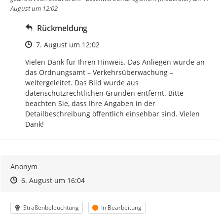
August um 12:02
Rückmeldung
Zeitpunkt des Erstellens
7. August um 12:02
Vielen Dank für Ihren Hinweis. Das Anliegen wurde an 
das Ordnungsamt – Verkehrsüberwachung – 
weitergeleitet. Das Bild wurde aus 
datenschutzrechtlichen Gründen entfernt. Bitte 
beachten Sie, dass Ihre Angaben in der 
Detailbeschreibung öffentlich einsehbar sind. Vielen 
Dank!
Anonym
Zeitpunkt des Erstellens
Zeitpunkt des Erstellens
Zur Äußerung
6. August um 16:04
Kategorie
Status
Straßenbeleuchtung
In Bearbeitung