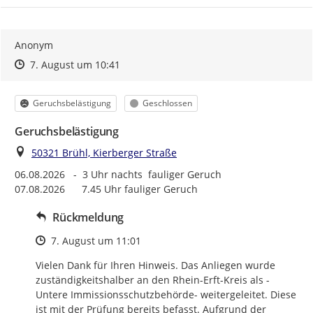
Anonym
Zeitpunkt des Erstellens
Zeitpunkt des Erstellens
Zur Äußerung
7. August um 10:41
Kategorie
Status
Geruchsbelästigung
Geschlossen
Geruchsbelästigung
Ort
50321 Brühl, Kierberger Straße
06.08.2026   -  3 Uhr nachts  fauliger Geruch

07.08.2026      7.45 Uhr fauliger Geruch
Rückmeldung
Zeitpunkt des Erstellens
7. August um 11:01
Vielen Dank für Ihren Hinweis. Das Anliegen wurde 
zuständigkeitshalber an den Rhein-Erft-Kreis als -
Untere Immissionsschutzbehörde- weitergeleitet. Diese 
ist mit der Prüfung bereits befasst. Aufgrund der 