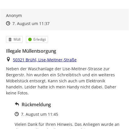
Anonym
Zeitpunkt des Erstellens
Zeitpunkt des Erstellens
Zur Äußerung
7. August um 11:37
Kategorie
Status
Müll
Erledigt
Illegale Müllentsorgung
Ort
50321 Brühl, Lise-Meitner-Straße
Neben der Waschanlage der Lise-Meitner-Strasse zur 
Bergerstr. hin wurden ein Schreibtisch und ein weiteres 
Möbelstück entsorgt. Kann sich auch um Elektronik 
handeln. Leider hatte ich mein Handy nicht dabei. Daher 
keine Fotos.
Rückmeldung
Zeitpunkt des Erstellens
7. August um 11:45
Vielen Dank für Ihren Hinweis. Das Anliegen wurde an 