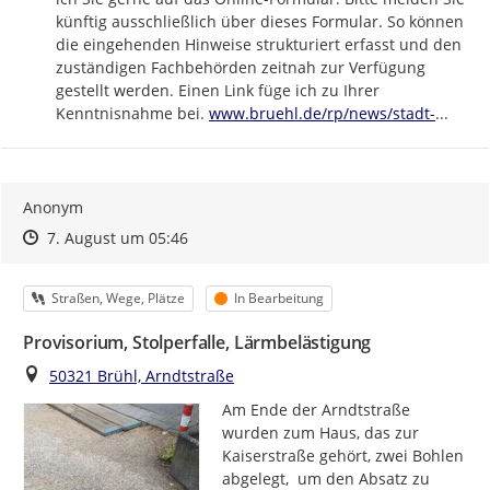
künftig ausschließlich über dieses Formular. So können 
die eingehenden Hinweise strukturiert erfasst und den 
zuständigen Fachbehörden zeitnah zur Verfügung 
gestellt werden. Einen Link füge ich zu Ihrer 
https://
bruehl-
Kenntnisnahme bei. 
www.bruehl.de/rp/news/stadt-
...
Anonym
Zeitpunkt des Erstellens
Zeitpunkt des Erstellens
Zur Äußerung
7. August um 05:46
Kategorie
Status
Straßen, Wege, Plätze
In Bearbeitung
Provisorium, Stolperfalle, Lärmbelästigung
Ort
50321 Brühl, Arndtstraße
Am Ende der Arndtstraße 
wurden zum Haus, das zur 
Kaiserstraße gehört, zwei Bohlen 
abgelegt,  um den Absatz zu 