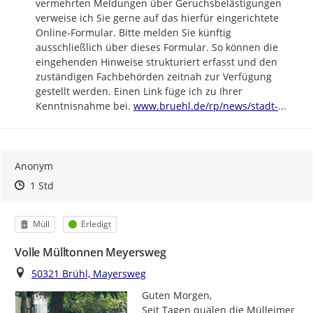
vermehrten Meldungen über Geruchsbelästigungen 
verweise ich Sie gerne auf das hierfür eingerichtete 
Online-Formular. Bitte melden Sie künftig 
ausschließlich über dieses Formular. So können die 
eingehenden Hinweise strukturiert erfasst und den 
zuständigen Fachbehörden zeitnah zur Verfügung 
gestellt werden. Einen Link füge ich zu Ihrer 
https://
bruehl-
Kenntnisnahme bei. 
www.bruehl.de/rp/news/stadt-
...
Anonym
Zeitpunkt des Erstellens
Zeitpunkt des Erstellens
Zur Äußerung
1 Std
Kategorie
Status
Müll
Erledigt
Volle Mülltonnen Meyersweg
Ort
50321 Brühl, Mayersweg
Guten Morgen,

Seit Tagen quälen die Mülleimer 