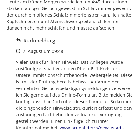
Heute am frühen Morgen wurde ich um 4:45 durch einen 
starken fauligen Geruch geweckt im Schlafzimmer geweckt, 
der durch ein offenes Schlafzimmerfenstrer kam.  Ich hatte 
Kopfschmerzen und Atemschwierigkeiten. Ich konnte 
danach nicht mehr schlafen und musste aufstehen.
Rückmeldung
Zeitpunkt des Erstellens
7. August um 09:48
Vielen Dank für Ihren Hinweis. Das Anliegen wurde 
zuständigkeitshalber an den Rhein-Erft-Kreis als -
Untere Immissionsschutzbehörde- weitergeleitet. Diese 
ist mit der Prüfung bereits befasst. Aufgrund der 
vermehrten Geruchsbelästigungsmeldungen verweise 
ich Sie gerne auf das Online-Formular. Bitte melden Sie 
künftig ausschließlich über dieses Formular. So können 
die eingehenden Hinweise strukturiert erfasst und den 
zuständigen Fachbehörden zeitnah zur Verfügung 
gestellt werden. Einen Link füge ich zu Ihrer 
https://
bruehl-
Kenntnisnahme bei. 
www.bruehl.de/rp/news/stadt-
...