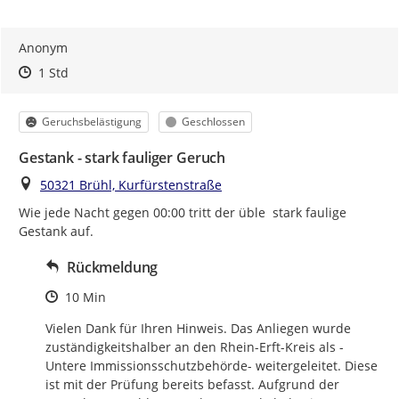
Anonym
Zeitpunkt des Erstellens
Zeitpunkt des Erstellens
Zur Äußerung
1 Std
Kategorie
Status
Geruchsbelästigung
Geschlossen
Gestank - stark fauliger Geruch
Ort
50321 Brühl, Kurfürstenstraße
Wie jede Nacht gegen 00:00 tritt der üble  stark faulige 
Gestank auf.
Rückmeldung
Zeitpunkt des Erstellens
10 Min
Vielen Dank für Ihren Hinweis. Das Anliegen wurde 
zuständigkeitshalber an den Rhein-Erft-Kreis als -
Untere Immissionsschutzbehörde- weitergeleitet. Diese 
ist mit der Prüfung bereits befasst. Aufgrund der 