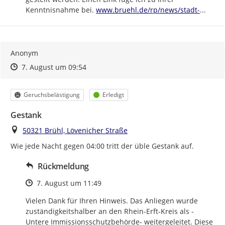
https://
bruehl-
Kenntnisnahme bei. 
www.bruehl.de/rp/news/stadt-
...
Anonym
Zeitpunkt des Erstellens
Zeitpunkt des Erstellens
Zur Äußerung
7. August um 09:54
Kategorie
Status
Geruchsbelästigung
Erledigt
Gestank
Ort
50321 Brühl, Lövenicher Straße
Wie jede Nacht gegen 04:00 tritt der üble Gestank auf.
Rückmeldung
Zeitpunkt des Erstellens
7. August um 11:49
Vielen Dank für Ihren Hinweis. Das Anliegen wurde 
zuständigkeitshalber an den Rhein-Erft-Kreis als -
Untere Immissionsschutzbehörde- weitergeleitet. Diese 