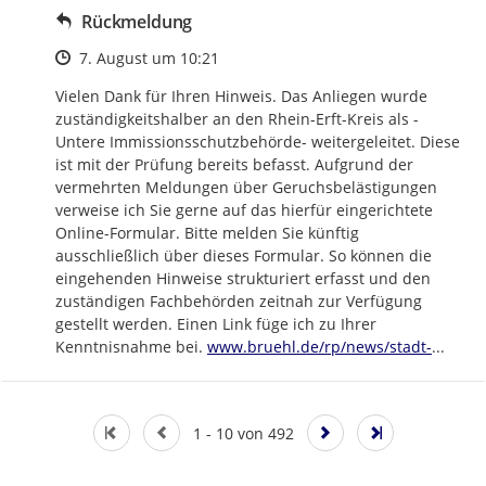
Rückmeldung
Zeitpunkt des Erstellens
7. August um 10:21
Vielen Dank für Ihren Hinweis. Das Anliegen wurde 
zuständigkeitshalber an den Rhein-Erft-Kreis als -
Untere Immissionsschutzbehörde- weitergeleitet. Diese 
ist mit der Prüfung bereits befasst. Aufgrund der 
vermehrten Meldungen über Geruchsbelästigungen 
verweise ich Sie gerne auf das hierfür eingerichtete 
Online-Formular. Bitte melden Sie künftig 
ausschließlich über dieses Formular. So können die 
eingehenden Hinweise strukturiert erfasst und den 
zuständigen Fachbehörden zeitnah zur Verfügung 
gestellt werden. Einen Link füge ich zu Ihrer 
https://
bruehl-
Kenntnisnahme bei. 
www.bruehl.de/rp/news/stadt-
...
1 - 10 von 492