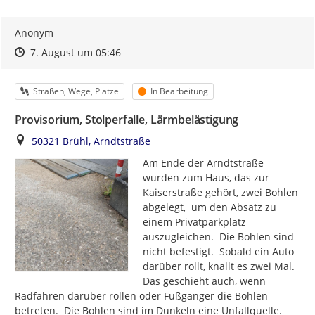
Anonym
Zeitpunkt des Erstellens
Zeitpunkt des Erstellens
Zur Äußerung
7. August um 05:46
Kategorie
Status
Straßen, Wege, Plätze
In Bearbeitung
Provisorium, Stolperfalle, Lärmbelästigung
Ort
50321 Brühl, Arndtstraße
Am Ende der Arndtstraße 
wurden zum Haus, das zur 
Kaiserstraße gehört, zwei Bohlen 
abgelegt,  um den Absatz zu 
einem Privatparkplatz 
auszugleichen.  Die Bohlen sind 
nicht befestigt.  Sobald ein Auto 
darüber rollt, knallt es zwei Mal. 
Das geschieht auch, wenn 
Radfahren darüber rollen oder Fußgänger die Bohlen 
betreten.  Die Bohlen sind im Dunkeln eine Unfallquelle. 