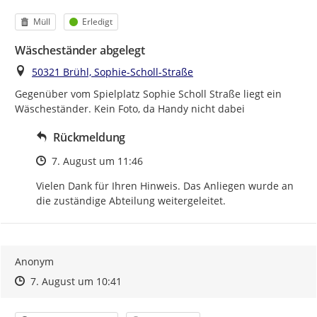
Kategorie
Status
Müll
Erledigt
Wäscheständer abgelegt
Ort
50321 Brühl, Sophie-Scholl-Straße
Gegenüber vom Spielplatz Sophie Scholl Straße liegt ein 
Wäscheständer. Kein Foto, da Handy nicht dabei
Rückmeldung
Zeitpunkt des Erstellens
7. August um 11:46
Vielen Dank für Ihren Hinweis. Das Anliegen wurde an 
die zuständige Abteilung weitergeleitet.
Anonym
Zeitpunkt des Erstellens
Zeitpunkt des Erstellens
Zur Äußerung
7. August um 10:41