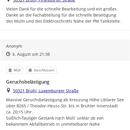
Vielen Dank für die schnelle Bearbeitung und ein großes 
Danke an die Fachabteilung für die schnelle Beseitigung 
des Mülls und des Elektroschrotts Nähe der PM Tankstelle.
Anonym
Zeitpunkt des Erstellens
Zeitpunkt des Erstellens
Zur Äußerung
6. August um 21:38
Kategorie
Status
Müll
Geschlossen
Geruchsbelästigung
Ort
50321 Brühl, Luxemburger Straße
Massive Geruchsbelästigung ab Kreuzung Höhe Liblarer See 
über B265 / Theodor-Heuss-Str. bis in Brühler Innenstadt 
ca. 20:15 Uhr.

Süßlich-fauliger Gestank nach Müll; unklar ob von 
bekanntem Abfallbetrieb in unmittelbarer Nähe