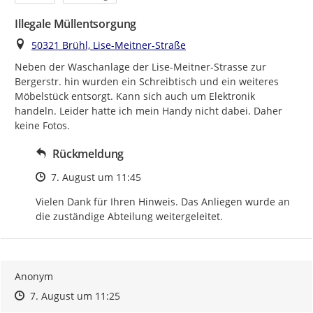
Illegale Müllentsorgung
Ort
50321 Brühl, Lise-Meitner-Straße
Neben der Waschanlage der Lise-Meitner-Strasse zur 
Bergerstr. hin wurden ein Schreibtisch und ein weiteres 
Möbelstück entsorgt. Kann sich auch um Elektronik 
handeln. Leider hatte ich mein Handy nicht dabei. Daher 
keine Fotos.
Rückmeldung
Zeitpunkt des Erstellens
7. August um 11:45
Vielen Dank für Ihren Hinweis. Das Anliegen wurde an 
die zuständige Abteilung weitergeleitet.
Anonym
Zeitpunkt des Erstellens
Zeitpunkt des Erstellens
Zur Äußerung
7. August um 11:25