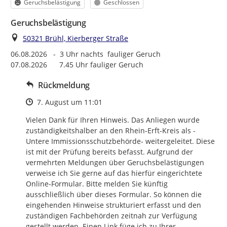
Kategorie
Status
Geruchsbelästigung
Geschlossen
Geruchsbelästigung
Ort
50321 Brühl, Kierberger Straße
06.08.2026   -  3 Uhr nachts  fauliger Geruch

07.08.2026      7.45 Uhr fauliger Geruch
Rückmeldung
Zeitpunkt des Erstellens
7. August um 11:01
Vielen Dank für Ihren Hinweis. Das Anliegen wurde 
zuständigkeitshalber an den Rhein-Erft-Kreis als -
Untere Immissionsschutzbehörde- weitergeleitet. Diese 
ist mit der Prüfung bereits befasst. Aufgrund der 
vermehrten Meldungen über Geruchsbelästigungen 
verweise ich Sie gerne auf das hierfür eingerichtete 
Online-Formular. Bitte melden Sie künftig 
ausschließlich über dieses Formular. So können die 
eingehenden Hinweise strukturiert erfasst und den 
zuständigen Fachbehörden zeitnah zur Verfügung 
gestellt werden. Einen Link füge ich zu Ihrer 