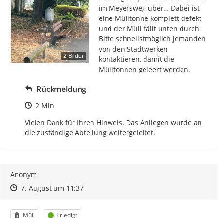
im Meyersweg über… Dabei ist 
eine Mülltonne komplett defekt 
und der Müll fällt unten durch. 
Bitte schnellstmöglich jemanden 
von den Stadtwerken 
2 Bilder
kontaktieren, damit die 
Mülltonnen geleert werden.
Rückmeldung
Zeitpunkt des Erstellens
2 Min
Vielen Dank für Ihren Hinweis. Das Anliegen wurde an 
die zuständige Abteilung weitergeleitet.
Anonym
Zeitpunkt des Erstellens
Zeitpunkt des Erstellens
Zur Äußerung
7. August um 11:37
Kategorie
Status
Müll
Erledigt