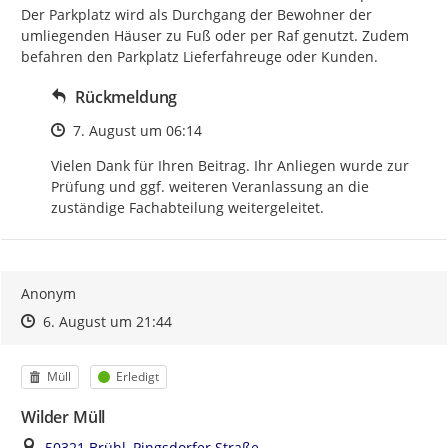
Der Parkplatz wird als Durchgang der Bewohner der 
umliegenden Häuser zu Fuß oder per Raf genutzt. Zudem 
befahren den Parkplatz Lieferfahreuge oder Kunden.
Rückmeldung
Zeitpunkt des Erstellens
7. August um 06:14
Vielen Dank für Ihren Beitrag. Ihr Anliegen wurde zur 
Prüfung und ggf. weiteren Veranlassung an die 
zuständige Fachabteilung weitergeleitet.
Anonym
Zeitpunkt des Erstellens
Zeitpunkt des Erstellens
Zur Äußerung
6. August um 21:44
Kategorie
Status
Müll
Erledigt
Wilder Müll
Ort
50321 Brühl, Pingsdorfer Straße