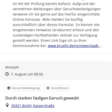
ist mit der Prüfung bereits befasst. Aufgrund der 
vermehrten Meldungen über Geruchsbelästigungen 
verweise ich Sie gerne auf das hierfür eingerichtete 
Online-Formular. Bitte melden Sie künftig 
ausschließlich über dieses Formular. So können die 
eingehenden Hinweise strukturiert erfasst und den 
zuständigen Fachbehörden zeitnah zur Verfügung 
gestellt werden. Einen Link füge ich zu Ihrer 
https://
bruehl-
Kenntnisnahme bei. 
www.bruehl.de/rp/news/stadt-
...
Anonym
Zeitpunkt des Erstellens
Zeitpunkt des Erstellens
Zur Äußerung
7. August um 08:56
Kategorie
Status
Geruchsbelästigung
Geschlossen
Durch starken fauligen Geruch geweckt
Ort
50321 Brühl, Kaiserstraße