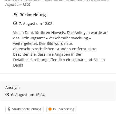
August um 12:02
Rückmeldung
Zeitpunkt des Erstellens
7. August um 12:02
Vielen Dank für Ihren Hinweis. Das Anliegen wurde an 
das Ordnungsamt – Verkehrsüberwachung – 
weitergeleitet. Das Bild wurde aus 
datenschutzrechtlichen Gründen entfernt. Bitte 
beachten Sie, dass Ihre Angaben in der 
Detailbeschreibung öffentlich einsehbar sind. Vielen 
Dank!
Anonym
Zeitpunkt des Erstellens
Zeitpunkt des Erstellens
Zur Äußerung
6. August um 16:04
Kategorie
Status
Straßenbeleuchtung
In Bearbeitung