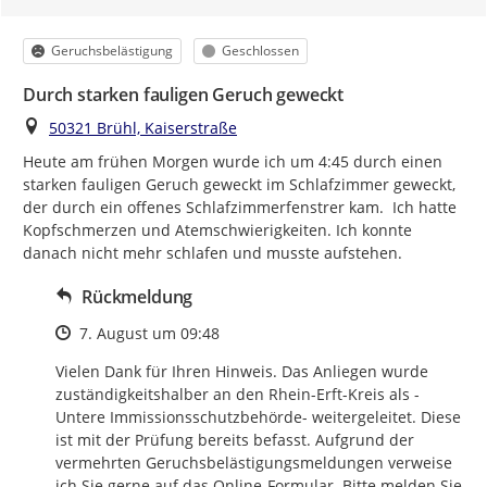
Kategorie
Status
Geruchsbelästigung
Geschlossen
Durch starken fauligen Geruch geweckt
Ort
50321 Brühl, Kaiserstraße
Heute am frühen Morgen wurde ich um 4:45 durch einen 
starken fauligen Geruch geweckt im Schlafzimmer geweckt, 
der durch ein offenes Schlafzimmerfenstrer kam.  Ich hatte 
Kopfschmerzen und Atemschwierigkeiten. Ich konnte 
danach nicht mehr schlafen und musste aufstehen.
Rückmeldung
Zeitpunkt des Erstellens
7. August um 09:48
Vielen Dank für Ihren Hinweis. Das Anliegen wurde 
zuständigkeitshalber an den Rhein-Erft-Kreis als -
Untere Immissionsschutzbehörde- weitergeleitet. Diese 
ist mit der Prüfung bereits befasst. Aufgrund der 
vermehrten Geruchsbelästigungsmeldungen verweise 
ich Sie gerne auf das Online-Formular. Bitte melden Sie 