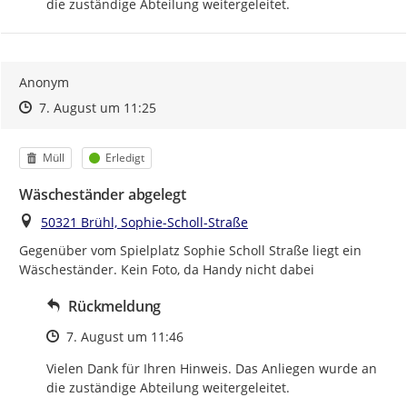
die zuständige Abteilung weitergeleitet.
Anonym
Zeitpunkt des Erstellens
Zeitpunkt des Erstellens
Zur Äußerung
7. August um 11:25
Kategorie
Status
Müll
Erledigt
Wäscheständer abgelegt
Ort
50321 Brühl, Sophie-Scholl-Straße
Gegenüber vom Spielplatz Sophie Scholl Straße liegt ein 
Wäscheständer. Kein Foto, da Handy nicht dabei
Rückmeldung
Zeitpunkt des Erstellens
7. August um 11:46
Vielen Dank für Ihren Hinweis. Das Anliegen wurde an 
die zuständige Abteilung weitergeleitet.