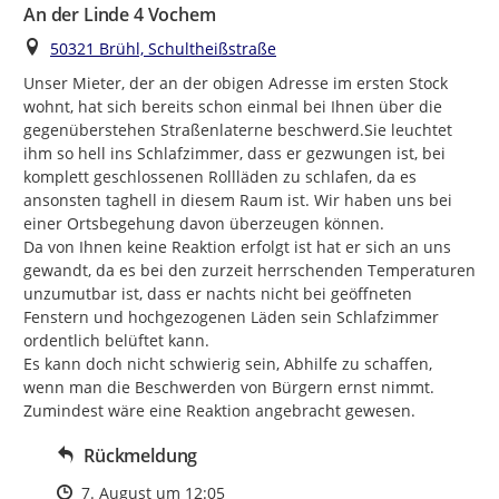
An der Linde 4 Vochem
Ort
50321 Brühl, Schultheißstraße
Unser Mieter, der an der obigen Adresse im ersten Stock 
wohnt, hat sich bereits schon einmal bei Ihnen über die 
gegenüberstehen Straßenlaterne beschwerd.Sie leuchtet 
ihm so hell ins Schlafzimmer, dass er gezwungen ist, bei 
komplett geschlossenen Rollläden zu schlafen, da es 
ansonsten taghell in diesem Raum ist. Wir haben uns bei 
einer Ortsbegehung davon überzeugen können.

Da von Ihnen keine Reaktion erfolgt ist hat er sich an uns 
gewandt, da es bei den zurzeit herrschenden Temperaturen 
unzumutbar ist, dass er nachts nicht bei geöffneten 
Fenstern und hochgezogenen Läden sein Schlafzimmer  
ordentlich belüftet kann.

Es kann doch nicht schwierig sein, Abhilfe zu schaffen, 
wenn man die Beschwerden von Bürgern ernst nimmt.

Zumindest wäre eine Reaktion angebracht gewesen.
Rückmeldung
Zeitpunkt des Erstellens
7. August um 12:05