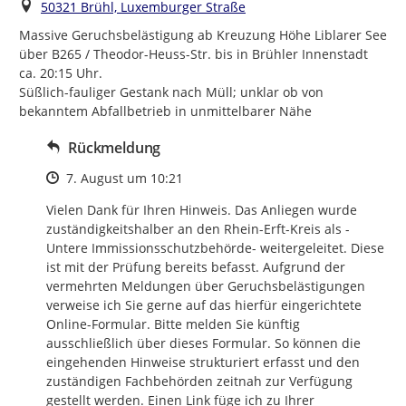
Ort
50321 Brühl, Luxemburger Straße
Massive Geruchsbelästigung ab Kreuzung Höhe Liblarer See 
über B265 / Theodor-Heuss-Str. bis in Brühler Innenstadt 
ca. 20:15 Uhr.

Süßlich-fauliger Gestank nach Müll; unklar ob von 
bekanntem Abfallbetrieb in unmittelbarer Nähe
Rückmeldung
Zeitpunkt des Erstellens
7. August um 10:21
Vielen Dank für Ihren Hinweis. Das Anliegen wurde 
zuständigkeitshalber an den Rhein-Erft-Kreis als -
Untere Immissionsschutzbehörde- weitergeleitet. Diese 
ist mit der Prüfung bereits befasst. Aufgrund der 
vermehrten Meldungen über Geruchsbelästigungen 
verweise ich Sie gerne auf das hierfür eingerichtete 
Online-Formular. Bitte melden Sie künftig 
ausschließlich über dieses Formular. So können die 
eingehenden Hinweise strukturiert erfasst und den 
zuständigen Fachbehörden zeitnah zur Verfügung 
gestellt werden. Einen Link füge ich zu Ihrer 