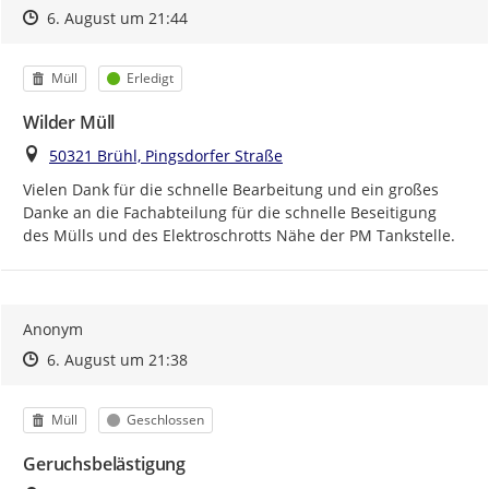
Zeitpunkt des Erstellens
Zeitpunkt des Erstellens
Zur Äußerung
6. August um 21:44
Kategorie
Status
Müll
Erledigt
Wilder Müll
Ort
50321 Brühl, Pingsdorfer Straße
Vielen Dank für die schnelle Bearbeitung und ein großes 
Danke an die Fachabteilung für die schnelle Beseitigung 
des Mülls und des Elektroschrotts Nähe der PM Tankstelle.
Anonym
Zeitpunkt des Erstellens
Zeitpunkt des Erstellens
Zur Äußerung
6. August um 21:38
Kategorie
Status
Müll
Geschlossen
Geruchsbelästigung