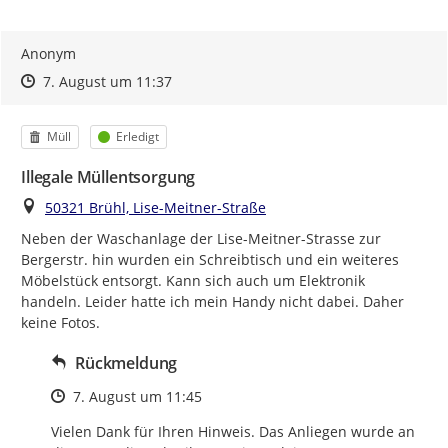
Anonym
Zeitpunkt des Erstellens
Zeitpunkt des Erstellens
Zur Äußerung
7. August um 11:37
Kategorie
Status
Müll
Erledigt
Illegale Müllentsorgung
Ort
50321 Brühl, Lise-Meitner-Straße
Neben der Waschanlage der Lise-Meitner-Strasse zur 
Bergerstr. hin wurden ein Schreibtisch und ein weiteres 
Möbelstück entsorgt. Kann sich auch um Elektronik 
handeln. Leider hatte ich mein Handy nicht dabei. Daher 
keine Fotos.
Rückmeldung
Zeitpunkt des Erstellens
7. August um 11:45
Vielen Dank für Ihren Hinweis. Das Anliegen wurde an 