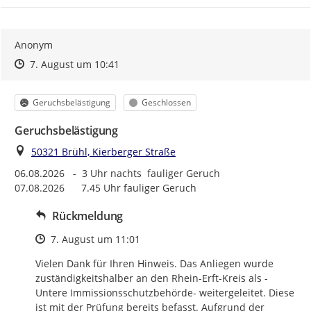
Anonym
Zeitpunkt des Erstellens
Zeitpunkt des Erstellens
Zur Äußerung
7. August um 10:41
Kategorie
Status
Geruchsbelästigung
Geschlossen
Geruchsbelästigung
Ort
50321 Brühl, Kierberger Straße
06.08.2026   -  3 Uhr nachts  fauliger Geruch

07.08.2026      7.45 Uhr fauliger Geruch
Rückmeldung
Zeitpunkt des Erstellens
7. August um 11:01
Vielen Dank für Ihren Hinweis. Das Anliegen wurde 
zuständigkeitshalber an den Rhein-Erft-Kreis als -
Untere Immissionsschutzbehörde- weitergeleitet. Diese 
ist mit der Prüfung bereits befasst. Aufgrund der 