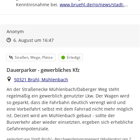
https://
bruehl-
Kenntnisnahme bei. 
www.bruehl.de/rp/news/stadt-
...
Anonym
Zeitpunkt des Erstellens
Zeitpunkt des Erstellens
Zur Äußerung
6. August um 16:47
Kategorie
Status
Straßen, Wege, Plätze
Erledigt
Dauerparker - gewerbliches Kfz
Ort
50321 Brühl, Mühlenbach
An der Straßenecke Mühlenbach/Daberger Weg steht 
regelmäßig ein gewerblich genutzter Lkw. Der Wagen wird 
so geparkt, dass die Fahrbahn deutlich verengt wird und 
eine Vorbeifahrt selbst mit dem Fahrrad nicht mehr möglich 
ist. Derzeit wird am Mühlenbach gebaut - sollte der 
Busverkehr aber wieder einsetzten, ergeben sich erhebliche 
Gefahrenpotenziale.
geändert von
Stadt Brühl - Beschwerdemanagement (Moderator)
am 7.