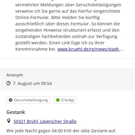
vermehrten Meldungen über Geruchsbelästigungen 
verweise ich Sie gerne auf das hierfür eingerichtete 
Online-Formular. Bitte melden Sie künftig 
ausschließlich über dieses Formular. So können die 
eingehenden Hinweise strukturiert erfasst und den 
zuständigen Fachbehörden zeitnah zur Verfügung 
gestellt werden. Einen Link füge ich zu Ihrer 
https://
bruehl-
Kenntnisnahme bei. 
www.bruehl.de/rp/news/stadt-
...
Anonym
Zeitpunkt des Erstellens
Zeitpunkt des Erstellens
Zur Äußerung
7. August um 09:54
Kategorie
Status
Geruchsbelästigung
Erledigt
Gestank
Ort
50321 Brühl, Lövenicher Straße
Wie jede Nacht gegen 04:00 tritt der üble Gestank auf.