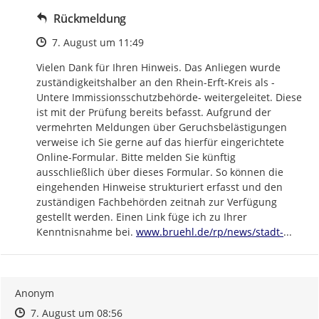
Rückmeldung
Zeitpunkt des Erstellens
7. August um 11:49
Vielen Dank für Ihren Hinweis. Das Anliegen wurde 
zuständigkeitshalber an den Rhein-Erft-Kreis als -
Untere Immissionsschutzbehörde- weitergeleitet. Diese 
ist mit der Prüfung bereits befasst. Aufgrund der 
vermehrten Meldungen über Geruchsbelästigungen 
verweise ich Sie gerne auf das hierfür eingerichtete 
Online-Formular. Bitte melden Sie künftig 
ausschließlich über dieses Formular. So können die 
eingehenden Hinweise strukturiert erfasst und den 
zuständigen Fachbehörden zeitnah zur Verfügung 
gestellt werden. Einen Link füge ich zu Ihrer 
https://
bruehl-
Kenntnisnahme bei. 
www.bruehl.de/rp/news/stadt-
...
Anonym
Zeitpunkt des Erstellens
Zeitpunkt des Erstellens
Zur Äußerung
7. August um 08:56