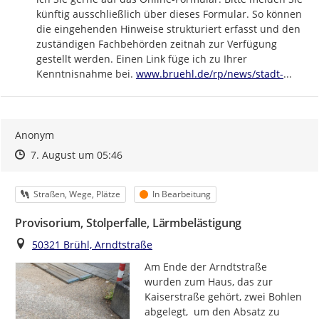
künftig ausschließlich über dieses Formular. So können 
die eingehenden Hinweise strukturiert erfasst und den 
zuständigen Fachbehörden zeitnah zur Verfügung 
gestellt werden. Einen Link füge ich zu Ihrer 
https://
bruehl-
Kenntnisnahme bei. 
www.bruehl.de/rp/news/stadt-
...
Anonym
Zeitpunkt des Erstellens
Zeitpunkt des Erstellens
Zur Äußerung
7. August um 05:46
Kategorie
Status
Straßen, Wege, Plätze
In Bearbeitung
Provisorium, Stolperfalle, Lärmbelästigung
Ort
50321 Brühl, Arndtstraße
Am Ende der Arndtstraße 
wurden zum Haus, das zur 
Kaiserstraße gehört, zwei Bohlen 
abgelegt,  um den Absatz zu 