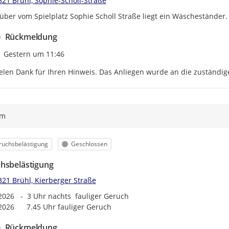
321 Brühl, Sophie-Scholl-Straße
ber vom Spielplatz Sophie Scholl Straße liegt ein Wäscheständer. 
Rückmeldung
Zeitpunkt des Erstellens
Gestern um 11:46
elen Dank für Ihren Hinweis. Das Anliegen wurde an die zuständige
ym
egorie
Status
ruchsbelästigung
Geschlossen
hsbelästigung
321 Brühl, Kierberger Straße
2026   -  3 Uhr nachts  fauliger Geruch

2026      7.45 Uhr fauliger Geruch
Rückmeldung