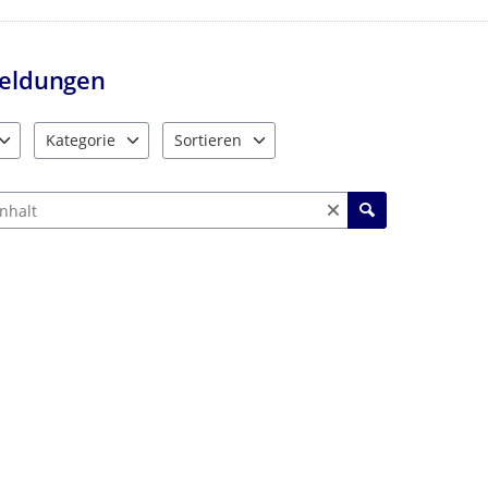
eldungen
Kategorie
Sortieren
e verfügbar. Benutzen Sie "Pfeiltaste oben" und "Pfeiltaste unten"
10 Einträge verfügbar. Benutzen Sie "Pfeiltaste oben" und "Pf
2 Einträge verfügbar. Benutzen Sie "Pfeiltas
ch Meldungen und Kommentaren