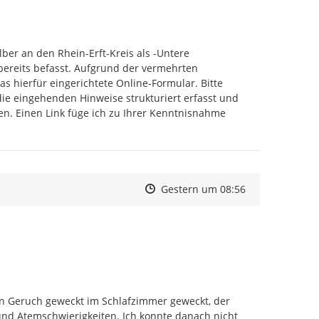
ber an den Rhein-Erft-Kreis als -Untere 
bereits befasst. Aufgrund der vermehrten 
 hierfür eingerichtete Online-Formular. Bitte 
ie eingehenden Hinweise strukturiert erfasst und 
n. Einen Link füge ich zu Ihrer Kenntnisnahme 
fuer-meldungen-zu-geruchsbelaestigungen-ein.php
Zeitpunkt des Erstellens
Zeitpunkt des Erstellens
Zur Äußerung
Gestern um 08:56
n Geruch geweckt im Schlafzimmer geweckt, der 
nd Atemschwierigkeiten. Ich konnte danach nicht 