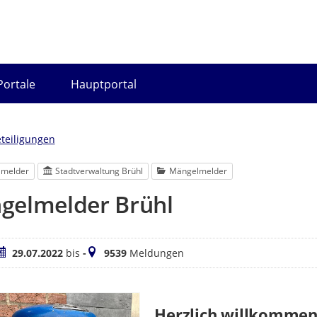
Portale
Hauptportal
eteiligungen
lmelder
Stadtverwaltung Brühl
Mängelmelder
gelmelder Brühl
eitraum
Meldungen
29.07.2022
bis
-
9539
Meldungen
Herzlich willkommen