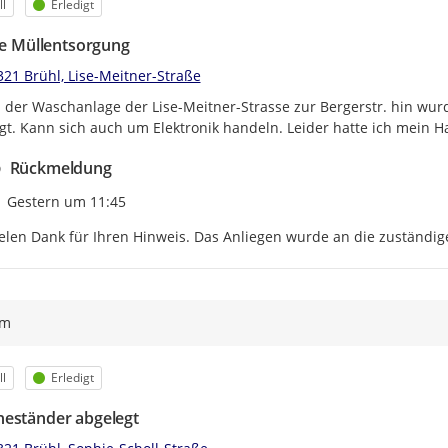
egorie
Status
l
Erledigt
ale Müllentsorgung
321 Brühl, Lise-Meitner-Straße
der Waschanlage der Lise-Meitner-Strasse zur Bergerstr. hin wurd
gt. Kann sich auch um Elektronik handeln. Leider hatte ich mein H
Rückmeldung
Zeitpunkt des Erstellens
Gestern um 11:45
elen Dank für Ihren Hinweis. Das Anliegen wurde an die zuständige
ym
egorie
Status
l
Erledigt
eständer abgelegt