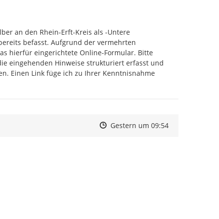
ber an den Rhein-Erft-Kreis als -Untere 
bereits befasst. Aufgrund der vermehrten 
 hierfür eingerichtete Online-Formular. Bitte 
ie eingehenden Hinweise strukturiert erfasst und 
n. Einen Link füge ich zu Ihrer Kenntnisnahme 
fuer-meldungen-zu-geruchsbelaestigungen-ein.php
Zeitpunkt des Erstellens
Zeitpunkt des Erstellens
Zur Äußerung
Gestern um 09:54