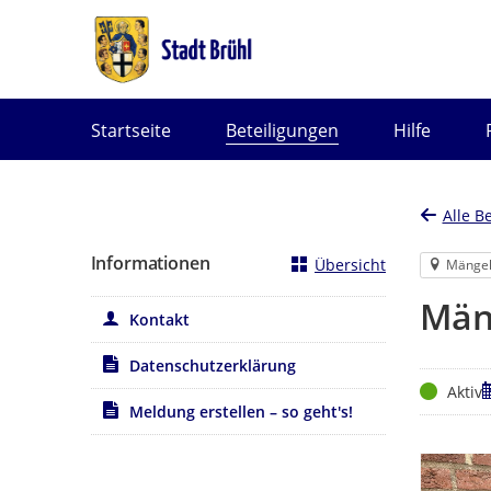
Portalnavigation
Startseite
Beteiligungen
Hilfe
Alle B
Informationen
Übersicht
Mänge
Män
Kontakt
Datenschutzerklärung
Status
Z
Aktiv
Meldung erstellen – so geht's!