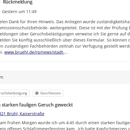
Rückmeldung
Zeitpunkt des Erstellens
Gestern um 11:49
elen Dank für Ihren Hinweis. Das Anliegen wurde zuständigkeitshal
missionsschutzbehörde- weitergeleitet. Diese ist mit der Prüfung 
ldungen über Geruchsbelästigungen verweise ich Sie gerne auf das
lden Sie künftig ausschließlich über dieses Formular. So können d
n zuständigen Fachbehörden zeitnah zur Verfügung gestellt werde
https://
bruehl-richtet-online-formular-
i. 
www.bruehl.de/rp/news/stadt-
...
ym
egorie
Status
ruchsbelästigung
Geschlossen
 starken fauligen Geruch geweckt
321 Brühl, Kaiserstraße
am frühen Morgen wurde ich um 4:45 durch einen starken faulige
ein offenes Schlafzimmerfenstrer kam.  Ich hatte Kopfschmerzen u