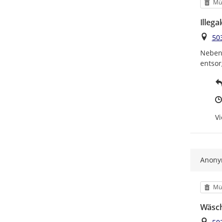
Kat
Mül
Illeg
Ort
50
Neben 
entsor
Vi
Anon
Kat
Mül
Wäsch
Ort