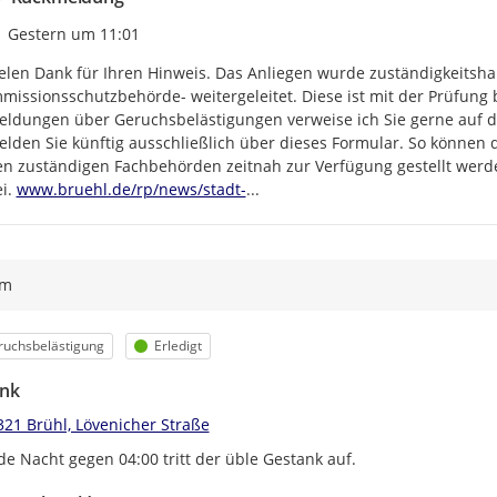
Zeitpunkt des Erstellens
Gestern um 11:01
elen Dank für Ihren Hinweis. Das Anliegen wurde zuständigkeitshal
missionsschutzbehörde- weitergeleitet. Diese ist mit der Prüfung 
ldungen über Geruchsbelästigungen verweise ich Sie gerne auf das
lden Sie künftig ausschließlich über dieses Formular. So können d
n zuständigen Fachbehörden zeitnah zur Verfügung gestellt werde
https://
bruehl-richtet-online-formular-
i. 
www.bruehl.de/rp/news/stadt-
...
ym
egorie
Status
ruchsbelästigung
Erledigt
nk
321 Brühl, Lövenicher Straße
de Nacht gegen 04:00 tritt der üble Gestank auf.