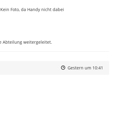
Kein Foto, da Handy nicht dabei
 Abteilung weitergeleitet.
Zeitpunkt des Erstellens
Zeitpunkt des Erstellens
Zur Äußerung
Gestern um 10:41