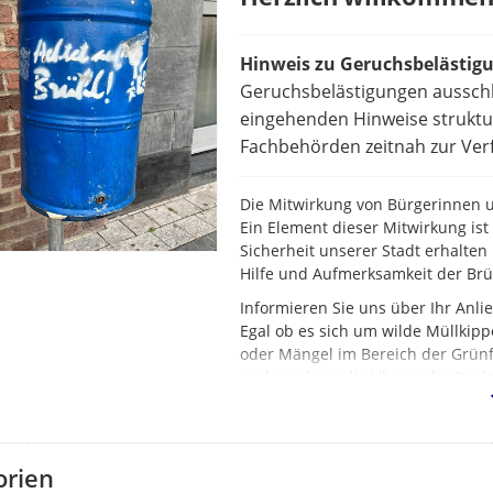
Hinweis zu Geruchsbelästig
Geruchsbelästigungen ausschl
eingehenden Hinweise struktur
Fachbehörden zeitnah zur Verf
Die Mitwirkung von Bürgerinnen un
Ein Element dieser Mitwirkung is
Sicherheit unserer Stadt erhalten 
Hilfe und Aufmerksamkeit der Br
Informieren Sie uns über Ihr Anl
Egal ob es sich um wilde Müllkipp
oder Mängel im Bereich der Grünf
und rund um die Uhr an die Stadt
orien