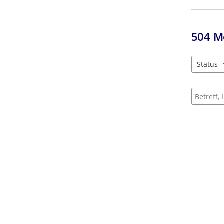
504
M
Status
3 Einträg
Suche na