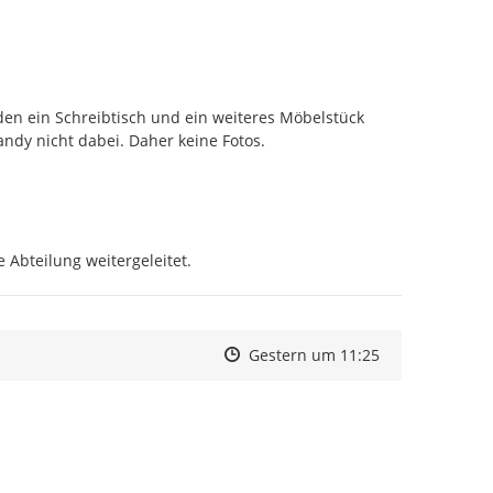
en ein Schreibtisch und ein weiteres Möbelstück 
andy nicht dabei. Daher keine Fotos.
 Abteilung weitergeleitet.
Zeitpunkt des Erstellens
Zeitpunkt des Erstellens
Zur Äußerung
Gestern um 11:25