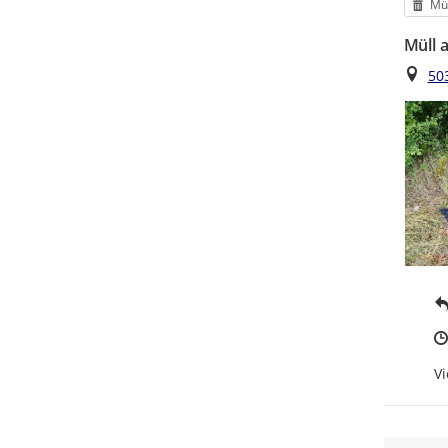
Kat
Mül
Müll 
Ort
50
Vi