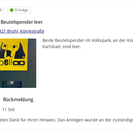
egorie
Status
l
Erledigt
 Beutelspender leer
321 Brühl, Königstraße
Beide Beutelspender im Volkspark, an der Kö
Karlsbad, sind leer.
Rückmeldung
Zeitpunkt des Erstellens
11 Std
elen Dank für Ihren Hinweis. Das Anliegen wurde an die zuständige