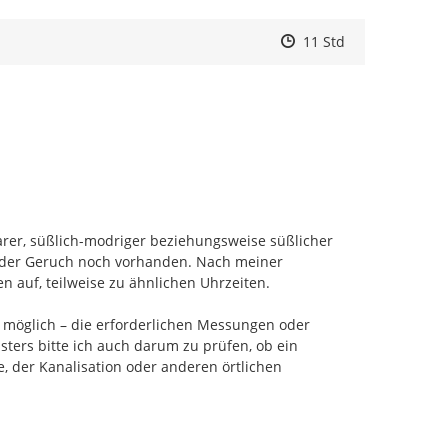
Zeitpunkt des Erstelle
Zeitpunkt des Erstell
Zur Äußerung
11 Std
er, süßlich-modriger beziehungsweise süßlicher 
 der Geruch noch vorhanden. Nach meiner 
 auf, teilweise zu ähnlichen Uhrzeiten.

n möglich – die erforderlichen Messungen oder 
ers bitte ich auch darum zu prüfen, ob ein 
der Kanalisation oder anderen örtlichen 