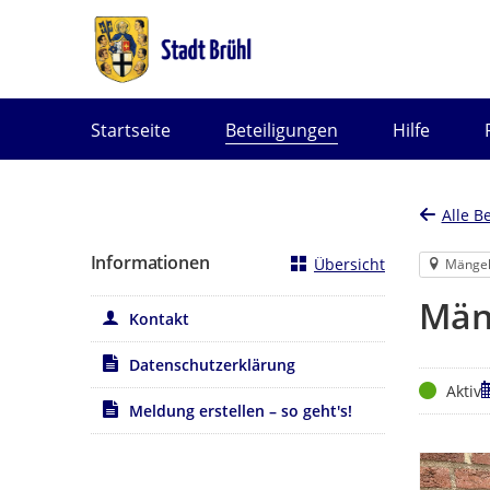
Portalnavigation
Startseite
Beteiligungen
Hilfe
Alle B
Informationen
Übersicht
Mänge
Män
Kontakt
Datenschutzerklärung
Status
Z
Aktiv
Meldung erstellen – so geht's!