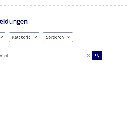
eldungen
Kategorie
Sortieren
e verfügbar. Benutzen Sie "Pfeiltaste oben" und "Pfeiltaste unten"
10 Einträge verfügbar. Benutzen Sie "Pfeiltaste oben" und "Pf
2 Einträge verfügbar. Benutzen Sie "Pfeiltas
ch Meldungen und Kommentaren