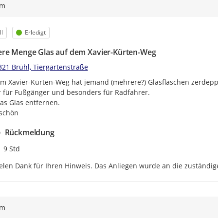
ym
egorie
Status
l
Erledigt
re Menge Glas auf dem Xavier-Kürten-Weg
321 Brühl, Tiergartenstraße
m Xavier-Kürten-Weg hat jemand (mehrere?) Glasflaschen zerdeppe
 für Fußgänger und besonders für Radfahrer.

das Glas entfernen.

schön
Rückmeldung
Zeitpunkt des Erstellens
9 Std
elen Dank für Ihren Hinweis. Das Anliegen wurde an die zuständige
ym