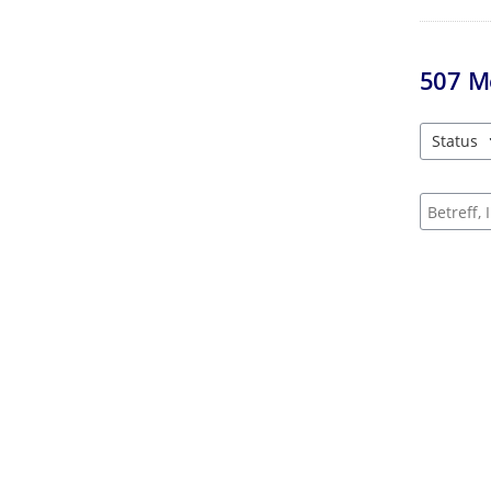
507
M
Status
3 Einträg
Suche na