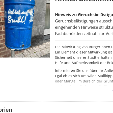
Hinweis zu Geruchsbelästig
Geruchsbelästigungen ausschl
eingehenden Hinweise struktur
Fachbehörden zeitnah zur Verf
Die Mitwirkung von Bürgerinnen un
Ein Element dieser Mitwirkung is
Sicherheit unserer Stadt erhalten 
Hilfe und Aufmerksamkeit der Br
Informieren Sie uns über Ihr Anl
Egal ob es sich um wilde Müllkipp
oder Mängel im Bereich der Grünf
und rund um die Uhr an die Stadt
orien