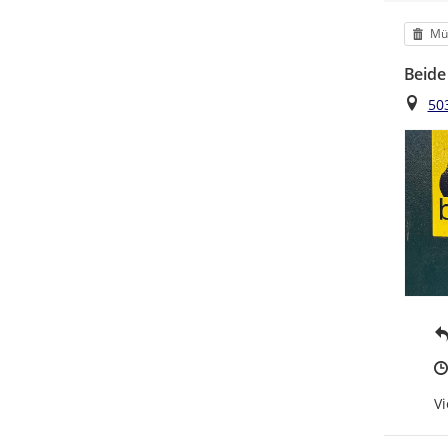
Kat
Mül
Beide
Ort
50
Vi