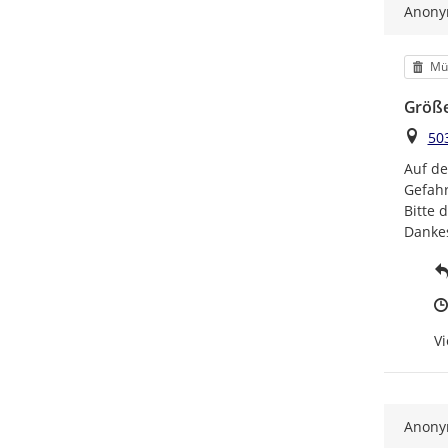
Anon
Kat
Mül
Größe
Ort
50
Auf de
Gefahr
Bitte 
Danke
Vi
Anon