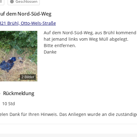
egorie
Status
l
Geschlossen
auf dem Nord-Süd-Weg
321 Brühl, Otto-Wels-Straße
Auf dem Nord-Süd-Weg, aus Brühl kommend kur
hat jemand links vom Weg Müll abgelegt.

Bitte entfernen.

Danke
2 Bilder
Rückmeldung
Zeitpunkt des Erstellens
10 Std
elen Dank für Ihren Hinweis. Das Anliegen wurde an die zuständige