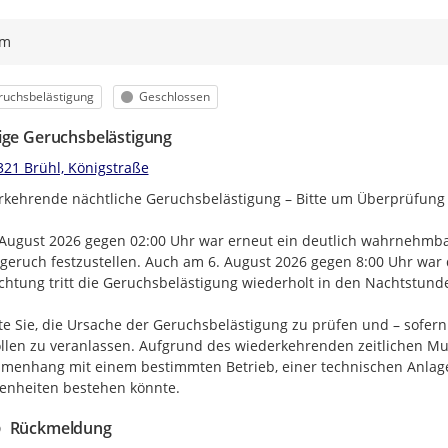
ym
egorie
Status
ruchsbelästigung
Geschlossen
ige Geruchsbelästigung
321 Brühl, Königstraße
kehrende nächtliche Geruchsbelästigung – Bitte um Überprüfung

August 2026 gegen 02:00 Uhr war erneut ein deutlich wahrnehmbar
eruch festzustellen. Auch am 6. August 2026 gegen 8:00 Uhr war
htung tritt die Geruchsbelästigung wiederholt in den Nachtstunden
tte Sie, die Ursache der Geruchsbelästigung zu prüfen und – sofer
llen zu veranlassen. Aufgrund des wiederkehrenden zeitlichen Must
enhang mit einem bestimmten Betrieb, einer technischen Anlage, 
enheiten bestehen könnte.
Rückmeldung