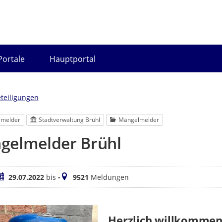
Portale
Hauptportal
eteiligungen
lmelder
Stadtverwaltung Brühl
Mängelmelder
gelmelder Brühl
eitraum
Meldungen
29.07.2022
bis
-
9521
Meldungen
Herzlich willkommen