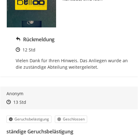
Rückmeldung
Zeitpunkt des Erstellens
12 Std
Vielen Dank für Ihren Hinweis. Das Anliegen wurde an 
die zuständige Abteilung weitergeleitet.
Anonym
Zeitpunkt des Erstellens
Zeitpunkt des Erstellens
Zur Äußerung
13 Std
Kategorie
Status
Geruchsbelästigung
Geschlossen
ständige Geruchsbelästigung