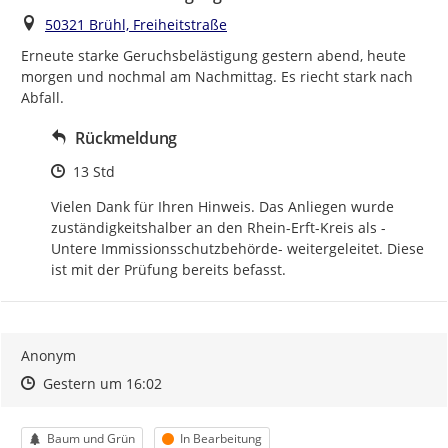
Ort
50321 Brühl, Freiheitstraße
Erneute starke Geruchsbelästigung gestern abend, heute 
morgen und nochmal am Nachmittag. Es riecht stark nach 
Abfall.
Rückmeldung
Zeitpunkt des Erstellens
13 Std
Vielen Dank für Ihren Hinweis. Das Anliegen wurde 
zuständigkeitshalber an den Rhein-Erft-Kreis als -
Untere Immissionsschutzbehörde- weitergeleitet. Diese 
ist mit der Prüfung bereits befasst.
Anonym
Zeitpunkt des Erstellens
Zeitpunkt des Erstellens
Zur Äußerung
Gestern um 16:02
Kategorie
Status
Baum und Grün
In Bearbeitung