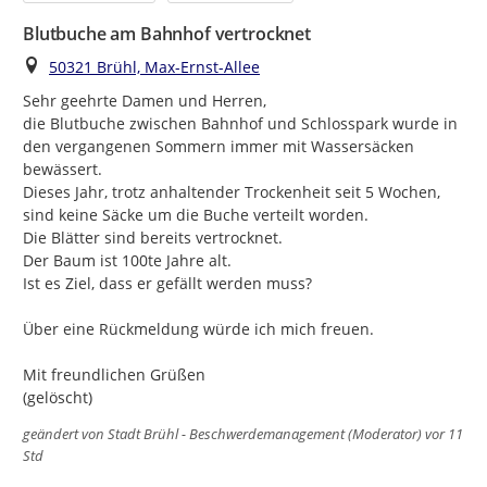
Blutbuche am Bahnhof vertrocknet
Ort
50321 Brühl, Max-Ernst-Allee
Sehr geehrte Damen und Herren,

die Blutbuche zwischen Bahnhof und Schlosspark wurde in 
den vergangenen Sommern immer mit Wassersäcken 
bewässert.

Dieses Jahr, trotz anhaltender Trockenheit seit 5 Wochen, 
sind keine Säcke um die Buche verteilt worden.

Die Blätter sind bereits vertrocknet.

Der Baum ist 100te Jahre alt.

Ist es Ziel, dass er gefällt werden muss?

Über eine Rückmeldung würde ich mich freuen.

Mit freundlichen Grüßen

(gelöscht)
geändert von
Stadt Brühl - Beschwerdemanagement (Moderator)
vor 11
Std