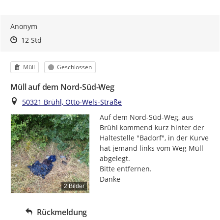
Anonym
Zeitpunkt des Erstellens
Zeitpunkt des Erstellens
Zur Äußerung
12 Std
Kategorie
Status
Müll
Geschlossen
Müll auf dem Nord-Süd-Weg
Ort
50321 Brühl, Otto-Wels-Straße
Auf dem Nord-Süd-Weg, aus 
Brühl kommend kurz hinter der 
Haltestelle "Badorf", in der Kurve 
hat jemand links vom Weg Müll 
abgelegt.

Bitte entfernen.

Danke
2 Bilder
Rückmeldung