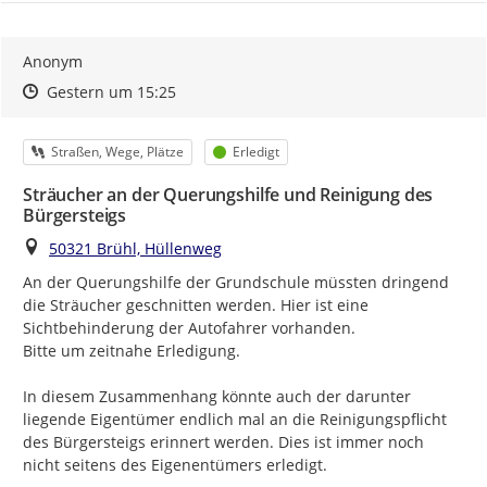
Anonym
Zeitpunkt des Erstellens
Zeitpunkt des Erstellens
Zur Äußerung
Gestern um 15:25
Kategorie
Status
Straßen, Wege, Plätze
Erledigt
Sträucher an der Querungshilfe und Reinigung des
Bürgersteigs
Ort
50321 Brühl, Hüllenweg
An der Querungshilfe der Grundschule müssten dringend 
die Sträucher geschnitten werden. Hier ist eine 
Sichtbehinderung der Autofahrer vorhanden.

Bitte um zeitnahe Erledigung.

In diesem Zusammenhang könnte auch der darunter 
liegende Eigentümer endlich mal an die Reinigungspflicht 
des Bürgersteigs erinnert werden. Dies ist immer noch 
nicht seitens des Eigenentümers erledigt.