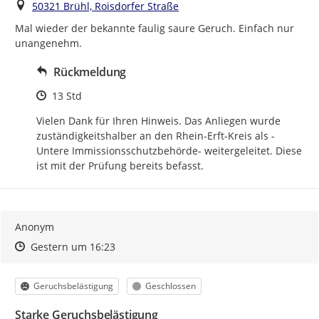
Ort
50321 Brühl, Roisdorfer Straße
Mal wieder der bekannte faulig saure Geruch. Einfach nur 
unangenehm.
Rückmeldung
Zeitpunkt des Erstellens
13 Std
Vielen Dank für Ihren Hinweis. Das Anliegen wurde 
zuständigkeitshalber an den Rhein-Erft-Kreis als -
Untere Immissionsschutzbehörde- weitergeleitet. Diese 
ist mit der Prüfung bereits befasst.
Anonym
Zeitpunkt des Erstellens
Zeitpunkt des Erstellens
Zur Äußerung
Gestern um 16:23
Kategorie
Status
Geruchsbelästigung
Geschlossen
Starke Geruchsbelästigung