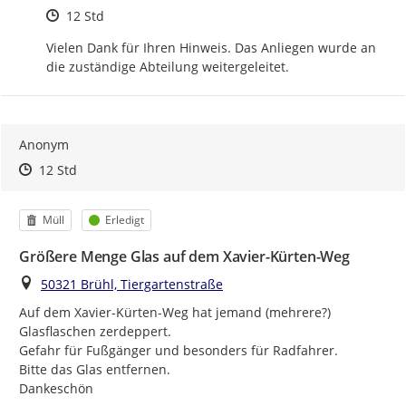
Zeitpunkt des Erstellens
12 Std
Vielen Dank für Ihren Hinweis. Das Anliegen wurde an 
die zuständige Abteilung weitergeleitet.
Anonym
Zeitpunkt des Erstellens
Zeitpunkt des Erstellens
Zur Äußerung
12 Std
Kategorie
Status
Müll
Erledigt
Größere Menge Glas auf dem Xavier-Kürten-Weg
Ort
50321 Brühl, Tiergartenstraße
Auf dem Xavier-Kürten-Weg hat jemand (mehrere?) 
Glasflaschen zerdeppert.

Gefahr für Fußgänger und besonders für Radfahrer.

Bitte das Glas entfernen.

Dankeschön