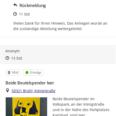
Rückmeldung
Zeitpunkt des Erstellens
11 Std
Vielen Dank für Ihren Hinweis. Das Anliegen wurde an 
die zuständige Abteilung weitergeleitet.
Anonym
Zeitpunkt des Erstellens
Zeitpunkt des Erstellens
Zur Äußerung
13 Std
Kategorie
Status
Müll
Erledigt
Beide Beutelspender leer
Ort
50321 Brühl, Königstraße
Beide Beutelspender im 
Volkspark, an der Königstraße 
und in der Nähe des Parkplatzes 
Karlsbad, sind leer.