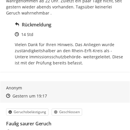
wahrgenommen ab 22 Uhr. Zuletzt ein paar Tage nicht, seit 
gestern wieder abends vorhanden. Tagsüber keinerlei 
Geruch wahrnehmbar .
Rückmeldung
Zeitpunkt des Erstellens
14 Std
Vielen Dank für Ihren Hinweis. Das Anliegen wurde 
zuständigkeitshalber an den Rhein-Erft-Kreis als -
Untere Immissionsschutzbehörde- weitergeleitet. Diese 
ist mit der Prüfung bereits befasst.
Anonym
Zeitpunkt des Erstellens
Zeitpunkt des Erstellens
Zur Äußerung
Gestern um 19:17
Kategorie
Status
Geruchsbelästigung
Geschlossen
Faulig saurer Geruch