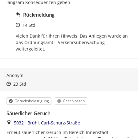
langsam Konsequenzen geben
Rückmeldung
Zeitpunkt des Erstellens
14 Std
Vielen Dank für Ihren Hinweis. Das Anliegen wurde an 
das Ordnungsamt – Verkehrsüberwachung – 
weitergeleitet.
Anonym
Zeitpunkt des Erstellens
Zeitpunkt des Erstellens
Zur Äußerung
23 Std
Kategorie
Status
Geruchsbelästigung
Geschlossen
Säuerlicher Geruch
Ort
50321 Brühl, Carl-Schurz-Straße
Erneut säuerlicher Geruch im Bereich Innenstadt, 