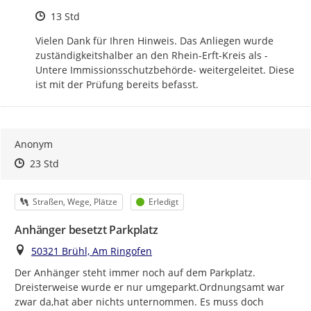
Zeitpunkt des Erstellens
13 Std
Vielen Dank für Ihren Hinweis. Das Anliegen wurde 
zuständigkeitshalber an den Rhein-Erft-Kreis als -
Untere Immissionsschutzbehörde- weitergeleitet. Diese 
ist mit der Prüfung bereits befasst.
Anonym
Zeitpunkt des Erstellens
Zeitpunkt des Erstellens
Zur Äußerung
23 Std
Kategorie
Status
Straßen, Wege, Plätze
Erledigt
Anhänger besetzt Parkplatz
Ort
50321 Brühl, Am Ringofen
Der Anhänger steht immer noch auf dem Parkplatz. 
Dreisterweise wurde er nur umgeparkt.Ordnungsamt war 
zwar da,hat aber nichts unternommen. Es muss doch 