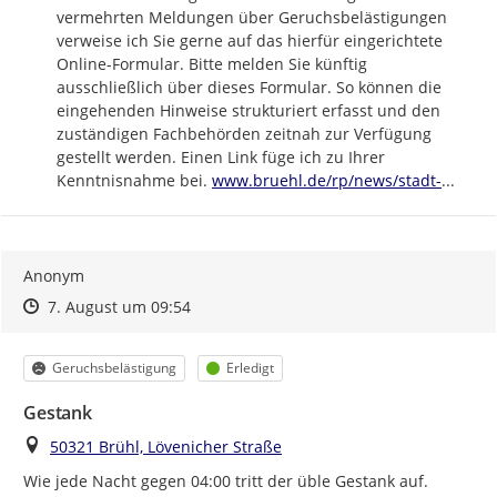
vermehrten Meldungen über Geruchsbelästigungen 
verweise ich Sie gerne auf das hierfür eingerichtete 
Online-Formular. Bitte melden Sie künftig 
ausschließlich über dieses Formular. So können die 
eingehenden Hinweise strukturiert erfasst und den 
zuständigen Fachbehörden zeitnah zur Verfügung 
gestellt werden. Einen Link füge ich zu Ihrer 
https://
bruehl-
Kenntnisnahme bei. 
www.bruehl.de/rp/news/stadt-
...
Anonym
Zeitpunkt des Erstellens
Zeitpunkt des Erstellens
Zur Äußerung
7. August um 09:54
Kategorie
Status
Geruchsbelästigung
Erledigt
Gestank
Ort
50321 Brühl, Lövenicher Straße
Wie jede Nacht gegen 04:00 tritt der üble Gestank auf.