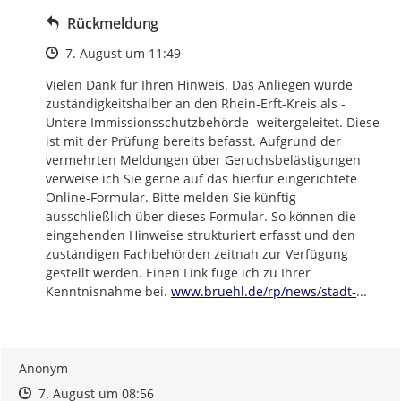
Rückmeldung
Zeitpunkt des Erstellens
7. August um 11:49
Vielen Dank für Ihren Hinweis. Das Anliegen wurde 
zuständigkeitshalber an den Rhein-Erft-Kreis als -
Untere Immissionsschutzbehörde- weitergeleitet. Diese 
ist mit der Prüfung bereits befasst. Aufgrund der 
vermehrten Meldungen über Geruchsbelästigungen 
verweise ich Sie gerne auf das hierfür eingerichtete 
Online-Formular. Bitte melden Sie künftig 
ausschließlich über dieses Formular. So können die 
eingehenden Hinweise strukturiert erfasst und den 
zuständigen Fachbehörden zeitnah zur Verfügung 
gestellt werden. Einen Link füge ich zu Ihrer 
https://
bruehl-
Kenntnisnahme bei. 
www.bruehl.de/rp/news/stadt-
...
Anonym
Zeitpunkt des Erstellens
Zeitpunkt des Erstellens
Zur Äußerung
7. August um 08:56