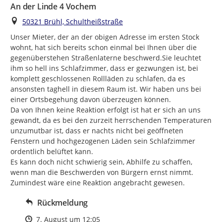
An der Linde 4 Vochem
Ort
50321 Brühl, Schultheißstraße
Unser Mieter, der an der obigen Adresse im ersten Stock 
wohnt, hat sich bereits schon einmal bei Ihnen über die 
gegenüberstehen Straßenlaterne beschwerd.Sie leuchtet 
ihm so hell ins Schlafzimmer, dass er gezwungen ist, bei 
komplett geschlossenen Rollläden zu schlafen, da es 
ansonsten taghell in diesem Raum ist. Wir haben uns bei 
einer Ortsbegehung davon überzeugen können.

Da von Ihnen keine Reaktion erfolgt ist hat er sich an uns 
gewandt, da es bei den zurzeit herrschenden Temperaturen 
unzumutbar ist, dass er nachts nicht bei geöffneten 
Fenstern und hochgezogenen Läden sein Schlafzimmer  
ordentlich belüftet kann.

Es kann doch nicht schwierig sein, Abhilfe zu schaffen, 
wenn man die Beschwerden von Bürgern ernst nimmt.

Zumindest wäre eine Reaktion angebracht gewesen.
Rückmeldung
Zeitpunkt des Erstellens
7. August um 12:05