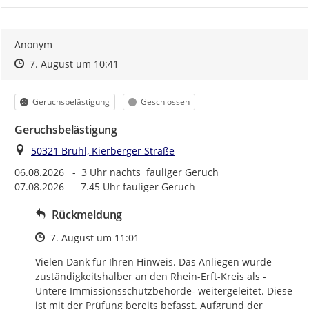
Anonym
Zeitpunkt des Erstellens
Zeitpunkt des Erstellens
Zur Äußerung
7. August um 10:41
Kategorie
Status
Geruchsbelästigung
Geschlossen
Geruchsbelästigung
Ort
50321 Brühl, Kierberger Straße
06.08.2026   -  3 Uhr nachts  fauliger Geruch

07.08.2026      7.45 Uhr fauliger Geruch
Rückmeldung
Zeitpunkt des Erstellens
7. August um 11:01
Vielen Dank für Ihren Hinweis. Das Anliegen wurde 
zuständigkeitshalber an den Rhein-Erft-Kreis als -
Untere Immissionsschutzbehörde- weitergeleitet. Diese 
ist mit der Prüfung bereits befasst. Aufgrund der 