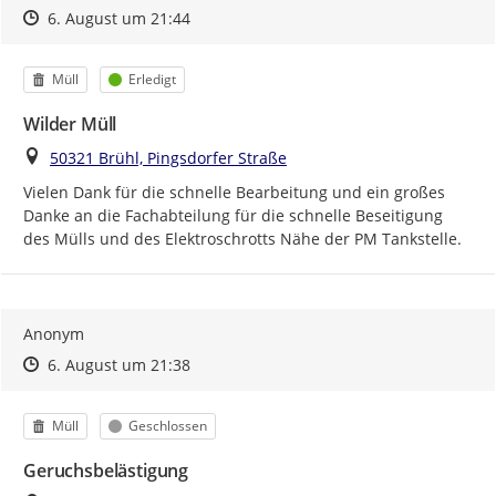
Zeitpunkt des Erstellens
Zeitpunkt des Erstellens
Zur Äußerung
6. August um 21:44
Kategorie
Status
Müll
Erledigt
Wilder Müll
Ort
50321 Brühl, Pingsdorfer Straße
Vielen Dank für die schnelle Bearbeitung und ein großes 
Danke an die Fachabteilung für die schnelle Beseitigung 
des Mülls und des Elektroschrotts Nähe der PM Tankstelle.
Anonym
Zeitpunkt des Erstellens
Zeitpunkt des Erstellens
Zur Äußerung
6. August um 21:38
Kategorie
Status
Müll
Geschlossen
Geruchsbelästigung