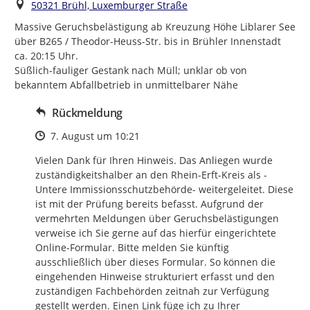
Ort
50321 Brühl, Luxemburger Straße
Massive Geruchsbelästigung ab Kreuzung Höhe Liblarer See 
über B265 / Theodor-Heuss-Str. bis in Brühler Innenstadt 
ca. 20:15 Uhr.

Süßlich-fauliger Gestank nach Müll; unklar ob von 
bekanntem Abfallbetrieb in unmittelbarer Nähe
Rückmeldung
Zeitpunkt des Erstellens
7. August um 10:21
Vielen Dank für Ihren Hinweis. Das Anliegen wurde 
zuständigkeitshalber an den Rhein-Erft-Kreis als -
Untere Immissionsschutzbehörde- weitergeleitet. Diese 
ist mit der Prüfung bereits befasst. Aufgrund der 
vermehrten Meldungen über Geruchsbelästigungen 
verweise ich Sie gerne auf das hierfür eingerichtete 
Online-Formular. Bitte melden Sie künftig 
ausschließlich über dieses Formular. So können die 
eingehenden Hinweise strukturiert erfasst und den 
zuständigen Fachbehörden zeitnah zur Verfügung 
gestellt werden. Einen Link füge ich zu Ihrer 