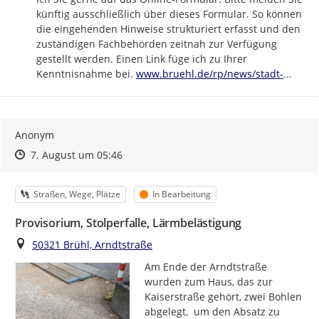
künftig ausschließlich über dieses Formular. So können 
die eingehenden Hinweise strukturiert erfasst und den 
zuständigen Fachbehörden zeitnah zur Verfügung 
gestellt werden. Einen Link füge ich zu Ihrer 
https://
bruehl-
Kenntnisnahme bei. 
www.bruehl.de/rp/news/stadt-
...
Anonym
Zeitpunkt des Erstellens
Zeitpunkt des Erstellens
Zur Äußerung
7. August um 05:46
Kategorie
Status
Straßen, Wege, Plätze
In Bearbeitung
Provisorium, Stolperfalle, Lärmbelästigung
Ort
50321 Brühl, Arndtstraße
Am Ende der Arndtstraße 
wurden zum Haus, das zur 
Kaiserstraße gehört, zwei Bohlen 
abgelegt,  um den Absatz zu 