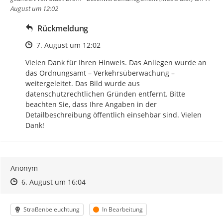
August um 12:02
Rückmeldung
Zeitpunkt des Erstellens
7. August um 12:02
Vielen Dank für Ihren Hinweis. Das Anliegen wurde an 
das Ordnungsamt – Verkehrsüberwachung – 
weitergeleitet. Das Bild wurde aus 
datenschutzrechtlichen Gründen entfernt. Bitte 
beachten Sie, dass Ihre Angaben in der 
Detailbeschreibung öffentlich einsehbar sind. Vielen 
Dank!
Anonym
Zeitpunkt des Erstellens
Zeitpunkt des Erstellens
Zur Äußerung
6. August um 16:04
Kategorie
Status
Straßenbeleuchtung
In Bearbeitung