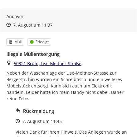
Anonym
Zeitpunkt des Erstellens
Zeitpunkt des Erstellens
Zur Äußerung
7. August um 11:37
Kategorie
Status
Müll
Erledigt
Illegale Müllentsorgung
Ort
50321 Brühl, Lise-Meitner-Straße
Neben der Waschanlage der Lise-Meitner-Strasse zur 
Bergerstr. hin wurden ein Schreibtisch und ein weiteres 
Möbelstück entsorgt. Kann sich auch um Elektronik 
handeln. Leider hatte ich mein Handy nicht dabei. Daher 
keine Fotos.
Rückmeldung
Zeitpunkt des Erstellens
7. August um 11:45
Vielen Dank für Ihren Hinweis. Das Anliegen wurde an 