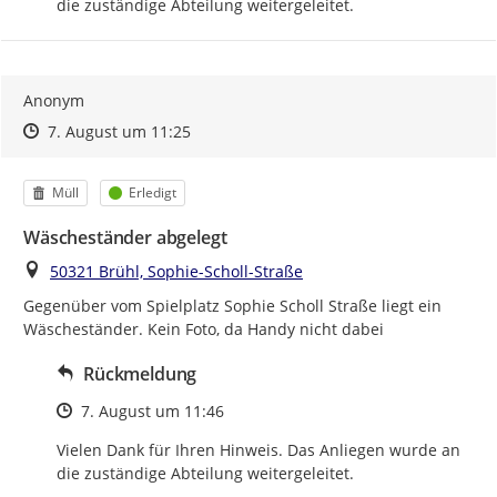
die zuständige Abteilung weitergeleitet.
Anonym
Zeitpunkt des Erstellens
Zeitpunkt des Erstellens
Zur Äußerung
7. August um 11:25
Kategorie
Status
Müll
Erledigt
Wäscheständer abgelegt
Ort
50321 Brühl, Sophie-Scholl-Straße
Gegenüber vom Spielplatz Sophie Scholl Straße liegt ein 
Wäscheständer. Kein Foto, da Handy nicht dabei
Rückmeldung
Zeitpunkt des Erstellens
7. August um 11:46
Vielen Dank für Ihren Hinweis. Das Anliegen wurde an 
die zuständige Abteilung weitergeleitet.