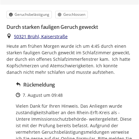
Kategorie
Status
Geruchsbelästigung
Geschlossen
Durch starken fauligen Geruch geweckt
Ort
50321 Brühl, Kaiserstraße
Heute am frühen Morgen wurde ich um 4:45 durch einen 
starken fauligen Geruch geweckt im Schlafzimmer geweckt, 
der durch ein offenes Schlafzimmerfenstrer kam.  Ich hatte 
Kopfschmerzen und Atemschwierigkeiten. Ich konnte 
danach nicht mehr schlafen und musste aufstehen.
Rückmeldung
Zeitpunkt des Erstellens
7. August um 09:48
Vielen Dank für Ihren Hinweis. Das Anliegen wurde 
zuständigkeitshalber an den Rhein-Erft-Kreis als -
Untere Immissionsschutzbehörde- weitergeleitet. Diese 
ist mit der Prüfung bereits befasst. Aufgrund der 
vermehrten Geruchsbelästigungsmeldungen verweise 
ich Sie gerne auf das Online-Formular. Bitte melden Sie 