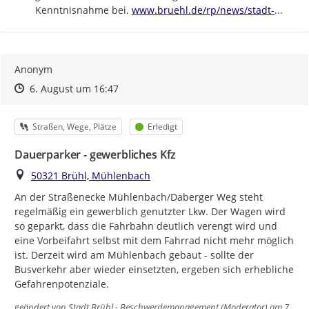
https://
bruehl-
Kenntnisnahme bei. 
www.bruehl.de/rp/news/stadt-
...
Anonym
Zeitpunkt des Erstellens
Zeitpunkt des Erstellens
Zur Äußerung
6. August um 16:47
Kategorie
Status
Straßen, Wege, Plätze
Erledigt
Dauerparker - gewerbliches Kfz
Ort
50321 Brühl, Mühlenbach
An der Straßenecke Mühlenbach/Daberger Weg steht 
regelmäßig ein gewerblich genutzter Lkw. Der Wagen wird 
so geparkt, dass die Fahrbahn deutlich verengt wird und 
eine Vorbeifahrt selbst mit dem Fahrrad nicht mehr möglich 
ist. Derzeit wird am Mühlenbach gebaut - sollte der 
Busverkehr aber wieder einsetzten, ergeben sich erhebliche 
Gefahrenpotenziale.
geändert von
Stadt Brühl - Beschwerdemanagement (Moderator)
am 7.