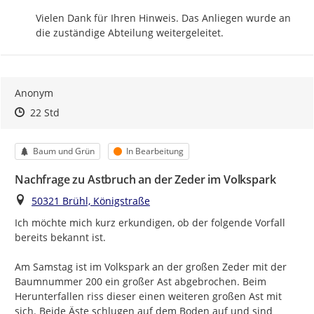
Vielen Dank für Ihren Hinweis. Das Anliegen wurde an 
die zuständige Abteilung weitergeleitet.
Anonym
Zeitpunkt des Erstellens
Zeitpunkt des Erstellens
Zur Äußerung
22 Std
Kategorie
Status
Baum und Grün
In Bearbeitung
Nachfrage zu Astbruch an der Zeder im Volkspark
Ort
50321 Brühl, Königstraße
Ich möchte mich kurz erkundigen, ob der folgende Vorfall 
bereits bekannt ist.

Am Samstag ist im Volkspark an der großen Zeder mit der 
Baumnummer 200 ein großer Ast abgebrochen. Beim 
Herunterfallen riss dieser einen weiteren großen Ast mit 
sich. Beide Äste schlugen auf dem Boden auf und sind 