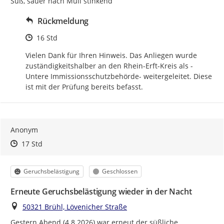
Süß, sauer nach Müll stinkend
Rückmeldung
Zeitpunkt des Erstellens
16 Std
Vielen Dank für Ihren Hinweis. Das Anliegen wurde 
zuständigkeitshalber an den Rhein-Erft-Kreis als -
Untere Immissionsschutzbehörde- weitergeleitet. Diese 
ist mit der Prüfung bereits befasst.
Anonym
Zeitpunkt des Erstellens
Zeitpunkt des Erstellens
Zur Äußerung
17 Std
Kategorie
Status
Geruchsbelästigung
Geschlossen
Erneute Geruchsbelästigung wieder in der Nacht
Ort
50321 Brühl, Lövenicher Straße
Gestern Abend (4.8.2026) war erneut der süßliche 