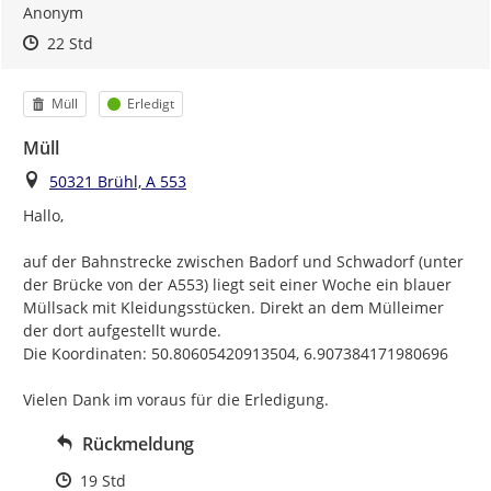
Anonym
Zeitpunkt des Erstellens
Zeitpunkt des Erstellens
Zur Äußerung
22 Std
Kategorie
Status
Müll
Erledigt
Müll
Ort
50321 Brühl, A 553
Hallo,

auf der Bahnstrecke zwischen Badorf und Schwadorf (unter 
der Brücke von der A553) liegt seit einer Woche ein blauer 
Müllsack mit Kleidungsstücken. Direkt an dem Mülleimer 
der dort aufgestellt wurde.

Die Koordinaten: 50.80605420913504, 6.907384171980696

Vielen Dank im voraus für die Erledigung.
Rückmeldung
Zeitpunkt des Erstellens
19 Std