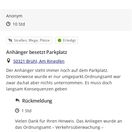
Anonym
Zeitpunkt des Erstellens
Zeitpunkt des Erstellens
Zur Äußerung
10 Std
Kategorie
Status
Straßen, Wege, Plätze
Erledigt
Anhänger besetzt Parkplatz
Ort
50321 Brühl, Am Ringofen
Der Anhänger steht immer noch auf dem Parkplatz. 
Dreisterweise wurde er nur umgeparkt.Ordnungsamt war 
zwar da,hat aber nichts unternommen. Es muss doch 
langsam Konsequenzen geben
Rückmeldung
Zeitpunkt des Erstellens
1 Std
Vielen Dank für Ihren Hinweis. Das Anliegen wurde an 
das Ordnungsamt – Verkehrsüberwachung – 