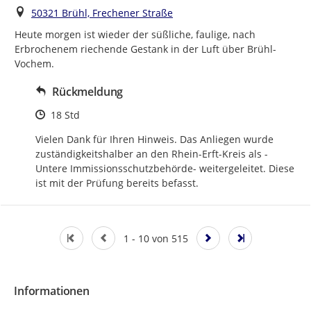
Ort
50321 Brühl, Frechener Straße
Heute morgen ist wieder der süßliche, faulige, nach 
Erbrochenem riechende Gestank in der Luft über Brühl-
Vochem.
Rückmeldung
Zeitpunkt des Erstellens
18 Std
Vielen Dank für Ihren Hinweis. Das Anliegen wurde 
zuständigkeitshalber an den Rhein-Erft-Kreis als -
Untere Immissionsschutzbehörde- weitergeleitet. Diese 
ist mit der Prüfung bereits befasst.
1 - 10 von 515
Informationen