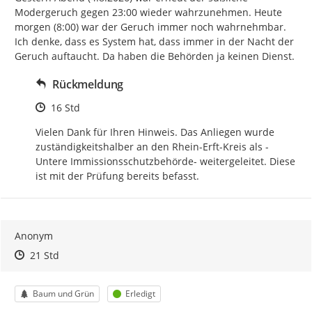
Modergeruch gegen 23:00 wieder wahrzunehmen. Heute 
morgen (8:00) war der Geruch immer noch wahrnehmbar.

Ich denke, dass es System hat, dass immer in der Nacht der 
Geruch auftaucht. Da haben die Behörden ja keinen Dienst.
Rückmeldung
Zeitpunkt des Erstellens
16 Std
Vielen Dank für Ihren Hinweis. Das Anliegen wurde 
zuständigkeitshalber an den Rhein-Erft-Kreis als -
Untere Immissionsschutzbehörde- weitergeleitet. Diese 
ist mit der Prüfung bereits befasst.
Anonym
Zeitpunkt des Erstellens
Zeitpunkt des Erstellens
Zur Äußerung
21 Std
Kategorie
Status
Baum und Grün
Erledigt