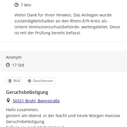
Zeitpunkt des Erstellens
7 Min
Vielen Dank für Ihren Hinweis. Das Anliegen wurde 
zuständigkeitshalber an den Rhein-Erft-Kreis als -
Untere Immissionsschutzbehörde- weitergeleitet. Diese 
ist mit der Prüfung bereits befasst.
Anonym
Zeitpunkt des Erstellens
Zeitpunkt des Erstellens
Zur Äußerung
17 Std
Kategorie
Status
Müll
Geschlossen
Geruchsbelästigung
Ort
50321 Brühl, Bonnstraße
Hallo zusammen,

gestern am Abend, in der Nacht und heute Morgen massive 
Geruchsbelästigung.
