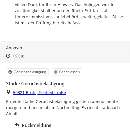
Vielen Dank für Ihren Hinweis. Das Anliegen wurde 
zuständigkeitshalber an den Rhein-Erft-Kreis als -
Untere Immissionsschutzbehörde- weitergeleitet. Diese 
ist mit der Prüfung bereits befasst.
Anonym
Zeitpunkt des Erstellens
Zeitpunkt des Erstellens
Zur Äußerung
16 Std
Kategorie
Status
Geruchsbelästigung
Geschlossen
Starke Geruchsbelästigung
Ort
50321 Brühl, Freiheitstraße
Erneute starke Geruchsbelästigung gestern abend, heute 
morgen und nochmal am Nachmittag. Es riecht stark nach 
Abfall.
Rückmeldung