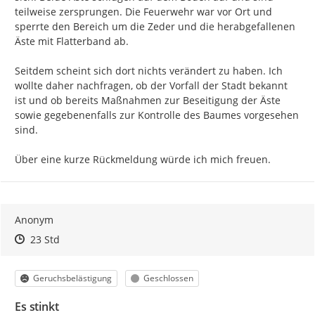
teilweise zersprungen. Die Feuerwehr war vor Ort und 
sperrte den Bereich um die Zeder und die herabgefallenen 
Äste mit Flatterband ab.

Seitdem scheint sich dort nichts verändert zu haben. Ich 
wollte daher nachfragen, ob der Vorfall der Stadt bekannt 
ist und ob bereits Maßnahmen zur Beseitigung der Äste 
sowie gegebenenfalls zur Kontrolle des Baumes vorgesehen 
sind.

Über eine kurze Rückmeldung würde ich mich freuen.
Anonym
Zeitpunkt des Erstellens
Zeitpunkt des Erstellens
Zur Äußerung
23 Std
Kategorie
Status
Geruchsbelästigung
Geschlossen
Es stinkt