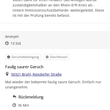
zuständigkeitshalber an den Rhein-Erft-Kreis als -
Untere Immissionsschutzbehörde- weitergeleitet. Diese 
ist mit der Prüfung bereits befasst.
Anonym
Zeitpunkt des Erstellens
Zeitpunkt des Erstellens
Zur Äußerung
13 Std
Kategorie
Status
Geruchsbelästigung
Geschlossen
Faulig saurer Geruch
Ort
50321 Brühl, Roisdorfer Straße
Mal wieder der bekannte faulig saure Geruch. Einfach nur 
unangenehm.
Rückmeldung
Zeitpunkt des Erstellens
36 Min