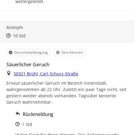
weitergeleitet.
Anonym
Zeitpunkt des Erstellens
Zeitpunkt des Erstellens
Zur Äußerung
10 Std
Kategorie
Status
Geruchsbelästigung
Geschlossen
Säuerlicher Geruch
Ort
50321 Brühl, Carl-Schurz-Straße
Erneut säuerlicher Geruch im Bereich Innenstadt, 
wahrgenommen ab 22 Uhr. Zuletzt ein paar Tage nicht, seit 
gestern wieder abends vorhanden. Tagsüber keinerlei 
Geruch wahrnehmbar .
Rückmeldung
Zeitpunkt des Erstellens
1 Std
Vielen Dank für Ihren Hinweis. Das Anliegen wurde 