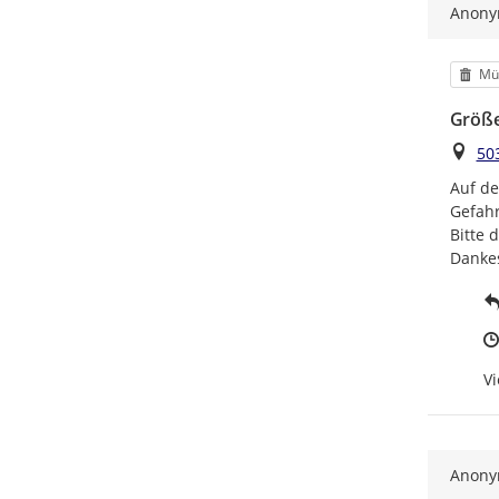
Anon
Kat
Mül
Größe
Ort
50
Auf de
Gefahr
Bitte 
Danke
Vi
Anon