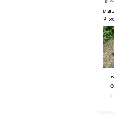
Kat
Mül
Müll 
Ort
50
Vi