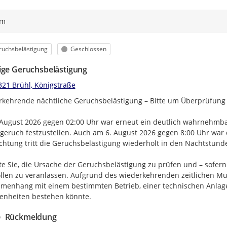
ym
egorie
Status
ruchsbelästigung
Geschlossen
ige Geruchsbelästigung
321 Brühl, Königstraße
kehrende nächtliche Geruchsbelästigung – Bitte um Überprüfung

August 2026 gegen 02:00 Uhr war erneut ein deutlich wahrnehmbar
eruch festzustellen. Auch am 6. August 2026 gegen 8:00 Uhr war
htung tritt die Geruchsbelästigung wiederholt in den Nachtstunden
tte Sie, die Ursache der Geruchsbelästigung zu prüfen und – sofer
llen zu veranlassen. Aufgrund des wiederkehrenden zeitlichen Must
enhang mit einem bestimmten Betrieb, einer technischen Anlage, 
enheiten bestehen könnte.
Rückmeldung