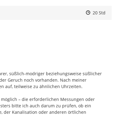
Zeitpunkt des Erstelle
Zeitpunkt des Erstell
Zur Äußerung
20 Std
er, süßlich-modriger beziehungsweise süßlicher 
 der Geruch noch vorhanden. Nach meiner 
 auf, teilweise zu ähnlichen Uhrzeiten.

n möglich – die erforderlichen Messungen oder 
ers bitte ich auch darum zu prüfen, ob ein 
der Kanalisation oder anderen örtlichen 