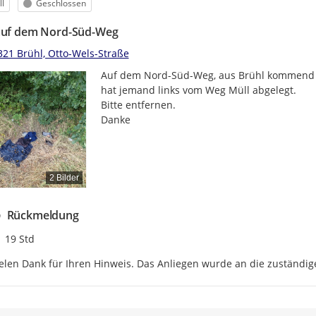
egorie
Status
l
Geschlossen
auf dem Nord-Süd-Weg
321 Brühl, Otto-Wels-Straße
Auf dem Nord-Süd-Weg, aus Brühl kommend kur
hat jemand links vom Weg Müll abgelegt.

Bitte entfernen.

Danke
2 Bilder
Rückmeldung
Zeitpunkt des Erstellens
19 Std
elen Dank für Ihren Hinweis. Das Anliegen wurde an die zuständige