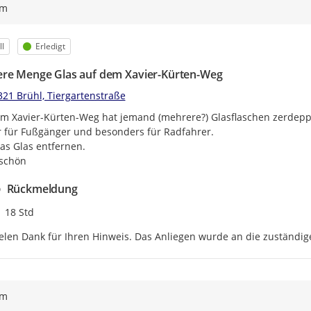
ym
egorie
Status
l
Erledigt
re Menge Glas auf dem Xavier-Kürten-Weg
321 Brühl, Tiergartenstraße
m Xavier-Kürten-Weg hat jemand (mehrere?) Glasflaschen zerdeppe
 für Fußgänger und besonders für Radfahrer.

das Glas entfernen.

schön
Rückmeldung
Zeitpunkt des Erstellens
18 Std
elen Dank für Ihren Hinweis. Das Anliegen wurde an die zuständige
ym