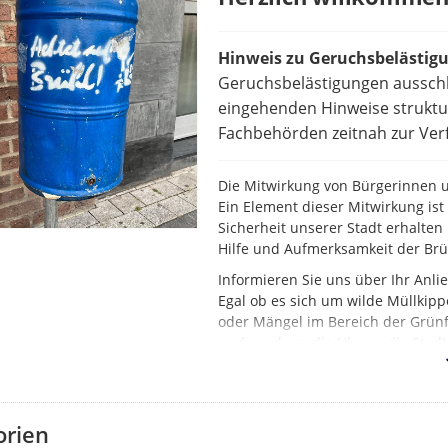
Hinweis zu Geruchsbelästig
Geruchsbelästigungen ausschl
eingehenden Hinweise struktur
Fachbehörden zeitnah zur Verf
Die Mitwirkung von Bürgerinnen un
Ein Element dieser Mitwirkung is
Sicherheit unserer Stadt erhalten 
Hilfe und Aufmerksamkeit der Br
Informieren Sie uns über Ihr Anl
Egal ob es sich um wilde Müllkipp
oder Mängel im Bereich der Grünf
und rund um die Uhr an die Stadt
orien