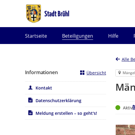
Portalnavigation
Startseite
Beteiligungen
Hilfe
Alle B
Informationen
Übersicht
Mänge
Män
Kontakt
Datenschutzerklärung
Status
Z
Aktiv
Meldung erstellen – so geht's!