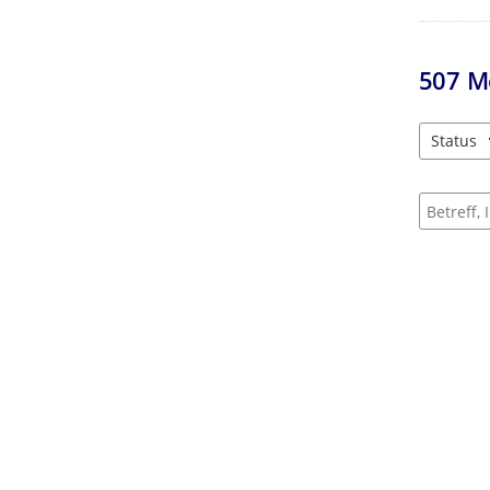
507
M
Status
3 Einträg
Suche na