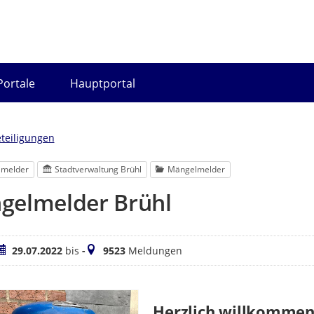
Portale
Hauptportal
eteiligungen
lmelder
Stadtverwaltung Brühl
Mängelmelder
gelmelder Brühl
eitraum
Meldungen
29.07.2022
bis
-
9523
Meldungen
Herzlich willkommen