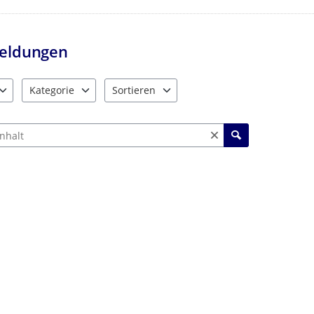
eldungen
Kategorie
Sortieren
e verfügbar. Benutzen Sie "Pfeiltaste oben" und "Pfeiltaste unten"
10 Einträge verfügbar. Benutzen Sie "Pfeiltaste oben" und "Pf
2 Einträge verfügbar. Benutzen Sie "Pfeiltas
ch Meldungen und Kommentaren