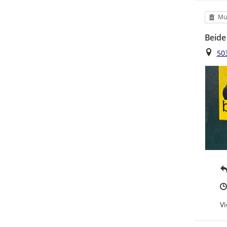
Kat
Mül
Beide
Ort
50
Vi