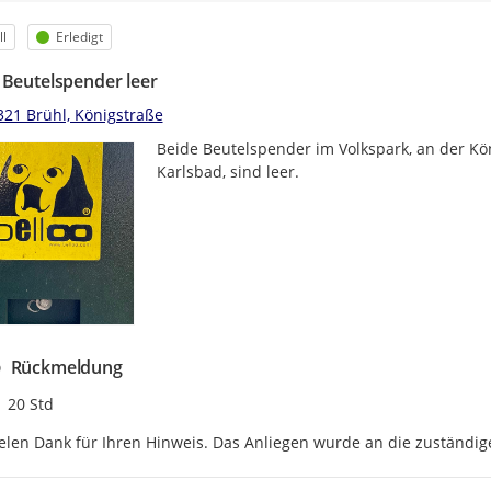
egorie
Status
l
Erledigt
 Beutelspender leer
321 Brühl, Königstraße
Beide Beutelspender im Volkspark, an der Kö
Karlsbad, sind leer.
Rückmeldung
Zeitpunkt des Erstellens
20 Std
elen Dank für Ihren Hinweis. Das Anliegen wurde an die zuständige