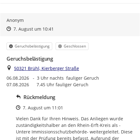
Anonym
Zeitpunkt des Erstellens
Zeitpunkt des Erstellens
Zur Äußerung
7. August um 10:41
Kategorie
Status
Geruchsbelästigung
Geschlossen
Geruchsbelästigung
Ort
50321 Brühl, Kierberger Straße
06.08.2026   -  3 Uhr nachts  fauliger Geruch

07.08.2026      7.45 Uhr fauliger Geruch
Rückmeldung
Zeitpunkt des Erstellens
7. August um 11:01
Vielen Dank für Ihren Hinweis. Das Anliegen wurde 
zuständigkeitshalber an den Rhein-Erft-Kreis als -
Untere Immissionsschutzbehörde- weitergeleitet. Diese 
ist mit der Prüfung bereits befasst. Aufgrund der 