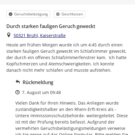
Kategorie
Status
Geruchsbelästigung
Geschlossen
Durch starken fauligen Geruch geweckt
Ort
50321 Brühl, Kaiserstraße
Heute am frühen Morgen wurde ich um 4:45 durch einen 
starken fauligen Geruch geweckt im Schlafzimmer geweckt, 
der durch ein offenes Schlafzimmerfenstrer kam.  Ich hatte 
Kopfschmerzen und Atemschwierigkeiten. Ich konnte 
danach nicht mehr schlafen und musste aufstehen.
Rückmeldung
Zeitpunkt des Erstellens
7. August um 09:48
Vielen Dank für Ihren Hinweis. Das Anliegen wurde 
zuständigkeitshalber an den Rhein-Erft-Kreis als -
Untere Immissionsschutzbehörde- weitergeleitet. Diese 
ist mit der Prüfung bereits befasst. Aufgrund der 
vermehrten Geruchsbelästigungsmeldungen verweise 
ich Sie gerne auf das Online-Formular. Bitte melden Sie 