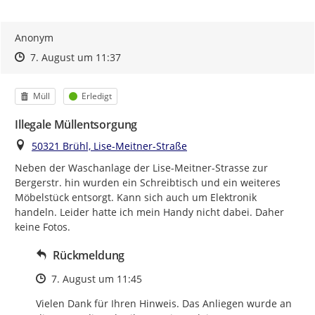
Anonym
Zeitpunkt des Erstellens
Zeitpunkt des Erstellens
Zur Äußerung
7. August um 11:37
Kategorie
Status
Müll
Erledigt
Illegale Müllentsorgung
Ort
50321 Brühl, Lise-Meitner-Straße
Neben der Waschanlage der Lise-Meitner-Strasse zur 
Bergerstr. hin wurden ein Schreibtisch und ein weiteres 
Möbelstück entsorgt. Kann sich auch um Elektronik 
handeln. Leider hatte ich mein Handy nicht dabei. Daher 
keine Fotos.
Rückmeldung
Zeitpunkt des Erstellens
7. August um 11:45
Vielen Dank für Ihren Hinweis. Das Anliegen wurde an 