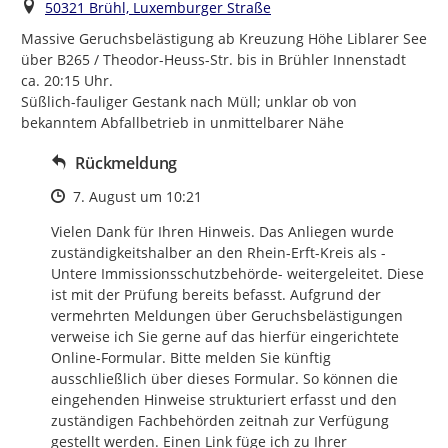
Ort
50321 Brühl, Luxemburger Straße
Massive Geruchsbelästigung ab Kreuzung Höhe Liblarer See 
über B265 / Theodor-Heuss-Str. bis in Brühler Innenstadt 
ca. 20:15 Uhr.

Süßlich-fauliger Gestank nach Müll; unklar ob von 
bekanntem Abfallbetrieb in unmittelbarer Nähe
Rückmeldung
Zeitpunkt des Erstellens
7. August um 10:21
Vielen Dank für Ihren Hinweis. Das Anliegen wurde 
zuständigkeitshalber an den Rhein-Erft-Kreis als -
Untere Immissionsschutzbehörde- weitergeleitet. Diese 
ist mit der Prüfung bereits befasst. Aufgrund der 
vermehrten Meldungen über Geruchsbelästigungen 
verweise ich Sie gerne auf das hierfür eingerichtete 
Online-Formular. Bitte melden Sie künftig 
ausschließlich über dieses Formular. So können die 
eingehenden Hinweise strukturiert erfasst und den 
zuständigen Fachbehörden zeitnah zur Verfügung 
gestellt werden. Einen Link füge ich zu Ihrer 