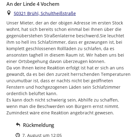
An der Linde 4 Vochem
Ort
50321 Brühl, Schultheißstraße
Unser Mieter, der an der obigen Adresse im ersten Stock 
wohnt, hat sich bereits schon einmal bei Ihnen über die 
gegenüberstehen Straßenlaterne beschwerd.Sie leuchtet 
ihm so hell ins Schlafzimmer, dass er gezwungen ist, bei 
komplett geschlossenen Rollläden zu schlafen, da es 
ansonsten taghell in diesem Raum ist. Wir haben uns bei 
einer Ortsbegehung davon überzeugen können.

Da von Ihnen keine Reaktion erfolgt ist hat er sich an uns 
gewandt, da es bei den zurzeit herrschenden Temperaturen 
unzumutbar ist, dass er nachts nicht bei geöffneten 
Fenstern und hochgezogenen Läden sein Schlafzimmer  
ordentlich belüftet kann.

Es kann doch nicht schwierig sein, Abhilfe zu schaffen, 
wenn man die Beschwerden von Bürgern ernst nimmt.

Zumindest wäre eine Reaktion angebracht gewesen.
Rückmeldung
Zeitpunkt des Erstellens
7. August um 12:05