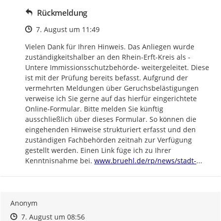
Rückmeldung
Zeitpunkt des Erstellens
7. August um 11:49
Vielen Dank für Ihren Hinweis. Das Anliegen wurde 
zuständigkeitshalber an den Rhein-Erft-Kreis als -
Untere Immissionsschutzbehörde- weitergeleitet. Diese 
ist mit der Prüfung bereits befasst. Aufgrund der 
vermehrten Meldungen über Geruchsbelästigungen 
verweise ich Sie gerne auf das hierfür eingerichtete 
Online-Formular. Bitte melden Sie künftig 
ausschließlich über dieses Formular. So können die 
eingehenden Hinweise strukturiert erfasst und den 
zuständigen Fachbehörden zeitnah zur Verfügung 
gestellt werden. Einen Link füge ich zu Ihrer 
https://
bruehl-
Kenntnisnahme bei. 
www.bruehl.de/rp/news/stadt-
...
Anonym
Zeitpunkt des Erstellens
Zeitpunkt des Erstellens
Zur Äußerung
7. August um 08:56