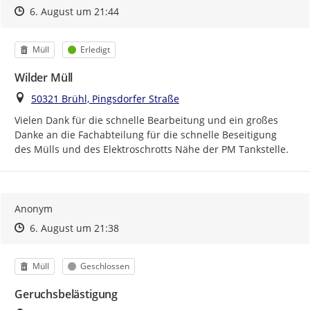
Zeitpunkt des Erstellens
Zeitpunkt des Erstellens
Zur Äußerung
6. August um 21:44
Kategorie
Status
Müll
Erledigt
Wilder Müll
Ort
50321 Brühl, Pingsdorfer Straße
Vielen Dank für die schnelle Bearbeitung und ein großes 
Danke an die Fachabteilung für die schnelle Beseitigung 
des Mülls und des Elektroschrotts Nähe der PM Tankstelle.
Anonym
Zeitpunkt des Erstellens
Zeitpunkt des Erstellens
Zur Äußerung
6. August um 21:38
Kategorie
Status
Müll
Geschlossen
Geruchsbelästigung