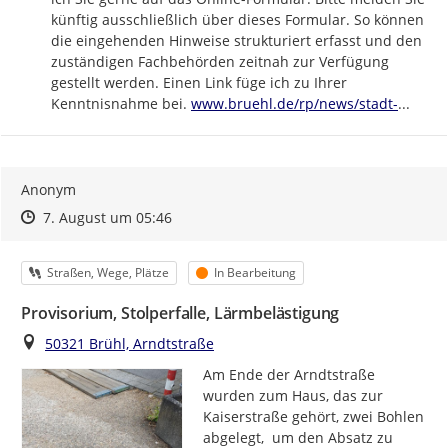
künftig ausschließlich über dieses Formular. So können 
die eingehenden Hinweise strukturiert erfasst und den 
zuständigen Fachbehörden zeitnah zur Verfügung 
gestellt werden. Einen Link füge ich zu Ihrer 
https://
bruehl-
Kenntnisnahme bei. 
www.bruehl.de/rp/news/stadt-
...
Anonym
Zeitpunkt des Erstellens
Zeitpunkt des Erstellens
Zur Äußerung
7. August um 05:46
Kategorie
Status
Straßen, Wege, Plätze
In Bearbeitung
Provisorium, Stolperfalle, Lärmbelästigung
Ort
50321 Brühl, Arndtstraße
Am Ende der Arndtstraße 
wurden zum Haus, das zur 
Kaiserstraße gehört, zwei Bohlen 
abgelegt,  um den Absatz zu 