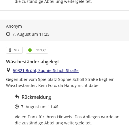
die zuständige Abteilung weitergeleitet.
Anonym
Zeitpunkt des Erstellens
Zeitpunkt des Erstellens
Zur Äußerung
7. August um 11:25
Kategorie
Status
Müll
Erledigt
Wäscheständer abgelegt
Ort
50321 Brühl, Sophie-Scholl-Straße
Gegenüber vom Spielplatz Sophie Scholl Straße liegt ein 
Wäscheständer. Kein Foto, da Handy nicht dabei
Rückmeldung
Zeitpunkt des Erstellens
7. August um 11:46
Vielen Dank für Ihren Hinweis. Das Anliegen wurde an 
die zuständige Abteilung weitergeleitet.