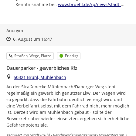
https://
bruehl-
Kenntnisnahme bei. 
www.bruehl.de/rp/news/stadt-
...
Anonym
Zeitpunkt des Erstellens
Zeitpunkt des Erstellens
Zur Äußerung
6. August um 16:47
Kategorie
Status
Straßen, Wege, Plätze
Erledigt
Dauerparker - gewerbliches Kfz
Ort
50321 Brühl, Mühlenbach
An der Straßenecke Mühlenbach/Daberger Weg steht 
regelmäßig ein gewerblich genutzter Lkw. Der Wagen wird 
so geparkt, dass die Fahrbahn deutlich verengt wird und 
eine Vorbeifahrt selbst mit dem Fahrrad nicht mehr möglich 
ist. Derzeit wird am Mühlenbach gebaut - sollte der 
Busverkehr aber wieder einsetzten, ergeben sich erhebliche 
Gefahrenpotenziale.
geändert von
Stadt Brühl - Beschwerdemanagement (Moderator)
am 7.