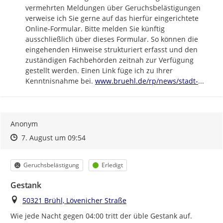
vermehrten Meldungen über Geruchsbelästigungen 
verweise ich Sie gerne auf das hierfür eingerichtete 
Online-Formular. Bitte melden Sie künftig 
ausschließlich über dieses Formular. So können die 
eingehenden Hinweise strukturiert erfasst und den 
zuständigen Fachbehörden zeitnah zur Verfügung 
gestellt werden. Einen Link füge ich zu Ihrer 
https://
bruehl-
Kenntnisnahme bei. 
www.bruehl.de/rp/news/stadt-
...
Anonym
Zeitpunkt des Erstellens
Zeitpunkt des Erstellens
Zur Äußerung
7. August um 09:54
Kategorie
Status
Geruchsbelästigung
Erledigt
Gestank
Ort
50321 Brühl, Lövenicher Straße
Wie jede Nacht gegen 04:00 tritt der üble Gestank auf.