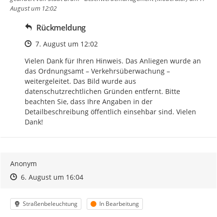
August um 12:02
Rückmeldung
Zeitpunkt des Erstellens
7. August um 12:02
Vielen Dank für Ihren Hinweis. Das Anliegen wurde an 
das Ordnungsamt – Verkehrsüberwachung – 
weitergeleitet. Das Bild wurde aus 
datenschutzrechtlichen Gründen entfernt. Bitte 
beachten Sie, dass Ihre Angaben in der 
Detailbeschreibung öffentlich einsehbar sind. Vielen 
Dank!
Anonym
Zeitpunkt des Erstellens
Zeitpunkt des Erstellens
Zur Äußerung
6. August um 16:04
Kategorie
Status
Straßenbeleuchtung
In Bearbeitung