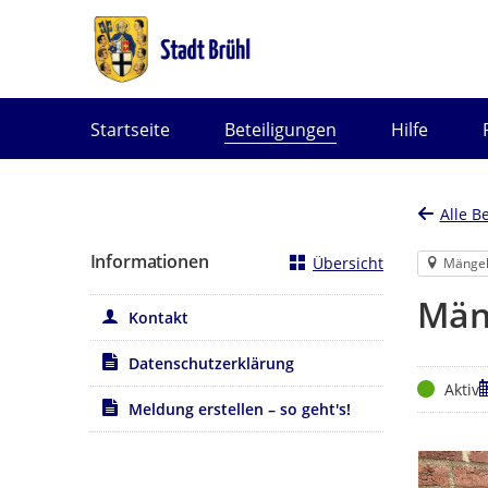
Portalnavigation
Startseite
Beteiligungen
Hilfe
Alle B
Informationen
Übersicht
Mänge
Män
Kontakt
Datenschutzerklärung
Status
Z
Aktiv
Meldung erstellen – so geht's!