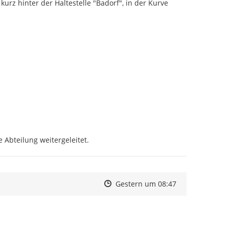
z hinter der Haltestelle "Badorf", in der Kurve 
 Abteilung weitergeleitet.
Zeitpunkt des Erstellens
Zeitpunkt des Erstellens
Zur Äußerung
Gestern um 08:47