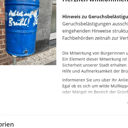
Hinweis zu Geruchsbelästig
Geruchsbelästigungen ausschl
eingehenden Hinweise struktur
Fachbehörden zeitnah zur Verf
Die Mitwirkung von Bürgerinnen un
Ein Element dieser Mitwirkung is
Sicherheit unserer Stadt erhalten 
Hilfe und Aufmerksamkeit der Br
Informieren Sie uns über Ihr Anl
Egal ob es sich um wilde Müllkipp
oder Mängel im Bereich der Grünf
und rund um die Uhr an die Stadt
orien