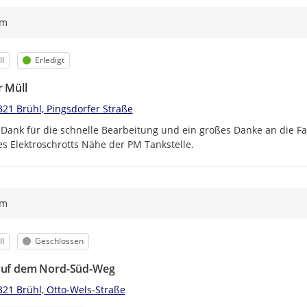
ym
egorie
Status
l
Erledigt
r Müll
321 Brühl, Pingsdorfer Straße
 Dank für die schnelle Bearbeitung und ein großes Danke an die Fac
s Elektroschrotts Nähe der PM Tankstelle.
ym
egorie
Status
l
Geschlossen
auf dem Nord-Süd-Weg
321 Brühl, Otto-Wels-Straße