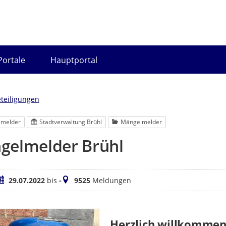
Portale
Hauptportal
eteiligungen
lmelder
Stadtverwaltung Brühl
Mängelmelder
gelmelder Brühl
eitraum
Meldungen
29.07.2022
bis
-
9525
Meldungen
Herzlich willkommen