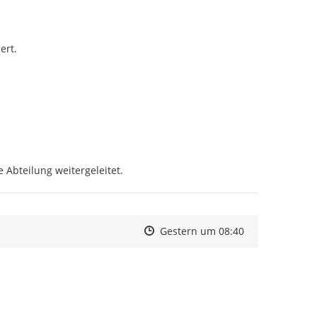
rt.

 Abteilung weitergeleitet.
Zeitpunkt des Erstellens
Zeitpunkt des Erstellens
Zur Äußerung
Gestern um 08:40