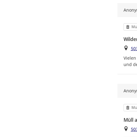
Anon
Kat
Mül
Wilde
Ort
50
Vielen
und de
Anon
Kat
Mül
Müll 
Ort
50