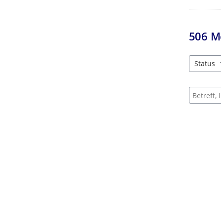
506
M
Status
3 Einträg
Suche na