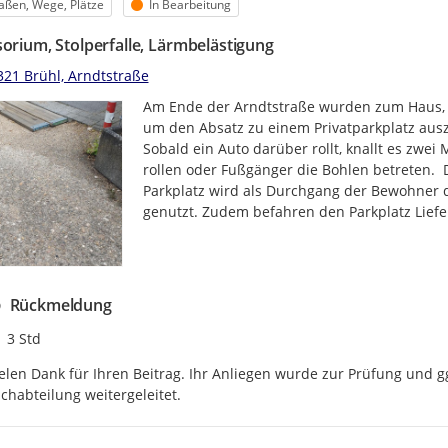
egorie
Status
aßen, Wege, Plätze
In Bearbeitung
sorium, Stolperfalle, Lärmbelästigung
321 Brühl, Arndtstraße
Am Ende der Arndtstraße wurden zum Haus, da
um den Absatz zu einem Privatparkplatz auszug
Sobald ein Auto darüber rollt, knallt es zwe
rollen oder Fußgänger die Bohlen betreten.  
Parkplatz wird als Durchgang der Bewohner 
genutzt. Zudem befahren den Parkplatz Lief
Rückmeldung
Zeitpunkt des Erstellens
3 Std
elen Dank für Ihren Beitrag. Ihr Anliegen wurde zur Prüfung und g
chabteilung weitergeleitet.