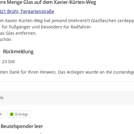
re Menge Glas auf dem Xavier-Kürten-Weg
321 Brühl, Tiergartenstraße
m Xavier-Kürten-Weg hat jemand (mehrere?) Glasflaschen zerdeppe
 für Fußgänger und besonders für Radfahrer.

das Glas entfernen.

schön
Rückmeldung
Zeitpunkt des Erstellens
23 Std
elen Dank für Ihren Hinweis. Das Anliegen wurde an die zuständige
ym
egorie
Status
l
Erledigt
 Beutelspender leer