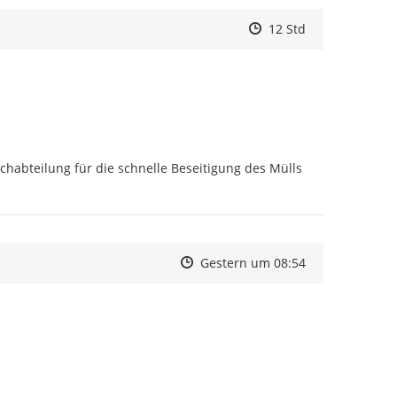
Zeitpunkt des Erstelle
Zeitpunkt des Erstell
Zur Äußerung
12 Std
habteilung für die schnelle Beseitigung des Mülls 
Zeitpunkt des Erstellens
Zeitpunkt des Erstellens
Zur Äußerung
Gestern um 08:54