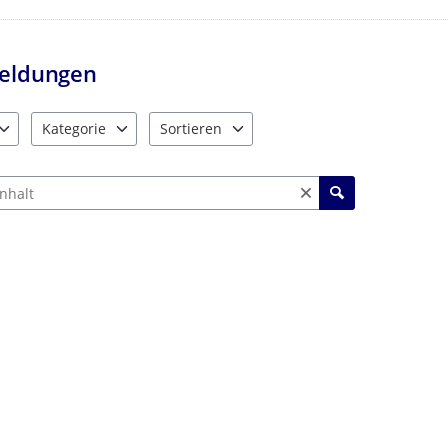
eldungen
Kategorie
Sortieren
e verfügbar. Benutzen Sie "Pfeiltaste oben" und "Pfeiltaste unten"
10 Einträge verfügbar. Benutzen Sie "Pfeiltaste oben" und "Pf
2 Einträge verfügbar. Benutzen Sie "Pfeiltas
ch Meldungen und Kommentaren