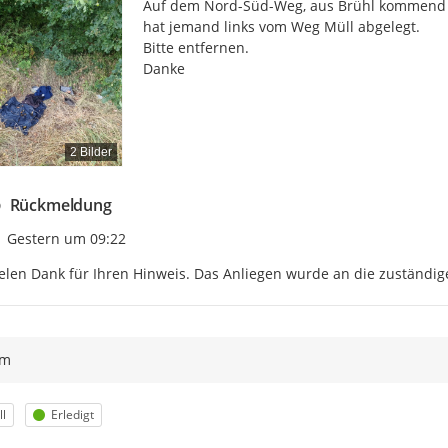
Auf dem Nord-Süd-Weg, aus Brühl kommend kur
hat jemand links vom Weg Müll abgelegt.

Bitte entfernen.

Danke
2 Bilder
Rückmeldung
Zeitpunkt des Erstellens
Gestern um 09:22
elen Dank für Ihren Hinweis. Das Anliegen wurde an die zuständige
ym
egorie
Status
l
Erledigt