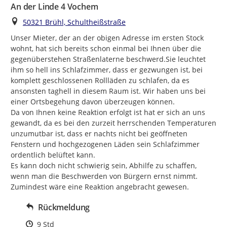
An der Linde 4 Vochem
Ort
50321 Brühl, Schultheißstraße
Unser Mieter, der an der obigen Adresse im ersten Stock 
wohnt, hat sich bereits schon einmal bei Ihnen über die 
gegenüberstehen Straßenlaterne beschwerd.Sie leuchtet 
ihm so hell ins Schlafzimmer, dass er gezwungen ist, bei 
komplett geschlossenen Rollläden zu schlafen, da es 
ansonsten taghell in diesem Raum ist. Wir haben uns bei 
einer Ortsbegehung davon überzeugen können.

Da von Ihnen keine Reaktion erfolgt ist hat er sich an uns 
gewandt, da es bei den zurzeit herrschenden Temperaturen 
unzumutbar ist, dass er nachts nicht bei geöffneten 
Fenstern und hochgezogenen Läden sein Schlafzimmer  
ordentlich belüftet kann.

Es kann doch nicht schwierig sein, Abhilfe zu schaffen, 
wenn man die Beschwerden von Bürgern ernst nimmt.

Zumindest wäre eine Reaktion angebracht gewesen.
Rückmeldung
Zeitpunkt des Erstellens
9 Std