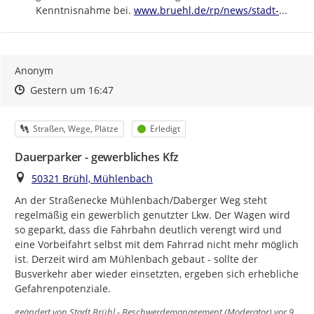
https://
bruehl-
Kenntnisnahme bei. 
www.bruehl.de/rp/news/stadt-
...
Anonym
Zeitpunkt des Erstellens
Zeitpunkt des Erstellens
Zur Äußerung
Gestern um 16:47
Kategorie
Status
Straßen, Wege, Plätze
Erledigt
Dauerparker - gewerbliches Kfz
Ort
50321 Brühl, Mühlenbach
An der Straßenecke Mühlenbach/Daberger Weg steht 
regelmäßig ein gewerblich genutzter Lkw. Der Wagen wird 
so geparkt, dass die Fahrbahn deutlich verengt wird und 
eine Vorbeifahrt selbst mit dem Fahrrad nicht mehr möglich 
ist. Derzeit wird am Mühlenbach gebaut - sollte der 
Busverkehr aber wieder einsetzten, ergeben sich erhebliche 
Gefahrenpotenziale.
geändert von
Stadt Brühl - Beschwerdemanagement (Moderator)
vor 9