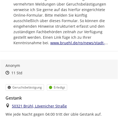
vermehrten Meldungen über Geruchsbelästigungen 
verweise ich Sie gerne auf das hierfür eingerichtete 
Online-Formular. Bitte melden Sie künftig 
ausschließlich über dieses Formular. So können die 
eingehenden Hinweise strukturiert erfasst und den 
zuständigen Fachbehörden zeitnah zur Verfügung 
gestellt werden. Einen Link füge ich zu Ihrer 
https://
bruehl-
Kenntnisnahme bei. 
www.bruehl.de/rp/news/stadt-
...
Anonym
Zeitpunkt des Erstellens
Zeitpunkt des Erstellens
Zur Äußerung
11 Std
Kategorie
Status
Geruchsbelästigung
Erledigt
Gestank
Ort
50321 Brühl, Lövenicher Straße
Wie jede Nacht gegen 04:00 tritt der üble Gestank auf.