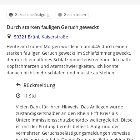
Kategorie
Status
Geruchsbelästigung
Geschlossen
Durch starken fauligen Geruch geweckt
Ort
50321 Brühl, Kaiserstraße
Heute am frühen Morgen wurde ich um 4:45 durch einen 
starken fauligen Geruch geweckt im Schlafzimmer geweckt, 
der durch ein offenes Schlafzimmerfenstrer kam.  Ich hatte 
Kopfschmerzen und Atemschwierigkeiten. Ich konnte 
danach nicht mehr schlafen und musste aufstehen.
Rückmeldung
Zeitpunkt des Erstellens
11 Std
Vielen Dank für Ihren Hinweis. Das Anliegen wurde 
zuständigkeitshalber an den Rhein-Erft-Kreis als -
Untere Immissionsschutzbehörde- weitergeleitet. Diese 
ist mit der Prüfung bereits befasst. Aufgrund der 
vermehrten Geruchsbelästigungsmeldungen verweise 
ich Sie gerne auf das Online-Formular. Bitte melden Sie 