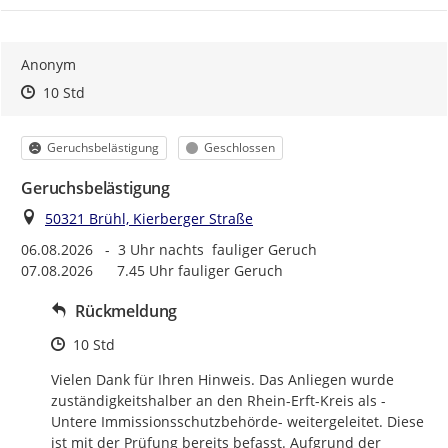
Anonym
Zeitpunkt des Erstellens
Zeitpunkt des Erstellens
Zur Äußerung
10 Std
Kategorie
Status
Geruchsbelästigung
Geschlossen
Geruchsbelästigung
Ort
50321 Brühl, Kierberger Straße
06.08.2026   -  3 Uhr nachts  fauliger Geruch

07.08.2026      7.45 Uhr fauliger Geruch
Rückmeldung
Zeitpunkt des Erstellens
10 Std
Vielen Dank für Ihren Hinweis. Das Anliegen wurde 
zuständigkeitshalber an den Rhein-Erft-Kreis als -
Untere Immissionsschutzbehörde- weitergeleitet. Diese 
ist mit der Prüfung bereits befasst. Aufgrund der 