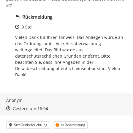
Std
Rückmeldung
Zeitpunkt des Erstellens
9 Std
Vielen Dank für Ihren Hinweis. Das Anliegen wurde an 
das Ordnungsamt – Verkehrsüberwachung – 
weitergeleitet. Das Bild wurde aus 
datenschutzrechtlichen Gründen entfernt. Bitte 
beachten Sie, dass Ihre Angaben in der 
Detailbeschreibung öffentlich einsehbar sind. Vielen 
Dank!
Anonym
Zeitpunkt des Erstellens
Zeitpunkt des Erstellens
Zur Äußerung
Gestern um 16:04
Kategorie
Status
Straßenbeleuchtung
In Bearbeitung