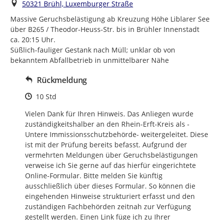
Ort
50321 Brühl, Luxemburger Straße
Massive Geruchsbelästigung ab Kreuzung Höhe Liblarer See 
über B265 / Theodor-Heuss-Str. bis in Brühler Innenstadt 
ca. 20:15 Uhr.

Süßlich-fauliger Gestank nach Müll; unklar ob von 
bekanntem Abfallbetrieb in unmittelbarer Nähe
Rückmeldung
Zeitpunkt des Erstellens
10 Std
Vielen Dank für Ihren Hinweis. Das Anliegen wurde 
zuständigkeitshalber an den Rhein-Erft-Kreis als -
Untere Immissionsschutzbehörde- weitergeleitet. Diese 
ist mit der Prüfung bereits befasst. Aufgrund der 
vermehrten Meldungen über Geruchsbelästigungen 
verweise ich Sie gerne auf das hierfür eingerichtete 
Online-Formular. Bitte melden Sie künftig 
ausschließlich über dieses Formular. So können die 
eingehenden Hinweise strukturiert erfasst und den 
zuständigen Fachbehörden zeitnah zur Verfügung 
gestellt werden. Einen Link füge ich zu Ihrer 