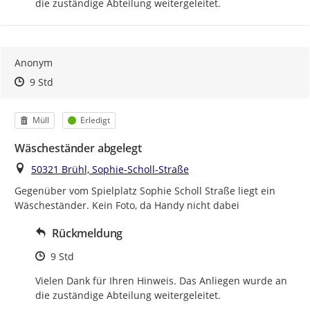
die zuständige Abteilung weitergeleitet.
Anonym
Zeitpunkt des Erstellens
Zeitpunkt des Erstellens
Zur Äußerung
9 Std
Kategorie
Status
Müll
Erledigt
Wäscheständer abgelegt
Ort
50321 Brühl, Sophie-Scholl-Straße
Gegenüber vom Spielplatz Sophie Scholl Straße liegt ein 
Wäscheständer. Kein Foto, da Handy nicht dabei
Rückmeldung
Zeitpunkt des Erstellens
9 Std
Vielen Dank für Ihren Hinweis. Das Anliegen wurde an 
die zuständige Abteilung weitergeleitet.