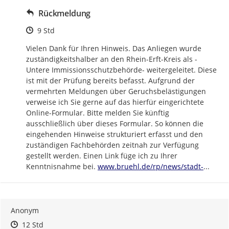
Rückmeldung
Zeitpunkt des Erstellens
9 Std
Vielen Dank für Ihren Hinweis. Das Anliegen wurde 
zuständigkeitshalber an den Rhein-Erft-Kreis als -
Untere Immissionsschutzbehörde- weitergeleitet. Diese 
ist mit der Prüfung bereits befasst. Aufgrund der 
vermehrten Meldungen über Geruchsbelästigungen 
verweise ich Sie gerne auf das hierfür eingerichtete 
Online-Formular. Bitte melden Sie künftig 
ausschließlich über dieses Formular. So können die 
eingehenden Hinweise strukturiert erfasst und den 
zuständigen Fachbehörden zeitnah zur Verfügung 
gestellt werden. Einen Link füge ich zu Ihrer 
https://
bruehl-
Kenntnisnahme bei. 
www.bruehl.de/rp/news/stadt-
...
Anonym
Zeitpunkt des Erstellens
Zeitpunkt des Erstellens
Zur Äußerung
12 Std