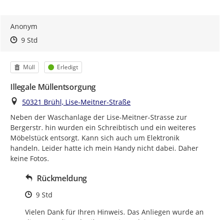
Anonym
Zeitpunkt des Erstellens
Zeitpunkt des Erstellens
Zur Äußerung
9 Std
Kategorie
Status
Müll
Erledigt
Illegale Müllentsorgung
Ort
50321 Brühl, Lise-Meitner-Straße
Neben der Waschanlage der Lise-Meitner-Strasse zur 
Bergerstr. hin wurden ein Schreibtisch und ein weiteres 
Möbelstück entsorgt. Kann sich auch um Elektronik 
handeln. Leider hatte ich mein Handy nicht dabei. Daher 
keine Fotos.
Rückmeldung
Zeitpunkt des Erstellens
9 Std
Vielen Dank für Ihren Hinweis. Das Anliegen wurde an 