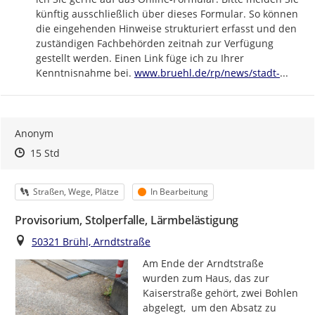
künftig ausschließlich über dieses Formular. So können 
die eingehenden Hinweise strukturiert erfasst und den 
zuständigen Fachbehörden zeitnah zur Verfügung 
gestellt werden. Einen Link füge ich zu Ihrer 
https://
bruehl-
Kenntnisnahme bei. 
www.bruehl.de/rp/news/stadt-
...
Anonym
Zeitpunkt des Erstellens
Zeitpunkt des Erstellens
Zur Äußerung
15 Std
Kategorie
Status
Straßen, Wege, Plätze
In Bearbeitung
Provisorium, Stolperfalle, Lärmbelästigung
Ort
50321 Brühl, Arndtstraße
Am Ende der Arndtstraße 
wurden zum Haus, das zur 
Kaiserstraße gehört, zwei Bohlen 
abgelegt,  um den Absatz zu 