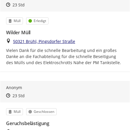
Zeitpunkt des Erstellens
Zeitpunkt des Erstellens
Zur Äußerung
23 Std
Kategorie
Status
Müll
Erledigt
Wilder Müll
Ort
50321 Brühl, Pingsdorfer Straße
Vielen Dank für die schnelle Bearbeitung und ein großes 
Danke an die Fachabteilung für die schnelle Beseitigung 
des Mülls und des Elektroschrotts Nähe der PM Tankstelle.
Anonym
Zeitpunkt des Erstellens
Zeitpunkt des Erstellens
Zur Äußerung
23 Std
Kategorie
Status
Müll
Geschlossen
Geruchsbelästigung