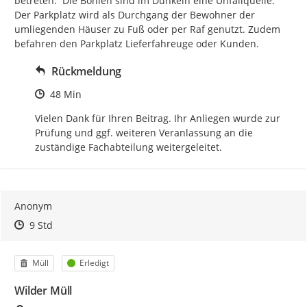
betreten.  Die Bohlen sind im Dunkeln eine Unfallquelle. 
Der Parkplatz wird als Durchgang der Bewohner der 
umliegenden Häuser zu Fuß oder per Raf genutzt. Zudem 
befahren den Parkplatz Lieferfahreuge oder Kunden.
Rückmeldung
Zeitpunkt des Erstellens
48 Min
Vielen Dank für Ihren Beitrag. Ihr Anliegen wurde zur 
Prüfung und ggf. weiteren Veranlassung an die 
zuständige Fachabteilung weitergeleitet.
Anonym
Zeitpunkt des Erstellens
Zeitpunkt des Erstellens
Zur Äußerung
9 Std
Kategorie
Status
Müll
Erledigt
Wilder Müll