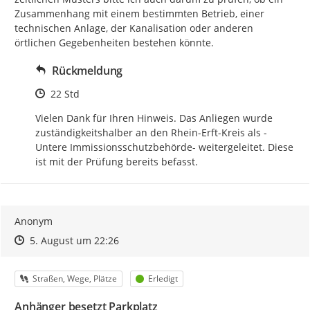
Zusammenhang mit einem bestimmten Betrieb, einer 
technischen Anlage, der Kanalisation oder anderen 
örtlichen Gegebenheiten bestehen könnte.
Rückmeldung
Zeitpunkt des Erstellens
22 Std
Vielen Dank für Ihren Hinweis. Das Anliegen wurde 
zuständigkeitshalber an den Rhein-Erft-Kreis als -
Untere Immissionsschutzbehörde- weitergeleitet. Diese 
ist mit der Prüfung bereits befasst.
Anonym
Zeitpunkt des Erstellens
Zeitpunkt des Erstellens
Zur Äußerung
5. August um 22:26
Kategorie
Status
Straßen, Wege, Plätze
Erledigt
Anhänger besetzt Parkplatz