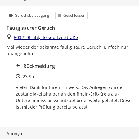
Kategorie
Status
Geruchsbelästigung
Geschlossen
Faulig saurer Geruch
Ort
50321 Brühl, Roisdorfer Straße
Mal wieder der bekannte faulig saure Geruch. Einfach nur 
unangenehm.
Rückmeldung
Zeitpunkt des Erstellens
23 Std
Vielen Dank für Ihren Hinweis. Das Anliegen wurde 
zuständigkeitshalber an den Rhein-Erft-Kreis als -
Untere Immissionsschutzbehörde- weitergeleitet. Diese 
ist mit der Prüfung bereits befasst.
Anonym