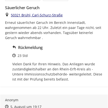
Säuerlicher Geruch
Ort
50321 Brühl, Carl-Schurz-Straße
Erneut säuerlicher Geruch im Bereich Innenstadt, 
wahrgenommen ab 22 Uhr. Zuletzt ein paar Tage nicht, seit 
gestern wieder abends vorhanden. Tagsüber keinerlei 
Geruch wahrnehmbar .
Rückmeldung
Zeitpunkt des Erstellens
23 Std
Vielen Dank für Ihren Hinweis. Das Anliegen wurde 
zuständigkeitshalber an den Rhein-Erft-Kreis als -
Untere Immissionsschutzbehörde- weitergeleitet. Diese 
ist mit der Prüfung bereits befasst.
Anonym
Zeitpunkt des Erstellens
Zeitpunkt des Erstellens
Zur Äußerung
5. August um 19:17