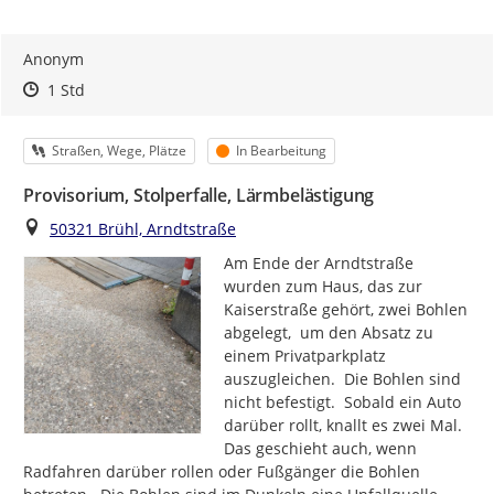
Anonym
Zeitpunkt des Erstellens
Zeitpunkt des Erstellens
Zur Äußerung
1 Std
Kategorie
Status
Straßen, Wege, Plätze
In Bearbeitung
Provisorium, Stolperfalle, Lärmbelästigung
Ort
50321 Brühl, Arndtstraße
Am Ende der Arndtstraße 
wurden zum Haus, das zur 
Kaiserstraße gehört, zwei Bohlen 
abgelegt,  um den Absatz zu 
einem Privatparkplatz 
auszugleichen.  Die Bohlen sind 
nicht befestigt.  Sobald ein Auto 
darüber rollt, knallt es zwei Mal. 
Das geschieht auch, wenn 
Radfahren darüber rollen oder Fußgänger die Bohlen 