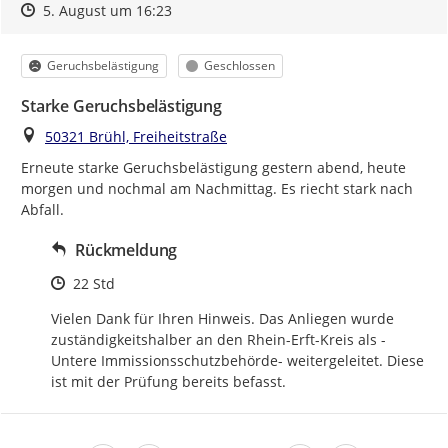
Zeitpunkt des Erstellens
Zeitpunkt des Erstellens
Zur Äußerung
5. August um 16:23
Kategorie
Status
Geruchsbelästigung
Geschlossen
Starke Geruchsbelästigung
Ort
50321 Brühl, Freiheitstraße
Erneute starke Geruchsbelästigung gestern abend, heute 
morgen und nochmal am Nachmittag. Es riecht stark nach 
Abfall.
Rückmeldung
Zeitpunkt des Erstellens
22 Std
Vielen Dank für Ihren Hinweis. Das Anliegen wurde 
zuständigkeitshalber an den Rhein-Erft-Kreis als -
Untere Immissionsschutzbehörde- weitergeleitet. Diese 
ist mit der Prüfung bereits befasst.