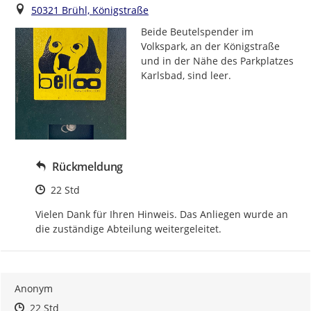
Ort
50321 Brühl, Königstraße
Beide Beutelspender im 
Volkspark, an der Königstraße 
und in der Nähe des Parkplatzes 
Karlsbad, sind leer.
Rückmeldung
Zeitpunkt des Erstellens
22 Std
Vielen Dank für Ihren Hinweis. Das Anliegen wurde an 
die zuständige Abteilung weitergeleitet.
Anonym
Zeitpunkt des Erstellens
Zeitpunkt des Erstellens
Zur Äußerung
22 Std