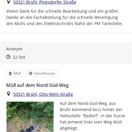
Ort
50321 Brühl, Pingsdorfer Straße
Vielen Dank für die schnelle Bearbeitung und ein großes 
Danke an die Fachabteilung für die schnelle Beseitigung 
des Mülls und des Elektroschrotts Nähe der PM Tankstelle.
Anonym
Zeitpunkt des Erstellens
Zeitpunkt des Erstellens
Zur Äußerung
22 Std
Kategorie
Status
Müll
Geschlossen
Müll auf dem Nord-Süd-Weg
Ort
50321 Brühl, Otto-Wels-Straße
Auf dem Nord-Süd-Weg, aus 
Brühl kommend kurz hinter der 
Haltestelle "Badorf", in der Kurve 
hat jemand links vom Weg Müll 
abgelegt.
