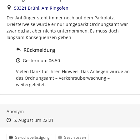
Ort
50321 Brühl, Am Ringofen
Der Anhänger steht immer noch auf dem Parkplatz. 
Dreisterweise wurde er nur umgeparkt.Ordnungsamt war 
zwar da,hat aber nichts unternommen. Es muss doch 
langsam Konsequenzen geben
Rückmeldung
Zeitpunkt des Erstellens
Gestern um 06:50
Vielen Dank für Ihren Hinweis. Das Anliegen wurde an 
das Ordnungsamt – Verkehrsüberwachung – 
weitergeleitet.
Anonym
Zeitpunkt des Erstellens
Zeitpunkt des Erstellens
Zur Äußerung
5. August um 22:21
Kategorie
Status
Geruchsbelästigung
Geschlossen