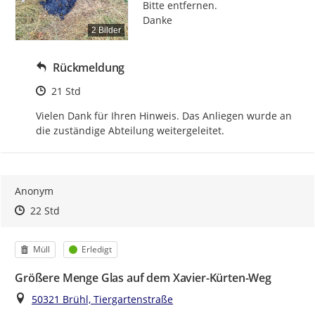
Bitte entfernen.

Danke
2 Bilder
Rückmeldung
Zeitpunkt des Erstellens
21 Std
Vielen Dank für Ihren Hinweis. Das Anliegen wurde an 
die zuständige Abteilung weitergeleitet.
Anonym
Zeitpunkt des Erstellens
Zeitpunkt des Erstellens
Zur Äußerung
22 Std
Kategorie
Status
Müll
Erledigt
Größere Menge Glas auf dem Xavier-Kürten-Weg
Ort
50321 Brühl, Tiergartenstraße