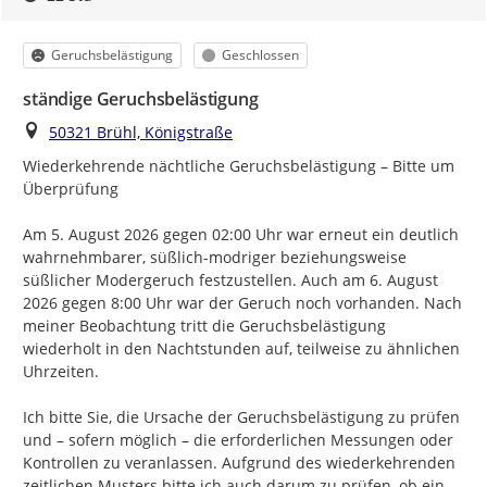
Kategorie
Status
Geruchsbelästigung
Geschlossen
ständige Geruchsbelästigung
Ort
50321 Brühl, Königstraße
Wiederkehrende nächtliche Geruchsbelästigung – Bitte um 
Überprüfung

Am 5. August 2026 gegen 02:00 Uhr war erneut ein deutlich 
wahrnehmbarer, süßlich-modriger beziehungsweise 
süßlicher Modergeruch festzustellen. Auch am 6. August 
2026 gegen 8:00 Uhr war der Geruch noch vorhanden. Nach 
meiner Beobachtung tritt die Geruchsbelästigung 
wiederholt in den Nachtstunden auf, teilweise zu ähnlichen 
Uhrzeiten.

Ich bitte Sie, die Ursache der Geruchsbelästigung zu prüfen 
und – sofern möglich – die erforderlichen Messungen oder 
Kontrollen zu veranlassen. Aufgrund des wiederkehrenden 
zeitlichen Musters bitte ich auch darum zu prüfen, ob ein 