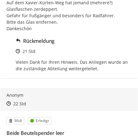
Auf dem Xavier-Kürten-Weg hat jemand (mehrere?) 
Glasflaschen zerdeppert.

Gefahr für Fußgänger und besonders für Radfahrer.

Bitte das Glas entfernen.

Dankeschön
Rückmeldung
Zeitpunkt des Erstellens
21 Std
Vielen Dank für Ihren Hinweis. Das Anliegen wurde an 
die zuständige Abteilung weitergeleitet.
Anonym
Zeitpunkt des Erstellens
Zeitpunkt des Erstellens
Zur Äußerung
22 Std
Kategorie
Status
Müll
Erledigt
Beide Beutelspender leer