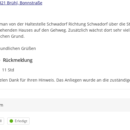
321 Brühl, Bonnstraße
an von der Haltestelle Schwadorf Richtung Schwadorf über die Str
tehenden Hauses auf den Gehweg. Zusätzlich wächst dort sehr viel
schen Grund.

eundlichen Grüßen
Rückmeldung
Zeitpunkt des Erstellens
11 Std
elen Dank für Ihren Hinweis. Das Anliegen wurde an die zuständige
ym
egorie
Status
l
Erledigt