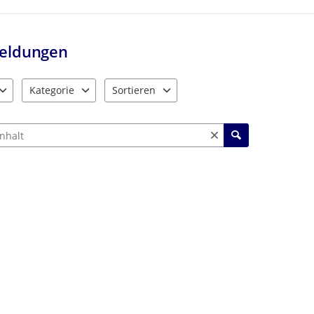
eldungen
Kategorie
Sortieren
e verfügbar. Benutzen Sie "Pfeiltaste oben" und "Pfeiltaste unten"
10 Einträge verfügbar. Benutzen Sie "Pfeiltaste oben" und "Pf
2 Einträge verfügbar. Benutzen Sie "Pfeiltas
ch Meldungen und Kommentaren