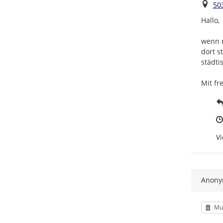
Ort
50
Hallo,

wenn m
dort s
städti
Mit fr
Vi
Anon
Kat
Mül