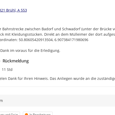
321 Brühl, A 553
r Bahnstrecke zwischen Badorf und Schwadorf (unter der Brücke von
ck mit Kleidungsstücken. Direkt an dem Mülleimer der dort aufgest
ordinaten: 50.80605420913504, 6.907384171980696

 Dank im voraus für die Erledigung.
Rückmeldung
Zeitpunkt des Erstellens
11 Std
elen Dank für Ihren Hinweis. Das Anliegen wurde an die zuständige
ym
egorie
Status
um und Grün
In Bearbeitung