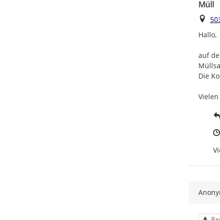
Müll
Ort
50
Hallo,

auf de
Müllsa
Die Ko
Vielen
Vi
Anon
Kat
Ba