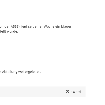
 der A553) liegt seit einer Woche ein blauer 
ellt wurde.

 Abteilung weitergeleitet.
Zeitpunkt des Erstelle
Zeitpunkt des Erstell
Zur Äußerung
14 Std