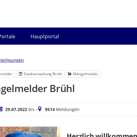
Portale
Hauptportal
eteiligungen
lmelder
Stadtverwaltung Brühl
Mängelmelder
gelmelder Brühl
eitraum
Meldungen
29.07.2022
bis
-
9514
Meldungen
Herzlich willkommen