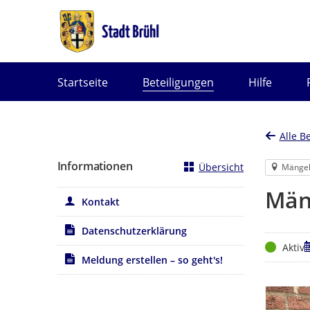
Portalnavigation
Startseite
Beteiligungen
Hilfe
Alle B
Informationen
Übersicht
Mänge
Män
Kontakt
Datenschutzerklärung
Status
Z
Aktiv
Meldung erstellen – so geht's!