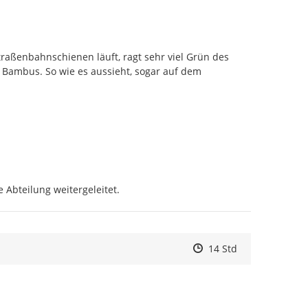
aßenbahnschienen läuft, ragt sehr viel Grün des 
 Bambus. So wie es aussieht, sogar auf dem 
 Abteilung weitergeleitet.
Zeitpunkt des Erstelle
Zeitpunkt des Erstell
Zur Äußerung
14 Std