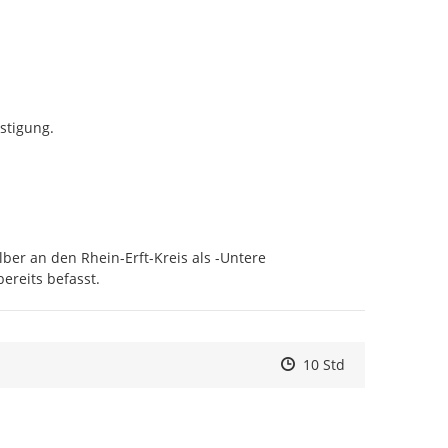
tigung.

ber an den Rhein-Erft-Kreis als -Untere 
ereits befasst.
Zeitpunkt des Erstelle
Zeitpunkt des Erstell
Zur Äußerung
10 Std