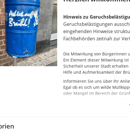
Hinweis zu Geruchsbelästig
Geruchsbelästigungen ausschl
eingehenden Hinweise struktur
Fachbehörden zeitnah zur Verf
Die Mitwirkung von Bürgerinnen un
Ein Element dieser Mitwirkung is
Sicherheit unserer Stadt erhalten 
Hilfe und Aufmerksamkeit der Br
Informieren Sie uns über Ihr Anl
Egal ob es sich um wilde Müllkipp
oder Mängel im Bereich der Grünf
und rund um die Uhr an die Stadt
orien