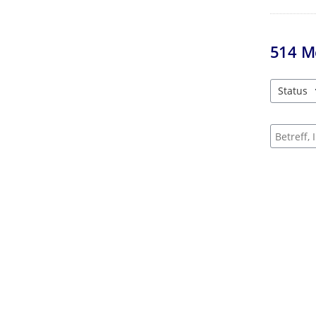
514
M
Status
3 Einträg
Suche na