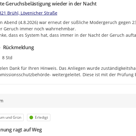
te Geruchsbelästigung wieder in der Nacht
321 Brühl, Lövenicher Straße
n Abend (4.8.2026) war erneut der süßliche Modergeruch gegen 2
er Geruch immer noch wahrnehmbar.

nke, dass es System hat, dass immer in der Nacht der Geruch auft
Rückmeldung
Zeitpunkt des Erstellens
8 Std
elen Dank für Ihren Hinweis. Das Anliegen wurde zuständigkeitshal
missionsschutzbehörde- weitergeleitet. Diese ist mit der Prüfung b
ym
egorie
Status
um und Grün
Erledigt
nung ragt auf Weg