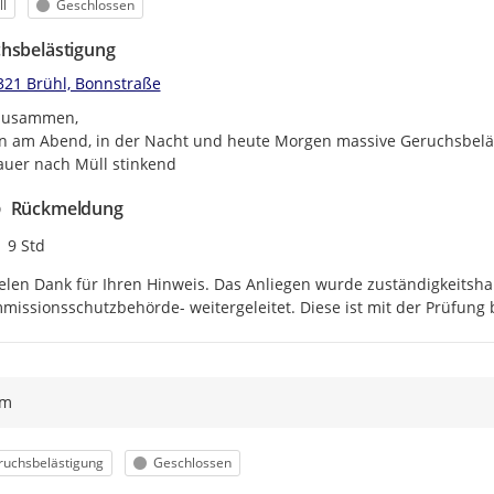
egorie
Status
l
Geschlossen
hsbelästigung
321 Brühl, Bonnstraße
zusammen,

n am Abend, in der Nacht und heute Morgen massive Geruchsbeläs
auer nach Müll stinkend
Rückmeldung
Zeitpunkt des Erstellens
9 Std
elen Dank für Ihren Hinweis. Das Anliegen wurde zuständigkeitshal
missionsschutzbehörde- weitergeleitet. Diese ist mit der Prüfung b
ym
egorie
Status
ruchsbelästigung
Geschlossen