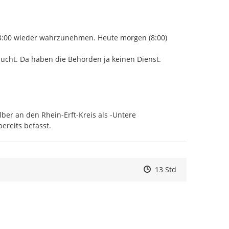
3:00 wieder wahrzunehmen. Heute morgen (8:00) 
aucht. Da haben die Behörden ja keinen Dienst.
ber an den Rhein-Erft-Kreis als -Untere 
ereits befasst.
Zeitpunkt des Erstelle
Zeitpunkt des Erstell
Zur Äußerung
13 Std