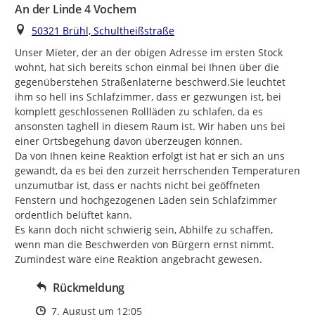
An der Linde 4 Vochem
Ort
50321 Brühl, Schultheißstraße
Unser Mieter, der an der obigen Adresse im ersten Stock 
wohnt, hat sich bereits schon einmal bei Ihnen über die 
gegenüberstehen Straßenlaterne beschwerd.Sie leuchtet 
ihm so hell ins Schlafzimmer, dass er gezwungen ist, bei 
komplett geschlossenen Rollläden zu schlafen, da es 
ansonsten taghell in diesem Raum ist. Wir haben uns bei 
einer Ortsbegehung davon überzeugen können.

Da von Ihnen keine Reaktion erfolgt ist hat er sich an uns 
gewandt, da es bei den zurzeit herrschenden Temperaturen 
unzumutbar ist, dass er nachts nicht bei geöffneten 
Fenstern und hochgezogenen Läden sein Schlafzimmer  
ordentlich belüftet kann.

Es kann doch nicht schwierig sein, Abhilfe zu schaffen, 
wenn man die Beschwerden von Bürgern ernst nimmt.

Zumindest wäre eine Reaktion angebracht gewesen.
Rückmeldung
Zeitpunkt des Erstellens
7. August um 12:05