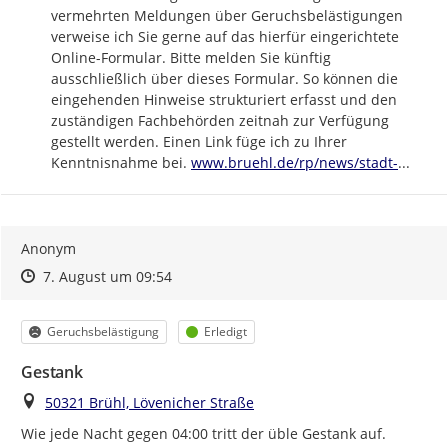
vermehrten Meldungen über Geruchsbelästigungen 
verweise ich Sie gerne auf das hierfür eingerichtete 
Online-Formular. Bitte melden Sie künftig 
ausschließlich über dieses Formular. So können die 
eingehenden Hinweise strukturiert erfasst und den 
zuständigen Fachbehörden zeitnah zur Verfügung 
gestellt werden. Einen Link füge ich zu Ihrer 
https://
bruehl-
Kenntnisnahme bei. 
www.bruehl.de/rp/news/stadt-
...
Anonym
Zeitpunkt des Erstellens
Zeitpunkt des Erstellens
Zur Äußerung
7. August um 09:54
Kategorie
Status
Geruchsbelästigung
Erledigt
Gestank
Ort
50321 Brühl, Lövenicher Straße
Wie jede Nacht gegen 04:00 tritt der üble Gestank auf.