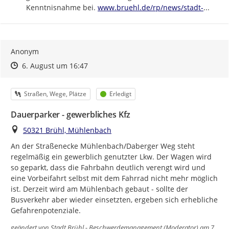
https://
bruehl-
Kenntnisnahme bei. 
www.bruehl.de/rp/news/stadt-
...
Anonym
Zeitpunkt des Erstellens
Zeitpunkt des Erstellens
Zur Äußerung
6. August um 16:47
Kategorie
Status
Straßen, Wege, Plätze
Erledigt
Dauerparker - gewerbliches Kfz
Ort
50321 Brühl, Mühlenbach
An der Straßenecke Mühlenbach/Daberger Weg steht 
regelmäßig ein gewerblich genutzter Lkw. Der Wagen wird 
so geparkt, dass die Fahrbahn deutlich verengt wird und 
eine Vorbeifahrt selbst mit dem Fahrrad nicht mehr möglich 
ist. Derzeit wird am Mühlenbach gebaut - sollte der 
Busverkehr aber wieder einsetzten, ergeben sich erhebliche 
Gefahrenpotenziale.
geändert von
Stadt Brühl - Beschwerdemanagement (Moderator)
am 7.