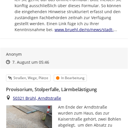
künftig ausschließlich über dieses Formular. So können 
die eingehenden Hinweise strukturiert erfasst und den 
zuständigen Fachbehörden zeitnah zur Verfügung 
gestellt werden. Einen Link füge ich zu Ihrer 
https://
bruehl-
Kenntnisnahme bei. 
www.bruehl.de/rp/news/stadt-
...
Anonym
Zeitpunkt des Erstellens
Zeitpunkt des Erstellens
Zur Äußerung
7. August um 05:46
Kategorie
Status
Straßen, Wege, Plätze
In Bearbeitung
Provisorium, Stolperfalle, Lärmbelästigung
Ort
50321 Brühl, Arndtstraße
Am Ende der Arndtstraße 
wurden zum Haus, das zur 
Kaiserstraße gehört, zwei Bohlen 
abgelegt,  um den Absatz zu 