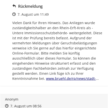
Rückmeldung
Zeitpunkt des Erstellens
7. August um 11:49
Vielen Dank für Ihren Hinweis. Das Anliegen wurde 
zuständigkeitshalber an den Rhein-Erft-Kreis als -
Untere Immissionsschutzbehörde- weitergeleitet. Diese 
ist mit der Prüfung bereits befasst. Aufgrund der 
vermehrten Meldungen über Geruchsbelästigungen 
verweise ich Sie gerne auf das hierfür eingerichtete 
Online-Formular. Bitte melden Sie künftig 
ausschließlich über dieses Formular. So können die 
eingehenden Hinweise strukturiert erfasst und den 
zuständigen Fachbehörden zeitnah zur Verfügung 
gestellt werden. Einen Link füge ich zu Ihrer 
https://
bruehl-
Kenntnisnahme bei. 
www.bruehl.de/rp/news/stadt-
...
Anonym
Zeitpunkt des Erstellens
Zeitpunkt des Erstellens
Zur Äußerung
7. August um 08:56