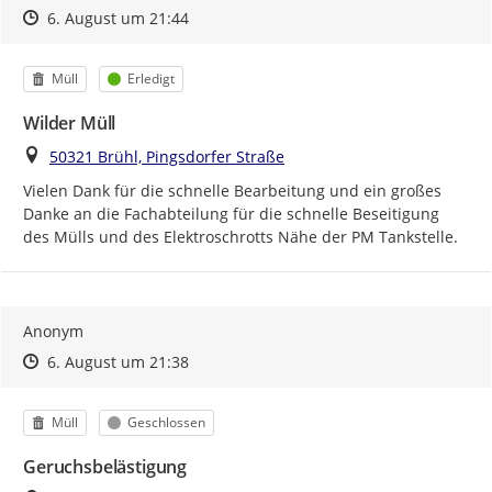
Zeitpunkt des Erstellens
Zeitpunkt des Erstellens
Zur Äußerung
6. August um 21:44
Kategorie
Status
Müll
Erledigt
Wilder Müll
Ort
50321 Brühl, Pingsdorfer Straße
Vielen Dank für die schnelle Bearbeitung und ein großes 
Danke an die Fachabteilung für die schnelle Beseitigung 
des Mülls und des Elektroschrotts Nähe der PM Tankstelle.
Anonym
Zeitpunkt des Erstellens
Zeitpunkt des Erstellens
Zur Äußerung
6. August um 21:38
Kategorie
Status
Müll
Geschlossen
Geruchsbelästigung