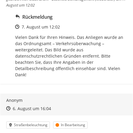
August um 12:02
Rückmeldung
Zeitpunkt des Erstellens
7. August um 12:02
Vielen Dank für Ihren Hinweis. Das Anliegen wurde an 
das Ordnungsamt – Verkehrsüberwachung – 
weitergeleitet. Das Bild wurde aus 
datenschutzrechtlichen Gründen entfernt. Bitte 
beachten Sie, dass Ihre Angaben in der 
Detailbeschreibung öffentlich einsehbar sind. Vielen 
Dank!
Anonym
Zeitpunkt des Erstellens
Zeitpunkt des Erstellens
Zur Äußerung
6. August um 16:04
Kategorie
Status
Straßenbeleuchtung
In Bearbeitung