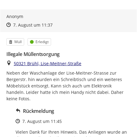
Anonym
Zeitpunkt des Erstellens
Zeitpunkt des Erstellens
Zur Äußerung
7. August um 11:37
Kategorie
Status
Müll
Erledigt
Illegale Müllentsorgung
Ort
50321 Brühl, Lise-Meitner-Straße
Neben der Waschanlage der Lise-Meitner-Strasse zur 
Bergerstr. hin wurden ein Schreibtisch und ein weiteres 
Möbelstück entsorgt. Kann sich auch um Elektronik 
handeln. Leider hatte ich mein Handy nicht dabei. Daher 
keine Fotos.
Rückmeldung
Zeitpunkt des Erstellens
7. August um 11:45
Vielen Dank für Ihren Hinweis. Das Anliegen wurde an 