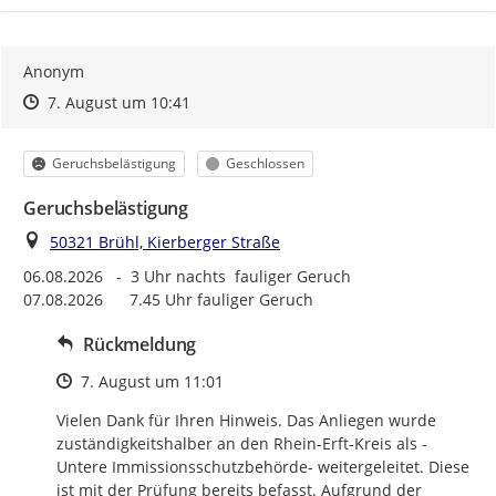
Anonym
Zeitpunkt des Erstellens
Zeitpunkt des Erstellens
Zur Äußerung
7. August um 10:41
Kategorie
Status
Geruchsbelästigung
Geschlossen
Geruchsbelästigung
Ort
50321 Brühl, Kierberger Straße
06.08.2026   -  3 Uhr nachts  fauliger Geruch

07.08.2026      7.45 Uhr fauliger Geruch
Rückmeldung
Zeitpunkt des Erstellens
7. August um 11:01
Vielen Dank für Ihren Hinweis. Das Anliegen wurde 
zuständigkeitshalber an den Rhein-Erft-Kreis als -
Untere Immissionsschutzbehörde- weitergeleitet. Diese 
ist mit der Prüfung bereits befasst. Aufgrund der 