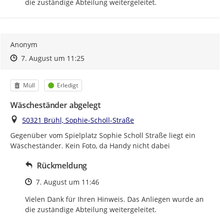
die zuständige Abteilung weitergeleitet.
Anonym
Zeitpunkt des Erstellens
Zeitpunkt des Erstellens
Zur Äußerung
7. August um 11:25
Kategorie
Status
Müll
Erledigt
Wäscheständer abgelegt
Ort
50321 Brühl, Sophie-Scholl-Straße
Gegenüber vom Spielplatz Sophie Scholl Straße liegt ein 
Wäscheständer. Kein Foto, da Handy nicht dabei
Rückmeldung
Zeitpunkt des Erstellens
7. August um 11:46
Vielen Dank für Ihren Hinweis. Das Anliegen wurde an 
die zuständige Abteilung weitergeleitet.