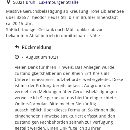
Ort
50321 Brühl, Luxemburger Straße
Massive Geruchsbelästigung ab Kreuzung Höhe Liblarer See 
über B265 / Theodor-Heuss-Str. bis in Brühler Innenstadt 
ca. 20:15 Uhr.

Süßlich-fauliger Gestank nach Müll; unklar ob von 
bekanntem Abfallbetrieb in unmittelbarer Nähe
Rückmeldung
Zeitpunkt des Erstellens
7. August um 10:21
Vielen Dank für Ihren Hinweis. Das Anliegen wurde 
zuständigkeitshalber an den Rhein-Erft-Kreis als -
Untere Immissionsschutzbehörde- weitergeleitet. Diese 
ist mit der Prüfung bereits befasst. Aufgrund der 
vermehrten Meldungen über Geruchsbelästigungen 
verweise ich Sie gerne auf das hierfür eingerichtete 
Online-Formular. Bitte melden Sie künftig 
ausschließlich über dieses Formular. So können die 
eingehenden Hinweise strukturiert erfasst und den 
zuständigen Fachbehörden zeitnah zur Verfügung 
gestellt werden. Einen Link füge ich zu Ihrer 