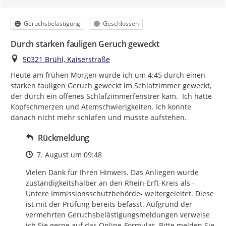
Kategorie
Status
Geruchsbelästigung
Geschlossen
Durch starken fauligen Geruch geweckt
Ort
50321 Brühl, Kaiserstraße
Heute am frühen Morgen wurde ich um 4:45 durch einen 
starken fauligen Geruch geweckt im Schlafzimmer geweckt, 
der durch ein offenes Schlafzimmerfenstrer kam.  Ich hatte 
Kopfschmerzen und Atemschwierigkeiten. Ich konnte 
danach nicht mehr schlafen und musste aufstehen.
Rückmeldung
Zeitpunkt des Erstellens
7. August um 09:48
Vielen Dank für Ihren Hinweis. Das Anliegen wurde 
zuständigkeitshalber an den Rhein-Erft-Kreis als -
Untere Immissionsschutzbehörde- weitergeleitet. Diese 
ist mit der Prüfung bereits befasst. Aufgrund der 
vermehrten Geruchsbelästigungsmeldungen verweise 
ich Sie gerne auf das Online-Formular. Bitte melden Sie 